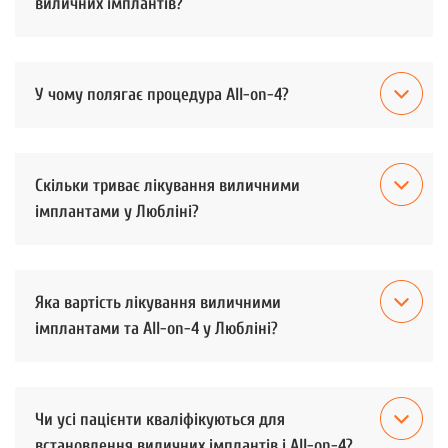
виличних імплантів?
У чому полягає процедура All-on-4?
Скільки триває лікування виличними
імплантами у Любліні?
Яка вартість лікування виличними
імплантами та All-on-4 у Любліні?
Чи усі пацієнти кваліфікуються для
встановлення виличних імплантів і All-on-4?