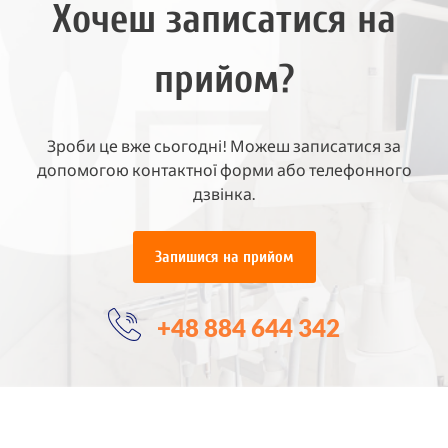
Хочеш записатися на
прийом?
Зроби це вже сьогодні! Можеш записатися за
допомогою контактної форми або телефонного
дзвінка.
Запишися на прийом
+48 884 644 342