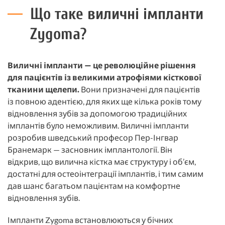
Що таке виличні імпланти
Zygoma?
Виличні імпланти — це революційне рішення
для пацієнтів із великими атрофіями кісткової
тканини щелепи.
Вони призначені для пацієнтів
із повною адентією, для яких ще кілька років тому
відновлення зубів за допомогою традиційних
імплантів було неможливим. Виличні імпланти
розробив шведський професор Пер-Інгвар
Бранемарк — засновник імплантології. Він
відкрив, що вилична кістка має структуру і об’єм,
достатні для остеоінтеграції імплантів, і тим самим
дав шанс багатьом пацієнтам на комфортне
відновлення зубів.
Імпланти Zygoma встановлюються у бічних