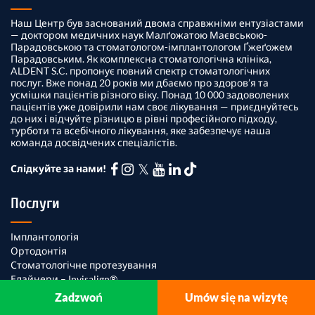
Наш Центр був заснований двома справжніми ентузіастами
—
доктором медичних наук Малґожатою Маєвською-
Парадовською
та
стоматологом-імплантологом Ґжеґожем
Парадовським
.
Як комплексна стоматологічна клініка,
ALDENT S.C.
пропонує
повний спектр стоматологічних
послуг
.
Вже понад
20 років
ми дбаємо про здоров’я та
усмішки пацієнтів різного віку.
Понад
10 000 задоволених
пацієнтів
уже довірили нам своє лікування — приєднуйтесь
до них і відчуйте різницю в рівні професійного підходу,
турботи та всебічного лікування, яке забезпечує наша
команда досвідчених спеціалістів.
Слідкуйте за нами!
Послуги
Імплантологія
Ортодонтія
Стоматологічне протезування
Елайнери – Invisalign®
Імпланти All on 4
Zadzwoń
Umów się na wizytę
Бондинг зубів