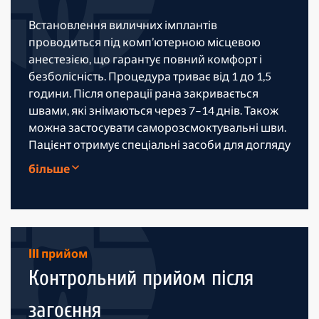
Встановлення виличних імплантів
проводиться під комп’ютерною місцевою
анестезією, що гарантує повний комфорт і
безболісність. Процедура триває від 1 до 1,5
години. Після операції рана закривається
швами, які знімаються через 7–14 днів. Також
можна застосувати саморозсмоктувальні шви.
Пацієнт отримує спеціальні засоби для догляду
за ротовою порожниною та детальні
більше
післяопераційні інструкції.
III прийом
Контрольний прийом після
загоєння