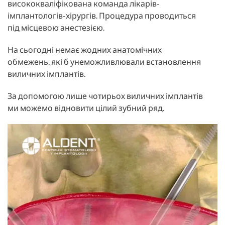
висококваліфікована команда лікарів-
імплантологів-хірургів. Процедура проводиться
під місцевою анестезією.
На сьогодні немає жодних анатомічних
обмежень, які б унеможливлювали встановлення
виличних імплантів.
За допомогою лише чотирьох виличних імплантів
ми можемо відновити цілий зубний ряд.