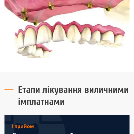
Етапи лікування виличними
імплатнами
I прийом