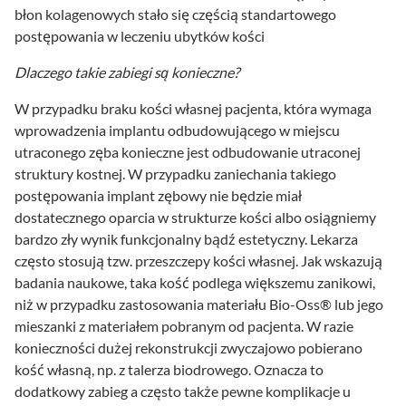
błon kolagenowych stało się częścią standartowego
postępowania w leczeniu ubytków kości
Dlaczego takie zabiegi są konieczne?
W przypadku braku kości własnej pacjenta, która wymaga
wprowadzenia implantu odbudowującego w miejscu
utraconego zęba konieczne jest odbudowanie utraconej
struktury kostnej. W przypadku zaniechania takiego
postępowania implant zębowy nie będzie miał
dostatecznego oparcia w strukturze kości albo osiągniemy
bardzo zły wynik funkcjonalny bądź estetyczny. Lekarza
często stosują tzw. przeszczepy kości własnej. Jak wskazują
badania naukowe, taka kość podlega większemu zanikowi,
niż w przypadku zastosowania materiału Bio-Oss® lub jego
mieszanki z materiałem pobranym od pacjenta. W razie
konieczności dużej rekonstrukcji zwyczajowo pobierano
kość własną, np. z talerza biodrowego. Oznacza to
dodatkowy zabieg a często także pewne komplikacje u