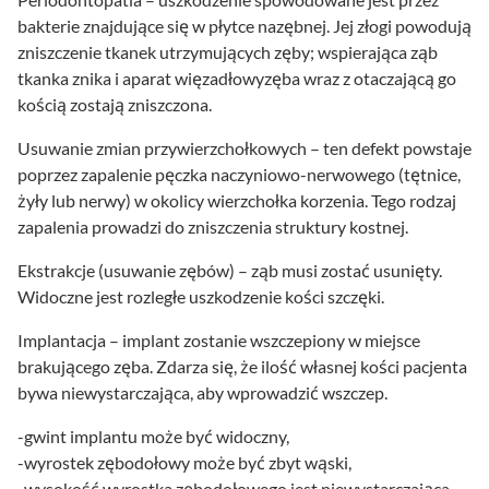
bakterie znajdujące się w płytce nazębnej. Jej złogi powodują
zniszczenie tkanek utrzymujących zęby; wspierająca ząb
tkanka znika i aparat więzadłowyzęba wraz z otaczającą go
kością zostają zniszczona.
Usuwanie zmian przywierzchołkowych – ten defekt powstaje
poprzez zapalenie pęczka naczyniowo-nerwowego (tętnice,
żyły lub nerwy) w okolicy wierzchołka korzenia. Tego rodzaj
zapalenia prowadzi do zniszczenia struktury kostnej.
Ekstrakcje (usuwanie zębów) – ząb musi zostać usunięty.
Widoczne jest rozległe uszkodzenie kości szczęki.
Implantacja – implant zostanie wszczepiony w miejsce
brakującego zęba. Zdarza się, że ilość własnej kości pacjenta
bywa niewystarczająca, aby wprowadzić wszczep.
-gwint implantu może być widoczny,
-wyrostek zębodołowy może być zbyt wąski,
-wysokość wyrostka zębodołowego jest niewystarczająca.