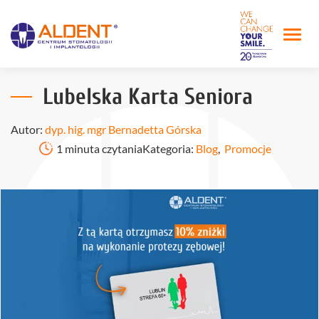
Lubelska Karta Seniora
Autor:
dyp. hig. mgr Bernadetta Górska
1 minuta czytania
Kategoria:
Blog
,
Promocje