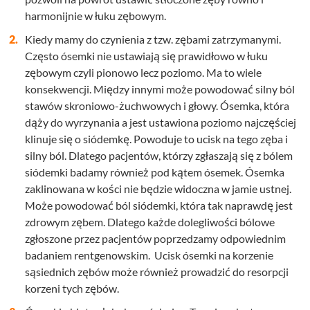
harmonijnie w łuku zębowym.
Kiedy mamy do czynienia z tzw. zębami zatrzymanymi.
Często ósemki nie ustawiają się prawidłowo w łuku
zębowym czyli pionowo lecz poziomo. Ma to wiele
konsekwencji. Między innymi może powodować silny ból
stawów skroniowo-żuchwowych i głowy. Ósemka, która
dąży do wyrzynania a jest ustawiona poziomo najczęściej
klinuje się o siódemkę. Powoduje to ucisk na tego zęba i
silny ból. Dlatego pacjentów, którzy zgłaszają się z bólem
siódemki badamy również pod kątem ósemek. Ósemka
zaklinowana w kości nie będzie widoczna w jamie ustnej.
Może powodować ból siódemki, która tak naprawdę jest
zdrowym zębem. Dlatego każde dolegliwości bólowe
zgłoszone przez pacjentów poprzedzamy odpowiednim
badaniem rentgenowskim. Ucisk ósemki na korzenie
sąsiednich zębów może również prowadzić do resorpcji
korzeni tych zębów.