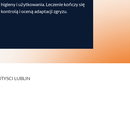
higieny i użytkowania. Leczenie kończy się
kontrolą i oceną adaptacji zgryzu.