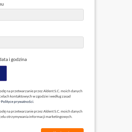
nu
ata i godzina
dę na przetwarzanie przez Aldent S.C. moich danych
elach kontaktowych w zgodzie i według zasad
w
Polityce prywatności
.
dę na przetwarzanie przez Aldent S.C. moich danych
elu otrzymywania informacji marketingowych.