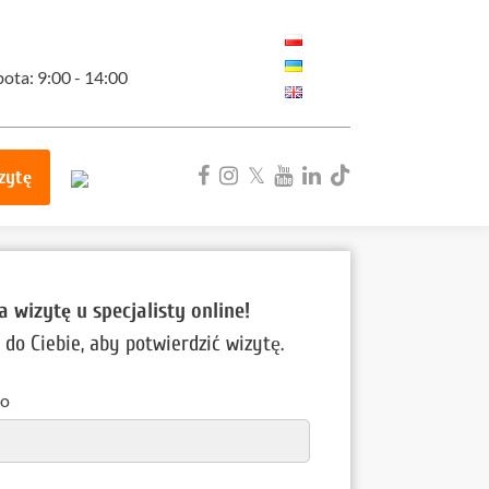
bota: 9:00 - 14:00
zytę
ka
 wizytę u specjalisty online!
do Ciebie, aby potwierdzić wizytę.
ko