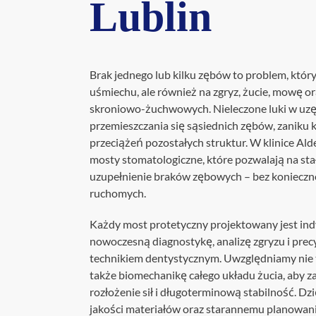
Lublin
Profilakt
Higieniza
Brak jednego lub kilku zębów to problem, któr
Fizjotera
uśmiechu, ale również na zgryz, żucie, mowę 
skroniowo-żuchwowych. Nieleczone luki w uz
Medycyn
przemieszczania się sąsiednich zębów, zaniku 
estetyczn
przeciążeń pozostałych struktur. W klinice Al
Leczenie
mosty stomatologiczne, które pozwalają na stał
bruksizm
uzupełnienie braków zębowych – bez konieczn
ruchomych.
Każdy most protetyczny projektowany jest ind
nowoczesną diagnostykę, analizę zgryzu i prec
technikiem dentystycznym. Uwzględniamy nie t
także biomechanikę całego układu żucia, aby
rozłożenie sił i długoterminową stabilność. Dz
jakości materiałów oraz starannemu planowani