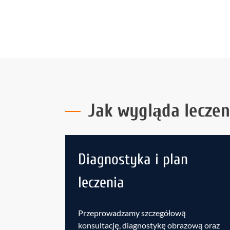
Jak wygląda lecze
Diagnostyka i plan
leczenia
Przeprowadzamy szczegółową
konsultację, diagnostykę obrazową oraz