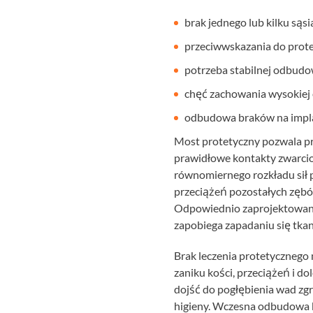
brak jednego lub kilku sąs
przeciwwskazania do prot
potrzeba stabilnej odbudo
chęć zachowania wysokiej 
odbudowa braków na impl
Most protetyczny pozwala pr
prawidłowe kontakty zwarcio
równomiernego rozkładu sił p
przeciążeń pozostałych zę
Odpowiednio zaprojektowany
zapobiega zapadaniu się tka
Brak leczenia protetycznego
zaniku kości, przeciążeń i d
dojść do pogłębienia wad zg
higieny. Wczesna odbudowa