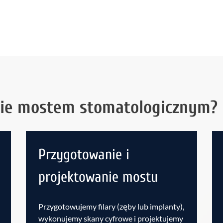
nie mostem stomatologicznym?
Przygotowanie i
projektowanie mostu
Przygotowujemy filary (zęby lub implanty),
wykonujemy skany cyfrowe i projektujemy