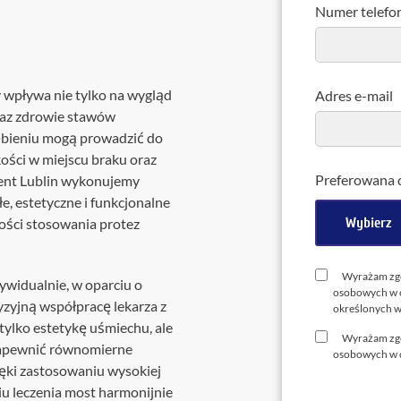
Stomatologia
Numer telefo
yka
nakładkowa –
cyfrowa
Invisalign®
Leczenie
Stomatologia
cja
kanałowe
dziecięca
y wpływa nie tylko na wygląd
Adres e-mail
Stomatologia
pia
Laseroterapia
oraz zdrowie stawów
zachowawcza
ębieniu mogą prowadzić do
a
Bonding
Periodontologia
kości w miejscu braku oraz
a
zębów
Preferowana d
dent Lublin wykonujemy
e, estetyczne i funkcjonalne
u
Wybierz
ości stosowania protez
Wyrażam zgo
ywidualnie, w oparciu o
osobowych w c
yzyjną współpracę lekarza z
określonych 
ylko estetykę uśmiechu, ale
Wyrażam zgo
 zapewnić równomierne
osobowych w c
ięki zastosowaniu wysokiej
u leczenia most harmonijnie