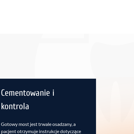
Cementowanie i
kontrola
Gotowy most jest trwale osadzany, a
pacjent otrzymuje instrukcje dotyczące