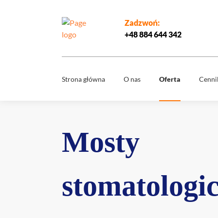
Zadzwoń:
+48 884 644 342
Strona główna
O nas
Oferta
Cenni
Usuwani
Zespół
ósemek
Mosty
Co nas wyróżnia
Mosty
stomatol
Nowy uś
Media
w 1 dzień
Wybielan
stomatologi
zębów
Diagnost
cyfrowa