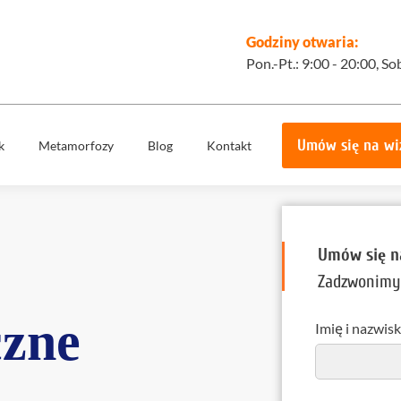
Godziny otwaria:
Pon.-Pt.: 9:00 - 20:00, So
Umów się na wi
k
Metamorfozy
Blog
Kontakt
e
Korony
Licówki
protetyczne
Implantologia
Implantoprotety
ogiczne
Umów się na
Chirurgia
miech
Implanty
Zadzwonimy 
stomatologiczna,
zygomatyczne
szczękowa
ie
czne
Imię i nazwis
Protetyka
All on 4
yka
Stomatologia
Ortodoncja
estetyczna
Ortodoncja