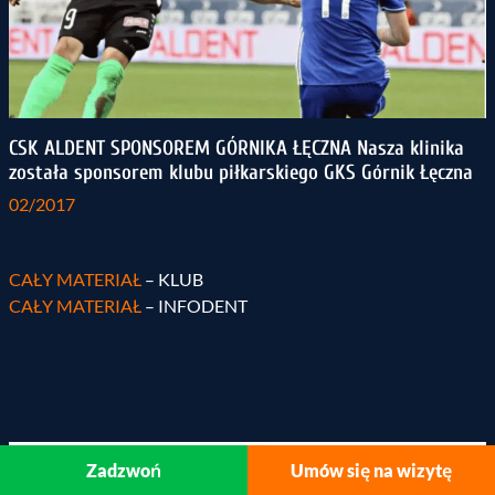
CSK ALDENT SPONSOREM GÓRNIKA ŁĘCZNA Nasza klinika
została sponsorem klubu piłkarskiego GKS Górnik Łęczna
02/2017
CAŁY MATERIAŁ
– KLUB
CAŁY MATERIAŁ
– INFODENT
Zadzwoń
Umów się na wizytę