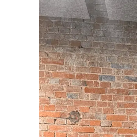
Profilakt
Higieniza
Fizjotera
Medycyn
estetyczn
Leczenie
bruksizm