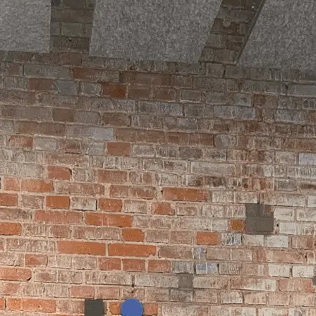
Stomatologia
yka
nakładkowa –
cyfrowa
Invisalign®
Leczenie
Stomatologia
cja
kanałowe
dziecięca
Stomatologia
pia
Laseroterapia
zachowawcza
a
Bonding
Periodontologia
a
zębów
u