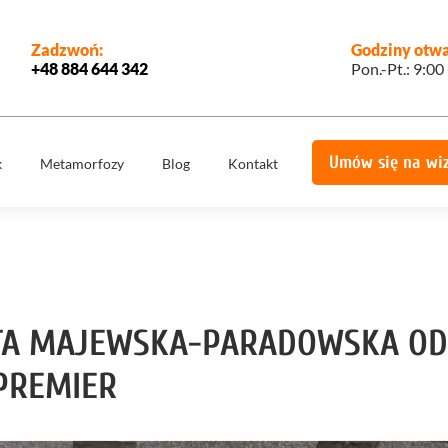
Zadzwoń:
Godziny otwa
+48 884 644 342
Pon.-Pt.: 9:00
Umów się na wi
k
Metamorfozy
Blog
Kontakt
e
Korony
Licówki
protetyczne
Implantologia
Implantoprotety
ogiczne
Chirurgia
miech
Implanty
stomatologiczna,
zygomatyczne
TA MAJEWSKA-PARADOWSKA OD
szczękowa
ie
Protetyka
All on 4
PREMIER
yka
Stomatologia
Ortodoncja
estetyczna
Ortodoncja