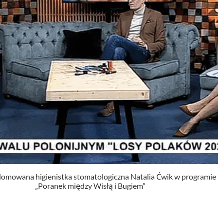
lomowana higienistka stomatologiczna Natalia Ćwik w programie
„Poranek między Wisłą i Bugiem”