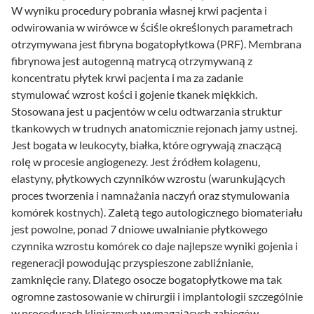
W wyniku procedury pobrania własnej krwi pacjenta i
odwirowania w wirówce w ściśle określonych parametrach
otrzymywana jest fibryna bogatopłytkowa (PRF). Membrana
fibrynowa jest autogenną matrycą otrzymywaną z
koncentratu płytek krwi pacjenta i ma za zadanie
stymulować wzrost kości i gojenie tkanek miękkich.
Stosowana jest u pacjentów w celu odtwarzania struktur
tkankowych w trudnych anatomicznie rejonach jamy ustnej.
Jest bogata w leukocyty, białka, które ogrywają znaczącą
rolę w procesie angiogenezy. Jest źródłem kolagenu,
elastyny, płytkowych czynników wzrostu (warunkujących
proces tworzenia i namnażania naczyń oraz stymulowania
komórek kostnych). Zaletą tego autologicznego biomateriału
jest powolne, ponad 7 dniowe uwalnianie płytkowego
czynnika wzrostu komórek co daje najlepsze wyniki gojenia i
regeneracji powodując przyspieszone zabliźnianie,
zamknięcie rany. Dlatego osocze bogatopłytkowe ma tak
ogromne zastosowanie w chirurgii i implantologii szczególnie
w procedurach klinicznych wymagających zabiegów