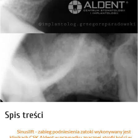
Spis treści
Sinuslift - zabieg podniesienia zatoki wykonywany jest
klinikach CSK Aldent w przypadku znacznej atrofii kości w