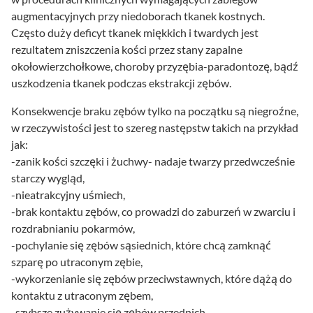
augmentacyjnych przy niedoborach tkanek kostnych.
Często duży deficyt tkanek miękkich i twardych jest
rezultatem zniszczenia kości przez stany zapalne
okołowierzchołkowe, choroby przyzębia-paradontozę, bądź
uszkodzenia tkanek podczas ekstrakcji zębów.
Konsekwencje braku zębów tylko na początku są niegroźne,
w rzeczywistości jest to szereg następstw takich na przykład
jak:
-zanik kości szczęki i żuchwy- nadaje twarzy przedwcześnie
starczy wygląd,
-nieatrakcyjny uśmiech,
-brak kontaktu zębów, co prowadzi do zaburzeń w zwarciu i
rozdrabnianiu pokarmów,
-pochylanie się zębów sąsiednich, które chcą zamknąć
szparę po utraconym zębie,
-wykorzenianie się zębów przeciwstawnych, które dążą do
kontaktu z utraconym zębem,
-szybsze zużywanie się zębów przednich,