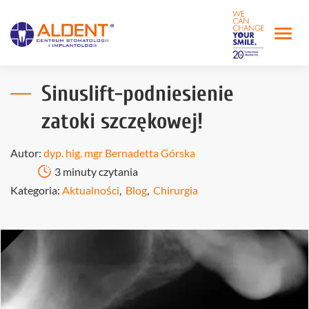
Sinuslift-podniesienie
zatoki szczękowej!
Autor:
dyp. hig. mgr Bernadetta Górska
3 minuty czytania
Kategoria:
Aktualności
,
Blog
,
Chirurgia