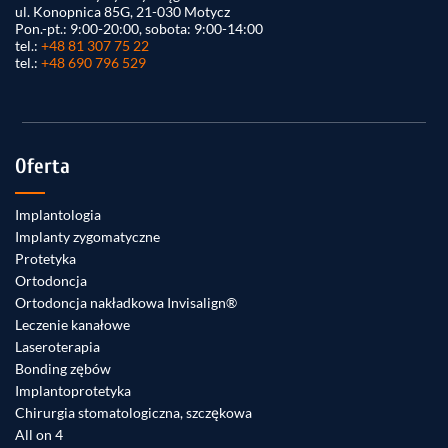
ul. Konopnica 85G, 21-030 Motycz
Pon.-pt.: 9:00-20:00, sobota: 9:00-14:00
tel.:
+48 81 307 75 22
tel.:
+48 690 796 529
Oferta
Implantologia
Implanty zygomatyczne
Protetyka
Ortodoncja
Ortodoncja nakładkowa Invisalign®
Leczenie kanałowe
Laseroterapia
Bonding zębów
Implantoprotetyka
Chirurgia stomatologiczna, szczękowa
All on 4