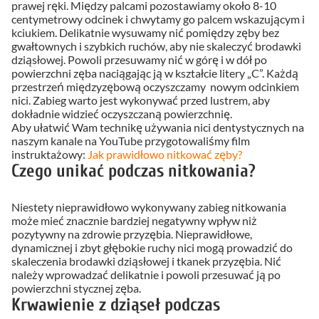
prawej ręki. Między palcami pozostawiamy około 8-10
centymetrowy odcinek i chwytamy go palcem wskazującym i
kciukiem. Delikatnie wysuwamy nić pomiędzy zęby bez
gwałtownych i szybkich ruchów, aby nie skaleczyć brodawki
dziąsłowej. Powoli przesuwamy nić w górę i w dół po
powierzchni zęba naciągając ją w kształcie litery „C”. Każdą
przestrzeń międzyzębową oczyszczamy nowym odcinkiem
nici. Zabieg warto jest wykonywać przed lustrem, aby
dokładnie widzieć oczyszczaną powierzchnię.
Aby ułatwić Wam technikę używania nici dentystycznych na
naszym kanale na YouTube przygotowaliśmy film
instruktażowy:
Jak prawidłowo nitkować zęby?
Czego unikać podczas nitkowania?
Niestety nieprawidłowo wykonywany zabieg nitkowania
może mieć znacznie bardziej negatywny wpływ niż
pozytywny na zdrowie przyzębia. Nieprawidłowe,
dynamicznej i zbyt głębokie ruchy nici mogą prowadzić do
skaleczenia brodawki dziąsłowej i tkanek przyzębia. Nić
należy wprowadzać delikatnie i powoli przesuwać ją po
powierzchni stycznej zęba.
Krwawienie z dziąseł podczas