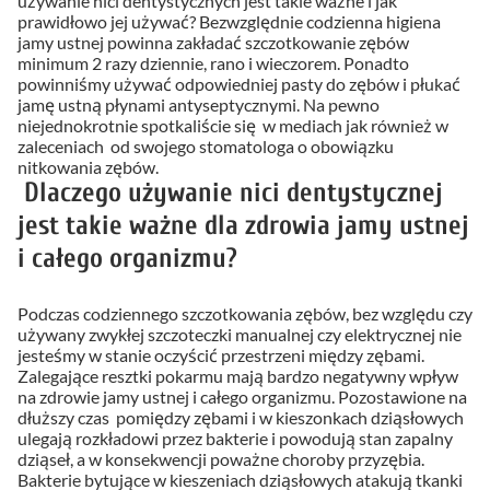
używanie nici dentystycznych jest takie ważne i jak
prawidłowo jej używać? Bezwzględnie codzienna higiena
jamy ustnej powinna zakładać szczotkowanie zębów
minimum 2 razy dziennie, rano i wieczorem. Ponadto
powinniśmy używać odpowiedniej pasty do zębów i płukać
jamę ustną płynami antyseptycznymi. Na pewno
niejednokrotnie spotkaliście się w mediach jak również w
zaleceniach od swojego stomatologa o obowiązku
nitkowania zębów.
Dlaczego używanie nici dentystycznej
jest takie ważne dla zdrowia jamy ustnej
i całego organizmu?
Podczas codziennego szczotkowania zębów, bez względu czy
używany zwykłej szczoteczki manualnej czy elektrycznej nie
jesteśmy w stanie oczyścić przestrzeni między zębami.
Zalegające resztki pokarmu mają bardzo negatywny wpływ
na zdrowie jamy ustnej i całego organizmu. Pozostawione na
dłuższy czas pomiędzy zębami i w kieszonkach dziąsłowych
ulegają rozkładowi przez bakterie i powodują stan zapalny
dziąseł, a w konsekwencji poważne choroby przyzębia.
Bakterie bytujące w kieszeniach dziąsłowych atakują tkanki