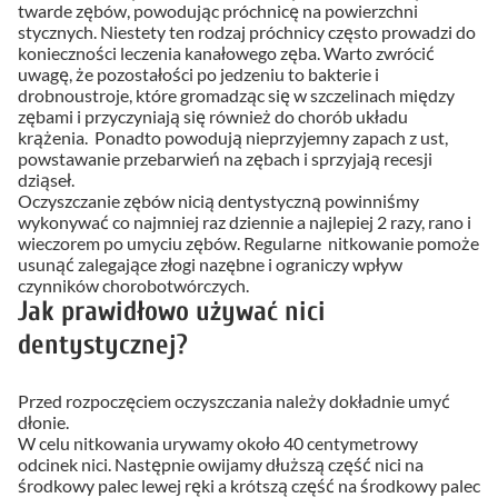
twarde zębów, powodując próchnicę na powierzchni
stycznych. Niestety ten rodzaj próchnicy często prowadzi do
konieczności leczenia kanałowego zęba. Warto zwrócić
uwagę, że pozostałości po jedzeniu to bakterie i
drobnoustroje, które gromadząc się w szczelinach między
zębami i przyczyniają się również do chorób układu
krążenia. Ponadto powodują nieprzyjemny zapach z ust,
powstawanie przebarwień na zębach i sprzyjają recesji
dziąseł.
Oczyszczanie zębów nicią dentystyczną powinniśmy
wykonywać co najmniej raz dziennie a najlepiej 2 razy, rano i
wieczorem po umyciu zębów. Regularne nitkowanie pomoże
usunąć zalegające złogi nazębne i ograniczy wpływ
czynników chorobotwórczych.
Jak prawidłowo używać nici
dentystycznej?
Przed rozpoczęciem oczyszczania należy dokładnie umyć
dłonie.
W celu nitkowania urywamy około 40 centymetrowy
odcinek nici. Następnie owijamy dłuższą część nici na
środkowy palec lewej ręki a krótszą część na środkowy palec