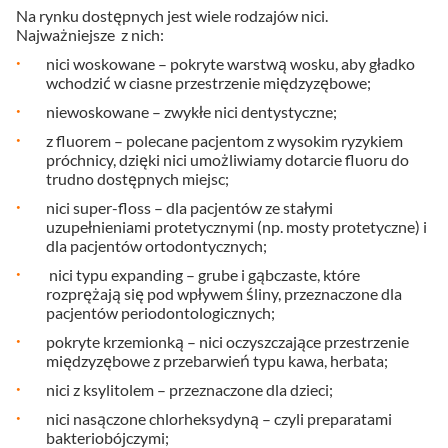
Na rynku dostępnych jest wiele rodzajów nici.
Najważniejsze z nich:
nici woskowane – pokryte warstwą wosku, aby gładko
wchodzić w ciasne przestrzenie międzyzębowe;
niewoskowane – zwykłe nici dentystyczne;
z fluorem – polecane pacjentom z wysokim ryzykiem
próchnicy, dzięki nici umożliwiamy dotarcie fluoru do
trudno dostępnych miejsc;
nici super-floss – dla pacjentów ze stałymi
uzupełnieniami protetycznymi (np. mosty protetyczne) i
dla pacjentów ortodontycznych;
nici typu expanding – grube i gąbczaste, które
rozprężają się pod wpływem śliny, przeznaczone dla
pacjentów periodontologicznych;
pokryte krzemionką – nici oczyszczające przestrzenie
międzyzębowe z przebarwień typu kawa, herbata;
nici z ksylitolem – przeznaczone dla dzieci;
nici nasączone chlorheksydyną – czyli preparatami
bakteriobójczymi;