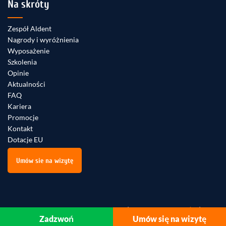
Na skróty
Zespół Aldent
Nagrody i wyróżnienia
Wyposażenie
Szkolenia
Opinie
Aktualności
FAQ
Kariera
Promocje
Kontakt
Dotacje EU
Umów sie na wizytę
© 2026 Aldent S.C. All rights reserved |
Polityka prywatności
|
Zadzwoń
Umów się na wizytę
RODO