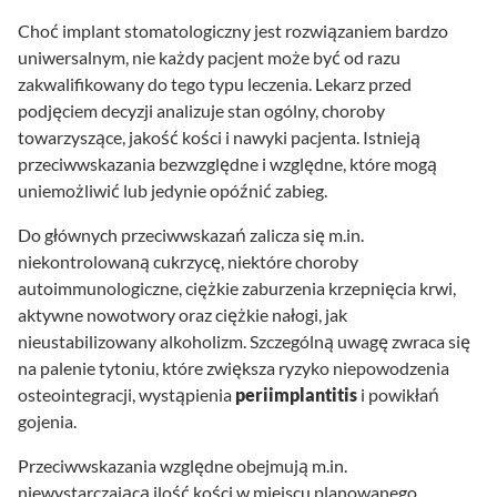
Choć implant stomatologiczny jest rozwiązaniem bardzo
uniwersalnym, nie każdy pacjent może być od razu
zakwalifikowany do tego typu leczenia. Lekarz przed
podjęciem decyzji analizuje stan ogólny, choroby
towarzyszące, jakość kości i nawyki pacjenta. Istnieją
przeciwwskazania bezwzględne i względne, które mogą
uniemożliwić lub jedynie opóźnić zabieg.
Do głównych przeciwwskazań zalicza się m.in.
niekontrolowaną cukrzycę, niektóre choroby
autoimmunologiczne, ciężkie zaburzenia krzepnięcia krwi,
aktywne nowotwory oraz ciężkie nałogi, jak
nieustabilizowany alkoholizm. Szczególną uwagę zwraca się
na palenie tytoniu, które zwiększa ryzyko niepowodzenia
osteointegracji, wystąpienia
periimplantitis
i powikłań
gojenia.
Przeciwwskazania względne obejmują m.in.
niewystarczającą ilość kości w miejscu planowanego