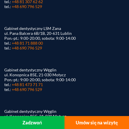
tel.:
+48 81 307 62 62
tel.:
+48 690 796 529
Gabinet dentystyczny LSM Zana
ul. Pana Balcera 6B/1B, 20-631 Lublin
Pon.-pt.: 9:00-20:00, sobota: 9:00-14:00
tel.:
+48 81 71 888 00
tel.:
+48 690 796 529
Gabinet dentystyczny Węglin
ul. Konopnica 85E, 21-030 Motycz
Pon.-pt.: 9:00-20:00, sobota: 9:00-14:00
tel.:
+48 81 473 71 71
tel.:
+48 690 796 529
Gabinet dentystyczny Węglin
ul. Konopnica 85G, 21-030 Motycz
Pon.-pt.: 9:00-20:00, sobota: 9:00-14:00
Zadzwoń
Umów się na wizytę
tel.:
+48 81 307 75 22