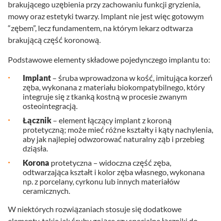
brakującego uzębienia przy zachowaniu funkcji gryzienia,
mowy oraz estetyki twarzy. Implant nie jest więc gotowym
“zębem”, lecz fundamentem, na którym lekarz odtwarza
brakującą część koronową.
Podstawowe elementy składowe pojedynczego implantu to:
Implant
– śruba wprowadzona w kość, imitująca korzeń
zęba, wykonana z materiału biokompatybilnego, który
integruje się z tkanką kostną w procesie zwanym
osteointegracją.
Łącznik
– element łączący implant z koroną
protetyczną; może mieć różne kształty i kąty nachylenia,
aby jak najlepiej odwzorować naturalny ząb i przebieg
dziąsła.
Korona
protetyczna – widoczna część zęba,
odtwarzająca kształt i kolor zęba własnego, wykonana
np. z porcelany, cyrkonu lub innych materiałów
ceramicznych.
W niektórych rozwiązaniach stosuje się dodatkowe
elementy, takie jak śruby gojące czy specjalne łączniki do