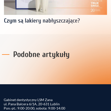
Czym są lakiery nabłyszczające?
Podobne artykuły
Gabinet dentystyczny LSM Zana
ul. Pana Balcera 6/1A, 20-631 Lublin
Pon.-pt.: 9:00-20:00, sobota: 9:00-14:00