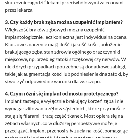
skutecznie łagodzić lekami przeciwbólowymi zaleconymi
przez lekarza.
3. Czy każdy brak zęba można uzupełnić implantem?
Większość braków zębowych można uzupełnić
implantologicznie, lecz konieczna jest indywidualna ocena.
Kluczowe znaczenie mają ilość i jakość kości, położenie
brakującego zęba, stan zdrowia ogólnego oraz czynniki
miejscowe, np. przebieg zatoki szczękowej czy nerwów. W
niektórych przypadkach potrzebne są dodatkowe zabiegi,
takie jak augmentacja kości lub podniesienie dna zatoki, by
stworzyć odpowiednie warunki dla wszczepu.
4. Czym różni się implant od mostu protetycznego?
Implant zastępuje wyłącznie brakujący korzeń zęba i nie
wymaga szlifowania zębów sąsiednich, które przy moście
stają się filarami i tracą część tkanek. Most opiera się na
zębach własnych, co w dłuższej perspektywie może je
przeciążać. Implant przenosi siły żucia na kość, pomagając
zachować jej objętość. Most bywa tańszy i szybszy w