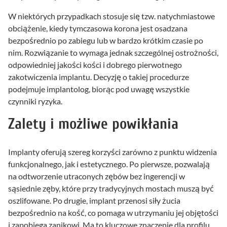
W niektórych przypadkach stosuje się tzw. natychmiastowe
obciążenie, kiedy tymczasowa korona jest osadzana
bezpośrednio po zabiegu lub w bardzo krótkim czasie po
nim. Rozwiązanie to wymaga jednak szczególnej ostrożności,
odpowiedniej jakości kości i dobrego pierwotnego
zakotwiczenia implantu. Decyzję o takiej procedurze
podejmuje implantolog, biorąc pod uwagę wszystkie
czynniki ryzyka.
Zalety i możliwe powikłania
Implanty oferują szereg korzyści zarówno z punktu widzenia
funkcjonalnego, jak i estetycznego. Po pierwsze, pozwalają
na odtworzenie utraconych zębów bez ingerencji w
sąsiednie zęby, które przy tradycyjnych mostach muszą być
oszlifowane. Po drugie, implant przenosi siły żucia
bezpośrednio na kość, co pomaga w utrzymaniu jej objętości
i zapobiega zanikowi. Ma to kluczowe znaczenie dla profilu