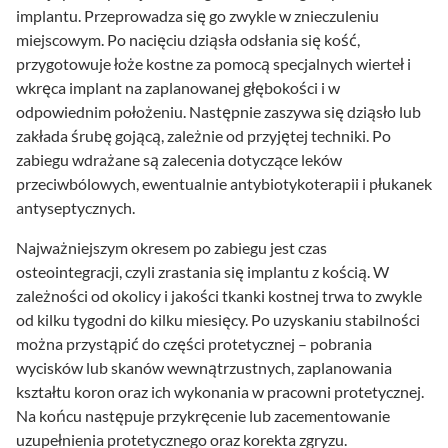
implantu. Przeprowadza się go zwykle w znieczuleniu
miejscowym. Po nacięciu dziąsła odsłania się kość,
przygotowuje łoże kostne za pomocą specjalnych wierteł i
wkręca implant na zaplanowanej głębokości i w
odpowiednim położeniu. Następnie zaszywa się dziąsło lub
zakłada śrubę gojącą, zależnie od przyjętej techniki. Po
zabiegu wdrażane są zalecenia dotyczące leków
przeciwbólowych, ewentualnie antybiotykoterapii i płukanek
antyseptycznych.
Najważniejszym okresem po zabiegu jest czas
osteointegracji, czyli zrastania się implantu z kością. W
zależności od okolicy i jakości tkanki kostnej trwa to zwykle
od kilku tygodni do kilku miesięcy. Po uzyskaniu stabilności
można przystąpić do części protetycznej – pobrania
wycisków lub skanów wewnątrzustnych, zaplanowania
kształtu koron oraz ich wykonania w pracowni protetycznej.
Na końcu następuje przykręcenie lub zacementowanie
uzupełnienia protetycznego oraz korekta zgryzu.