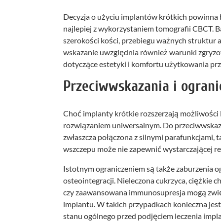
Decyzja o użyciu implantów krótkich powinna 
najlepiej z wykorzystaniem tomografii CBCT. B
szerokości kości, przebiegu ważnych struktur 
wskazanie uwzględnia również warunki zgryzow
dotyczące estetyki i komfortu użytkowania prz
Przeciwwskazania i ograni
Choć implanty krótkie rozszerzają możliwości l
rozwiązaniem uniwersalnym. Do przeciwwskazań
zwłaszcza połączona z silnymi parafunkcjami, t
wszczepu może nie zapewnić wystarczającej r
Istotnym ograniczeniem są także zaburzenia og
osteointegracji. Nieleczona cukrzyca, ciężkie
czy zaawansowana immunosupresja mogą zwięk
implantu. W takich przypadkach konieczna jest
stanu ogólnego przed podjęciem leczenia impl