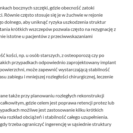
nkach bocznych szczęki, gdzie obecność zatoki
 Równie często stosuje się je w żuchwie w rejonie
o dolnego, aby uniknąć ryzyka uszkodzenia struktur
nia krótkich wszczepów pozwala często na rezygnację z
lnie istotne u pacjentów z przeciwwskazaniami
 kości, np. u osób starszych, z osteoporozą czy po
takich przypadkach odpowiednio zaprojektowany implant
j powierzchni, może zapewnić wystarczającą stabilność
 zabiegu i mniejszej rozległości chirurgicznej, leczenie
wane także przy planowaniu rozległych rekonstrukcji
całkowitym, gdzie celem jest poprawa retencji protez lub
padkach możliwe jest zastosowanie kilku krótkich
ia rozkład obciążeń i stabilność całego uzupełnienia.
 gdy trzeba ograniczyć ingerencję w sąsiednie struktury