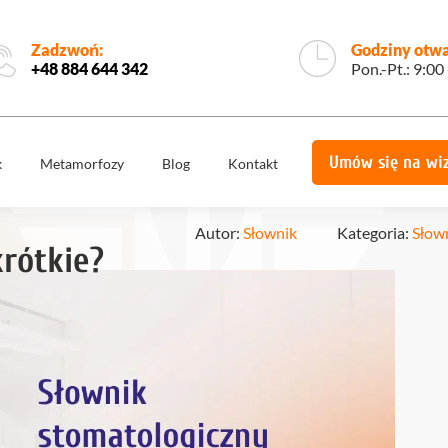
Zadzwoń:
Godziny otwa
+48 884 644 342
Pon.-Pt.: 9:00
Umów się na wi
k
Metamorfozy
Blog
Kontakt
e
Korony
Licówki
protetyczne
Autor:
Słownik
Kategoria:
Słow
rótkie?
Implantologia
Implantoprotety
ogiczne
Chirurgia
miech
Implanty
stomatologiczna,
zygomatyczne
szczękowa
ie
Protetyka
All on 4
yka
Stomatologia
Ortodoncja
estetyczna
Ortodoncja