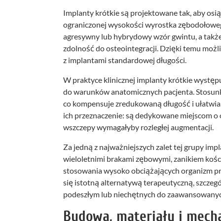
Implanty krótkie są projektowane tak, aby os
ograniczonej wysokości wyrostka zębodołowego
agresywny lub hybrydowy wzór gwintu, a także
zdolność do osteointegracji. Dzięki temu możl
z implantami standardowej długości.
W praktyce klinicznej implanty krótkie występ
do warunków anatomicznych pacjenta. Stosunk
co kompensuje zredukowaną długość i ułatwia ro
ich przeznaczenie: są dedykowane miejscom o o
wszczepy wymagałyby rozległej augmentacji.
Za jedną z najważniejszych zalet tej grupy im
wieloletnimi brakami zębowymi, zanikiem kośc
stosowania wysoko obciążających organizm pro
się istotną alternatywą terapeutyczną, szczeg
podeszłym lub niechętnych do zaawansowanyc
Budowa, materiały i mech