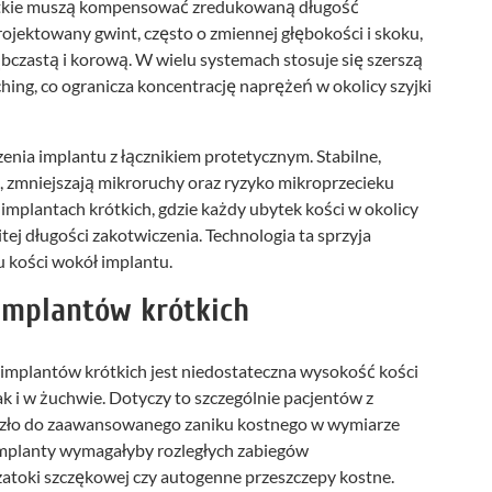
rótkie muszą kompensować zredukowaną długość
jektowany gwint, często o zmiennej głębokości i skoku,
ąbczastą i korową. W wielu systemach stosuje się szerszą
ching, co ogranicza koncentrację naprężeń w okolicy szyjki
nia implantu z łącznikiem protetycznym. Stabilne,
a, zmniejszają mikroruchy oraz ryzyko mikroprzecieku
implantach krótkich, gdzie każdy ubytek kości w okolicy
tej długości zakotwiczenia. Technologia ta sprzyja
 kości wokół implantu.
implantów krótkich
mplantów krótkich jest niedostateczna wysokość kości
 i w żuchwie. Dotyczy to szczególnie pacjentów z
szło do zaawansowanego zaniku kostnego w wymiarze
mplanty wymagałyby rozległych zabiegów
zatoki szczękowej czy autogenne przeszczepy kostne.