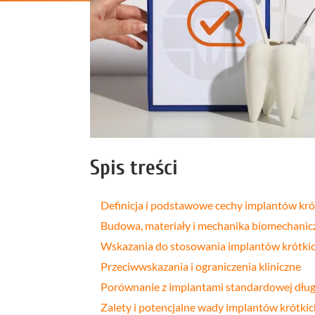
Profilakt
Higieniza
Fizjotera
Medycyn
estetyczn
Leczenie
bruksizm
Spis treści
Definicja i podstawowe cechy implantów kró
Budowa, materiały i mechanika biomechanic
Wskazania do stosowania implantów krótki
Przeciwwskazania i ograniczenia kliniczne
Porównanie z implantami standardowej dług
Zalety i potencjalne wady implantów krótkic