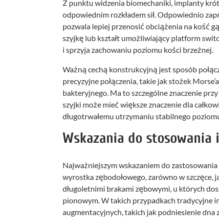
Z punktu widzenia biomechaniki, implanty k
odpowiednim rozkładem sił. Odpowiednio zapro
pozwala lepiej przenosić obciążenia na kość g
szyjkę lub kształt umożliwiający platform swit
i sprzyja zachowaniu poziomu kości brzeżnej.
Ważną cechą konstrukcyjną jest sposób połącze
precyzyjne połączenia, takie jak stożek Morse’
bakteryjnego. Ma to szczególne znaczenie przy 
szyjki może mieć większe znaczenie dla całkowi
długotrwałemu utrzymaniu stabilnego poziomu
Wskazania do stosowania 
Najważniejszym wskazaniem do zastosowania i
wyrostka zębodołowego, zarówno w szczęce, jak
długoletnimi brakami zębowymi, u których do
pionowym. W takich przypadkach tradycyjne i
augmentacyjnych, takich jak podniesienie dna 