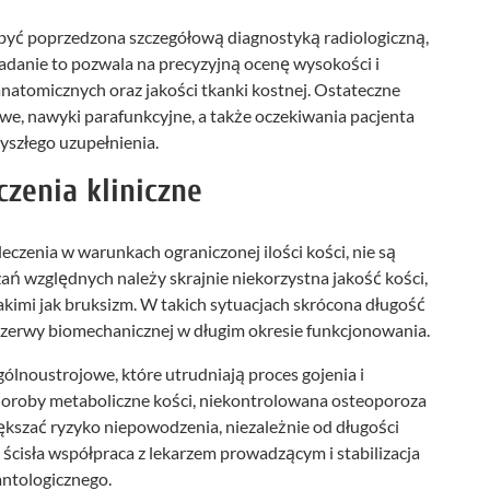
być poprzedzona szczegółową diagnostyką radiologiczną,
adanie to pozwala na precyzyjną ocenę wysokości i
anatomicznych oraz jakości tkanki kostnej. Ostateczne
e, nawyki parafunkcyjne, a także oczekiwania pacjenta
yszłego uzupełnienia.
czenia kliniczne
eczenia w warunkach ograniczonej ilości kości, nie są
 względnych należy skrajnie niekorzystna jakość kości,
akimi jak bruksizm. W takich sytuacjach skrócona długość
ezerwy biomechanicznej w długim okresie funkcjonowania.
ólnoustrojowe, które utrudniają proces gojenia i
 choroby metaboliczne kości, niekontrolowana osteoporoza
szać ryzyko niepowodzenia, niezależnie od długości
 ścisła współpraca z lekarzem prowadzącym i stabilizacja
antologicznego.