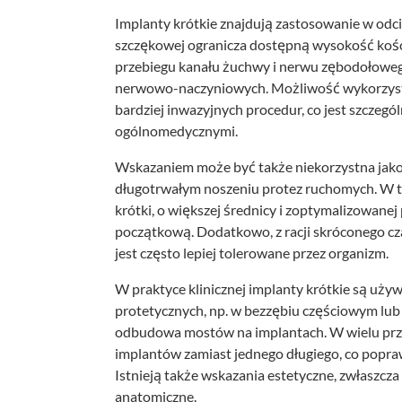
Implanty krótkie znajdują zastosowanie w odci
szczękowej ogranicza dostępną wysokość kości.
przebiegu kanału żuchwy i nerwu zębodołoweg
nerwowo-naczyniowych. Możliwość wykorzysta
bardziej inwazyjnych procedur, co jest szczegó
ogólnomedycznymi.
Wskazaniem może być także niekorzystna jakość
długotrwałym noszeniu protez ruchomych. W 
krótki, o większej średnicy i zoptymalizowane
początkową. Dodatkowo, z racji skróconego czasu
jest często lepiej tolerowane przez organizm.
W praktyce klinicznej implanty krótkie są uży
protetycznych, np. w bezzębiu częściowym lub 
odbudowa mostów na implantach. W wielu przy
implantów zamiast jednego długiego, co popraw
Istnieją także wskazania estetyczne, zwłaszcza
anatomiczne.