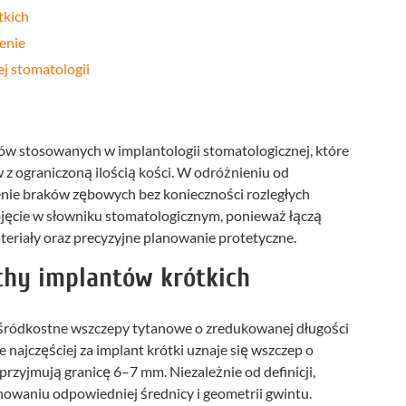
tkich
enie
j stomatologii
pów stosowanych w implantologii stomatologicznej, które
z ograniczoną ilością kości. W odróżnieniu od
enie braków zębowych bez konieczności rozległych
jęcie w słowniku stomatologicznym, ponieważ łączą
iały oraz precyzyjne planowanie protetyczne.
chy implantów krótkich
 śródkostne wszczepy tytanowe o zredukowanej długości
e najczęściej za implant krótki uznaje się wszczep o
przyjmują granicę 6–7 mm. Niezależnie od definicji,
howaniu odpowiedniej średnicy i geometrii gwintu.