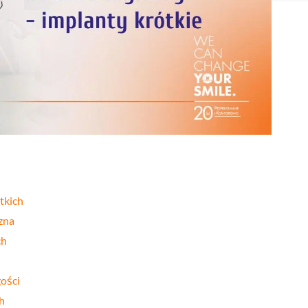
Stomatologia
yka
nakładkowa –
cyfrowa
Invisalign®
Leczenie
Stomatologia
cja
kanałowe
dziecięca
Stomatologia
pia
Laseroterapia
zachowawcza
a
Bonding
Periodontologia
a
zębów
u
tkich
zna
ch
ości
h