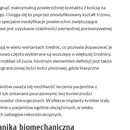
iągnąć maksymalną powierzchnię kontaktu z kością na
. Osiąga się to poprzez zmodyfikowany kształt trzonu,
 specjalne modyfikacje powierzchni zwiększające
iwe jest uzyskanie stabilności pierwotnej porównywalnej
ują w wielu wariantach średnic, co pozwala dopasować je
owo często wybierane są wszczepy o większej średnicy,
zkład sił żucia. Istotnym elementem definicji jest także
graniczonej ilości kości pionowej, gdzie klasyczne
plantów uważa się możliwość leczenia pacjentów z
i lub zmianami pourazowymi, bez konieczności
cedur chirurgicznych. W efekcie implanty krótkie stały
ólnie u pacjentów ogólnie obciążonych, w wieku
h zabiegów rekonstrukcyjnych.
anika biomechaniczna