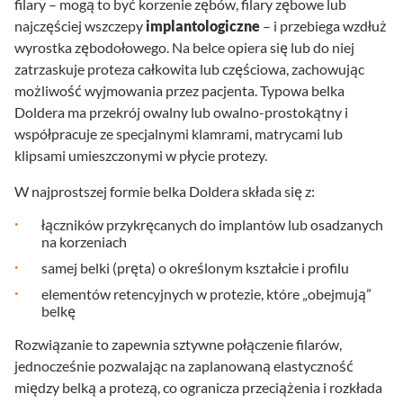
filary – mogą to być korzenie zębów, filary zębowe lub
najczęściej wszczepy
implantologiczne
– i przebiega wzdłuż
wyrostka zębodołowego. Na belce opiera się lub do niej
zatrzaskuje proteza całkowita lub częściowa, zachowując
możliwość wyjmowania przez pacjenta. Typowa belka
Doldera ma przekrój owalny lub owalno-prostokątny i
współpracuje ze specjalnymi klamrami, matrycami lub
klipsami umieszczonymi w płycie protezy.
W najprostszej formie belka Doldera składa się z:
łączników przykręcanych do implantów lub osadzanych
na korzeniach
samej belki (pręta) o określonym kształcie i profilu
elementów retencyjnych w protezie, które „obejmują”
belkę
Rozwiązanie to zapewnia sztywne połączenie filarów,
jednocześnie pozwalając na zaplanowaną elastyczność
między belką a protezą, co ogranicza przeciążenia i rozkłada