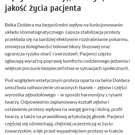
jakość życia pacjenta
Belka Doldera ma bezpośredni wpływ na funkcjonowanie
układu stomatognatycznego. Lepsza stabilizacja protezy
przekłada się na bardziej efektywne rozdrabnianie pokarmu,
zmniejsza dolegliwości bólowe błony śluzowej oraz
ogranicza ryzyko otarć i owrzodzeń. Pacjenci często
zgłaszają wyraźną poprawę komfortu codziennego jedzenia i
większe poczucie bezpieczeństwa w sytuacjach społecznych.
Pod względem estetycznym proteza oparta na belce Doldera
umożliwia odtworzenie utraconych tkanek – zębów i części
wyrostka zębodołowego – w sposób harmonijny z rysami
twarzy. Odpowiednio zaplanowany kształt zębów i
ustawienie protezy wpływa na wargę górną i dolną, profil
twarzy, a także na prawidłową artykulację głosek. Pacjenci
częściej się uśmiechają, chętniej uczestniczą w życiu
towarzyskim, a lęk przed wypadnięciem protezy w trakcie