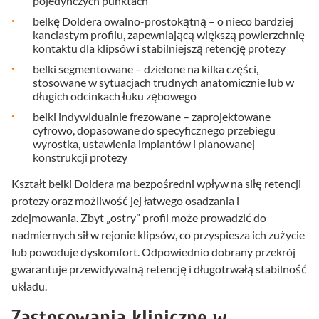
pojedynczych punktach
belkę Doldera owalno-prostokątną – o nieco bardziej
kanciastym profilu, zapewniającą większą powierzchnię
kontaktu dla klipsów i stabilniejszą retencję protezy
belki segmentowane – dzielone na kilka części,
stosowane w sytuacjach trudnych anatomicznie lub w
długich odcinkach łuku zębowego
belki indywidualnie frezowane – zaprojektowane
cyfrowo, dopasowane do specyficznego przebiegu
wyrostka, ustawienia implantów i planowanej
konstrukcji protezy
Kształt belki Doldera ma bezpośredni wpływ na siłę retencji
protezy oraz możliwość jej łatwego osadzania i
zdejmowania. Zbyt „ostry” profil może prowadzić do
nadmiernych sił w rejonie klipsów, co przyspiesza ich zużycie
lub powoduje dyskomfort. Odpowiednio dobrany przekrój
gwarantuje przewidywalną retencję i długotrwałą stabilność
układu.
Zastosowania kliniczne w