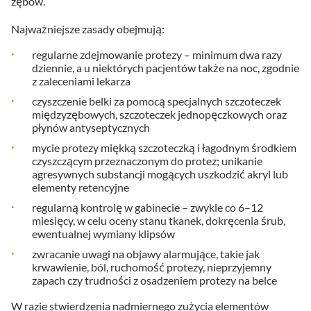
zębów.
Najważniejsze zasady obejmują:
regularne zdejmowanie protezy – minimum dwa razy
dziennie, a u niektórych pacjentów także na noc, zgodnie
z zaleceniami lekarza
czyszczenie belki za pomocą specjalnych szczoteczek
międzyzębowych, szczoteczek jednopęczkowych oraz
płynów antyseptycznych
mycie protezy miękką szczoteczką i łagodnym środkiem
czyszczącym przeznaczonym do protez; unikanie
agresywnych substancji mogących uszkodzić akryl lub
elementy retencyjne
regularną kontrolę w gabinecie – zwykle co 6–12
miesięcy, w celu oceny stanu tkanek, dokręcenia śrub,
ewentualnej wymiany klipsów
zwracanie uwagi na objawy alarmujące, takie jak
krwawienie, ból, ruchomość protezy, nieprzyjemny
zapach czy trudności z osadzeniem protezy na belce
W razie stwierdzenia nadmiernego zużycia elementów