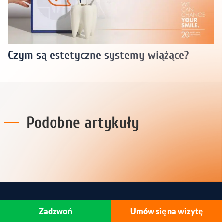
Czym są estetyczne systemy wiążące?
Podobne artykuły
Zadzwoń
Umów się na wizytę
Gabinet dentystyczny LSM Zana
ul. Pana Balcera 6/1A, 20-631 Lublin