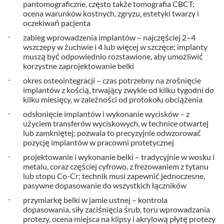
pantomograficzne, często także tomografia CBCT;
ocena warunków kostnych, zgryzu, estetyki twarzy i
oczekiwań pacjenta
zabieg wprowadzenia implantów – najczęściej 2–4
wszczepy w żuchwie i 4 lub więcej w szczęce; implanty
muszą być odpowiednio rozstawione, aby umożliwić
korzystne zaprojektowanie belki
okres osteointegracji – czas potrzebny na zrośnięcie
implantów z kością, trwający zwykle od kilku tygodni do
kilku miesięcy, w zależności od protokołu obciążenia
odsłonięcie implantów i wykonanie wycisków – z
użyciem transferów wyciskowych, w technice otwartej
lub zamkniętej; pozwala to precyzyjnie odwzorować
pozycję implantów w pracowni protetycznej
projektowanie i wykonanie belki – tradycyjnie w wosku i
metalu, coraz częściej cyfrowo, z frezowaniem z tytanu
lub stopu Co-Cr; technik musi zapewnić jednoczesne,
pasywne dopasowanie do wszystkich łączników
przymiarkę belki w jamie ustnej – kontrola
dopasowania, siły zaciśnięcia śrub, toru wprowadzania
protezy, ocena miejsca na klipsy i akrylową płytę protezy