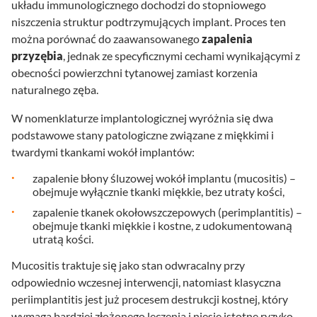
układu immunologicznego dochodzi do stopniowego
niszczenia struktur podtrzymujących implant. Proces ten
można porównać do zaawansowanego
zapalenia
przyzębia
, jednak ze specyficznymi cechami wynikającymi z
obecności powierzchni tytanowej zamiast korzenia
naturalnego zęba.
W nomenklaturze implantologicznej wyróżnia się dwa
podstawowe stany patologiczne związane z miękkimi i
twardymi tkankami wokół implantów:
zapalenie błony śluzowej wokół implantu (mucositis) –
obejmuje wyłącznie tkanki miękkie, bez utraty kości,
zapalenie tkanek okołowszczepowych (perimplantitis) –
obejmuje tkanki miękkie i kostne, z udokumentowaną
utratą kości.
Mucositis traktuje się jako stan odwracalny przy
odpowiednio wczesnej interwencji, natomiast klasyczna
periimplantitis jest już procesem destrukcji kostnej, który
wymaga bardziej złożonego leczenia i niesie istotne ryzyko