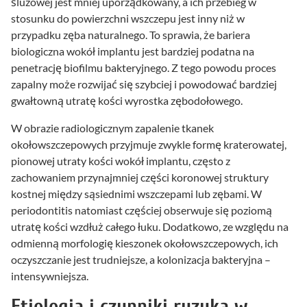
śluzowej jest mniej uporządkowany, a ich przebieg w
stosunku do powierzchni wszczepu jest inny niż w
przypadku zęba naturalnego. To sprawia, że bariera
biologiczna wokół implantu jest bardziej podatna na
penetrację biofilmu bakteryjnego. Z tego powodu proces
zapalny może rozwijać się szybciej i powodować bardziej
gwałtowną utratę kości wyrostka zębodołowego.
W obrazie radiologicznym zapalenie tkanek
okołowszczepowych przyjmuje zwykle formę kraterowatej,
pionowej utraty kości wokół implantu, często z
zachowaniem przynajmniej części koronowej struktury
kostnej między sąsiednimi wszczepami lub zębami. W
periodontitis natomiast częściej obserwuje się poziomą
utratę kości wzdłuż całego łuku. Dodatkowo, ze względu na
odmienną morfologię kieszonek okołowszczepowych, ich
oczyszczanie jest trudniejsze, a kolonizacja bakteryjna –
intensywniejsza.
Etiologia i czynniki ryzyka w