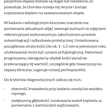
pacjentów objawy bólowe są skąpe lub nieobecne, co
powoduje, że choroba rozwija się skrycie i zostaje
rozpoznana dopiero na zaawansowanym etapie.
W badaniu radiologicznym kluczowe znaczenie ma
porównanie aktualnych zdjęć wewnątrzustnych ze zdjęciami
referencyjnymi wykonanymi po zakończonym procesie
osteointegracji i odbudowie protetycznej. Umiarkowana,
początkowa utrata kości (do ok. 1–1,5 mm w pierwszym roku
użytkowania) może być uznana za fizjologiczną. Natomiast
progresywny, nieregularny ubytek kości wyraźnie
przekraczający tę wartość, szczególnie gdy towarzyszą mu
objawy kliniczne, sugeruje rozwój periimplantitis.
Do kryteriów diagnostycznych zalicza się m.in.:
obecność krwawienia przy badaniu sondą lub wysięku
ropnego,
zwiększoną głębokość sondowania wokół implantu w
porównaniu z wartościami wyjściowymi,