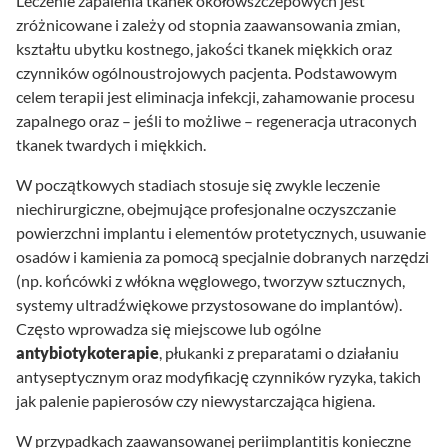
Leczenie zapalenia tkanek okołowszczepowych jest
zróżnicowane i zależy od stopnia zaawansowania zmian,
kształtu ubytku kostnego, jakości tkanek miękkich oraz
czynników ogólnoustrojowych pacjenta. Podstawowym
celem terapii jest eliminacja infekcji, zahamowanie procesu
zapalnego oraz – jeśli to możliwe – regeneracja utraconych
tkanek twardych i miękkich.
W początkowych stadiach stosuje się zwykle leczenie
niechirurgiczne, obejmujące profesjonalne oczyszczanie
powierzchni implantu i elementów protetycznych, usuwanie
osadów i kamienia za pomocą specjalnie dobranych narzędzi
(np. końcówki z włókna węglowego, tworzyw sztucznych,
systemy ultradźwiękowe przystosowane do implantów).
Często wprowadza się miejscowe lub ogólne
antybiotykoterapie
, płukanki z preparatami o działaniu
antyseptycznym oraz modyfikację czynników ryzyka, takich
jak palenie papierosów czy niewystarczająca higiena.
W przypadkach zaawansowanej periimplantitis konieczne