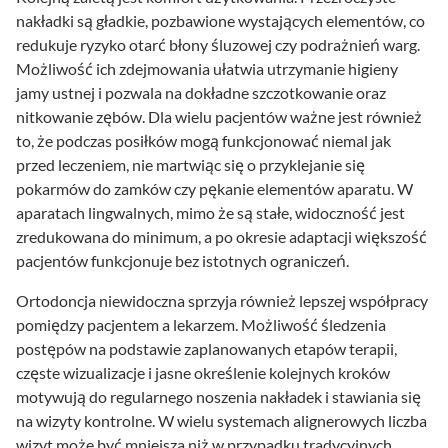
nakładki są gładkie, pozbawione wystających elementów, co
redukuje ryzyko otarć błony śluzowej czy podrażnień warg.
Możliwość ich zdejmowania ułatwia utrzymanie higieny
jamy ustnej i pozwala na dokładne szczotkowanie oraz
nitkowanie zębów. Dla wielu pacjentów ważne jest również
to, że podczas posiłków mogą funkcjonować niemal jak
przed leczeniem, nie martwiąc się o przyklejanie się
pokarmów do zamków czy pękanie elementów aparatu. W
aparatach lingwalnych, mimo że są stałe, widoczność jest
zredukowana do minimum, a po okresie adaptacji większość
pacjentów funkcjonuje bez istotnych ograniczeń.
Ortodoncja niewidoczna sprzyja również lepszej współpracy
pomiędzy pacjentem a lekarzem. Możliwość śledzenia
postępów na podstawie zaplanowanych etapów terapii,
częste wizualizacje i jasne określenie kolejnych kroków
motywują do regularnego noszenia nakładek i stawiania się
na wizyty kontrolne. W wielu systemach alignerowych liczba
wizyt może być mniejsza niż w przypadku tradycyjnych