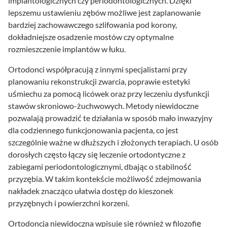
implantologicznych czy periodontologicznych. Dzięki
lepszemu ustawieniu zębów możliwe jest zaplanowanie
bardziej zachowawczego szlifowania pod korony,
dokładniejsze osadzenie mostów czy optymalne
rozmieszczenie implantów w łuku.
Ortodonci współpracują z innymi specjalistami przy
planowaniu rekonstrukcji zwarcia, poprawie estetyki
uśmiechu za pomocą licówek oraz przy leczeniu dysfunkcji
stawów skroniowo-żuchwowych. Metody niewidoczne
pozwalają prowadzić te działania w sposób mało inwazyjny
dla codziennego funkcjonowania pacjenta, co jest
szczególnie ważne w dłuższych i złożonych terapiach. U osób
dorosłych często łączy się leczenie ortodontyczne z
zabiegami periodontologicznymi, dbając o stabilność
przyzębia. W takim kontekście możliwość zdejmowania
nakładek znacząco ułatwia dostęp do kieszonek
przyzębnych i powierzchni korzeni.
Ortodoncja niewidoczna wpisuje się również w filozofię