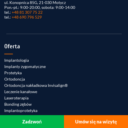
ul. Konopnica 85G, 21-030 Motycz
Pon.-pt.: 9:00-20:00, sobota: 9:00-14:00
tel.:
+48 81 307 75 22
tel.:
+48 690 796 529
Oferta
Implantologia
Implanty zygomatyczne
Protetyka
Ortodoncja
Ortodoncja nakładkowa Invisalign®
Leczenie kanałowe
Laseroterapia
Bonding zębów
Implantoprotetyka
Chirurgia stomatologiczna, szczękowa
Zadzwoń
Umów się na wizytę
All on 4