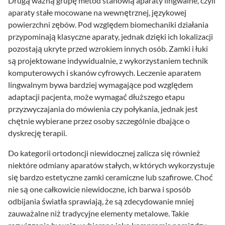
Drugą ważną grupę metod stanowią aparaty lingwalne, czyli
aparaty stałe mocowane na wewnętrznej, językowej
powierzchni zębów. Pod względem biomechaniki działania
przypominają klasyczne aparaty, jednak dzięki ich lokalizacji
pozostają ukryte przed wzrokiem innych osób. Zamki i łuki
są projektowane indywidualnie, z wykorzystaniem technik
komputerowych i skanów cyfrowych. Leczenie aparatem
lingwalnym bywa bardziej wymagające pod względem
adaptacji pacjenta, może wymagać dłuższego etapu
przyzwyczajania do mówienia czy połykania, jednak jest
chętnie wybierane przez osoby szczególnie dbające o
dyskrecję terapii.
Do kategorii ortodoncji niewidocznej zalicza się również
niektóre odmiany aparatów stałych, w których wykorzystuje
się bardzo estetyczne zamki ceramiczne lub szafirowe. Choć
nie są one całkowicie niewidoczne, ich barwa i sposób
odbijania światła sprawiają, że są zdecydowanie mniej
zauważalne niż tradycyjne elementy metalowe. Takie