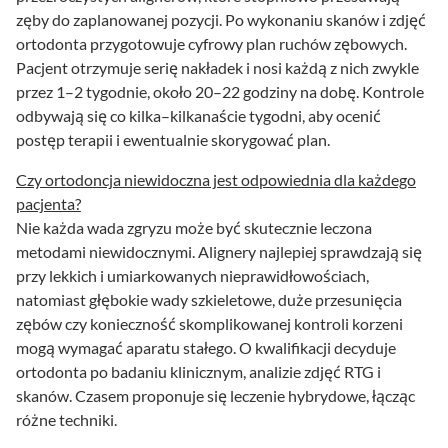
zęby do zaplanowanej pozycji. Po wykonaniu skanów i zdjęć
ortodonta przygotowuje cyfrowy plan ruchów zębowych.
Pacjent otrzymuje serię nakładek i nosi każdą z nich zwykle
przez 1–2 tygodnie, około 20–22 godziny na dobę. Kontrole
odbywają się co kilka–kilkanaście tygodni, aby ocenić
postęp terapii i ewentualnie skorygować plan.
Czy ortodoncja niewidoczna jest odpowiednia dla każdego
pacjenta?
Nie każda wada zgryzu może być skutecznie leczona
metodami niewidocznymi. Alignery najlepiej sprawdzają się
przy lekkich i umiarkowanych nieprawidłowościach,
natomiast głębokie wady szkieletowe, duże przesunięcia
zębów czy konieczność skomplikowanej kontroli korzeni
mogą wymagać aparatu stałego. O kwalifikacji decyduje
ortodonta po badaniu klinicznym, analizie zdjęć RTG i
skanów. Czasem proponuje się leczenie hybrydowe, łącząc
różne techniki.