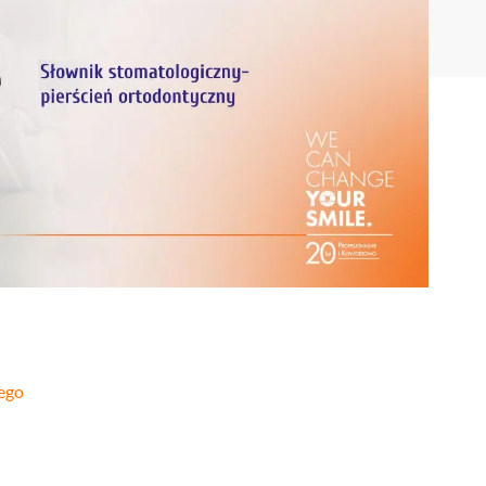
Stomatologia
yka
nakładkowa –
cyfrowa
Invisalign®
Leczenie
Stomatologia
cja
kanałowe
dziecięca
Stomatologia
pia
Laseroterapia
zachowawcza
a
Bonding
Periodontologia
a
zębów
u
nego