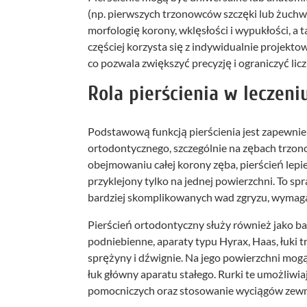
(np. pierwszych trzonowców szczęki lub żuch
morfologię korony, wklęsłości i wypukłości, a
częściej korzysta się z indywidualnie projekt
co pozwala zwiększyć precyzję i ograniczyć licz
Rola pierścienia w leczen
Podstawową funkcją pierścienia jest zapewnie
ortodontycznego, szczególnie na zębach trzono
obejmowaniu całej korony zęba, pierścień lepie
przyklejony tylko na jednej powierzchni. To spr
bardziej skomplikowanych wad zgryzu, wymaga
Pierścień ortodontyczny służy również jako ba
podniebienne, aparaty typu Hyrax, Haas, łuki 
sprężyny i dźwignie. Na jego powierzchni mogą
łuk główny aparatu stałego. Rurki te umożliw
pomocniczych oraz stosowanie wyciągów zewn