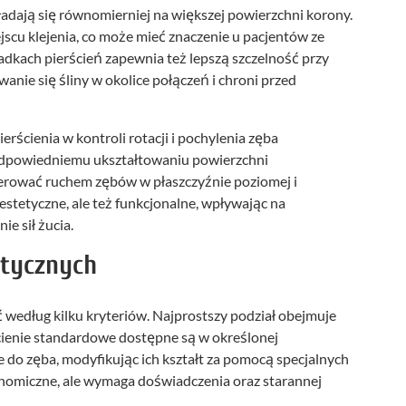
zkładają się równomierniej na większej powierzchni korony.
jscu klejenia, co może mieć znaczenie u pacjentów ze
adkach pierścień zapewnia też lepszą szczelność przy
anie się śliny w okolice połączeń i chroni przed
erścienia w kontroli rotacji i pochylenia zęba
 odpowiedniemu ukształtowaniu powierzchni
terować ruchem zębów w płaszczyźnie poziomej i
 estetyczne, ale też funkcjonalne, wpływając na
e sił żucia.
ntycznych
 według kilku kryteriów. Najprostszy podział obejmuje
ścienie standardowe dostępne są w określonej
 do zęba, modyfikując ich kształt za pomocą specjalnych
onomiczne, ale wymaga doświadczenia oraz starannej