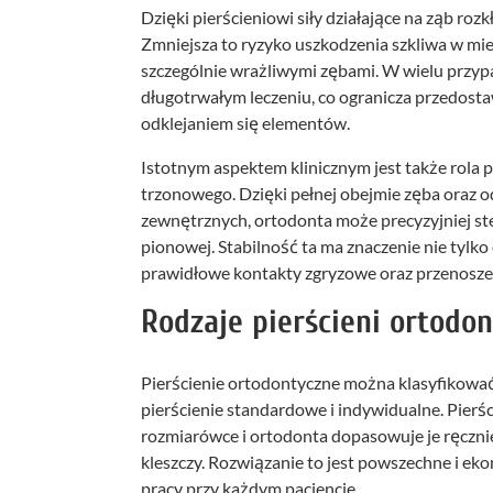
Dzięki pierścieniowi siły działające na ząb ro
Zmniejsza to ryzyko uszkodzenia szkliwa w mie
szczególnie wrażliwymi zębami. W wielu przyp
długotrwałym leczeniu, co ogranicza przedostaw
odklejaniem się elementów.
Istotnym aspektem klinicznym jest także rola pi
trzonowego. Dzięki pełnej obejmie zęba oraz
zewnętrznych, ortodonta może precyzyjniej s
pionowej. Stabilność ta ma znaczenie nie tylko
prawidłowe kontakty zgryzowe oraz przenoszeni
Rodzaje pierścieni ortodo
Pierścienie ortodontyczne można klasyfikować
pierścienie standardowe i indywidualne. Pier
rozmiarówce i ortodonta dopasowuje je ręcznie
kleszczy. Rozwiązanie to jest powszechne i ek
pracy przy każdym pacjencie.