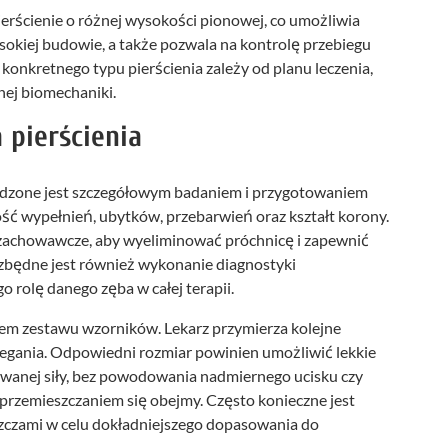
ierścienie o różnej wysokości pionowej, co umożliwia
sokiej budowie, a także pozwala na kontrolę przebiegu
konkretnego typu pierścienia zależy od planu leczenia,
nej biomechaniki.
 pierścienia
edzone jest szczegółowym badaniem i przygotowaniem
ść wypełnień, ubytków, przebarwień oraz kształt korony.
e zachowawcze, aby wyeliminować próchnicę i zapewnić
ezbędne jest również wykonanie diagnostyki
go rolę danego zęba w całej terapii.
iem zestawu wzorników. Lekarz przymierza kolejne
zylegania. Odpowiedni rozmiar powinien umożliwić lekkie
wanej siły, bez powodowania nadmiernego ucisku czy
ć przemieszczaniem się obejmy. Często konieczne jest
eszczami w celu dokładniejszego dopasowania do