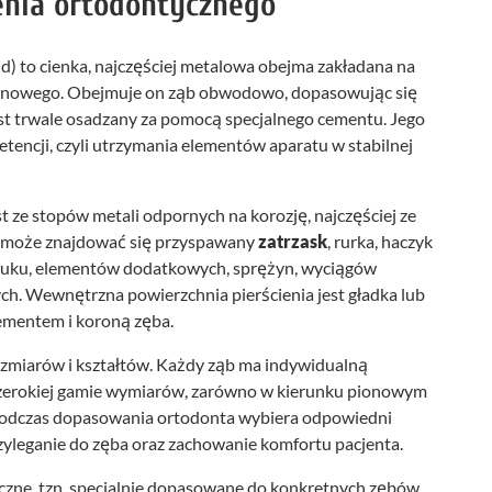
ienia ortodontycznego
d) to cienka, najczęściej metalowa obejma zakładana na
zonowego. Obejmuje on ząb obwodowo, dopasowując się
est trwale osadzany za pomocą specjalnego cementu. Jego
etencji, czyli utrzymania elementów aparatu w stabilnej
 ze stopów metali odpornych na korozję, najczęściej ze
ej może znajdować się przyspawany
zatrzask
, rurka, haczyk
 łuku, elementów dodatkowych, sprężyn, wyciągów
. Wewnętrzna powierzchnia pierścienia jest gładka lub
cementem i koroną zęba.
ozmiarów i kształtów. Każdy ząb ma indywidualną
 szerokiej gamie wymiarów, zarówno w kierunku pionowym
Podczas dopasowania ortodonta wybiera odpowiedni
zyleganie do zęba oraz zachowanie komfortu pacjenta.
czne, tzn. specjalnie dopasowane do konkretnych zębów