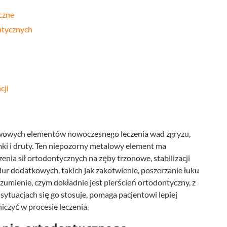
czne
ntycznych
cji
awowych elementów nowoczesnego leczenia wad zgryzu,
ki i druty. Ten niepozorny metalowy element ma
nia sił ortodontycznych na zęby trzonowe, stabilizacji
ur dodatkowych, takich jak zakotwienie, poszerzanie łuku
umienie, czym dokładnie jest pierścień ortodontyczny, z
h sytuacjach się go stosuje, pomaga pacjentowi lepiej
czyć w procesie leczenia.