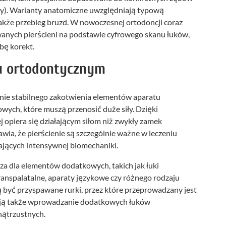
wy). Warianty anatomiczne uwzględniają typową
 także przebieg bruzd. W nowoczesnej ortodoncji coraz
owanych pierścieni na podstawie cyfrowego skanu łuków,
bę korekt.
iu ortodontycznym
nie stabilnego zakotwienia elementów aparatu
wych, które muszą przenosić duże siły. Dzięki
j opiera się działającym siłom niż zwykły zamek
awia, że pierścienie są szczególnie ważne w leczeniu
jących intensywnej biomechaniki.
za dla elementów dodatkowych, takich jak łuki
transpalatalne, aparaty językowe czy różnego rodzaju
 być przyspawane rurki, przez które przeprowadzany jest
iają także wprowadzanie dodatkowych łuków
ątrzustnych.