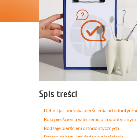
Profilakt
Higieniza
Fizjotera
Medycyn
estetyczn
Leczenie
bruksizm
Spis treści
Definicja i budowa pierścienia ortodontycz
Rola pierścienia w leczeniu ortodontycznym
Rodzaje pierścieni ortodontycznych
Proces doboru i zakładania pierścienia