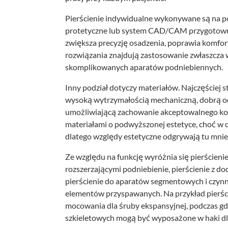
Pierścienie indywidualne wykonywane są na p
protetyczne lub system CAD/CAM przygotowuj
zwiększa precyzję osadzenia, poprawia komfor
rozwiązania znajdują zastosowanie zwłaszcza w
skomplikowanych aparatów podniebiennych.
Inny podział dotyczy materiałów. Najczęściej st
wysoką wytrzymałością mechaniczną, dobrą od
umożliwiającą zachowanie akceptowalnego kom
materiałami o podwyższonej estetyce, choć w 
dlatego względy estetyczne odgrywają tu mniej
Ze względu na funkcję wyróżnia się pierścieni
rozszerzającymi podniebienie, pierścienie z 
pierścienie do aparatów segmentowych i czynn
elementów przyspawanych. Na przykład pierści
mocowania dla śruby ekspansyjnej, podczas gd
szkieletowych mogą być wyposażone w haki d