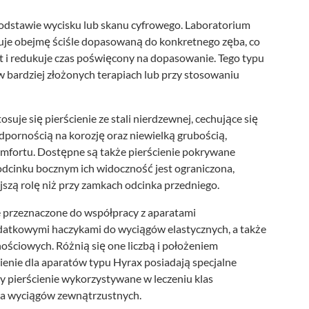
odstawie wycisku lub skanu cyfrowego. Laboratorium
e obejmę ściśle dopasowaną do konkretnego zęba, co
t i redukuje czas poświęcony na dopasowanie. Tego typu
 bardziej złożonych terapiach lub przy stosowaniu
osuje się pierścienie ze stali nierdzewnej, cechujące się
pornością na korozję oraz niewielką grubością,
fortu. Dostępne są także pierścienie pokrywane
odcinku bocznym ich widoczność jest ograniczona,
szą rolę niż przy zamkach odcinka przedniego.
e przeznaczone do współpracy z aparatami
dodatkowymi haczykami do wyciągów elastycznych, a także
ościowych. Różnią się one liczbą i położeniem
enie dla aparatów typu Hyrax posiadają specjalne
y pierścienie wykorzystywane w leczeniu klas
la wyciągów zewnątrzustnych.