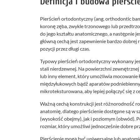
Definicja i budowa pierśc
Pierścień ortodontyczny (ang. orthodontic ban
koronę zęba, zwykle trzonowego lub przedtr
do jego kształtu anatomicznego, a następnie j
główną cechą jest zapewnienie bardzo dobrej r
pozycji przez długi czas.
Typowy pierścień ortodontyczny wykonany jest
stali nierdzewnej. Na powierzchni zewnętrzn
lub inny element, który umożliwia mocowanie
międzyłukowych bądź aparatów podniebiennych
mikroteksturowana, aby lepiej połączyć się z 
Ważną cechą konstrukcji jest różnorodność r
anatomię, dlatego pierścienie dostępne są w
(wysokość obejmy), jak i poziomym (obwód). 
rozmiar, który umożliwi jednocześnie dobre pr
Pierścienie mogą być uniwersalne lub anatomi