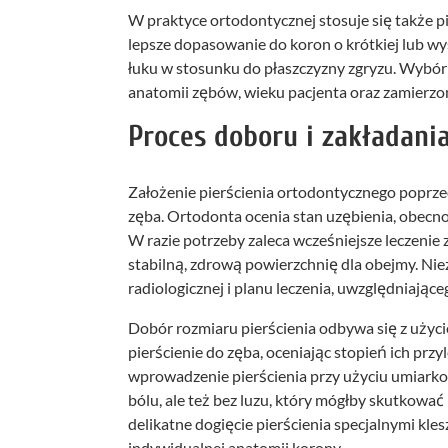
W praktyce ortodontycznej stosuje się także p
lepsze dopasowanie do koron o krótkiej lub wy
łuku w stosunku do płaszczyzny zgryzu. Wybór 
anatomii zębów, wieku pacjenta oraz zamierzo
Proces doboru i zakładania
Założenie pierścienia ortodontycznego poprz
zęba. Ortodonta ocenia stan uzębienia, obecno
W razie potrzeby zaleca wcześniejsze leczeni
stabilną, zdrową powierzchnię dla obejmy. Ni
radiologicznej i planu leczenia, uwzględniające
Dobór rozmiaru pierścienia odbywa się z użyc
pierścienie do zęba, oceniając stopień ich pr
wprowadzenie pierścienia przy użyciu umiarko
bólu, ale też bez luzu, który mógłby skutkowa
delikatne dogięcie pierścienia specjalnymi kl
indywidualnej anatomii korony.