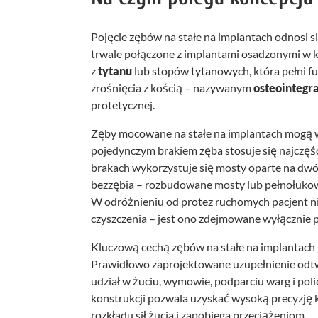
Pojęcie zębów na stałe na implantach odnosi s
trwale połączone z implantami osadzonymi w ko
z
tytanu
lub stopów tytanowych, która pełni fu
zrośnięcia z kością – nazywanym
osteointegr
protetycznej.
Zęby mocowane na stałe na implantach mogą w
pojedynczym brakiem zęba stosuje się najczęśc
brakach wykorzystuje się mosty oparte na dwó
bezzębia – rozbudowane mosty lub pełnołukowe 
W odróżnieniu od protez ruchomych pacjent ni
czyszczenia – jest ono zdejmowane wyłącznie pr
Kluczową cechą zębów na stałe na implantach 
Prawidłowo zaprojektowane uzupełnienie odtwar
udział w żuciu, wymowie, podparciu warg i polic
konstrukcji pozwala uzyskać wysoką precyzję
rozkładu sił żucia i zapobiega przeciążeniom.