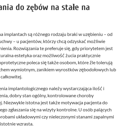
nia do zębów na stałe na
 implantach są różnego rodzaju braki w uzębieniu – od
uchwy – u pacjentów, którzy chcą odzyskać możliwie
ienia. Rozwiązania te preferuje się, gdy priorytetem jest
ralna estetyka oraz możliwość żucia praktycznie
protetyczne poleca się także osobom, które źle tolerują
ruchem wymiotnym, zanikiem wyrostków zębodołowych lub
całkowitej.
ia implantologicznego należy wystarczająca ilość i
nia, dobry stan ogólny, kontrolowane choroby
j. Niezwykle istotna jest także motywacja pacjenta do
ego zgłaszania się na wizyty kontrolne. U osób palących
horobami układowymi czy nieleczonymi stanami zapalnymi
stotnie wzrasta.