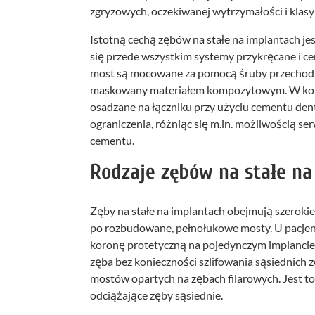
zgryzowych, oczekiwanej wytrzymałości i klasy
Istotną cechą zębów na stałe na implantach je
się przede wszystkim systemy przykręcane i 
most są mocowane za pomocą śruby przechodząc
maskowany materiałem kompozytowym. W kons
osadzane na łączniku przy użyciu cementu den
ograniczenia, różniąc się m.in. możliwością s
cementu.
Rodzaje zębów na stałe na
Zęby na stałe na implantach obejmują szeroki
po rozbudowane, pełnołukowe mosty. U pacjent
koronę protetyczną na pojedynczym implancie
zęba bez konieczności szlifowania sąsiednich 
mostów opartych na zębach filarowych. Jest to 
odciążające zęby sąsiednie.