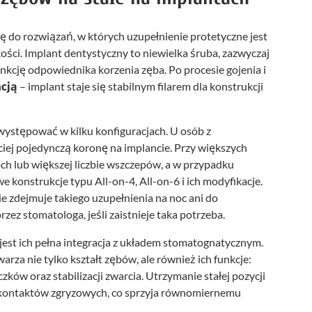
ię do rozwiązań, w których uzupełnienie protetyczne jest
ści. Implant dentystyczny to niewielka śruba, zazwyczaj
nkcję odpowiednika korzenia zęba. Po procesie gojenia i
acją
– implant staje się stabilnym filarem dla konstrukcji
ystępować w kilku konfiguracjach. U osób z
iej pojedynczą koronę na implancie. Przy większych
ch lub większej liczbie wszczepów, a w przypadku
konstrukcje typu All-on-4, All-on-6 i ich modyfikacje.
e zdejmuje takiego uzupełnienia na noc ani do
zez stomatologa, jeśli zaistnieje taka potrzeba.
jest ich pełna integracja z układem stomatognatycznym.
za nie tylko kształt zębów, ale również ich funkcje:
zków oraz stabilizacji zwarcia. Utrzymanie stałej pozycji
 kontaktów zgryzowych, co sprzyja równomiernemu