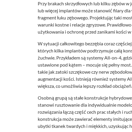
Przy brakach skrzydłowych lub kilku zębów w 
lub więcej implantów może stanowić filary dl
fragment łuku zębowego. Projektując taki most, 
warunki kostne i relacje zgryzowe. Prawidłow
użytkowania i ochronę przed zanikami kości w
W sytuacji całkowitego bezzębia coraz części
których kilka implantów podtrzymuje całą kon
żuchwie. Przykładem są systemy All-on-4, gdzi
ustawione pod kątem – mocuje się pełny most.
takie jak zatoki szczękowe czy nerw zębodoł
augmentacji kości. Istnieją również systemy Al
większa, co umożliwia lepszy rozkład obciążeń
Osobną grupą są stałe konstrukcje hybrydowe
stanowi rusztowanie dla indywidualnie model
rozwiązania łączą część cech prac stałych i r
konstrukcja może zawierać elementy imitujące n
ubytki tkanek twardych i miękkich, uzyskując 