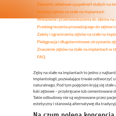
Elementy składowe uzupełnień stałych na i
Profilakt
Rodzaje zębów na stałe na implantach
Higieniza
Wskazania i przeciwwskazania do zębów na s
Przebieg leczenia prowadzącego do zębów na
Fizjotera
Zalety i ograniczenia zębów na stałe na impl
Medycyn
Pielęgnacja i długoterminowe utrzymanie zę
estetyczn
Znaczenie zębów na stałe na implantach w s
Leczenie
FAQ
bruksizm
Zęby na stałe na implantach to jedno z najba
implantologii, pozwalające trwale odtworzyć 
naturalnego. Pod tym pojęciem kryją się stałe 
łuki zębowe – przykręcane lub cementowane d
Takie odbudowy nie są wyjmowane przez pacje
estetyczny i stanowią alternatywę dla tradycy
Na czym polega koncepcja 