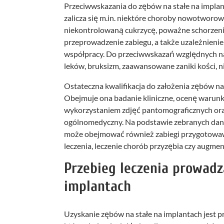
Przeciwwskazania do zębów na stałe na implant
zalicza się m.in. niektóre choroby nowotworow
niekontrolowaną cukrzycę, poważne schorzen
przeprowadzenie zabiegu, a także uzależnieni
współpracy. Do przeciwwskazań względnych na
leków, bruksizm, zaawansowane zaniki kości, n
Ostateczna kwalifikacja do założenia zębów n
Obejmuje ona badanie kliniczne, ocenę warunkó
wykorzystaniem zdjęć pantomograficznych ora
ogólnomedyczny. Na podstawie zebranych danyc
może obejmować również zabiegi przygotowawcz
leczenia, leczenie chorób przyzębia czy augmen
Przebieg leczenia prowadz
implantach
Uzyskanie zębów na stałe na implantach jest 