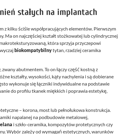
nień stałych na implantach
m z kilku ściśle współpracujących elementów. Pierwszym
ny. Ma on najczęściej kształt stożkowatej lub cylindrycznej
 makroteksturyzowaną, która sprzyja przyczepowi
zwyczaj
biokompatybilny
tytan, rzadziej ceramika
y, zwany abutmentem. To on łączy część kostną z
ne kształty, wysokości, kąty nachylenia i są dobierane
sto wykonuje się łączniki indywidualne na podstawie
nie do profilu tkanek miękkich i poprawia estetykę,
otetyczne – korona, most lub pełnołukowa konstrukcja.
amiki napalanej na podbudowie metalowej,
elana
i szkło-ceramika, kompozytów protetycznych czy
ny. Wybór zależy od wymagań estetycznych, warunków