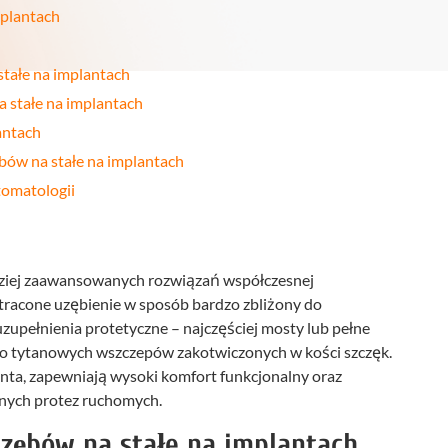
Stomatologia
mplantach
yka
nakładkowa –
cyfrowa
Invisalign®
Leczenie
Stomatologia
cja
tałe na implantach
kanałowe
dziecięca
 stałe na implantach
Stomatologia
pia
Laseroterapia
zachowawcza
antach
a
Bonding
bów na stałe na implantach
Periodontologia
a
zębów
tomatologii
u
rdziej zaawansowanych rozwiązań współczesnej
utracone uzębienie w sposób bardzo zbliżony do
uzupełnienia protetyczne – najczęściej mosty lub pełne
o tytanowych wszczepów zakotwiczonych w kości szczęk.
nta, zapewniają wysoki komfort funkcjonalny oraz
jnych protez ruchomych.
zębów na stałe na implantach