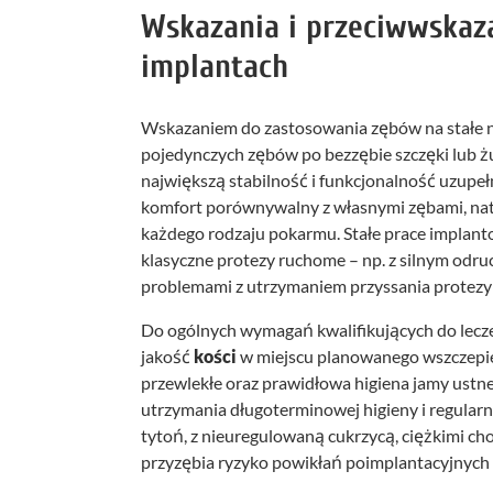
Wskazania i przeciwwskaza
implantach
Wskazaniem do zastosowania zębów na stałe na
pojedynczych zębów po bezzębie szczęki lub ż
największą stabilność i funkcjonalność uzupełn
komfort porównywalny z własnymi zębami, natu
każdego rodzaju pokarmu. Stałe prace implanto
klasyczne protezy ruchome – np. z silnym od
problemami z utrzymaniem przyssania protezy 
Do ogólnych wymagań kwalifikujących do leczen
jakość
kości
w miejscu planowanego wszczepie
przewlekłe oraz prawidłowa higiena jamy ustne
utrzymania długoterminowej higieny i regularn
tytoń, z nieuregulowaną cukrzycą, ciężkimi c
przyzębia ryzyko powikłań poimplantacyjnych i