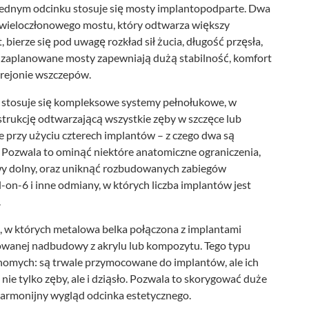
jednym odcinku stosuje się mosty implantopodparte. Dwa
a wieloczłonowego mostu, który odtwarza większy
bierze się pod uwagę rozkład sił żucia, długość przęsła,
o zaplanowane mosty zapewniają dużą stabilność, komfort
 rejonie wszczepów.
ej stosuje się kompleksowe systemy pełnołukowe, w
strukcję odtwarzającą wszystkie zęby w szczęce lub
e przy użyciu czterech implantów – z czego dwa są
 Pozwala to ominąć niektóre anatomiczne ograniczenia,
owy dolny, oraz uniknąć rozbudowanych zabiegów
l-on-6 i inne odmiany, w których liczba implantów jest
.
, w których metalowa belka połączona z implantami
owanej nadbudowy z akrylu lub kompozytu. Tego typu
uchomych: są trwale przymocowane do implantów, ale ich
ie tylko zęby, ale i dziąsło. Pozwala to skorygować duże
harmonijny wygląd odcinka estetycznego.