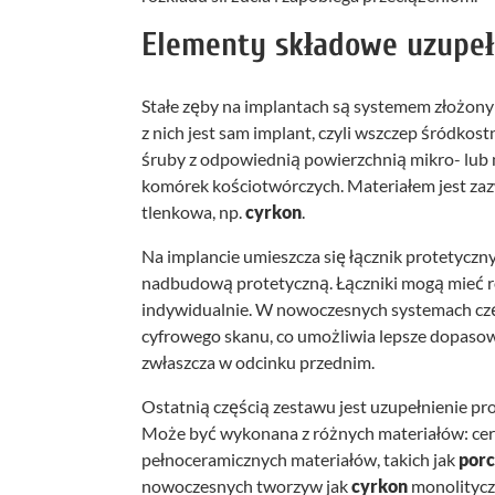
Elementy składowe uzupeł
Stałe zęby na implantach są systemem złożony
z nich jest sam implant, czyli wszczep śródkost
śruby z odpowiednią powierzchnią mikro- lub
komórek kościotwórczych. Materiałem jest za
tlenkowa, np.
cyrkon
.
Na implancie umieszcza się łącznik protetyczn
nadbudową protetyczną. Łączniki mogą mieć róż
indywidualnie. W nowoczesnych systemach czę
cyfrowego skanu, co umożliwia lepsze dopasowa
zwłaszcza w odcinku przednim.
Ostatnią częścią zestawu jest uzupełnienie pr
Może być wykonana z różnych materiałów: cer
pełnoceramicznych materiałów, takich jak
porc
nowoczesnych tworzyw jak
cyrkon
monolitycz