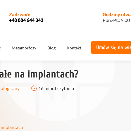
Zadzwoń:
Godziny otwa
+48 884 644 342
Pon.-Pt.: 9:00
Umów się na wi
k
Metamorfozy
Blog
Kontakt
e
Korony
Licówki
protetyczne
ałe na implantach?
Implantologia
Implantoprotety
ogiczne
Chirurgia
tologiczny
16 minut czytania
miech
Implanty
stomatologiczna,
zygomatyczne
szczękowa
ie
Protetyka
All on 4
yka
Stomatologia
Ortodoncja
estetyczna
 implantach
Ortodoncja