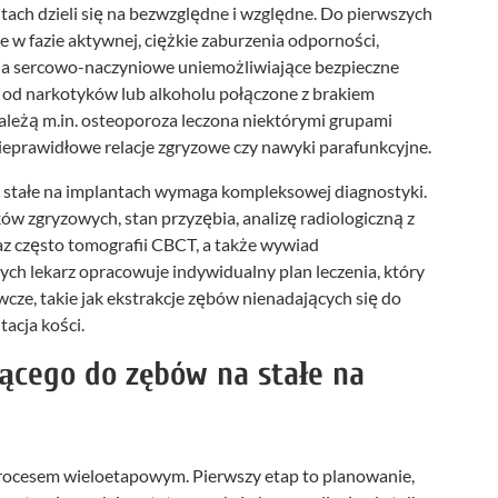
ach dzieli się na bezwzględne i względne. Do pierwszych
e w fazie aktywnej, ciężkie zaburzenia odporności,
ia sercowo-naczyniowe uniemożliwiające bezpieczne
e od narkotyków lub alkoholu połączone z brakiem
leżą m.in. osteoporoza leczona niektórymi grupami
ieprawidłowe relacje zgryzowe czy nawyki parafunkcyjne.
a stałe na implantach wymaga kompleksowej diagnostyki.
w zgryzowych, stan przyzębia, analizę radiologiczną z
z często tomografii CBCT, a także wywiad
h lekarz opracowuje indywidualny plan leczenia, który
e, takie jak ekstrakcje zębów nienadających się do
tacja kości.
ącego do zębów na stałe na
procesem wieloetapowym. Pierwszy etap to planowanie,