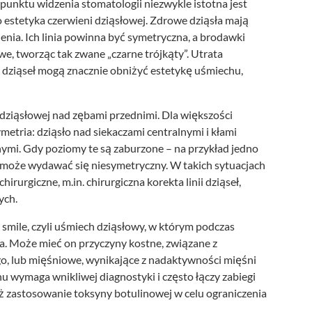
 punktu widzenia stomatologii niezwykle istotna jest
o estetyka czerwieni dziąsłowej. Zdrowe dziąsła mają
enia. Ich linia powinna być symetryczna, a brodawki
, tworząc tak zwane „czarne trójkąty”. Utrata
a dziąseł mogą znacznie obniżyć estetykę uśmiechu,
y dziąsłowej nad zębami przednimi. Dla większości
metria: dziąsło nad siekaczami centralnymi i kłami
nymi. Gdy poziomy te są zaburzone – na przykład jedno
ch może wydawać się niesymetryczny. W takich sytuacjach
rurgiczne, m.in. chirurgiczna korekta linii dziąseł,
ych.
mile, czyli uśmiech dziąsłowy, w którym podczas
a. Może mieć on przyczyny kostne, związane z
 lub mięśniowe, wynikające z nadaktywności mięśni
u wymaga wnikliwej diagnostyki i często łączy zabiegi
eż zastosowanie toksyny botulinowej w celu ograniczenia