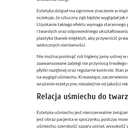
Estetyka dziąseł ma ogromne znaczenie w impl
oczekuje, że sztuczny ząb będzie wyglądał jak na
Uzyskanie takiego efektu wymaga starannego 
i twardych oraz odpowiedniego ukształtowania
plastyka tkanek miękkich, aby przywrócić pra
widocznych nierówności.
Nie można pominąć roli higieny jamy ustnej w 
zaawansowane zabiegi nie przyniosą trwałego e
płytki nazębnej oraz regularne kontrole. Stan 
na wygląd uśmiechu. Krwawiące, zaczerwienion
wrażenie estetyczne, niezależnie od jakości re
Relacja uśmiechu do twarz
Estetyka uśmiechu jest nierozerwalnie związa
jest obraz pacjenta w spoczynku, podczas mowy 
uśmiechu, szerokość szpary ustnej, wysokość w