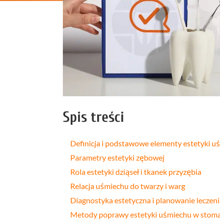
Profilakt
Higieniza
Fizjotera
Medycyn
estetyczn
Leczenie
bruksizm
Spis treści
Definicja i podstawowe elementy estetyki u
Parametry estetyki zębowej
Rola estetyki dziąseł i tkanek przyzębia
Relacja uśmiechu do twarzy i warg
Diagnostyka estetyczna i planowanie leczeni
Metody poprawy estetyki uśmiechu w stoma