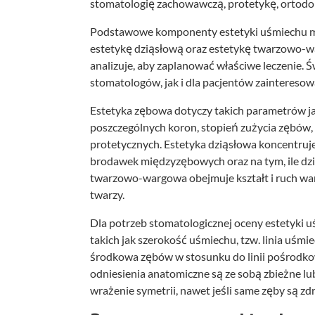
stomatologię zachowawczą, protetykę, ortodon
Podstawowe komponenty estetyki uśmiechu moż
estetykę dziąsłową oraz estetykę twarzowo-wa
analizuje, aby zaplanować właściwe leczenie.
stomatologów, jak i dla pacjentów zaintereso
Estetyka zębowa dotyczy takich parametrów jak k
poszczególnych koron, stopień zużycia zębów,
protetycznych. Estetyka dziąsłowa koncentruje si
brodawek międzyzębowych oraz na tym, ile dzią
twarzowo-wargowa obejmuje kształt i ruch warg,
twarzy.
Dla potrzeb stomatologicznej oceny estetyki
takich jak szerokość uśmiechu, tzw. linia uśmiec
środkowa zębów w stosunku do linii pośrodkowe
odniesienia anatomiczne są ze sobą zbieżne lu
wrażenie symetrii, nawet jeśli same zęby są 