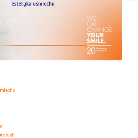
Stomatologia
yka
nakładkowa –
cyfrowa
Invisalign®
Leczenie
Stomatologia
cja
kanałowe
dziecięca
Stomatologia
pia
Laseroterapia
zachowawcza
a
Bonding
Periodontologia
a
zębów
u
śmiechu
a
tologii