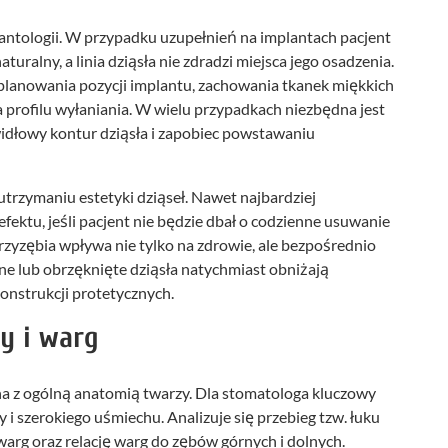
antologii. W przypadku uzupełnień na implantach pacjent
turalny, a linia dziąsła nie zdradzi miejsca jego osadzenia.
planowania pozycji implantu, zachowania tkanek miękkich
 profilu wyłaniania. W wielu przypadkach niezbędna jest
widłowy kontur dziąsła i zapobiec powstawaniu
utrzymaniu estetyki dziąseł. Nawet najbardziej
fektu, jeśli pacjent nie będzie dbał o codzienne usuwanie
przyzębia wpływa nie tylko na zdrowie, ale bezpośrednio
e lub obrzęknięte dziąsła natychmiast obniżają
konstrukcji protetycznych.
y i warg
na z ogólną anatomią twarzy. Dla stomatologa kluczowy
i szerokiego uśmiechu. Analizuje się przebieg tzw. łuku
arg oraz relację warg do zębów górnych i dolnych.