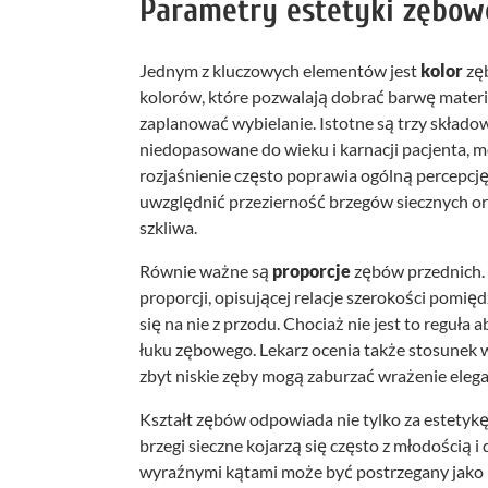
Parametry estetyki zębow
Jednym z kluczowych elementów jest
kolor
zęb
kolorów, które pozwalają dobrać barwę mater
zaplanować wybielanie. Istotne są trzy składow
niedopasowane do wieku i karnacji pacjenta, 
rozjaśnienie często poprawia ogólną percepcję
uwzględnić przezierność brzegów siecznych ora
szkliwa.
Równie ważne są
proporcje
zębów przednich. 
proporcji, opisującej relacje szerokości pomięd
się na nie z przodu. Chociaż nie jest to reguł
łuku zębowego. Lekarz ocenia także stosunek w
zbyt niskie zęby mogą zaburzać wrażenie elegan
Kształt zębów odpowiada nie tylko za estetykę
brzegi sieczne kojarzą się często z młodością i
wyraźnymi kątami może być postrzegany jako b