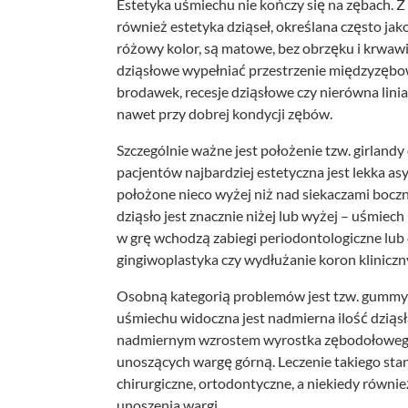
Estetyka uśmiechu nie kończy się na zębach. Z
również estetyka dziąseł, określana często jak
różowy kolor, są matowe, bez obrzęku i krwawi
dziąsłowe wypełniać przestrzenie międzyzębowe
brodawek, recesje dziąsłowe czy nierówna lini
nawet przy dobrej kondycji zębów.
Szczególnie ważne jest położenie tzw. girland
pacjentów najbardziej estetyczna jest lekka asy
położone nieco wyżej niż nad siekaczami bocz
dziąsło jest znacznie niżej lub wyżej – uśmie
w grę wchodzą zabiegi periodontologiczne lub chi
gingiwoplastyka czy wydłużanie koron kliniczn
Osobną kategorią problemów jest tzw. gummy s
uśmiechu widoczna jest nadmierna ilość dziąsł
nadmiernym wzrostem wyrostka zębodołowego,
unoszących wargę górną. Leczenie takiego stan
chirurgiczne, ortodontyczne, a niekiedy równi
unoszenia wargi.