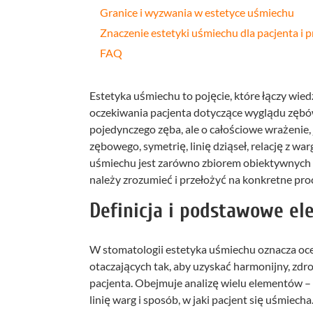
Granice i wyzwania w estetyce uśmiechu
Znaczenie estetyki uśmiechu dla pacjenta i 
FAQ
Estetyka uśmiechu to pojęcie, które łączy wie
oczekiwania pacjenta dotyczące wyglądu zębów i 
pojedynczego zęba, ale o całościowe wrażenie,
zębowego, symetrię, linię dziąseł, relację z wa
uśmiechu jest zarówno zbiorem obiektywnych k
należy zrozumieć i przełożyć na konkretne proc
Definicja i podstawowe el
W stomatologii estetyka uśmiechu oznacza oc
otaczających tak, aby uzyskać harmonijny, zd
pacjenta. Obejmuje analizę wielu elementów – o
linię warg i sposób, w jaki pacjent się uśmiecha