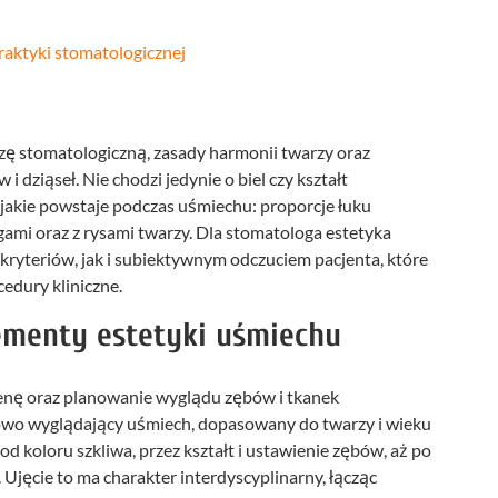
praktyki stomatologicznej
dzę stomatologiczną, zasady harmonii twarzy oraz
dziąseł. Nie chodzi jedynie o biel czy kształt
 jakie powstaje podczas uśmiechu: proporcje łuku
rgami oraz z rysami twarzy. Dla stomatologa estetyka
ryteriów, jak i subiektywnym odczuciem pacjenta, które
edury kliniczne.
ementy estetyki uśmiechu
enę oraz planowanie wyglądu zębów i tkanek
rowo wyglądający uśmiech, dopasowany do twarzy i wieku
d koloru szkliwa, przez kształt i ustawienie zębów, aż po
. Ujęcie to ma charakter interdyscyplinarny, łącząc