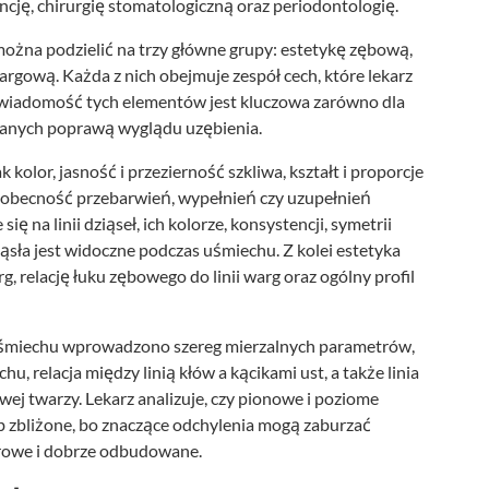
cję, chirurgię stomatologiczną oraz periodontologię.
na podzielić na trzy główne grupy: estetykę zębową,
rgową. Każda z nich obejmuje zespół cech, które lekarz
 Świadomość tych elementów jest kluczowa zarówno dla
wanych poprawą wyglądu uzębienia.
olor, jasność i przezierność szkliwa, kształt i proporcje
 obecność przebarwień, wypełnień czy uzupełnień
ę na linii dziąseł, ich kolorze, konsystencji, symetrii
sła jest widoczne podczas uśmiechu. Z kolei estetyka
 relację łuku zębowego do linii warg oraz ogólny profil
 uśmiechu wprowadzono szereg mierzalnych parametrów,
hu, relacja między linią kłów a kącikami ust, a także linia
j twarzy. Lekarz analizuje, czy pionowe i poziome
b zbliżone, bo znaczące odchylenia mogą zaburzać
zdrowe i dobrze odbudowane.