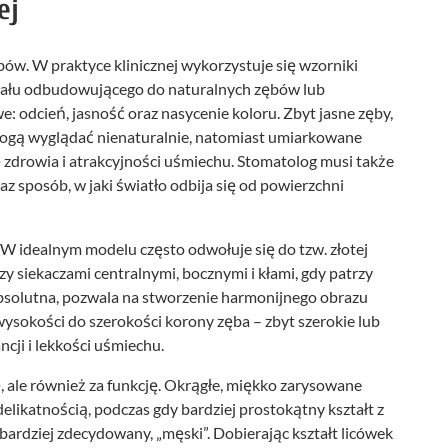
ej
ów. W praktyce klinicznej wykorzystuje się wzorniki
iału odbudowującego do naturalnych zębów lub
e: odcień, jasność oraz nasycenie koloru. Zbyt jasne zęby,
mogą wyglądać nienaturalnie, natomiast umiarkowane
 zdrowia i atrakcyjności uśmiechu. Stomatolog musi także
z sposób, w jaki światło odbija się od powierzchni
W idealnym modelu często odwołuje się do tzw. złotej
zy siekaczami centralnymi, bocznymi i kłami, gdy patrzy
a absolutna, pozwala na stworzenie harmonijnego obrazu
ysokości do szerokości korony zęba – zbyt szerokie lub
cji i lekkości uśmiechu.
, ale również za funkcję. Okrągłe, miękko zarysowane
 delikatnością, podczas gdy bardziej prostokątny kształt z
ardziej zdecydowany, „męski”. Dobierając kształt licówek