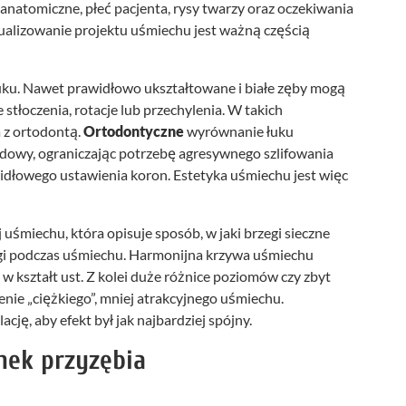
anatomiczne, płeć pacjenta, rysy twarzy oraz oczekiwania
ualizowanie projektu uśmiechu jest ważną częścią
uku. Nawet prawidłowo ukształtowane i białe zęby mogą
 stłoczenia, rotacje lub przechylenia. W takich
 z ortodontą.
Ortodontyczne
wyrównanie łuku
dowy, ograniczając potrzebę agresywnego szlifowania
dłowego ustawienia koron. Estetyka uśmiechu jest więc
 uśmiechu, która opisuje sposób, w jaki brzegi sieczne
gi podczas uśmiechu. Harmonijna krzywa uśmiechu
 w kształt ust. Z kolei duże różnice poziomów czy zbyt
nie „ciężkiego”, mniej atrakcyjnego uśmiechu.
cję, aby efekt był jak najbardziej spójny.
anek przyzębia