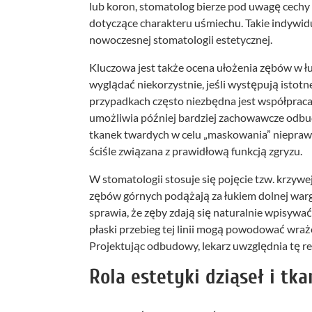
lub koron, stomatolog bierze pod uwagę cechy 
dotyczące charakteru uśmiechu. Takie indywid
nowoczesnej stomatologii estetycznej.
Kluczowa jest także ocena ułożenia zębów w ł
wyglądać niekorzystnie, jeśli występują istotne
przypadkach często niezbędna jest współpraca
umożliwia później bardziej zachowawcze odbu
tkanek twardych w celu „maskowania” nieprawi
ściśle związana z prawidłową funkcją zgryzu.
W stomatologii stosuje się pojęcie tzw. krzywej
zębów górnych podążają za łukiem dolnej war
sprawia, że zęby zdają się naturalnie wpisywać
płaski przebieg tej linii mogą powodować wraże
Projektując odbudowy, lekarz uwzględnia tę rela
Rola estetyki dziąseł i tk