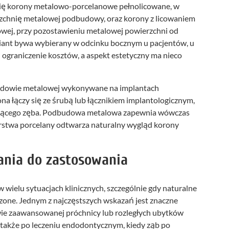
się korony metalowo-porcelanowe pełnolico­wane, w
rzchnię metalowej podbudowy, oraz korony z licowaniem
owej, przy pozostawieniu metalowej powierzchni od
riant bywa wybierany w odcinku bocznym u pacjentów, u
 ograniczenie kosztów, a aspekt estetyczny ma nieco
udowie metalowej wykonywane na implantach
a łączy się ze śrubą lub łącznikiem implantologicznym,
jącego zęba. Podbudowa metalowa zapewnia wówczas
warstwa porcelany odtwarza naturalny wygląd korony
ania do zastosowania
wielu sytuacjach klinicznych, szczególnie gdy naturalne
zone. Jednym z najczęstszych wskazań jest znaczne
wie zaawansowanej próchnicy lub rozległych ubytków
także po leczeniu endodontycznym, kiedy ząb po