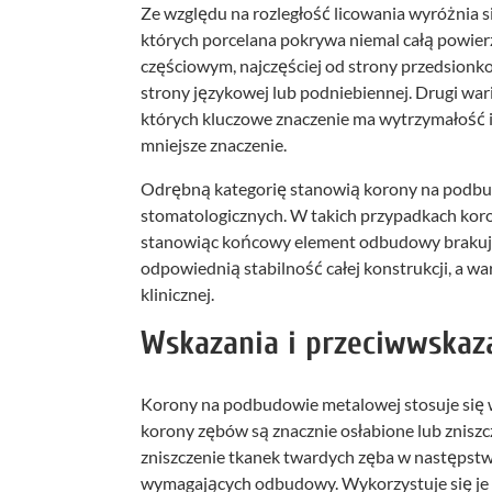
Ze względu na rozległość licowania wyróżnia 
których porcelana pokrywa niemal całą powie
częściowym, najczęściej od strony przedsionk
strony językowej lub podniebiennej. Drugi wa
których kluczowe znaczenie ma wytrzymałość i
mniejsze znaczenie.
Odrębną kategorię stanowią korony na podb
stomatologicznych. W takich przypadkach koron
stanowiąc końcowy element odbudowy braku
odpowiednią stabilność całej konstrukcji, a 
klinicznej.
Wskazania i przeciwwskaz
Korony na podbudowie metalowej stosuje się w 
korony zębów są znacznie osłabione lub zniszc
zniszczenie tkanek twardych zęba w następst
wymagających odbudowy. Wykorzystuje się je 