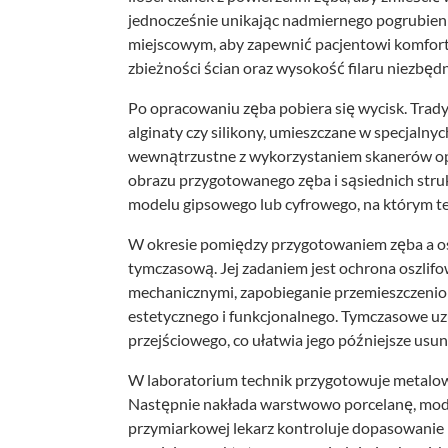
jednocześnie unikając nadmiernego pogrubien
miejscowym, aby zapewnić pacjentowi komfort
zbieżności ścian oraz wysokość filaru niezbęd
Po opracowaniu zęba pobiera się wycisk. Tradyc
alginaty czy silikony, umieszczane w specjaln
wewnątrzustne z wykorzystaniem skanerów op
obrazu przygotowanego zęba i sąsiednich stru
modelu gipsowego lub cyfrowego, na którym te
W okresie pomiędzy przygotowaniem zęba a o
tymczasową. Jej zadaniem jest ochrona oszlif
mechanicznymi, zapobieganie przemieszczenio
estetycznego i funkcjonalnego. Tymczasowe u
przejściowego, co ułatwia jego późniejsze usun
W laboratorium technik przygotowuje metalow
Następnie nakłada warstwowo porcelanę, modelu
przymiarkowej lekarz kontroluje dopasowanie 