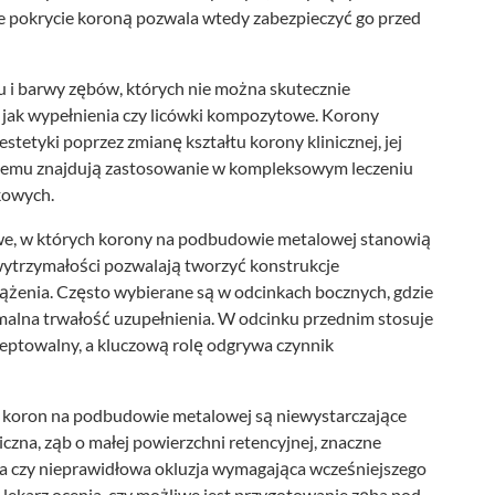
łne pokrycie koroną pozwala wtedy zabezpieczyć go przed
 i barwy zębów, których nie można skutecznie
jak wypełnienia czy licówki kompozytowe. Korony
etyki poprzez zmianę kształtu korony klinicznej, jej
i temu znajdują zastosowanie w kompleksowym leczeniu
kowych.
owe, w których korony na podbudowie metalowej stanowią
wytrzymałości pozwalają tworzyć konstrukcje
ążenia. Często wybierane są w odcinkach bocznych, gdzie
symalna trwałość uzupełnienia. W odcinku przednim stosuje
kceptowalny, a kluczową rolę odgrywa czynnik
koron na podbudowie metalowej są niewystarczające
czna, ząb o małej powierzchni retencyjnej, znaczne
ia czy nieprawidłowa okluzja wymagająca wcześniejszego
 lekarz ocenia, czy możliwe jest przygotowanie zęba pod