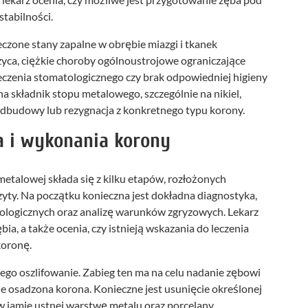
stabilności.
czone stany zapalne w obrębie miazgi i tkanek
yca, ciężkie choroby ogólnoustrojowe ograniczające
zenia stomatologicznego czy brak odpowiedniej higieny
na składnik stopu metalowego, szczególnie na nikiel,
odbudowy lub rezygnacja z konkretnego typu korony.
a i wykonania korony
talowej składa się z kilku etapów, rozłożonych
izyty. Na początku konieczna jest dokładna diagnostyka,
iologicznych oraz analizę warunków zgryzowych. Lekarz
ia, a także ocenia, czy istnieją wskazania do leczenia
koronę.
jego oszlifowanie. Zabieg ten ma na celu nadanie zębowi
ie osadzona korona. Konieczne jest usunięcie określonej
 w jamie ustnej warstwę metalu oraz porcelany,