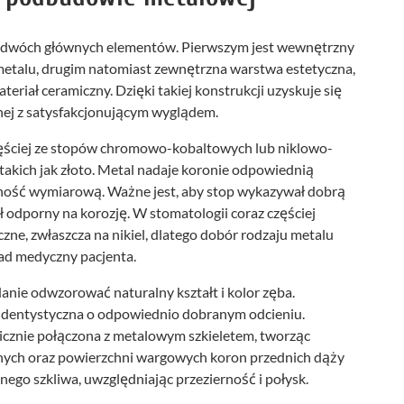
z dwóch głównych elementów. Pierwszym jest wewnętrzny
metalu, drugim natomiast zewnętrzna warstwa estetyczna,
teriał ceramiczny. Dzięki takiej konstrukcji uzyskuje się
nej z satysfakcjonującym wyglądem.
ściej ze stopów chromowo-kobaltowych lub niklowo-
takich jak złoto. Metal nadaje koronie odpowiednią
ilność wymiarową. Ważne jest, aby stop wykazywał dobrą
ł odporny na korozję. W stomatologii coraz częściej
czne, zwłaszcza na nikiel, dlatego dobór rodzaju metalu
ad medyczny pacjenta.
danie odwzorować naturalny kształt i kolor zęba.
a dentystyczna o odpowiednio dobranym odcieniu.
icznie połączona z metalowym szkieletem, tworząc
znych oraz powierzchni wargowych koron przednich dąży
ego szkliwa, uwzględniając przezierność i połysk.