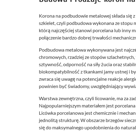
Korona na podbudowie metalowej składa się 
szkielet, czyli podbudowa wykonana ze stopu 
którą najczęściej stanowi porcelana lub inny ma
połączenie bardzo dobrej trwałości mechanicz
Podbudowa metalowa wykonywana jest najczę
chromowych, rzadziej ze stopów szlachetnych, 
sztywność, odporność na siły żucia oraz stab
biokompatybilność z tkankami jamy ustnej i by
zwraca się uwagę na potencjalne reakcje alergi
powinien być świadomy, uwzględniający wywi
Warstwa zewnętrzna, czyli licowanie, ma za za
Najpopularniejszym materiałem jest porcelan
Licówka porcelanowa jest chemicznie i mechan
jednolitą strukturę. W obszarze brzegów siec
się do maksymalnego upodobnienia do naturaln