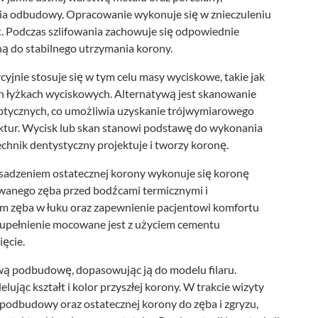
ia odbudowy. Opracowanie wykonuje się w znieczuleniu
. Podczas szlifowania zachowuje się odpowiednie
ną do stabilnego utrzymania korony.
yjnie stosuje się w tym celu masy wyciskowe, takie jak
ych łyżkach wyciskowych. Alternatywą jest skanowanie
tycznych, co umożliwia uzyskanie trójwymiarowego
ktur. Wycisk lub skan stanowi podstawę do wykonania
chnik dentystyczny projektuje i tworzy koronę.
sadzeniem ostatecznej korony wykonuje się koronę
owanego zęba przed bodźcami termicznymi i
m zęba w łuku oraz zapewnienie pacjentowi komfortu
zupełnienie mocowane jest z użyciem cementu
ięcie.
ą podbudowę, dopasowując ją do modelu filaru.
jąc kształt i kolor przyszłej korony. W trakcie wizyty
podbudowy oraz ostatecznej korony do zęba i zgryzu,