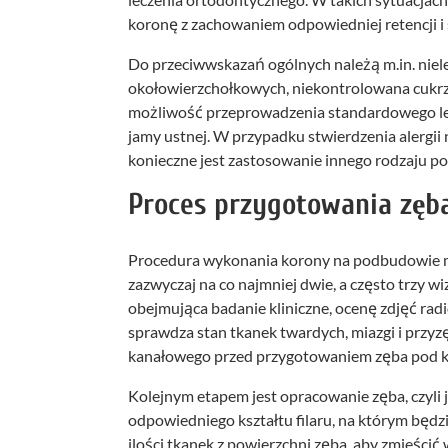
koronę z zachowaniem odpowiedniej retencji i 
Do przeciwwskazań ogólnych należą m.in. niele
okołowierzchołkowych, niekontrolowana cukrz
możliwość przeprowadzenia standardowego lec
jamy ustnej. W przypadku stwierdzenia alergii 
konieczne jest zastosowanie innego rodzaju p
Proces przygotowania zęb
Procedura wykonania korony na podbudowie me
zazwyczaj na co najmniej dwie, a często trzy w
obejmująca badanie kliniczne, ocenę zdjęć rad
sprawdza stan tkanek twardych, miazgi i przyzęb
kanałowego przed przygotowaniem zęba pod 
Kolejnym etapem jest opracowanie zęba, czyli 
odpowiedniego kształtu filaru, na którym będz
ilości tkanek z powierzchni zęba, aby zmieścić