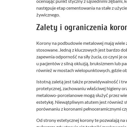
oceniając punkt styczny z sąsiednimi zębami, k
następuje etap cementowania na stałe z uży
żywicznego.
Zalety i ograniczenia ko
Korony na podbudowie metalowej mają wiele za
stosowane. Jedną z kluczowych jest bardzo d
zapewnia odporność na siły żucia, co czyni j
u pacjentów z silną okluzją, bruksizmem lub p
również w mostach wielopunktowych, gdzie obci
Istotną zaletą jest także przewidywalność i 
protetycznej, zachowaniu właściwej higieny o
metalowo-porcelanowe mogą służyć przez wiele 
estetykę. Niewątpliwym atutem jest również s
porównaniu z koronami pełnoceramicznymi czy
Od strony estetycznej korony te pozwalają na 
zwłaszcza gdy stosuje się techniki maskowan