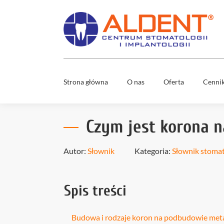
Strona główna
O nas
Oferta
Cenni
Usuwani
Zespół
ósemek
Czym jest korona 
Co nas wyróżnia
Mosty
stomatol
Media
Autor:
Słownik
Kategoria:
Słownik stoma
Nowy uś
w 1 dzień
Wybielan
Spis treści
zębów
Diagnost
cyfrowa
Budowa i rodzaje koron na podbudowie met