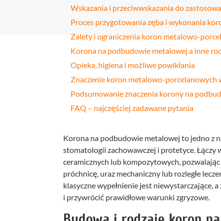
Wskazania i przeciwwskazania do zastosowa
Profilakt
Proces przygotowania zęba i wykonania kor
Higieniza
Zalety i ograniczenia koron metalowo-porc
Korona na podbudowie metalowej a inne rod
Fizjotera
Opieka, higiena i możliwe powikłania
Medycyn
Znaczenie koron metalowo-porcelanowych 
estetyczn
Podsumowanie znaczenia korony na podbud
Leczenie
FAQ – najczęściej zadawane pytania
bruksizm
Korona na podbudowie metalowej to jedno z n
stomatologii zachowawczej i protetyce. Łączy
ceramicznych lub kompozytowych, pozwalając n
próchnicę, uraz mechaniczny lub rozległe lecz
klasyczne wypełnienie jest niewystarczające,
i przywrócić prawidłowe warunki zgryzowe.
Budowa i rodzaje koron n