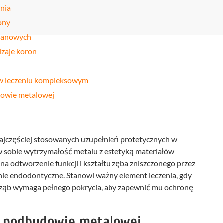
Stomatologia
nia
yka
nakładkowa –
cyfrowa
Invisalign®
ony
Leczenie
Stomatologia
cja
elanowych
kanałowe
dziecięca
zaje koron
Stomatologia
pia
Laseroterapia
zachowawcza
a
Bonding
w leczeniu kompleksowym
Periodontologia
a
zębów
owie metalowej
u
ajczęściej stosowanych uzupełnień protetycznych w
 w sobie wytrzymałość metalu z estetyką materiałów
a odtworzenie funkcji i kształtu zęba zniszczonego przez
enie endodontyczne. Stanowi ważny element leczenia, gdy
 a ząb wymaga pełnego pokrycia, aby zapewnić mu ochronę
a podbudowie metalowej