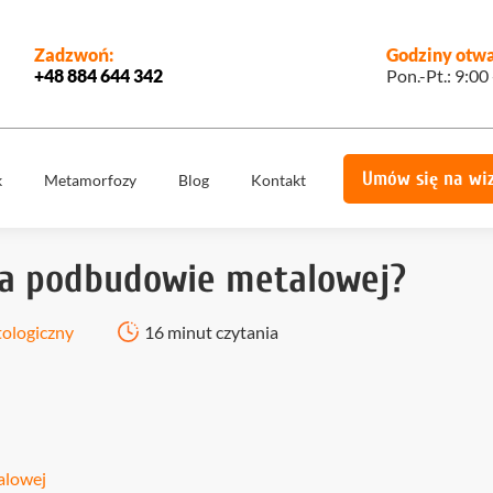
Zadzwoń:
Godziny otwa
+48 884 644 342
Pon.-Pt.: 9:00
Umów się na wi
k
Metamorfozy
Blog
Kontakt
e
Korony
Licówki
protetyczne
na podbudowie metalowej?
Implantologia
Implantoprotety
ogiczne
Chirurgia
tologiczny
16 minut czytania
miech
Implanty
stomatologiczna,
zygomatyczne
szczękowa
ie
Protetyka
All on 4
yka
Stomatologia
Ortodoncja
estetyczna
alowej
Ortodoncja