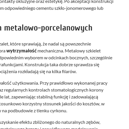
ontakty okluzyjne oraz estetykę. Po akceptacji konstrukcji
ciem odpowiedniego cementu szkło-jonomerowego lub
ron metalowo-porcelanowych
let, które sprawiają, że nadal są powszechnie
obra
wytrzymałość
mechaniczna. Metalowy szkielet
e odpowiednim wyborem w odcinkach bocznych, szczególnie
arafunkcjami. Konstrukcja taka dobrze sprawdza się
ążenia rozkładają się na kilka filarów.
trwałość użytkowania. Przy prawidłowo wykonanej pracy
raz regularnych kontrolach stomatologicznych korony
lat, zapewniając stabilną funkcję i zadowalającą
tosunkowo korzystny stosunek jakości do kosztów, w
 na podbudowie z tlenku cyrkonu.
uzyskanie efektu zbliżonego do naturalnych zębów,
ia metalowego brzegu i prawidłowego modelowania