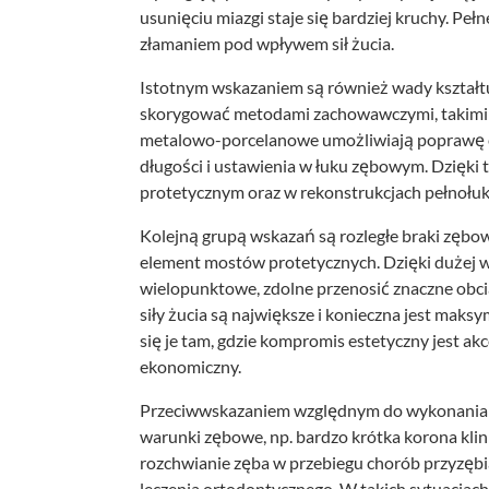
usunięciu miazgi staje się bardziej kruchy. Pe
złamaniem pod wpływem sił żucia.
Istotnym wskazaniem są również wady kształtu
skorygować metodami zachowawczymi, takimi 
metalowo-porcelanowe umożliwiają poprawę est
długości i ustawienia w łuku zębowym. Dzięk
protetycznym oraz w rekonstrukcjach pełnołu
Kolejną grupą wskazań są rozległe braki zęb
element mostów protetycznych. Dzięki dużej 
wielopunktowe, zdolne przenosić znaczne obci
siły żucia są największe i konieczna jest mak
się je tam, gdzie kompromis estetyczny jest a
ekonomiczny.
Przeciwwskazaniem względnym do wykonania 
warunki zębowe, np. bardzo krótka korona klini
rozchwianie zęba w przebiegu chorób przyzęb
leczenia ortodontycznego. W takich sytuacjach