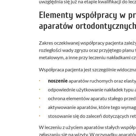
uwzględnia się już na etapie kwalifikacji do lec
Elementy współpracy w p
aparatów ortodontycznyc
Zakres oczekiwanej współpracy pacjenta zależ
rozległości wady zgryzu oraz przyjętego planu
metalowym, a inne przy leczeniu nakładkami cz
Współpraca pacjenta jest szczególnie widoczn
noszenie
aparatów ruchomych oraz elast
odpowiednie użytkowanie nakładek typu a
ochrona elementów aparatu stałego prze
aktywowanie aparatów, które tego wymagaj
stosowanie się do zaleceń dotyczących ret
W leczeniu z użyciem aparatów stałych współpra
zgłaszaniu się na wizyty. W przypadku apara