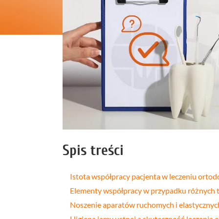
Profilakt
Higieniza
Fizjotera
Medycyn
estetyczn
Leczenie
bruksizm
Spis treści
Istota współpracy pacjenta w leczeniu orto
Elementy współpracy w przypadku różnych
Noszenie aparatów ruchomych i elastyczny
Higiena jamy ustnej a skuteczność leczenia