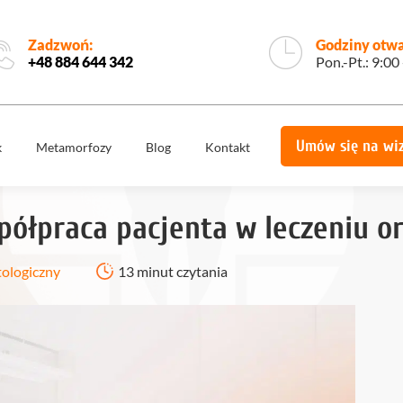
Zadzwoń:
Godziny otwa
+48 884 644 342
Pon.-Pt.: 9:00
Umów się na wi
k
Metamorfozy
Blog
Kontakt
e
Korony
Licówki
protetyczne
półpraca pacjenta w leczeniu 
Implantologia
Implantoprotety
ogiczne
Chirurgia
tologiczny
13 minut czytania
miech
Implanty
stomatologiczna,
zygomatyczne
szczękowa
ie
Protetyka
All on 4
yka
Stomatologia
Ortodoncja
estetyczna
Ortodoncja