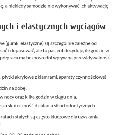
bę, a niekiedy samodzielnie wykonywać ich aktywację
ych i elastycznych wyciągów
 (gumki elastyczne) są szczególnie zależne od
ać i dopasować, ale to pacjent decyduje, ile godzin w
współpraca ma bezpośredni wpływ na przewidywalność
 płytki akrylowe z klamrami, aparaty czynnościowe):
dzin na dobę,
 nocy oraz kilka godzin w ciągu dnia,
za skuteczność działania sił ortodontycznych.
tach stałych są często kluczowe dla uzyskania
:
 (np. 20–22 godziny na dobę),