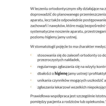
W leczeniu ortodontycznym siły działające na 
doprowadzić do planowanego przemieszczenia z
aparatu, lecz także odpowiednie postępowanie
zachowań i nawyków, które mają bezpośredni wp
systematyczne noszenie aparatu, przestrzegan
poziomu higieny jamy ustnej.
W stomatologii pojęcie to ma charakter medycz
stosowania się do zaleceń ortodonty co d
przezroczystych nakładek,
regularnego zgłaszania się na wizyty kontr
dbałości o
higienę
jamy ustnej i profilakty
unikania czynników mogących uszkodzić ap
zgłaszania lekarzowi wszelkich niepokoją
Prawidłowa współpraca jest szczególnie istotna 
pomiędzy pacjenta a rodziców lub opiekunów.