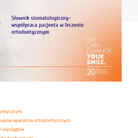
Stomatologia
yka
nakładkowa –
cyfrowa
Invisalign®
Leczenie
Stomatologia
cja
kanałowe
dziecięca
Stomatologia
pia
Laseroterapia
zachowawcza
a
Bonding
Periodontologia
a
zębów
u
dontycznym
 typów aparatów ortodontycznych
ch wyciągów
 ortodontycznego