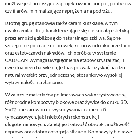
możliwe jest precyzyjne zaprojektowanie podpór, pontyków
czy filarów, minimalizujące naprężenia na podłożu.
Istotną grupę stanowią także ceramiki szklane, w tym
dwukrzemian litu, charakteryzujące się doskonałą estetyką i
przeziernością zbliżoną do naturalnego szkliwa. Są one
szczególnie polecane do licówek, koron w odcinku przednim
oraz estetycznych nakładów. Ich obróbka w systemie
CAD/CAM wymaga uwzględnienia etapów krystalizacji i
ewentualnego barwienia, jednak pozwala uzyskać bardzo
naturalny efekt przy jednoczesnej stosunkowo wysokiej
wytrzymałości na złamanie.
W zakresie materiałów polimerowych wykorzystywane są
różnorodne kompozyty blokowe oraz żywice do druku 3D.
Służą one zarówno do wykonywania uzupełnień
tymczasowych, jak i niektórych rekonstrukcji
długoterminowych. Zaletą jest łatwość obróbki, możliwość
naprawy oraz dobra absorpcja sił żucia. Kompozyty blokowe