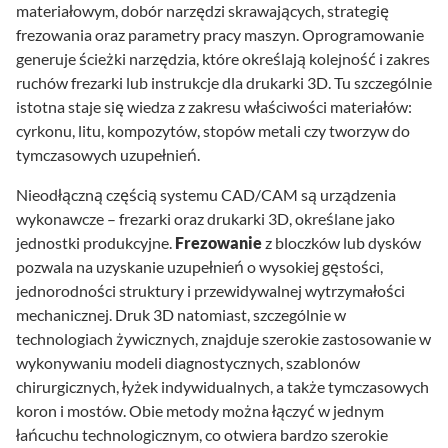
materiałowym, dobór narzędzi skrawających, strategię
frezowania oraz parametry pracy maszyn. Oprogramowanie
generuje ścieżki narzędzia, które określają kolejność i zakres
ruchów frezarki lub instrukcje dla drukarki 3D. Tu szczególnie
istotna staje się wiedza z zakresu właściwości materiałów:
cyrkonu, litu, kompozytów, stopów metali czy tworzyw do
tymczasowych uzupełnień.
Nieodłączną częścią systemu CAD/CAM są urządzenia
wykonawcze – frezarki oraz drukarki 3D, określane jako
jednostki produkcyjne.
Frezowanie
z bloczków lub dysków
pozwala na uzyskanie uzupełnień o wysokiej gęstości,
jednorodności struktury i przewidywalnej wytrzymałości
mechanicznej. Druk 3D natomiast, szczególnie w
technologiach żywicznych, znajduje szerokie zastosowanie w
wykonywaniu modeli diagnostycznych, szablonów
chirurgicznych, łyżek indywidualnych, a także tymczasowych
koron i mostów. Obie metody można łączyć w jednym
łańcuchu technologicznym, co otwiera bardzo szerokie