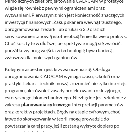
Mimo licznych zalet projektowanie CAD/CAM w protetyce
wiąże się również z pewnymi ograniczeniami oraz
wyzwaniami. Pierwszym z nich jest konieczność znaczących
inwestycji finansowych. Zakup skanera wewnątrzustnego,
oprogramowania, frezarki lub drukarki 3D oraz ich
serwisowanie stanowią istotne obciążenie dla wielu praktyk.
Choć koszty te w dłuższej perspektywie mogą się zwrócić,
początkowy próg wejścia w technologię bywa barierą,
zwłaszcza dla mniejszych gabinetów.
Kolejnym aspektem jest krzywa uczenia się. Obsługa
oprogramowania CAD/CAM wymaga czasu, szkoleń oraz
praktyki. Lekarz i technik muszą zrozumieć nie tylko interfejs
programu, ale również zasady projektowania okluzyjnego,
estetycznego, biomechanicznego. Niezbędne jest szkolenie z
zakresu
planowania cyfrowego
, interpretacji parametrów
oraz korekt w projektach. Błędy na etapie cyfrowym, choć
łatwe do skorygowania w teorii, mogą prowadzić do
powtarzania całej pracy, jeśli zostaną wykryte dopiero po