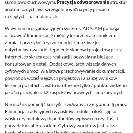
skroniowo‑żuchwowymi.
Precyzja odwzorowania
struktur
anatomicznych jest szczególnie ważna przy pracach
rozległych i na implantach.
W wymiarze organizacyjnym system CAD/CAM pomaga
usprawnić komunikację między lekarzem a technikiem.
Zamiast przesyłać fizyczne modele, możliwe jest
natychmiastowe udostępnienie skanów i projektów przez
Internet, co skraca czas realizacji i pozwala na bieżące
konsultowanie detali. Dodatkowo, archiwizacja danych
cyfrowych umożliwia łatwe przechowywanie dokumentacji,
powrót do wcześniejszych projektów i analizę wyników
leczenia po latach. Jest to istotne nie tylko z punktu widzenia
jakości pracy, ale także aspektów prawnych i edukacyjnych.
Nie można pominąć korzyści związanych z ergonomią pracy.
Eliminacja tradycyjnych wycisków, redukcja ilości gipsu,
wosku czy metalowych podbudów wpływa na czystość i
porządek w laboratorium. Cyfrowy workflow jest także
bardziej przewidywalny i łatwiej go standaryzować, co ma