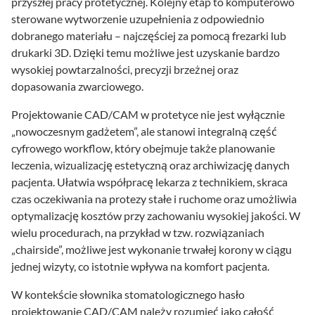
przyszłej pracy protetycznej. Kolejny etap to komputerowo
sterowane wytworzenie uzupełnienia z odpowiednio
dobranego materiału – najczęściej za pomocą frezarki lub
drukarki 3D. Dzięki temu możliwe jest uzyskanie bardzo
wysokiej powtarzalności, precyzji brzeżnej oraz
dopasowania zwarciowego.
Projektowanie CAD/CAM w protetyce nie jest wyłącznie
„nowoczesnym gadżetem”, ale stanowi integralną część
cyfrowego workflow, który obejmuje także planowanie
leczenia, wizualizację estetyczną oraz archiwizację danych
pacjenta. Ułatwia współpracę lekarza z technikiem, skraca
czas oczekiwania na protezy stałe i ruchome oraz umożliwia
optymalizację kosztów przy zachowaniu wysokiej jakości. W
wielu procedurach, na przykład w tzw. rozwiązaniach
„chairside”, możliwe jest wykonanie trwałej korony w ciągu
jednej wizyty, co istotnie wpływa na komfort pacjenta.
W kontekście słownika stomatologicznego hasło
projektowanie CAD/CAM należy rozumieć jako całość