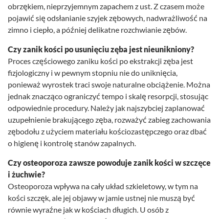
obrzękiem, nieprzyjemnym zapachem z ust. Z czasem może
pojawić się odsłanianie szyjek zębowych, nadwrażliwość na
zimno i ciepło, a później delikatne rozchwianie zębów.
Czy zanik kości po usunięciu zęba jest nieunikniony?
Proces częściowego zaniku kości po ekstrakcji zęba jest
fizjologiczny i w pewnym stopniu nie do uniknięcia,
ponieważ wyrostek traci swoje naturalne obciążenie. Można
jednak znacząco ograniczyć tempo i skalę resorpcji, stosując
odpowiednie procedury. Należy jak najszybciej zaplanować
uzupełnienie brakującego zęba, rozważyć zabieg zachowania
zębodołu z użyciem materiału kościozastępczego oraz dbać
o higienę i kontrolę stanów zapalnych.
Czy osteoporoza zawsze powoduje zanik kości w szczęce
i żuchwie?
Osteoporoza wpływa na cały układ szkieletowy, w tym na
kości szczęk, ale jej objawy w jamie ustnej nie muszą być
równie wyraźne jak w kościach długich. U osób z