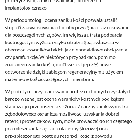
protetycznych, a także kwalifikacji do leczenia
implantologicznego.
W periodontologii ocena zaniku kości pozwala ustalić
stopień zaawansowania choroby przyzębia oraz rokowanie
dla poszczególnych zębów. Im większa utrata podparcia
kostnego, tym wyższe ryzyko utraty zęba, zwłaszcza w
obecności czynników takich jak nieprawidłowe obciążenia
czy parafunkcje. W niektórych przypadkach, pomimo
znacznego zaniku kości, możliwe jest jej częściowe
odtworzenie dzięki zabiegom regeneracyjnym z użyciem
materiałów kościozastępczych i membran.
W protetyce, przy planowaniu protez ruchomych czy stałych,
bardzo ważna jest ocena warunków kostnych pod kątem
stabilizacji i przenoszenia sił żucia. Znaczny zanik wyrostka
zębodołowego ogranicza możliwości uzyskania dobrej
retencji protez całkowitych, może prowadzić do ich częstego
przemieszczania się, ranienia błony śluzowej oraz
przyspieszonego postępu resorpcji kości z powodu