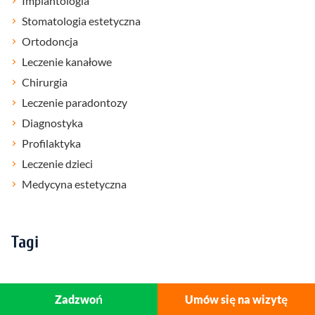
Implantologia
Stomatologia estetyczna
Ortodoncja
Leczenie kanałowe
Chirurgia
Leczenie paradontozy
Diagnostyka
Profilaktyka
Leczenie dzieci
Medycyna estetyczna
Tagi
Zadzwoń
Umów się na wizytę
Najczęściej czytane