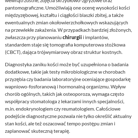
wewnątrzustne, zdjęcia skrzydłowo-zgryzowe oraz
pantomograficzne. Umożliwiają one ocenę wysokości kości
międzyzębowej, kształtu i ciągłości blaszki zbitej, a także
ewentualnych zmian okołowierzchołkowych wskazujących
na przewlekłe zakażenia. W przypadkach bardziej złożonych,
zwłaszcza przy planowaniu
chirurgii
i implantów,
standardem staje się tomografia komputerowa stożkowa
(CBCT), dająca trójwymiarowy obraz struktur kostnych.
Diagnostyka zaniku kości może być uzupełniona o badania
dodatkowe, takie jak testy mikrobiologiczne w chorobach
przyzębia czy badania laboratoryjne oceniające gospodarkę
wapniowo-fosforanową i hormonalną organizmu. Wpływ
chorób ogólnych, takich jak osteoporoza, wymaga często
współpracy stomatologa z lekarzami innych specjalności,
m.in. endokrynologiem czy reumatologiem. Całościowe
podejście diagnostyczne pozwala nie tylko określić aktualny
stan kości, ale też oszacować tempo postępu zmian i
zaplanować skuteczną terapię.