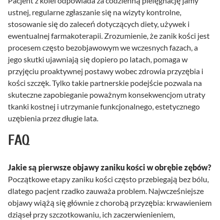
Pacjent z kolei odpowiada za codzienną pielęgnację jamy
ustnej, regularne zgłaszanie się na wizyty kontrolne,
stosowanie się do zaleceń dotyczących diety, używek i
ewentualnej farmakoterapii. Zrozumienie, że zanik kości jest
procesem często bezobjawowym we wczesnych fazach, a
jego skutki ujawniają się dopiero po latach, pomaga w
przyjęciu proaktywnej postawy wobec zdrowia przyzębia i
kości szczęk. Tylko takie partnerskie podejście pozwala na
skuteczne zapobieganie poważnym konsekwencjom utraty
tkanki kostnej i utrzymanie funkcjonalnego, estetycznego
uzębienia przez długie lata.
FAQ
Jakie są pierwsze objawy zaniku kości w obrębie zębów?
Początkowe etapy zaniku kości często przebiegają bez bólu,
dlatego pacjent rzadko zauważa problem. Najwcześniejsze
objawy wiążą się głównie z chorobą przyzębia: krwawieniem
dziąseł przy szczotkowaniu, ich zaczerwienieniem,