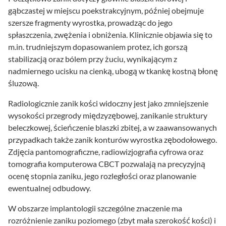
gąbczastej w miejscu poekstrakcyjnym, później obejmuje
szersze fragmenty wyrostka, prowadząc do jego
spłaszczenia, zwężenia i obniżenia. Klinicznie objawia się to
m.in. trudniejszym dopasowaniem protez, ich gorszą
stabilizacją oraz bólem przy żuciu, wynikającym z
nadmiernego ucisku na cienką, ubogą w tkankę kostną błonę
śluzową.
Radiologicznie zanik kości widoczny jest jako zmniejszenie
wysokości przegrody międzyzębowej, zanikanie struktury
beleczkowej, ścieńczenie blaszki zbitej, a w zaawansowanych
przypadkach także zanik konturów wyrostka zębodołowego.
Zdjęcia pantomograficzne, radiowizjografia cyfrowa oraz
tomografia komputerowa CBCT pozwalają na precyzyjną
ocenę stopnia zaniku, jego rozległości oraz planowanie
ewentualnej odbudowy.
W obszarze implantologii szczególne znaczenie ma
rozróżnienie zaniku poziomego (zbyt mała szerokość kości) i