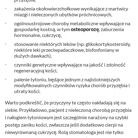
zakażenia okołowierzchołkowe wynikające z martwicy
miazgi i nieleczonych ubytków próchnicowych,
ogólnoustrojowe choroby metaboliczne wpływające na
gospodarkę kostną, w tym
osteoporozę
, zaburzenia
hormonalne, cukrzycę,
stosowanie niektórych leków (np. glikokortykosteroidy,
niektóre leki przeciwpadaczkowe, bisfosfoniany w
dużych dawkach),
czynniki genetyczne wpływające na jakość i zdolność
regeneracyjną kości,
palenie tytoniu, będące jednym z najistotniejszych
modyfikowalnych czynników ryzyka chorób przyzębia i
utraty kości.
Warto podkreślić, że przyczyny te często nakładają się na
siebie. Przykładowo, pacjent z nieleczoną chorobą przyzębia
i nałogiem tytoniowym jest szczególnie narażony na szybki
postęp zaniku kości, zwłaszcza jeśli dodatkowo cierpi na
niewyrównaną cukrzycę. Rolą stomatologa jest nie tylko