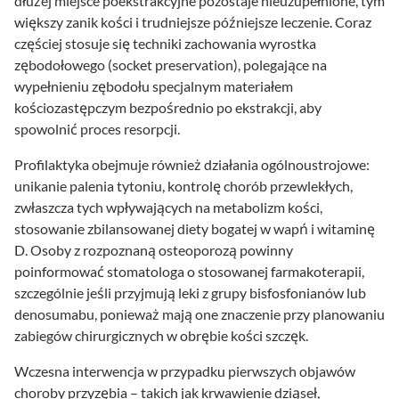
dłużej miejsce poekstrakcyjne pozostaje nieuzupełnione, tym
większy zanik kości i trudniejsze późniejsze leczenie. Coraz
częściej stosuje się techniki zachowania wyrostka
zębodołowego (socket preservation), polegające na
wypełnieniu zębodołu specjalnym materiałem
kościozastępczym bezpośrednio po ekstrakcji, aby
spowolnić proces resorpcji.
Profilaktyka obejmuje również działania ogólnoustrojowe:
unikanie palenia tytoniu, kontrolę chorób przewlekłych,
zwłaszcza tych wpływających na metabolizm kości,
stosowanie zbilansowanej diety bogatej w wapń i witaminę
D. Osoby z rozpoznaną osteoporozą powinny
poinformować stomatologa o stosowanej farmakoterapii,
szczególnie jeśli przyjmują leki z grupy bisfosfonianów lub
denosumabu, ponieważ mają one znaczenie przy planowaniu
zabiegów chirurgicznych w obrębie kości szczęk.
Wczesna interwencja w przypadku pierwszych objawów
choroby przyzębia – takich jak krwawienie dziąseł,