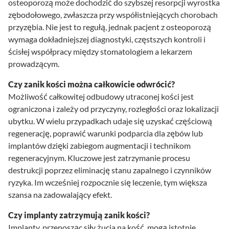
osteoporozą może dochodzić do szybszej resorpcji wyrostka
zębodołowego, zwłaszcza przy współistniejących chorobach
przyzębia. Nie jest to regułą, jednak pacjent z osteoporozą
wymaga dokładniejszej diagnostyki, częstszych kontroli i
ścisłej współpracy między stomatologiem a lekarzem
prowadzącym.
Czy zanik kości można całkowicie odwrócić?
Możliwość całkowitej odbudowy utraconej kości jest
ograniczona i zależy od przyczyny, rozległości oraz lokalizacji
ubytku. W wielu przypadkach udaje się uzyskać częściową
regenerację, poprawić warunki podparcia dla zębów lub
implantów dzięki zabiegom augmentacji i technikom
regeneracyjnym. Kluczowe jest zatrzymanie procesu
destrukcji poprzez eliminację stanu zapalnego i czynników
ryzyka. Im wcześniej rozpocznie się leczenie, tym większa
szansa na zadowalający efekt.
Czy implanty zatrzymują zanik kości?
Implanty, przenosząc siły żucia na kość, mogą istotnie