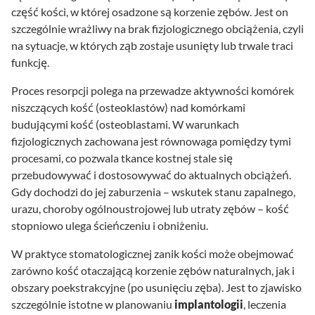
część kości, w której osadzone są korzenie zębów. Jest on
szczególnie wrażliwy na brak fizjologicznego obciążenia, czyli
na sytuacje, w których ząb zostaje usunięty lub trwale traci
funkcję.
Proces resorpcji polega na przewadze aktywności komórek
niszczących kość (osteoklastów) nad komórkami
budującymi kość (osteoblastami. W warunkach
fizjologicznych zachowana jest równowaga pomiędzy tymi
procesami, co pozwala tkance kostnej stale się
przebudowywać i dostosowywać do aktualnych obciążeń.
Gdy dochodzi do jej zaburzenia – wskutek stanu zapalnego,
urazu, choroby ogólnoustrojowej lub utraty zębów – kość
stopniowo ulega ścieńczeniu i obniżeniu.
W praktyce stomatologicznej zanik kości może obejmować
zarówno kość otaczającą korzenie zębów naturalnych, jak i
obszary poekstrakcyjne (po usunięciu zęba). Jest to zjawisko
szczególnie istotne w planowaniu
implantologii
, leczenia