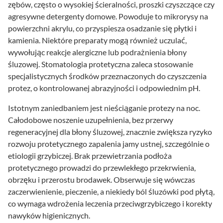
zębów, często o wysokiej ścieralności, proszki czyszczące czy
agresywne detergenty domowe. Powoduje to mikrorysy na
powierzchni akrylu, co przyspiesza osadzanie się płytki i
kamienia. Niektóre preparaty mogą również uczulać,
wywołując reakcje alergiczne lub podrażnienia błony
śluzowej. Stomatologia protetyczna zaleca stosowanie
specjalistycznych środków przeznaczonych do czyszczenia
protez, o kontrolowanej abrazyjności i odpowiednim pH.
Istotnym zaniedbaniem jest nieściąganie protezy na noc.
Całodobowe noszenie uzupełnienia, bez przerwy
regeneracyjnej dla błony śluzowej, znacznie zwiększa ryzyko
rozwoju protetycznego zapalenia jamy ustnej, szczególnie o
etiologii grzybiczej. Brak przewietrzania podłoża
protetycznego prowadzi do przewlekłego przekrwienia,
obrzęku i przerostu brodawek. Obserwuje się wówczas
zaczerwienienie, pieczenie, a niekiedy ból śluzówki pod płytą,
co wymaga wdrożenia leczenia przeciwgrzybiczego i korekty
nawyków higienicznych.