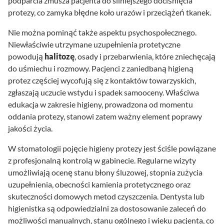
podparcia zmusza pacjenta do silniejszego dociśnięcia
protezy, co zamyka błędne koło urazów i przeciążeń tkanek.
Nie można pominąć także aspektu psychospołecznego.
Niewłaściwie utrzymane uzupełnienia protetyczne
powodują
halitozę
, osady i przebarwienia, które zniechęcają
do uśmiechu i rozmowy. Pacjenci z zaniedbaną higieną
protez częściej wycofują się z kontaktów towarzyskich,
zgłaszają uczucie wstydu i spadek samooceny. Właściwa
edukacja w zakresie higieny, prowadzona od momentu
oddania protezy, stanowi zatem ważny element poprawy
jakości życia.
W stomatologii pojęcie higieny protezy jest ściśle powiązane
z profesjonalną kontrolą w gabinecie. Regularne wizyty
umożliwiają ocenę stanu błony śluzowej, stopnia zużycia
uzupełnienia, obecności kamienia protetycznego oraz
skuteczności domowych metod czyszczenia. Dentysta lub
higienistka są odpowiedzialni za dostosowanie zaleceń do
możliwości manualnych, stanu ogólnego i wieku pacjenta, co