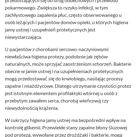
przedostających się do dróg oddechowych i przewodu
pokarmowego. Zwiększa to ryzyko infekcji, w tym
zachłystowego zapalenia płuc, często obserwowanego u
osób leżących i pacjentów domów opieki, u których higiena
jamy ustnej i uzupełnień protetycznych jest
niewystarczająca.
U pacjentów z chorobami sercowo-naczyniowymi
niewłaściwa higiena protezy, podobnie jak zębów
naturalnych, może sprzyjać zaostrzeniom schorzeń. Bakterie
obecne w jamie ustnej i na uzupełnieniach protetycznych
mogą przedostawać się do krwiobiegu, nasilając procesy
zapalne i miażdżycowe. Dlatego utrzymanie czystości protez
jest istotnym elementem profilaktyki wtórnej u osób z
przebytym zawałem serca, chorobą wieńcową czy
niewydolnością krążenia.
W cukrzycy higiena jamy ustnej ma bezpośredni wpływ na
kontrolę glikemii. Przewlekłe stany zapalne błony śluzowej
pod protezą, wywołane przez drożdżaki i bakterie, mogą