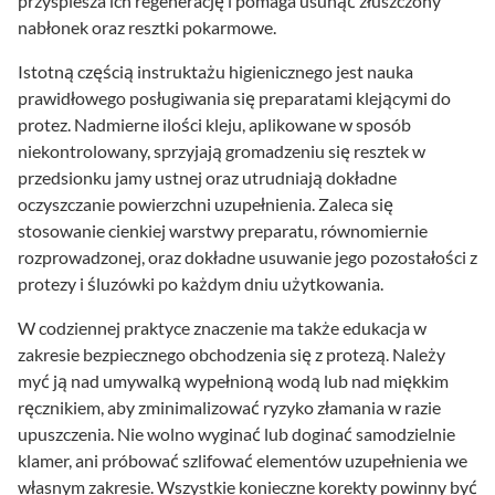
przyspiesza ich regenerację i pomaga usunąć złuszczony
nabłonek oraz resztki pokarmowe.
Istotną częścią instruktażu higienicznego jest nauka
prawidłowego posługiwania się preparatami klejącymi do
protez. Nadmierne ilości kleju, aplikowane w sposób
niekontrolowany, sprzyjają gromadzeniu się resztek w
przedsionku jamy ustnej oraz utrudniają dokładne
oczyszczanie powierzchni uzupełnienia. Zaleca się
stosowanie cienkiej warstwy preparatu, równomiernie
rozprowadzonej, oraz dokładne usuwanie jego pozostałości z
protezy i śluzówki po każdym dniu użytkowania.
W codziennej praktyce znaczenie ma także edukacja w
zakresie bezpiecznego obchodzenia się z protezą. Należy
myć ją nad umywalką wypełnioną wodą lub nad miękkim
ręcznikiem, aby zminimalizować ryzyko złamania w razie
upuszczenia. Nie wolno wyginać lub doginać samodzielnie
klamer, ani próbować szlifować elementów uzupełnienia we
własnym zakresie. Wszystkie konieczne korekty powinny być