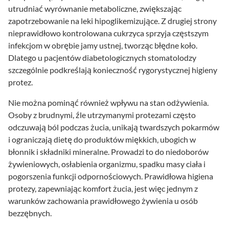
utrudniać wyrównanie metaboliczne, zwiększając
zapotrzebowanie na leki hipoglikemizujące. Z drugiej strony
nieprawidłowo kontrolowana cukrzyca sprzyja częstszym
infekcjom w obrębie jamy ustnej, tworząc błędne koło.
Dlatego u pacjentów diabetologicznych stomatolodzy
szczególnie podkreślają konieczność rygorystycznej higieny
protez.
Nie można pominąć również wpływu na stan odżywienia.
Osoby z brudnymi, źle utrzymanymi protezami często
odczuwają ból podczas żucia, unikają twardszych pokarmów
i ograniczają dietę do produktów miękkich, ubogich w
błonnik i składniki mineralne. Prowadzi to do niedoborów
żywieniowych, osłabienia organizmu, spadku masy ciała i
pogorszenia funkcji odpornościowych. Prawidłowa higiena
protezy, zapewniając komfort żucia, jest więc jednym z
warunków zachowania prawidłowego żywienia u osób
bezzębnych.