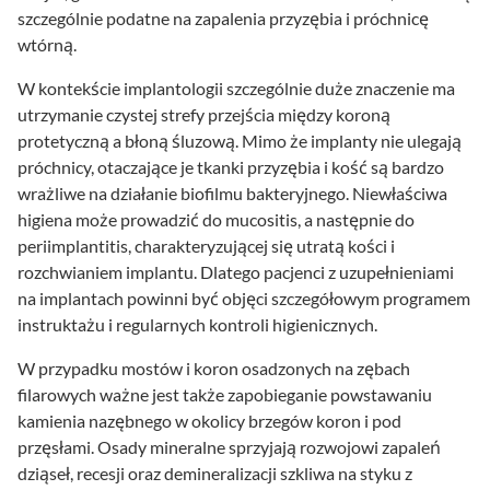
szczególnie podatne na zapalenia przyzębia i próchnicę
wtórną.
W kontekście implantologii szczególnie duże znaczenie ma
utrzymanie czystej strefy przejścia między koroną
protetyczną a błoną śluzową. Mimo że implanty nie ulegają
próchnicy, otaczające je tkanki przyzębia i kość są bardzo
wrażliwe na działanie biofilmu bakteryjnego. Niewłaściwa
higiena może prowadzić do mucositis, a następnie do
periimplantitis, charakteryzującej się utratą kości i
rozchwianiem implantu. Dlatego pacjenci z uzupełnieniami
na implantach powinni być objęci szczegółowym programem
instruktażu i regularnych kontroli higienicznych.
W przypadku mostów i koron osadzonych na zębach
filarowych ważne jest także zapobieganie powstawaniu
kamienia nazębnego w okolicy brzegów koron i pod
przęsłami. Osady mineralne sprzyjają rozwojowi zapaleń
dziąseł, recesji oraz demineralizacji szkliwa na styku z