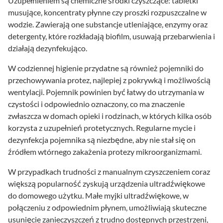
Uzupełnieniem są chemiczne środki czyszczące: tabletki
musujące, koncentraty płynne czy proszki rozpuszczalne w
wodzie. Zawierają one substancje utleniające, enzymy oraz
detergenty, które rozkładają biofilm, usuwają przebarwienia i
działają dezynfekująco.
W codziennej higienie przydatne są również pojemniki do
przechowywania protez, najlepiej z pokrywką i możliwością
wentylacji. Pojemnik powinien być łatwy do utrzymania w
czystości i odpowiednio oznaczony, co ma znaczenie
zwłaszcza w domach opieki i rodzinach, w których kilka osób
korzysta z uzupełnień protetycznych. Regularne mycie i
dezynfekcja pojemnika są niezbędne, aby nie stał się on
źródłem wtórnego zakażenia protezy mikroorganizmami.
W przypadkach trudności z manualnym czyszczeniem coraz
większą popularność zyskują urządzenia ultradźwiękowe
do domowego użytku. Małe myjki ultradźwiękowe, w
połączeniu z odpowiednim płynem, umożliwiają skuteczne
usunięcie zanieczyszczeń z trudno dostępnych przestrzeni,