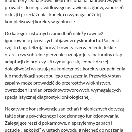
monomery. Dodatkowo nieprofesjonalna naprawa zwykle
prowadzi do nieprawidłowego ustawienia zębów, zaburzeń
okluzji i przeciążenia tkanek, co wymaga później
kompleksowej korekty w gabinecie.
Do kategorii istotnych zaniedbań należy również
ignorowanie pierwszych objawów dyskomfortu. Pacjenci
często bagatelizują początkowe zaczerwienienie, lekkie
otarcia czy subtelne pieczenie, uznając je za naturalny etap
adaptacji do protezy. Utrzymujące się jednak dłużej
dolegliwości wskazują na konieczność korekty uzupełnienia
lub modyfikacji sposobu jego czyszczenia. Przewlekły stan
zapalny może prowadzić do przerostów włóknistych,
owrzodzeń i zmian przednowotworowych, wymagających
specjalistycznej diagnostyki onkologicznej.
Negatywne konsekwencje zaniechań higienicznych dotyczą
także stanu psychicznego i codziennego funkcjonowania.
Zalegające resztki pokarmowe, nieprzyjemny zapach i
uczucie „lepkości” w ustach powodują niechęć do noszenia