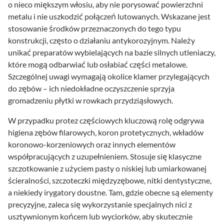
o nieco miększym włosiu, aby nie porysować powierzchni
metalu i nie uszkodzić połączeń lutowanych. Wskazane jest
stosowanie środków przeznaczonych do tego typu
konstrukcji, często o działaniu antykorozyjnym. Należy
unikać preparatów wybielających na bazie silnych utleniaczy,
które mogą odbarwiać lub osłabiać części metalowe.
Szczególnej uwagi wymagają okolice klamer przylegających
do zębów – ich niedokładne oczyszczenie sprzyja
gromadzeniu płytki w rowkach przydziąsłowych.
W przypadku protez częściowych kluczową rolę odgrywa
higiena zębów filarowych, koron protetycznych, wkładów
koronowo-korzeniowych oraz innych elementów
współpracujących z uzupełnieniem. Stosuje się klasyczne
szczotkowanie z użyciem pasty o niskiej lub umiarkowanej
ścieralności, szczoteczki międzyzębowe, nitki dentystyczne,
a niekiedy irygatory doustne. Tam, gdzie obecne są elementy
precyzyjne, zaleca się wykorzystanie specjalnych nici z
usztywnionym końcem lub wyciorków, aby skutecznie