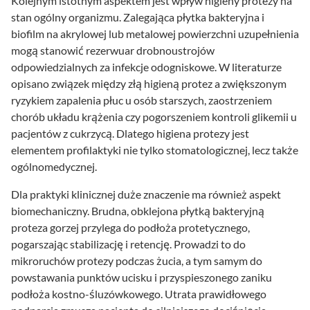
Kolejnym istotnym aspektem jest wpływ higieny protezy na
stan ogólny organizmu. Zalegająca płytka bakteryjna i
biofilm na akrylowej lub metalowej powierzchni uzupełnienia
mogą stanowić rezerwuar drobnoustrojów
odpowiedzialnych za infekcje odogniskowe. W literaturze
opisano związek między złą higieną protez a zwiększonym
ryzykiem zapalenia płuc u osób starszych, zaostrzeniem
chorób układu krążenia czy pogorszeniem kontroli glikemii u
pacjentów z cukrzycą. Dlatego higiena protezy jest
elementem profilaktyki nie tylko stomatologicznej, lecz także
ogólnomedycznej.
Dla praktyki klinicznej duże znaczenie ma również aspekt
biomechaniczny. Brudna, obklejona płytką bakteryjną
proteza gorzej przylega do podłoża protetycznego,
pogarszając stabilizację i retencję. Prowadzi to do
mikroruchów protezy podczas żucia, a tym samym do
powstawania punktów ucisku i przyspieszonego zaniku
podłoża kostno-śluzówkowego. Utrata prawidłowego