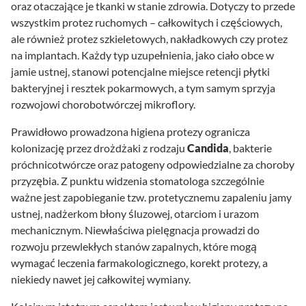
oraz otaczające je tkanki w stanie zdrowia. Dotyczy to przede
wszystkim protez ruchomych – całkowitych i częściowych,
ale również protez szkieletowych, nakładkowych czy protez
na implantach. Każdy typ uzupełnienia, jako ciało obce w
jamie ustnej, stanowi potencjalne miejsce retencji płytki
bakteryjnej i resztek pokarmowych, a tym samym sprzyja
rozwojowi chorobotwórczej mikroflory.
Prawidłowo prowadzona higiena protezy ogranicza
kolonizację przez drożdżaki z rodzaju
Candida
, bakterie
próchnicotwórcze oraz patogeny odpowiedzialne za choroby
przyzębia. Z punktu widzenia stomatologa szczególnie
ważne jest zapobieganie tzw. protetycznemu zapaleniu jamy
ustnej, nadżerkom błony śluzowej, otarciom i urazom
mechanicznym. Niewłaściwa pielęgnacja prowadzi do
rozwoju przewlekłych stanów zapalnych, które mogą
wymagać leczenia farmakologicznego, korekt protezy, a
niekiedy nawet jej całkowitej wymiany.