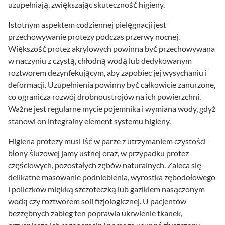
uzupełniają, zwiększając skuteczność higieny.
Istotnym aspektem codziennej pielęgnacji jest
przechowywanie protezy podczas przerwy nocnej.
Większość protez akrylowych powinna być przechowywana
w naczyniu z czystą, chłodną wodą lub dedykowanym
roztworem dezynfekującym, aby zapobiec jej wysychaniu i
deformacji. Uzupełnienia powinny być całkowicie zanurzone,
co ogranicza rozwój drobnoustrojów na ich powierzchni.
Ważne jest regularne mycie pojemnika i wymiana wody, gdyż
stanowi on integralny element systemu higieny.
Higiena protezy musi iść w parze z utrzymaniem czystości
błony śluzowej jamy ustnej oraz, w przypadku protez
częściowych, pozostałych zębów naturalnych. Zaleca się
delikatne masowanie podniebienia, wyrostka zębodołowego
i policzków miękką szczoteczką lub gazikiem nasączonym
wodą czy roztworem soli fizjologicznej. U pacjentów
bezzębnych zabieg ten poprawia ukrwienie tkanek,