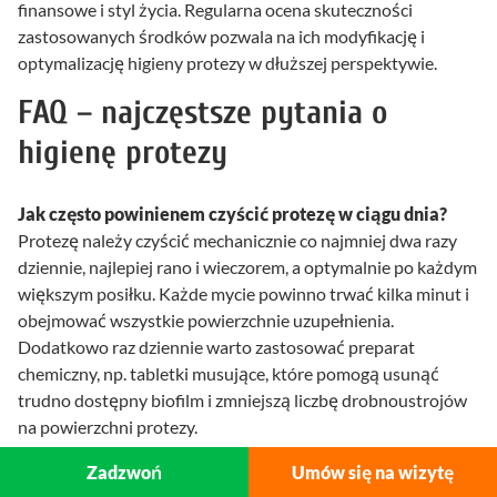
finansowe i styl życia. Regularna ocena skuteczności
zastosowanych środków pozwala na ich modyfikację i
optymalizację higieny protezy w dłuższej perspektywie.
FAQ – najczęstsze pytania o
higienę protezy
Jak często powinienem czyścić protezę w ciągu dnia?
Protezę należy czyścić mechanicznie co najmniej dwa razy
dziennie, najlepiej rano i wieczorem, a optymalnie po każdym
większym posiłku. Każde mycie powinno trwać kilka minut i
obejmować wszystkie powierzchnie uzupełnienia.
Dodatkowo raz dziennie warto zastosować preparat
chemiczny, np. tabletki musujące, które pomogą usunąć
trudno dostępny biofilm i zmniejszą liczbę drobnoustrojów
na powierzchni protezy.
Czy mogę używać zwykłej pasty do zębów do
Zadzwoń
Umów się na wizytę