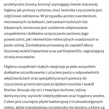
protetyczne (mosty, korony) wymagają równie starannej
higieny jak protezy ruchome, choć technika czyszczenia jest
częściowo odmienna. W przypadku protez overdenture,
mocowanych na belkach, zatrzaskach kulistych lub
lokatorach, konieczne jest codzienne zdejmowanie
uzupełnienia i dokładne oczyszczanie zarówno jego
powierzchni, jak i elementów retencyjnych osadzonych w
jamie ustnej. Zaniedbania prowadzą do zapaleń błony
śluzowej wokół implantów oraz periimplantitis, zagrażającej
utratą wszczepów.
Higiena uzupełnień stałych obejmuje przede wszystkim
dokładne szczotkowanie z użyciem pasty o odpowiednich
właściwościach oraz specjalistycznych pomocy do
czyszczenia przestrzeni pod przęsłami mostów i wokół
filarów. Stosuje się nici z twardym końcem, taśmy
dentystyczne, wyciorki międzyzębowe oraz irygatory wodne.
Celem jest usunięcie płytki bakteryjnej z trudnodostępnych
miejsc, gdzie standardowa szczoteczka nie dociera, a które są