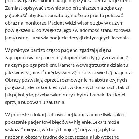
poprawa jakości komunikacji między lekarzem a pacjentem.
Zamiast opisywać słownie stopień zniszczenia zęba czy
głębokość ubytku, stomatolog może po prostu pokazać
obraz na monitorze. Pacjent widzi własne zęby w dużym
powiększeniu, co zwiększa jego świadomość stanu zdrowia
jamy ustnej i ułatwia podjęcie decyzji dotyczących leczenia.
W praktyce bardzo często pacjenci zgadzają się na
zaproponowane procedury dopiero wtedy, gdy zrozumieją,
na czym polega problem. Kamera wewnątrzustna działa tu
jak swoisty „most” między wiedzą lekarza a wiedzą pacjenta.
Obrazy pozwalają oprzeć rozmowę nie na abstrakcyjnych
pojęciach, ale na konkretnych, widocznych zmianach, takich
jak pęknięcie, przebarwienie czy ubytek tkanek. To z kolei
sprzyja budowaniu zaufania.
W procesie edukacji zdrowotnej kamera umożliwia także
pokazanie pacjentowi błędów w higienie. Lekarz może
wskazać miejsca, w których najczęściej zalega płytka
nazębna, obszary trudne do oczyszczania lub wczesne