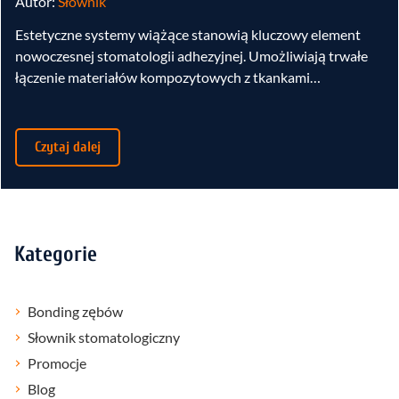
Autor:
Słownik
Estetyczne systemy wiążące stanowią kluczowy element
nowoczesnej stomatologii adhezyjnej. Umożliwiają trwałe
łączenie materiałów kompozytowych z tkankami…
Czytaj dalej
Kategorie
Bonding zębów
Słownik stomatologiczny
Promocje
Blog