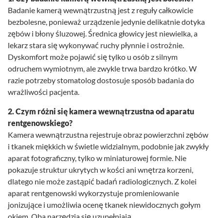
Badanie kamerą wewnątrzustną jest z reguły całkowicie
bezbolesne, ponieważ urządzenie jedynie delikatnie dotyka
zębów i błony śluzowej. Średnica głowicy jest niewielka, a
lekarz stara się wykonywać ruchy płynnie i ostrożnie.
Dyskomfort może pojawić się tylko u osób z silnym
odruchem wymiotnym, ale zwykle trwa bardzo krótko. W
razie potrzeby stomatolog dostosuje sposób badania do
wrażliwości pacjenta.
2. Czym różni się kamera wewnątrzustna od aparatu
rentgenowskiego?
Kamera wewnątrzustna rejestruje obraz powierzchni zębów
i tkanek miękkich w świetle widzialnym, podobnie jak zwykły
aparat fotograficzny, tylko w miniaturowej formie. Nie
pokazuje struktur ukrytych w kości ani wnętrza korzeni,
dlatego nie może zastąpić badań radiologicznych. Z kolei
aparat rentgenowski wykorzystuje promieniowanie
jonizujące i umożliwia ocenę tkanek niewidocznych gołym
okiem. Oba narzędzia się uzupełniają.