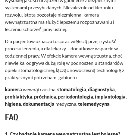
wysokiej jakości urządzeń w gabinecie z bezpiecznymi
systemami przesyłu danych. Niezależnie od kierunku
rozwoju, istota pozostaje niezmienna: kamera
wewnątrzustna ma służyć lepszemu rozpoznawaniu i
leczeniu schorzeń jamy ustnej.
Dla pacjentów oznacza to coraz większą przejrzystość
procesu leczenia, a dla lekarzy – dodatkowe wsparcie w
codziennej pracy. W efekcie kamera wewnątrzustna, choć
niewielka, odgrywa dużą rolę w podnoszeniu standardów
opieki stomatologicznej, łącząc nowoczesną technologię z
praktycznymi potrzebami gabinetu.
kamera
wewnątrzustna,
stomatologia
,
diagnostyka
,
profilaktyka
,
próchnica
,
periodontologia
,
implantologia
,
higiena
,
dokumentacja
medyczna,
telemedycyna
FAQ
1. Czy badanie kamerą wewnątrzustną jest bolesne?