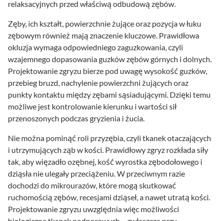
relaksacyjnych przed właściwą odbudową zębów.
Zęby, ich kształt, powierzchnie żujące oraz pozycja w łuku
zębowym również mają znaczenie kluczowe. Prawidłowa
okluzja wymaga odpowiedniego zaguzkowania, czyli
wzajemnego dopasowania guzków zębów górnych i dolnych.
Projektowanie zgryzu bierze pod uwagę wysokość guzków,
przebieg bruzd, nachylenie powierzchni żujących oraz
punkty kontaktu między zębami sąsiadującymi. Dzięki temu
możliwe jest kontrolowanie kierunku i wartości sił
przenoszonych podczas gryzienia i żucia.
Nie można pominąć roli przyzębia, czyli tkanek otaczających
i utrzymujących ząb w kości. Prawidłowy zgryz rozkłada siły
tak, aby więzadło ozębnej, kość wyrostka zębodołowego i
dziąsła nie ulegały przeciążeniu. W przeciwnym razie
dochodzi do mikrourazów, które mogą skutkować
ruchomością zębów, recesjami dziąseł, a nawet utratą kości.
Projektowanie zgryzu uwzględnia więc możliwości
biologiczne tkanek podporowych – zwłaszcza przy