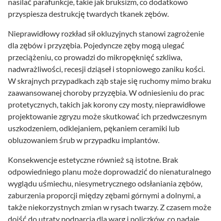
nasilać parafunkcje, takie jak bruksizm, co dodatkowo
przyspiesza destrukcję twardych tkanek zębów.
Nieprawidłowy rozkład sił okluzyjnych stanowi zagrożenie
dla zębów i przyzębia. Pojedyncze zęby mogą ulegać
przeciążeniu, co prowadzi do mikropęknięć szkliwa,
nadwrażliwości, recesji dziąseł i stopniowego zaniku kości.
W skrajnych przypadkach ząb staje się ruchomy mimo braku
zaawansowanej choroby przyzębia. W odniesieniu do prac
protetycznych, takich jak korony czy mosty, nieprawidłowe
projektowanie zgryzu może skutkować ich przedwczesnym
uszkodzeniem, odklejaniem, pękaniem ceramiki lub
obluzowaniem śrub w przypadku implantów.
Konsekwencje estetyczne również są istotne. Brak
odpowiedniego planu może doprowadzić do nienaturalnego
wyglądu uśmiechu, niesymetrycznego odsłaniania zębów,
zaburzenia proporcji między zębami górnymi a dolnymi, a
także niekorzystnych zmian w rysach twarzy. Z czasem może
dojść do utraty podparcia dla warg i policzków, co nadaje