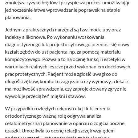
zmniejsza ryzyko błędów i przyspiesza proces, umożliwiając
jednocześnie łatwe wprowadzanie poprawek na etapie
planowania.
Jednym z praktycznych narzędzi są tzw. mock-upy oraz
indeksy silikonowe. Po wykonaniu woskowania
diagnostycznego lub projektu cyfrowego przenosi się nowy
kształt zębów do ust pacjenta, np. za pomocą materiału
kompozytowego. Pozwala to na ocenę funkcji i estetyki w
warunkach realnych jeszcze przed wykonaniem docelowych
prac protetycznych. Pacjent może zgłosić uwagi co do
długości zębów, komfortu zagryzania czy wymowy, a lekarz
ma możliwość sprawdzenia, czy zaprojektowany zgryz nie
wywołuje przeciążeń mięśni i stawów.
W przypadku rozległych rekonstrukcji lub leczenia
ortodontycznego ważną rolę odgrywa analiza
cefalometryczna i planowanie w oparciu o zdjęcia boczne
czaszki. Umożliwia to ocenę relacji szczęk względem
podstawy czaszki, kąty nachylenia zębów i wpływ