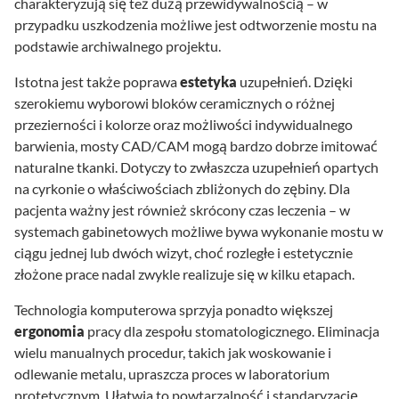
charakteryzują się też dużą przewidywalnością – w
przypadku uszkodzenia możliwe jest odtworzenie mostu na
podstawie archiwalnego projektu.
Istotna jest także poprawa
estetyka
uzupełnień. Dzięki
szerokiemu wyborowi bloków ceramicznych o różnej
przezierności i kolorze oraz możliwości indywidualnego
barwienia, mosty CAD/CAM mogą bardzo dobrze imitować
naturalne tkanki. Dotyczy to zwłaszcza uzupełnień opartych
na cyrkonie o właściwościach zbliżonych do zębiny. Dla
pacjenta ważny jest również skrócony czas leczenia – w
systemach gabinetowych możliwe bywa wykonanie mostu w
ciągu jednej lub dwóch wizyt, choć rozległe i estetycznie
złożone prace nadal zwykle realizuje się w kilku etapach.
Technologia komputerowa sprzyja ponadto większej
ergonomia
pracy dla zespołu stomatologicznego. Eliminacja
wielu manualnych procedur, takich jak woskowanie i
odlewanie metalu, upraszcza proces w laboratorium
protetycznym. Ułatwia to powtarzalność i standaryzację