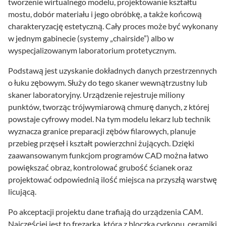
tworzenie wirtualnego modelu, projektowanie kształtu
mostu, dobór materiału i jego obróbkę, a także końcową
charakteryzację estetyczną. Cały proces może być wykonany
w jednym gabinecie (systemy „chairside”) albo w
wyspecjalizowanym laboratorium protetycznym.
Podstawą jest uzyskanie dokładnych danych przestrzennych
o łuku zębowym. Służy do tego skaner wewnątrzustny lub
skaner laboratoryjny. Urządzenie rejestruje miliony
punktów, tworząc trójwymiarową chmurę danych, z której
powstaje cyfrowy model. Na tym modelu lekarz lub technik
wyznacza granice preparacji zębów filarowych, planuje
przebieg przęseł i kształt powierzchni żujących. Dzięki
zaawansowanym funkcjom programów CAD można łatwo
powiększać obraz, kontrolować grubość ścianek oraz
projektować odpowiednią ilość miejsca na przyszłą warstwę
licującą.
Po akceptacji projektu dane trafiają do urządzenia CAM.
Najczęściej jest to frezarka, która z bloczka cyrkonu, ceramiki