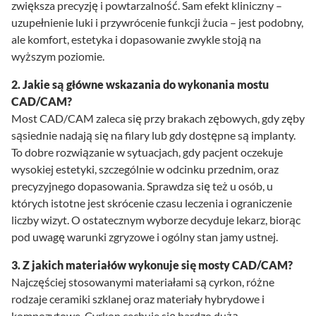
zwiększa precyzję i powtarzalność. Sam efekt kliniczny –
uzupełnienie luki i przywrócenie funkcji żucia – jest podobny,
ale komfort, estetyka i dopasowanie zwykle stoją na
wyższym poziomie.
2. Jakie są główne wskazania do wykonania mostu
CAD/CAM?
Most CAD/CAM zaleca się przy brakach zębowych, gdy zęby
sąsiednie nadają się na filary lub gdy dostępne są implanty.
To dobre rozwiązanie w sytuacjach, gdy pacjent oczekuje
wysokiej estetyki, szczególnie w odcinku przednim, oraz
precyzyjnego dopasowania. Sprawdza się też u osób, u
których istotne jest skrócenie czasu leczenia i ograniczenie
liczby wizyt. O ostatecznym wyborze decyduje lekarz, biorąc
pod uwagę warunki zgryzowe i ogólny stan jamy ustnej.
3. Z jakich materiałów wykonuje się mosty CAD/CAM?
Najczęściej stosowanymi materiałami są cyrkon, różne
rodzaje ceramiki szklanej oraz materiały hybrydowe i
kompozytowe. Cyrkon cechuje się bardzo dużą