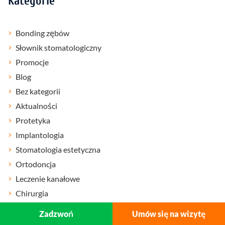
Kategorie
Bonding zębów
Słownik stomatologiczny
Promocje
Blog
Bez kategorii
Aktualności
Protetyka
Implantologia
Stomatologia estetyczna
Ortodoncja
Leczenie kanałowe
Chirurgia
Leczenie paradontozy
Zadzwoń
Umów się na wizytę
Diagnostyka