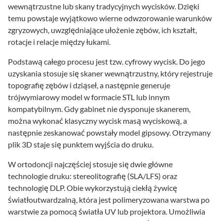
wewnątrzustne lub skany tradycyjnych wycisków. Dzięki
temu powstaje wyjątkowo wierne odwzorowanie warunków
zgryzowych, uwzględniające ułożenie zębów, ich kształt,
rotacje i relacje między łukami.
Podstawą całego procesu jest tzw. cyfrowy wycisk. Do jego
uzyskania stosuje się skaner wewnątrzustny, który rejestruje
topografię zębów i dziąseł, a następnie generuje
trójwymiarowy model w formacie STL lub innym
kompatybilnym. Gdy gabinet nie dysponuje skanerem,
można wykonać klasyczny wycisk masą wyciskową, a
następnie zeskanować powstały model gipsowy. Otrzymany
plik 3D staje się punktem wyjścia do druku.
W ortodoncji najczęściej stosuje się dwie główne
technologie druku: stereolitografię (SLA/LFS) oraz
technologię DLP. Obie wykorzystują ciekłą żywicę
światłoutwardzalną, która jest polimeryzowana warstwa po
warstwie za pomocą światła UV lub projektora. Umożliwia