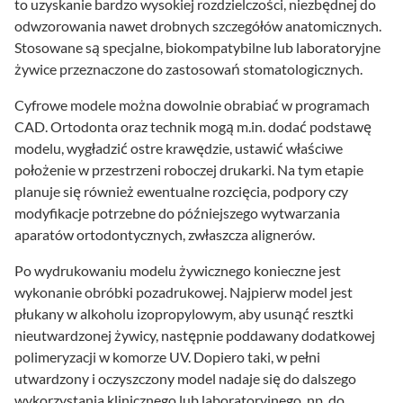
to uzyskanie bardzo wysokiej rozdzielczości, niezbędnej do
odwzorowania nawet drobnych szczegółów anatomicznych.
Stosowane są specjalne, biokompatybilne lub laboratoryjne
żywice przeznaczone do zastosowań stomatologicznych.
Cyfrowe modele można dowolnie obrabiać w programach
CAD. Ortodonta oraz technik mogą m.in. dodać podstawę
modelu, wygładzić ostre krawędzie, ustawić właściwe
położenie w przestrzeni roboczej drukarki. Na tym etapie
planuje się również ewentualne rozcięcia, podpory czy
modyfikacje potrzebne do późniejszego wytwarzania
aparatów ortodontycznych, zwłaszcza alignerów.
Po wydrukowaniu modelu żywicznego konieczne jest
wykonanie obróbki pozadrukowej. Najpierw model jest
płukany w alkoholu izopropylowym, aby usunąć resztki
nieutwardzonej żywicy, następnie poddawany dodatkowej
polimeryzacji w komorze UV. Dopiero taki, w pełni
utwardzony i oczyszczony model nadaje się do dalszego
wykorzystania klinicznego lub laboratoryjnego, np. do