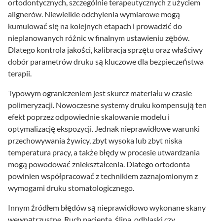
ortodontycznych, szczególnie terapeutycznych z użyciem
alignerów. Niewielkie odchylenia wymiarowe mogą
kumulować się na kolejnych etapach i prowadzić do
nieplanowanych różnic w finalnym ustawieniu zębów.
Dlatego kontrola jakości, kalibracja sprzętu oraz właściwy
dobór parametrów druku są kluczowe dla bezpieczeństwa
terapii.
Typowym ograniczeniem jest skurcz materiału w czasie
polimeryzacji. Nowoczesne systemy druku kompensują ten
efekt poprzez odpowiednie skalowanie modelu i
optymalizację ekspozycji. Jednak nieprawidłowe warunki
przechowywania żywicy, zbyt wysoka lub zbyt niska
temperatura pracy, a także błędy w procesie utwardzania
mogą powodować zniekształcenia. Dlatego ortodonta
powinien współpracować z technikiem zaznajomionym z
wymogami druku stomatologicznego.
Innym źródłem błędów są nieprawidłowo wykonane skany
wewnątrzustne. Ruch pacjenta, ślina, odblaski czy