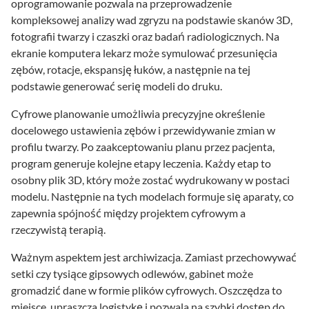
oprogramowanie pozwala na przeprowadzenie
kompleksowej analizy wad zgryzu na podstawie skanów 3D,
fotografii twarzy i czaszki oraz badań radiologicznych. Na
ekranie komputera lekarz może symulować przesunięcia
zębów, rotacje, ekspansję łuków, a następnie na tej
podstawie generować serię modeli do druku.
Cyfrowe planowanie umożliwia precyzyjne określenie
docelowego ustawienia zębów i przewidywanie zmian w
profilu twarzy. Po zaakceptowaniu planu przez pacjenta,
program generuje kolejne etapy leczenia. Każdy etap to
osobny plik 3D, który może zostać wydrukowany w postaci
modelu. Następnie na tych modelach formuje się aparaty, co
zapewnia spójność między projektem cyfrowym a
rzeczywistą terapią.
Ważnym aspektem jest archiwizacja. Zamiast przechowywać
setki czy tysiące gipsowych odlewów, gabinet może
gromadzić dane w formie plików cyfrowych. Oszczędza to
miejsce, upraszcza logistykę i pozwala na szybki dostęp do