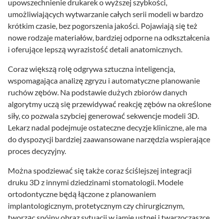
upowszechnienie drukarek o wyższej szybkości,
umożliwiających wytwarzanie całych serii modeli w bardzo
krótkim czasie, bez pogorszenia jakości. Pojawiają się też
nowe rodzaje materiałów, bardziej odporne na odkształcenia
i oferujące lepszą wyrazistość detali anatomicznych.
Coraz większą rolę odgrywa sztuczna inteligencja,
wspomagająca analizę zgryzu i automatyczne planowanie
ruchów zębów. Na podstawie dużych zbiorów danych
algorytmy uczą się przewidywać reakcję zębów na określone
siły, co pozwala szybciej generować sekwencje modeli 3D.
Lekarz nadal podejmuje ostateczne decyzje kliniczne, ale ma
do dyspozycji bardziej zaawansowane narzędzia wspierające
proces decyzyjny.
Można spodziewać się także coraz ściślejszej integracji
druku 3D z innymi dziedzinami stomatologii. Modele
ortodontyczne będą łączone z planowaniem
implantologicznym, protetycznym czy chirurgicznym,
tworząc spójny obraz sytuacji w jamie ustnej i twarzoczaszce.