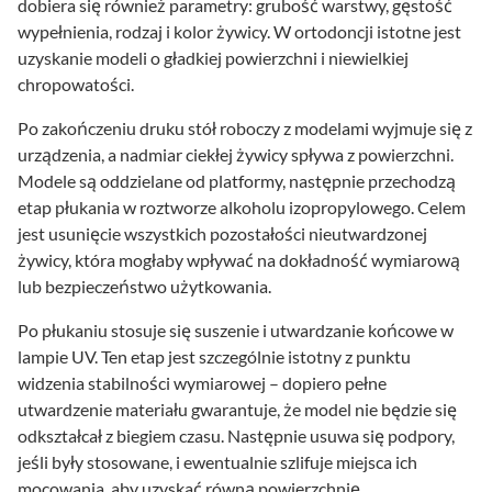
dobiera się również parametry: grubość warstwy, gęstość
wypełnienia, rodzaj i kolor żywicy. W ortodoncji istotne jest
uzyskanie modeli o gładkiej powierzchni i niewielkiej
chropowatości.
Po zakończeniu druku stół roboczy z modelami wyjmuje się z
urządzenia, a nadmiar ciekłej żywicy spływa z powierzchni.
Modele są oddzielane od platformy, następnie przechodzą
etap płukania w roztworze alkoholu izopropylowego. Celem
jest usunięcie wszystkich pozostałości nieutwardzonej
żywicy, która mogłaby wpływać na dokładność wymiarową
lub bezpieczeństwo użytkowania.
Po płukaniu stosuje się suszenie i utwardzanie końcowe w
lampie UV. Ten etap jest szczególnie istotny z punktu
widzenia stabilności wymiarowej – dopiero pełne
utwardzenie materiału gwarantuje, że model nie będzie się
odkształcał z biegiem czasu. Następnie usuwa się podpory,
jeśli były stosowane, i ewentualnie szlifuje miejsca ich
mocowania, aby uzyskać równą powierzchnię.