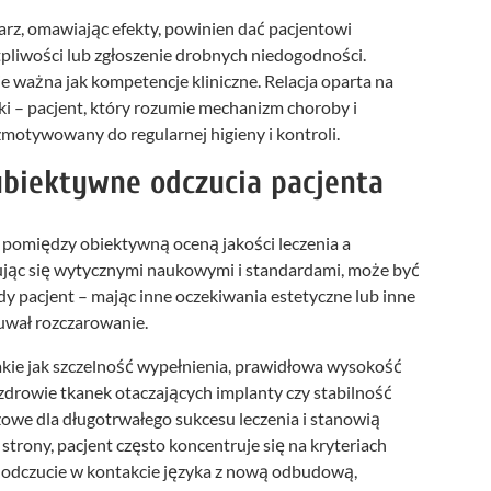
karz, omawiając efekty, powinien dać pacjentowi
pliwości lub zgłoszenie drobnych niedogodności.
 ważna jak kompetencje kliniczne. Relacja oparta na
ki – pacjent, który rozumie mechanizm choroby i
zmotywowany do regularnej higieny i kontroli.
subiektywne odczucia pacjenta
 pomiędzy obiektywną oceną jakości leczenia a
rując się wytycznymi naukowymi i standardami, może być
y pacjent – mając inne oczekiwania estetyczne lub inne
uwał rozczarowanie.
takie jak szczelność wypełnienia, prawidłowa wysokość
zdrowie tkanek otaczających implanty czy stabilność
owe dla długotrwałego sukcesu leczenia i stanowią
strony, pacjent często koncentruje się na kryteriach
a, odczucie w kontakcie języka z nową odbudową,