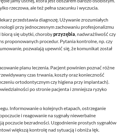
bie jamy ustnej, która jest obszarem bardzo osobistym.
lko rzeczowa, ale też pełna szacunku i wyczucia.
 lekarz przedstawia diagnozę. Używanie zrozumiałych
inologii przy jednoczesnym zachowaniu profesjonalizmu
 biorą się ubytki, choroby
przyzębia
, nadwrażliwość czy
s proponowanych procedur. Pytania kontrolne, np. czy
sumowanie, pozwalają upewnić się, że komunikat został
pracowanie planu leczenia. Pacjent powinien poznać różne
 przewidywany czas trwania, koszty oraz konieczność
eczeniu ortodontycznym czy higiena przy implantach).
iedzialności po stronie pacjenta i zmniejsza ryzyko
egu. Informowanie o kolejnych etapach, ostrzeganie
poczucie i reagowanie na sygnały niewerbalne
zają poczucie bezradności. Uzgodnienie prostych sygnałów
ntowi większą kontrolę nad sytuacją i obniża lęk.