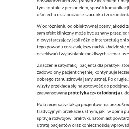
doświadczeniem związanym z leczeniem. Obejm
tym kontakt z personelem, sposób komunikacji,
uśmiechu oraz poczucie szacunku i zrozumienia
W odróżnieniu od obiektywnej oceny jakości z
sam efekt kliniczny może być uznany przez jedn
niewystarczający, jeśli różnie interpretują oni
tego powodu coraz większy nacisk kładzie się n
oczekiwań i wyjaśnianie możliwych scenariuszy
Znaczenie satysfakcji pacjenta dla praktyki st
zadowolony pacjent chętniej kontynuuje leczeni
dobrego stanu zdrowia jamy ustnej. Po drugi
wizyty przekłada się na gotowość do podejmow
zaawansowana
protetyka
czy
ortodoncja
u do
Po trzecie, satysfakcja pacjentów ma bezpośr
tradycyjnym przekazie ustnym, jak i w opinii 
sprzyja rozwojowi praktyki, natomiast powta
utratą pacjentów oraz koniecznością wprowadza