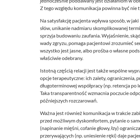
jednocześnie poddawany jest działaniom w obrę
Z tego względu komunikacja powinna być nie ty
Na satysfakcję pacjenta wpływa sposób, w jaki
słów, unikanie nadmiaru skomplikowanej term
sprzyja budowaniu zaufania. Wyjaśnienie, skąd
wady zgryzu, pomaga pacjentowi zrozumieć sen
wszystko jest jasne, albo prośba o własne pod
właściwie odebrany.
Istotną częścią relacji jest także wspólne wy
opcje terapeutyczne: ich zalety, ograniczenia,
długoterminowej współpracy (np. retencja po l
Taka transparentność wzmacnia poczucie odpow
późniejszych rozczarowań.
Ważna jest również komunikacja w trakcie zabi
przed możliwym dyskomfortem, pytanie o samo
(napinanie mięśni, cofanie głowy, łzy) ogranic
przerywających (np. uniesienie ręki) daje pacje