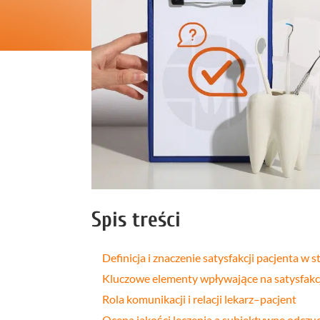
Profilakt
Higieniza
Fizjotera
Medycyn
estetyczn
Leczenie
bruksizm
Spis treści
Definicja i znaczenie satysfakcji pacjenta w 
Kluczowe elementy wpływające na satysfakc
Rola komunikacji i relacji lekarz–pacjent
Ocena jakości leczenia a subiektywne odczuc