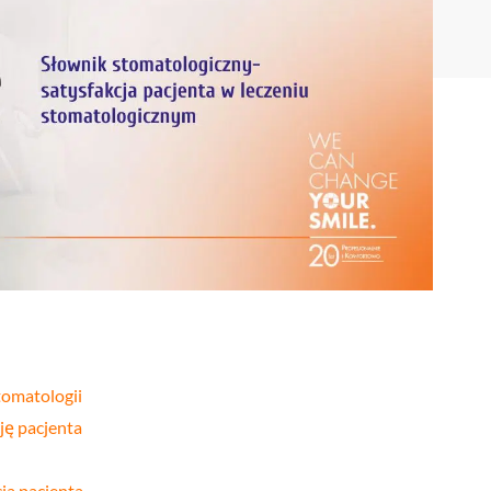
Stomatologia
yka
nakładkowa –
cyfrowa
Invisalign®
Leczenie
Stomatologia
cja
kanałowe
dziecięca
Stomatologia
pia
Laseroterapia
zachowawcza
a
Bonding
Periodontologia
a
zębów
u
stomatologii
ję pacjenta
ia pacjenta