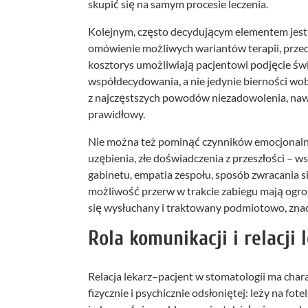
skupić się na samym procesie leczenia.
Kolejnym, często decydującym elementem jest 
omówienie możliwych wariantów terapii, przed
kosztorys umożliwiają pacjentowi podjęcie świ
współdecydowania, a nie jedynie bierności wob
z najczęstszych powodów niezadowolenia, nawe
prawidłowy.
Nie można też pominąć czynników emocjonalny
uzębienia, złe doświadczenia z przeszłości – 
gabinetu, empatia zespołu, sposób zwracania s
możliwość przerw w trakcie zabiegu mają ogrom
się wysłuchany i traktowany podmiotowo, znacz
Rola komunikacji i relacji
Relacja lekarz–pacjent w stomatologii ma chara
fizycznie i psychicznie odsłoniętej: leży na fo