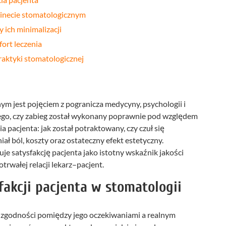
binecie stomatologicznym
 ich minimalizacji
ort leczenia
raktyki stomatologicznej
ym jest pojęciem z pogranicza medycyny, psychologii i
 tego, czy zabieg został wykonany poprawnie pod względem
 pacjenta: jak został potraktowany, czy czuł się
niał ból, koszty oraz ostateczny efekt estetyczny.
je satysfakcję pacjenta jako istotny wskaźnik jakości
trwałej relacji lekarz–pacjent.
sfakcji pacjenta w stomatologii
ń zgodności pomiędzy jego oczekiwaniami a realnym