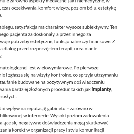
uje zarówno aspekty medyczne, jak i niemedyczne, w
 czas oczekiwania, komfort wizyty, poziom bólu, estetykę
.
abiegu, satysfakcja ma charakter wysoce subiektywny. Ten
ego pacjenta za doskonały, a przez innego za
 swoje potrzeby estetyczne, funkcjonalne czy finansowe. Z
a dialog przed rozpoczęciem terapii, urealnianie
.
omatologicznej jest wielowymiarowe. Po pierwsze,
e i zgłasza się na wizyty kontrolne, co sprzyja utrzymaniu
e, zaufanie budowane na pozytywnym doświadczeniu
ania bardziej złożonych procedur, takich jak
implanty
,
rosłych.
edni wpływ na reputację gabinetu – zarówno w
publikowanej w internecie. Wysoki poziom zadowolenia
rzające się negatywne doświadczenia mogą skutkować
nia korekt w organizacji pracy i stylu komunikacji