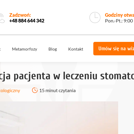
Zadzwoń:
Godziny otwa
+48 884 644 342
Pon.-Pt.: 9:00
Umów się na wi
k
Metamorfozy
Blog
Kontakt
e
Korony
Licówki
protetyczne
cja pacjenta w leczeniu stomat
Implantologia
Implantoprotety
ogiczne
Chirurgia
tologiczny
15 minut czytania
miech
Implanty
stomatologiczna,
zygomatyczne
szczękowa
ie
Protetyka
All on 4
yka
Stomatologia
Ortodoncja
estetyczna
Ortodoncja