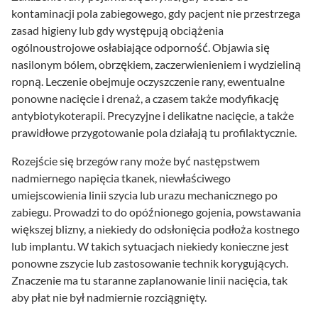
kontaminacji pola zabiegowego, gdy pacjent nie przestrzega
zasad higieny lub gdy występują obciążenia
ogólnoustrojowe osłabiające odporność. Objawia się
nasilonym bólem, obrzękiem, zaczerwienieniem i wydzieliną
ropną. Leczenie obejmuje oczyszczenie rany, ewentualne
ponowne nacięcie i drenaż, a czasem także modyfikację
antybiotykoterapii. Precyzyjne i delikatne nacięcie, a także
prawidłowe przygotowanie pola działają tu profilaktycznie.
Rozejście się brzegów rany może być następstwem
nadmiernego napięcia tkanek, niewłaściwego
umiejscowienia linii szycia lub urazu mechanicznego po
zabiegu. Prowadzi to do opóźnionego gojenia, powstawania
większej blizny, a niekiedy do odsłonięcia podłoża kostnego
lub implantu. W takich sytuacjach niekiedy konieczne jest
ponowne zszycie lub zastosowanie technik korygujących.
Znaczenie ma tu staranne zaplanowanie linii nacięcia, tak
aby płat nie był nadmiernie rozciągnięty.