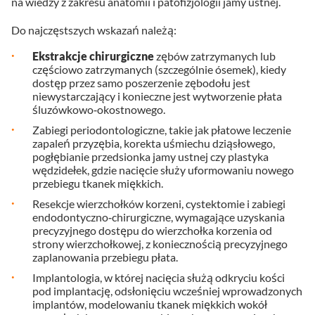
na wiedzy z zakresu anatomii i patofizjologii jamy ustnej.
Do najczęstszych wskazań należą:
Ekstrakcje chirurgiczne
zębów zatrzymanych lub
częściowo zatrzymanych (szczególnie ósemek), kiedy
dostęp przez samo poszerzenie zębodołu jest
niewystarczający i konieczne jest wytworzenie płata
śluzówkowo‑okostnowego.
Zabiegi periodontologiczne, takie jak płatowe leczenie
zapaleń przyzębia, korekta uśmiechu dziąsłowego,
pogłębianie przedsionka jamy ustnej czy plastyka
wędzidełek, gdzie nacięcie służy uformowaniu nowego
przebiegu tkanek miękkich.
Resekcje wierzchołków korzeni, cystektomie i zabiegi
endodontyczno‑chirurgiczne, wymagające uzyskania
precyzyjnego dostępu do wierzchołka korzenia od
strony wierzchołkowej, z koniecznością precyzyjnego
zaplanowania przebiegu płata.
Implantologia, w której nacięcia służą odkryciu kości
pod implantację, odsłonięciu wcześniej wprowadzonych
implantów, modelowaniu tkanek miękkich wokół