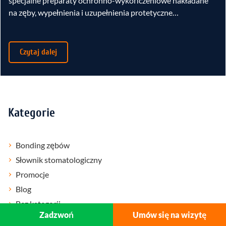
specjalne preparaty ochronno-wykończeniowe nakładane
na zęby, wypełnienia i uzupełnienia protetyczne…
Czytaj dalej
Kategorie
Bonding zębów
Słownik stomatologiczny
Promocje
Blog
Bez kategorii
Zadzwoń
Umów się na wizytę
Aktualności