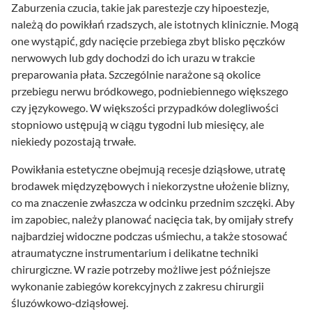
Zaburzenia czucia, takie jak parestezje czy hipoestezje,
należą do powikłań rzadszych, ale istotnych klinicznie. Mogą
one wystąpić, gdy nacięcie przebiega zbyt blisko pęczków
nerwowych lub gdy dochodzi do ich urazu w trakcie
preparowania płata. Szczególnie narażone są okolice
przebiegu nerwu bródkowego, podniebiennego większego
czy językowego. W większości przypadków dolegliwości
stopniowo ustępują w ciągu tygodni lub miesięcy, ale
niekiedy pozostają trwałe.
Powikłania estetyczne obejmują recesje dziąsłowe, utratę
brodawek międzyzębowych i niekorzystne ułożenie blizny,
co ma znaczenie zwłaszcza w odcinku przednim szczęki. Aby
im zapobiec, należy planować nacięcia tak, by omijały strefy
najbardziej widoczne podczas uśmiechu, a także stosować
atraumatyczne instrumentarium i delikatne techniki
chirurgiczne. W razie potrzeby możliwe jest późniejsze
wykonanie zabiegów korekcyjnych z zakresu chirurgii
śluzówkowo‑dziąsłowej.