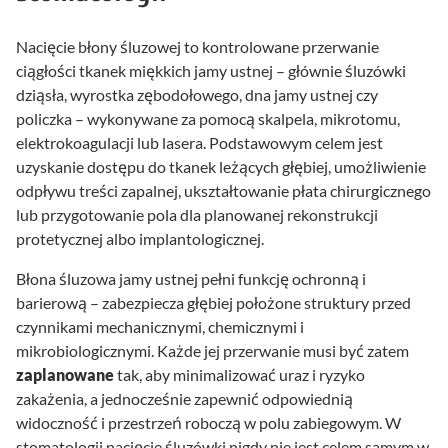
Nacięcie błony śluzowej to kontrolowane przerwanie
ciągłości tkanek miękkich jamy ustnej – głównie śluzówki
dziąsła, wyrostka zębodołowego, dna jamy ustnej czy
policzka – wykonywane za pomocą skalpela, mikrotomu,
elektrokoagulacji lub lasera. Podstawowym celem jest
uzyskanie dostępu do tkanek leżących głębiej, umożliwienie
odpływu treści zapalnej, ukształtowanie płata chirurgicznego
lub przygotowanie pola dla planowanej rekonstrukcji
protetycznej albo implantologicznej.
Błona śluzowa jamy ustnej pełni funkcję ochronną i
barierową – zabezpiecza głębiej położone struktury przed
czynnikami mechanicznymi, chemicznymi i
mikrobiologicznymi. Każde jej przerwanie musi być zatem
zaplanowane
tak, aby minimalizować uraz i ryzyko
zakażenia, a jednocześnie zapewnić odpowiednią
widoczność i przestrzeń roboczą w polu zabiegowym. W
stomatologii nacięcie śluzówki nigdy nie jest celem samym w