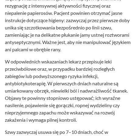
rezygnację z intensywnej aktywności fizycznej oraz
niepalenie papierosów. Pacjent powinien otrzymać jasne
instrukcje dotyczące higieny: zazwyczaj przez pierwsze doby
unika się szczotkowania bezpośrednio po linii szwu,
zamieniając je na delikatne płukanie jamy ustnej roztworami
antyseptycznymi. Ważne jest, aby nie manipulować językiem
ani palcami w obrębie rany.
W odpowiednich wskazaniach lekarz przepisuje leki
przeciwbólowe oraz, w przypadku bardziej rozległych
zabiegów lub podwyższonego ryzyka infekcji,
antybiotykoterapię. W pierwszych dniach naturalne są
umiarkowany obrzęk, niewielki ból i nadwrażliwość tkanek.
Objawy te powinny stopniowo ustępować; ich wyraźne
nasilenie, pojawienie się gorączki, ropnej wydzieliny czy
nieprzyjemnego zapachu może wskazywać na rozwój
zakażenia i wymaga pilnej kontroli.
Szwy zazwyczaj usuwa się po 7–10 dniach, choć w