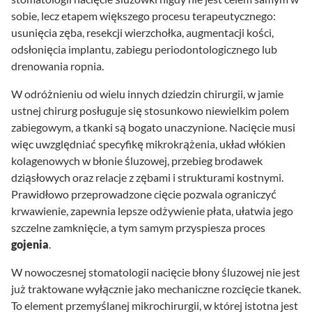
sobie, lecz etapem większego procesu terapeutycznego:
usunięcia zęba, resekcji wierzchołka, augmentacji kości,
odsłonięcia implantu, zabiegu periodontologicznego lub
drenowania ropnia.
W odróżnieniu od wielu innych dziedzin chirurgii, w jamie
ustnej chirurg posługuje się stosunkowo niewielkim polem
zabiegowym, a tkanki są bogato unaczynione. Nacięcie musi
więc uwzględniać specyfikę mikrokrążenia, układ włókien
kolagenowych w błonie śluzowej, przebieg brodawek
dziąsłowych oraz relacje z zębami i strukturami kostnymi.
Prawidłowo przeprowadzone cięcie pozwala ograniczyć
krwawienie, zapewnia lepsze odżywienie płata, ułatwia jego
szczelne zamknięcie, a tym samym przyspiesza proces
gojenia
.
W nowoczesnej stomatologii nacięcie błony śluzowej nie jest
już traktowane wyłącznie jako mechaniczne rozcięcie tkanek.
To element przemyślanej mikrochirurgii, w której istotna jest