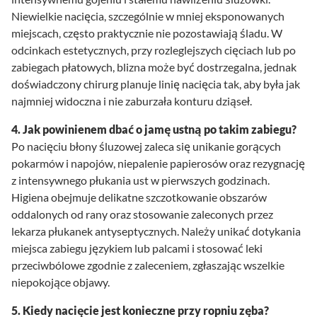
Niewielkie nacięcia, szczególnie w mniej eksponowanych
miejscach, często praktycznie nie pozostawiają śladu. W
odcinkach estetycznych, przy rozleglejszych cięciach lub po
zabiegach płatowych, blizna może być dostrzegalna, jednak
doświadczony chirurg planuje linię nacięcia tak, aby była jak
najmniej widoczna i nie zaburzała konturu dziąseł.
4. Jak powinienem dbać o jamę ustną po takim zabiegu?
Po nacięciu błony śluzowej zaleca się unikanie gorących
pokarmów i napojów, niepalenie papierosów oraz rezygnację
z intensywnego płukania ust w pierwszych godzinach.
Higiena obejmuje delikatne szczotkowanie obszarów
oddalonych od rany oraz stosowanie zaleconych przez
lekarza płukanek antyseptycznych. Należy unikać dotykania
miejsca zabiegu językiem lub palcami i stosować leki
przeciwbólowe zgodnie z zaleceniem, zgłaszając wszelkie
niepokojące objawy.
5. Kiedy nacięcie jest konieczne przy ropniu zęba?