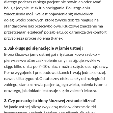
dlatego podczas zabiegu pacjent nie powinien odczuwać
bólu, a jedynie ucisk lub pociąganie. Po ustąpieniu
znieczulenia możliwe jest pojawienie się niewielkich
dolegliwości bólowych, które zwykle dobrze reagują na
standardowe leki przeciwbólowe. Kluczowe znaczenie ma
przestrzeganie zaleceń po zabiegu, co ogranicza dyskomfort i
przyspiesza proces gojenia tkanek.
2. Jak długo goi się nacięcie w jamie ustnej?
Błona śluzowa jamy ustnej goi się stosunkowo szybko –
pierwsze wyraźne zasklepienie rany następuje zwykle w
ciągu kilku dni, a po 7–10 dniach można często usunąć szwy.
Pełne wygojenie i przebudowa tkanek trwają jednak dłużej,
nawet kilka tygodni. Ostateczny efekt zależy od rozległości
zabiegu, stanu zdrowia pacjenta, jego wieku, palenia tytoniu
oraz tego, jak dokładnie stosuje się do zaleceń lekarza.
3. Czy po nacięciu błony śluzowej zostanie blizna?
W jamie ustnej blizny zwykle są mało widoczne dzięki
intensywnemu gojeniu i stałemu nawilżeniu śluzówki.