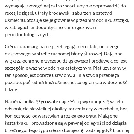
wymagają szczególnej ostrożności, aby nie doprowadzić do
recesji dziąseł, utraty brodawek i zaburzenia estetyki
uśmiechu. Stosuje się je głównie w przednim odcinku szczęki,
w zabiegach endodontyczno‑chirurgicznych i
periodontologicznych.
Cięcia paramarginalne przebiegają nieco dalej od brzegu
dziąsłowego, w strefie ruchomej błony śluzowej. Dają one
większą ochronę przyczepu dziąsłowego i brodawek, co jest
szczególnie ważne w odcinku estetycznym. Płat uzyskany w
ten sposób jest dobrze ukrwiony, a linia szycia przebiega
poza bezpośrednią linią uśmiechu, co ogranicza widoczność
blizny.
Nacięcia półksiężycowate najczęściej wykonuje się w celu
odsłonięcia niewielkiej okolicy korzenia czy wierzchołka, bez
konieczności odwarstwiania rozległego płata. Mają one
kształt łuku i prowadzone są w pewnej odległości od dziąsła
brzeżnego. Tego typu cięcia stosuje się rzadziej, gdyż trudniej