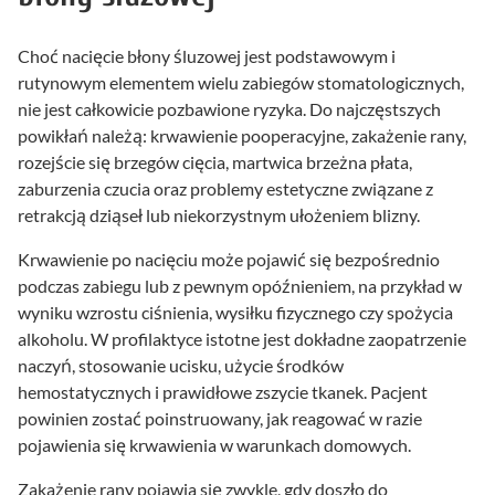
Choć nacięcie błony śluzowej jest podstawowym i
rutynowym elementem wielu zabiegów stomatologicznych,
nie jest całkowicie pozbawione ryzyka. Do najczęstszych
powikłań należą: krwawienie pooperacyjne, zakażenie rany,
rozejście się brzegów cięcia, martwica brzeżna płata,
zaburzenia czucia oraz problemy estetyczne związane z
retrakcją dziąseł lub niekorzystnym ułożeniem blizny.
Krwawienie po nacięciu może pojawić się bezpośrednio
podczas zabiegu lub z pewnym opóźnieniem, na przykład w
wyniku wzrostu ciśnienia, wysiłku fizycznego czy spożycia
alkoholu. W profilaktyce istotne jest dokładne zaopatrzenie
naczyń, stosowanie ucisku, użycie środków
hemostatycznych i prawidłowe zszycie tkanek. Pacjent
powinien zostać poinstruowany, jak reagować w razie
pojawienia się krwawienia w warunkach domowych.
Zakażenie rany pojawia się zwykle, gdy doszło do