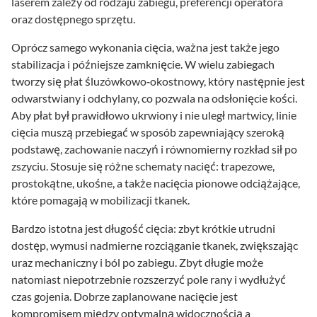
laserem zależy od rodzaju zabiegu, preferencji operatora
oraz dostępnego sprzętu.
Oprócz samego wykonania cięcia, ważna jest także jego
stabilizacja i późniejsze zamknięcie. W wielu zabiegach
tworzy się płat śluzówkowo‑okostnowy, który następnie jest
odwarstwiany i odchylany, co pozwala na odsłonięcie kości.
Aby płat był prawidłowo ukrwiony i nie uległ martwicy, linie
cięcia muszą przebiegać w sposób zapewniający szeroką
podstawę, zachowanie naczyń i równomierny rozkład sił po
zszyciu. Stosuje się różne schematy nacięć: trapezowe,
prostokątne, ukośne, a także nacięcia pionowe odciążające,
które pomagają w mobilizacji tkanek.
Bardzo istotna jest długość cięcia: zbyt krótkie utrudni
dostęp, wymusi nadmierne rozciąganie tkanek, zwiększając
uraz mechaniczny i ból po zabiegu. Zbyt długie może
natomiast niepotrzebnie rozszerzyć pole rany i wydłużyć
czas gojenia. Dobrze zaplanowane nacięcie jest
kompromisem między optymalną widocznością a