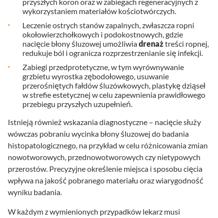
przyszłych koron oraz w zabiegach regeneracyjnych z
wykorzystaniem materiałów kościotwórczych.
Leczenie ostrych stanów zapalnych, zwłaszcza ropni
okołowierzchołkowych i podokostnowych, gdzie
nacięcie błony śluzowej umożliwia
drenaż
treści ropnej,
redukuje ból i ogranicza rozprzestrzenianie się infekcji.
Zabiegi przedprotetyczne, w tym wyrównywanie
grzbietu wyrostka zębodołowego, usuwanie
przerośniętych fałdów śluzówkowych, plastykę dziąseł
w strefie estetycznej w celu zapewnienia prawidłowego
przebiegu przyszłych uzupełnień.
Istnieją również wskazania diagnostyczne – nacięcie służy
wówczas pobraniu wycinka błony śluzowej do badania
histopatologicznego, na przykład w celu różnicowania zmian
nowotworowych, przednowotworowych czy nietypowych
przerostów. Precyzyjne określenie miejsca i sposobu cięcia
wpływa na jakość pobranego materiału oraz wiarygodność
wyniku badania.
W każdym z wymienionych przypadków lekarz musi