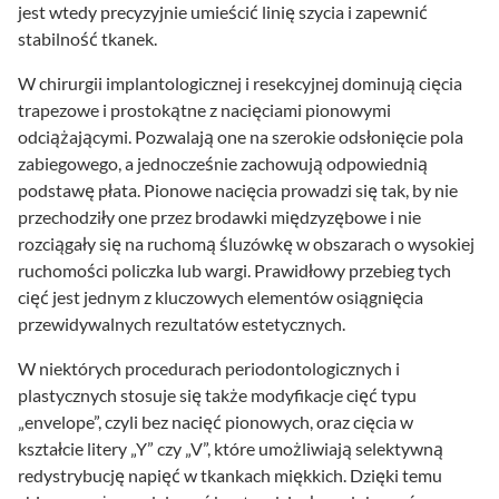
jest wtedy precyzyjnie umieścić linię szycia i zapewnić
stabilność tkanek.
W chirurgii implantologicznej i resekcyjnej dominują cięcia
trapezowe i prostokątne z nacięciami pionowymi
odciążającymi. Pozwalają one na szerokie odsłonięcie pola
zabiegowego, a jednocześnie zachowują odpowiednią
podstawę płata. Pionowe nacięcia prowadzi się tak, by nie
przechodziły one przez brodawki międzyzębowe i nie
rozciągały się na ruchomą śluzówkę w obszarach o wysokiej
ruchomości policzka lub wargi. Prawidłowy przebieg tych
cięć jest jednym z kluczowych elementów osiągnięcia
przewidywalnych rezultatów estetycznych.
W niektórych procedurach periodontologicznych i
plastycznych stosuje się także modyfikacje cięć typu
„envelope”, czyli bez nacięć pionowych, oraz cięcia w
kształcie litery „Y” czy „V”, które umożliwiają selektywną
redystrybucję napięć w tkankach miękkich. Dzięki temu