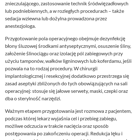
znieczulającego, zastosowanie technik śródwięzadłowych
lub podniebiennych, a w rozległych procedurach – także
sedacja wziewna lub dożylna prowadzona przez
anestezjologa.
Przygotowanie pola operacyjnego obejmuje dezynfekcję
błony śluzowej środkami antyseptycznymi, osuszenie śliny,
założenie ślinociągu oraz izolację pól zabiegowych przy
użyciu tamponów, wałków ligninowych lub koferdamu, jeśli
pozwala na to rodzaj procedury. W chirurgii
implantologicznej i resekcyjnej dodatkowo przestrzega się
zasad aseptyki zbliżonych do tych obowiązujących na sali
operacyjnej: stosuje się jałowe serwety, maski, czepki oraz
dba o sterylność narzędzi.
Ważnym etapem przygotowania jest rozmowa z pacjentem,
podczas której lekarz wyjaśnia cel i przebieg zabiegu,
możliwe odczucia w trakcie nacięcia oraz sposób
postępowania po zakończeniu operacji. Redukcja lęku i