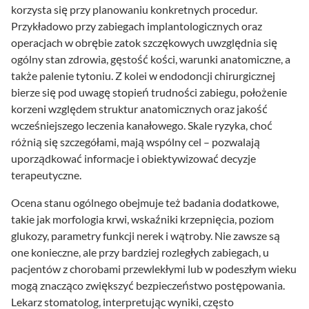
korzysta się przy planowaniu konkretnych procedur.
Przykładowo przy zabiegach implantologicznych oraz
operacjach w obrębie zatok szczękowych uwzględnia się
ogólny stan zdrowia, gęstość kości, warunki anatomiczne, a
także palenie tytoniu. Z kolei w endodoncji chirurgicznej
bierze się pod uwagę stopień trudności zabiegu, położenie
korzeni względem struktur anatomicznych oraz jakość
wcześniejszego leczenia kanałowego. Skale ryzyka, choć
różnią się szczegółami, mają wspólny cel – pozwalają
uporządkować informacje i obiektywizować decyzje
terapeutyczne.
Ocena stanu ogólnego obejmuje też badania dodatkowe,
takie jak morfologia krwi, wskaźniki krzepnięcia, poziom
glukozy, parametry funkcji nerek i wątroby. Nie zawsze są
one konieczne, ale przy bardziej rozległych zabiegach, u
pacjentów z chorobami przewlekłymi lub w podeszłym wieku
mogą znacząco zwiększyć bezpieczeństwo postępowania.
Lekarz stomatolog, interpretując wyniki, często