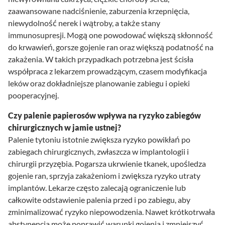
zaawansowane nadciśnienie, zaburzenia krzepnięcia,
niewydolność nerek i wątroby, a także stany
immunosupresji. Mogą one powodować większą skłonność
do krwawień, gorsze gojenie ran oraz większą podatność na
zakażenia. W takich przypadkach potrzebna jest ścisła
współpraca z lekarzem prowadzącym, czasem modyfikacja
leków oraz dokładniejsze planowanie zabiegu i opieki
pooperacyjnej.
Czy palenie papierosów wpływa na ryzyko zabiegów
chirurgicznych w jamie ustnej?
Palenie tytoniu istotnie zwiększa ryzyko powikłań po
zabiegach chirurgicznych, zwłaszcza w implantologii i
chirurgii przyzębia. Pogarsza ukrwienie tkanek, upośledza
gojenie ran, sprzyja zakażeniom i zwiększa ryzyko utraty
implantów. Lekarze często zalecają ograniczenie lub
całkowite odstawienie palenia przed i po zabiegu, aby
zminimalizować ryzyko niepowodzenia. Nawet krótkotrwała
abstynencja może poprawić warunki gojenia i zmniejszyć