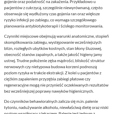
gojenie oraz podatność na zakażenia. Przykładowo u
pacjentów z cukrzycą, szczególnie niewyrównaną, często
obserwuje się wydłużony czas gojenia ran oraz większe
ryzyko infekcji po zabiegu, co wymaga szczegółowego
planowania antybiotykoterapii i ścisłego monitorowania.
Czynniki miejscowe obejmują warunki anatomiczne, stopień
skomplikowania zabiegu, występowanie wcześniejszych
blizn, rozległych ubytków kostnych, stan błony śluzowej,
obecność stanów zapalnych, a także jakość higieny jamy
ustnej. Trudne położenie zęba mądrości, bliskość struktur
nerwowych czy nietypowa budowa korzeni podnoszą
poziom ryzyka w trakcie ekstrakcji. Z kolei u pacjentów z
ciężkim zapaleniem przyzębia zabiegi płatowe czy
regeneracyjne mogą nie przynieść oczekiwanych rezultatów
bez wcześniejszej poprawy nawyków higienicznych.
Do czynników behawioralnych zalicza się m.in. palenie
tytoniu, nadużywanie alkoholu, niewłaściwą dietę oraz niski
poziom współpracy z lekarzem. Palenie jest jednym z