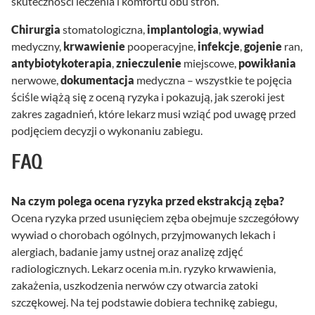
skuteczności leczenia i komfortu obu stron.
Chirurgia
stomatologiczna,
implantologia
,
wywiad
medyczny,
krwawienie
pooperacyjne,
infekcje
,
gojenie
ran,
antybiotykoterapia
,
znieczulenie
miejscowe,
powikłania
nerwowe,
dokumentacja
medyczna – wszystkie te pojęcia
ściśle wiążą się z oceną ryzyka i pokazują, jak szeroki jest
zakres zagadnień, które lekarz musi wziąć pod uwagę przed
podjęciem decyzji o wykonaniu zabiegu.
FAQ
Na czym polega ocena ryzyka przed ekstrakcją zęba?
Ocena ryzyka przed usunięciem zęba obejmuje szczegółowy
wywiad o chorobach ogólnych, przyjmowanych lekach i
alergiach, badanie jamy ustnej oraz analizę zdjęć
radiologicznych. Lekarz ocenia m.in. ryzyko krwawienia,
zakażenia, uszkodzenia nerwów czy otwarcia zatoki
szczękowej. Na tej podstawie dobiera technikę zabiegu,