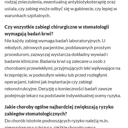
rodzaj znieczulenia, ewentualną antybiotykoterapię oraz
ustala, czy zabieg może odbyć się w gabinecie, czy lepiej w
warunkach szpitalnych.
Czy wszystkie zabiegi chirurgiczne w stomatologii
wymagają badań krwi?
Nie każdy zabieg wymaga badań laboratoryjnych. U
młodych, zdrowych pacjentów, poddawanych prostym
procedurom, zazwyczaj wystarcza dokładny wywiad i
badanie kliniczne. Badania krwi są zalecane u osób z
chorobami przewlekłymi, przyjmujących leki wpływające na
krzepnięcie, w podeszłym wieku lub przed rozległymi
operacjami, takimi jak implantacje czy zabiegi
rekonstrukcyjne. Decyzję o konieczności badań zawsze
podejmuje lekarz na podstawie indywidualnej oceny ryzyka.
Jakie choroby ogólne najbardziej zwiększają ryzyko
zabiegów stomatologicznych?
Do chorób istotnie podnoszących ryzyko należą m.in.
niewyrównana cukrzyca, ciężkie choroby serca,