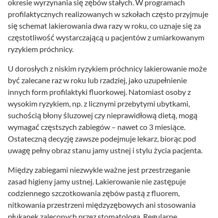
okresie wyrzynania się zębów stałych. W programach
profilaktycznych realizowanych w szkołach często przyjmuje
się schemat lakierowania dwa razy w roku, co uznaje się za
częstotliwość wystarczającą u pacjentów z umiarkowanym
ryzykiem próchnicy.
U dorosłych z niskim ryzykiem próchnicy lakierowanie może
być zalecane raz w roku lub rzadziej, jako uzupełnienie
innych form profilaktyki fluorkowej. Natomiast osoby z
wysokim ryzykiem, np. z licznymi przebytymi ubytkami,
suchością błony śluzowej czy nieprawidłową dietą, mogą
wymagać częstszych zabiegów – nawet co 3 miesiące.
Ostateczną decyzję zawsze podejmuje lekarz, biorąc pod
uwagę pełny obraz stanu jamy ustnej i stylu życia pacjenta.
Między zabiegami niezwykle ważne jest przestrzeganie
zasad higieny jamy ustnej. Lakierowanie nie zastępuje
codziennego szczotkowania zębów pastą z fluorem,
nitkowania przestrzeni międzyzębowych ani stosowania
płukanek zaleconych przez stomatologa. Regularne