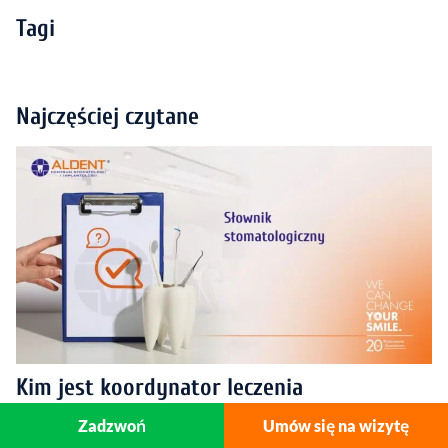
Tagi
Najczęściej czytane
Kim jest koordynator leczenia
estetycznego?
Zadzwoń
Umów się na wizytę