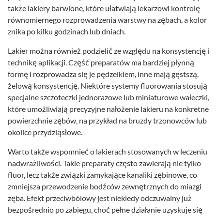
także lakiery barwione, które ułatwiają lekarzowi kontrolę
równomiernego rozprowadzenia warstwy na zębach, a kolor
znika po kilku godzinach lub dniach.
Lakier można również podzielić ze względu na konsystencję i
technikę aplikacji. Część preparatów ma bardziej płynną
formę i rozprowadza się je pędzelkiem, inne mają gęstszą,
żelową konsystencję. Niektóre systemy fluorowania stosują
specjalne szczoteczki jednorazowe lub miniaturowe wałeczki,
które umożliwiają precyzyjne nałożenie lakieru na konkretne
powierzchnie zębów, na przykład na bruzdy trzonowców lub
okolice przydziąsłowe.
Warto także wspomnieć o lakierach stosowanych w leczeniu
nadwrażliwości. Takie preparaty często zawierają nie tylko
fluor, lecz także związki zamykające kanaliki zębinowe, co
zmniejsza przewodzenie bodźców zewnętrznych do miazgi
zęba. Efekt przeciwbólowy jest niekiedy odczuwalny już
bezpośrednio po zabiegu, choć pełne działanie uzyskuje się