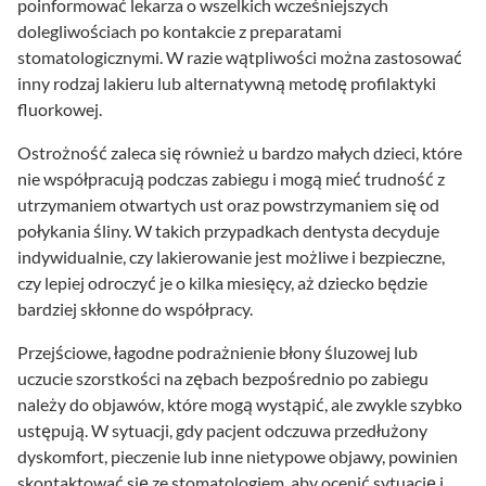
poinformować lekarza o wszelkich wcześniejszych
dolegliwościach po kontakcie z preparatami
stomatologicznymi. W razie wątpliwości można zastosować
inny rodzaj lakieru lub alternatywną metodę profilaktyki
fluorkowej.
Ostrożność zaleca się również u bardzo małych dzieci, które
nie współpracują podczas zabiegu i mogą mieć trudność z
utrzymaniem otwartych ust oraz powstrzymaniem się od
połykania śliny. W takich przypadkach dentysta decyduje
indywidualnie, czy lakierowanie jest możliwe i bezpieczne,
czy lepiej odroczyć je o kilka miesięcy, aż dziecko będzie
bardziej skłonne do współpracy.
Przejściowe, łagodne podrażnienie błony śluzowej lub
uczucie szorstkości na zębach bezpośrednio po zabiegu
należy do objawów, które mogą wystąpić, ale zwykle szybko
ustępują. W sytuacji, gdy pacjent odczuwa przedłużony
dyskomfort, pieczenie lub inne nietypowe objawy, powinien
skontaktować się ze stomatologiem, aby ocenić sytuację i