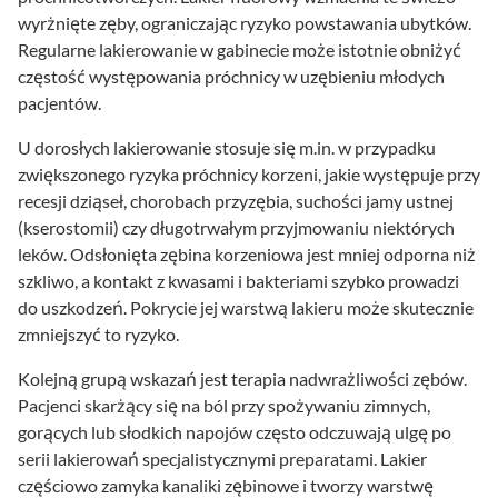
wyrżnięte zęby, ograniczając ryzyko powstawania ubytków.
Regularne lakierowanie w gabinecie może istotnie obniżyć
częstość występowania próchnicy w uzębieniu młodych
pacjentów.
U dorosłych lakierowanie stosuje się m.in. w przypadku
zwiększonego ryzyka próchnicy korzeni, jakie występuje przy
recesji dziąseł, chorobach przyzębia, suchości jamy ustnej
(kserostomii) czy długotrwałym przyjmowaniu niektórych
leków. Odsłonięta zębina korzeniowa jest mniej odporna niż
szkliwo, a kontakt z kwasami i bakteriami szybko prowadzi
do uszkodzeń. Pokrycie jej warstwą lakieru może skutecznie
zmniejszyć to ryzyko.
Kolejną grupą wskazań jest terapia nadwrażliwości zębów.
Pacjenci skarżący się na ból przy spożywaniu zimnych,
gorących lub słodkich napojów często odczuwają ulgę po
serii lakierowań specjalistycznymi preparatami. Lakier
częściowo zamyka kanaliki zębinowe i tworzy warstwę