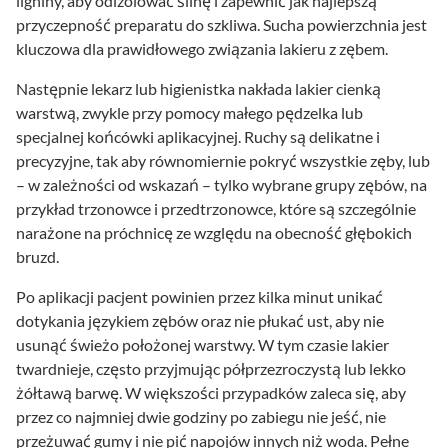
ligniny, aby odizolować ślinę i zapewnić jak najlepszą
przyczepność preparatu do szkliwa. Sucha powierzchnia jest
kluczowa dla prawidłowego związania lakieru z zębem.
Następnie lekarz lub higienistka nakłada lakier cienką
warstwą, zwykle przy pomocy małego pędzelka lub
specjalnej końcówki aplikacyjnej. Ruchy są delikatne i
precyzyjne, tak aby równomiernie pokryć wszystkie zęby, lub
– w zależności od wskazań – tylko wybrane grupy zębów, na
przykład trzonowce i przedtrzonowce, które są szczególnie
narażone na próchnicę ze względu na obecność głębokich
bruzd.
Po aplikacji pacjent powinien przez kilka minut unikać
dotykania językiem zębów oraz nie płukać ust, aby nie
usunąć świeżo położonej warstwy. W tym czasie lakier
twardnieje, często przyjmując półprzezroczystą lub lekko
żółtawą barwę. W większości przypadków zaleca się, aby
przez co najmniej dwie godziny po zabiegu nie jeść, nie
przeżuwać gumy i nie pić napojów innych niż woda. Pełne