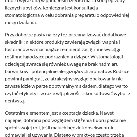
fluoru wyrażoną w ppm. Jeśli dziecko ma za sobą epizody
licznych ubytków, konieczna jest konsultacja
stomatologiczna w celu dobrania preparatu o odpowiedniej
mocy działania.
Przy doborze pasty należy też przeanalizować dodatkowe
składniki: niektóre produkty zawierają związki wapnia i
fosforanów wzmacniające remineralizację, inne wyciągi
roślinne łagodzące podrażnienia dziąseł. W stomatologii
dziecięcej zwraca się również uwagę na brak nadmiaru
barwników i potencjalnie alergizujących aromatów. Rodzice
powinni pamiętać, że atrakcyjny wygląd opakowania nie
zawsze idzie w parze z optymalnym składem, dlatego warto
czytać etykiety i, w razie wątpliwości, skonsultować wybór z
dentystą.
Ostatnim elementem jest akceptacja dziecka. Nawet
najlepiej dobrana pod względem stężenia fluoru pasta nie
spełni swojej roli, jeśli maluch będzie konsekwentnie
odmawiał jej używania. Dlatego w praktyce często trzeba