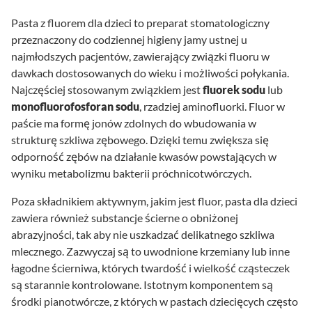
Pasta z fluorem dla dzieci to preparat stomatologiczny
przeznaczony do codziennej higieny jamy ustnej u
najmłodszych pacjentów, zawierający związki fluoru w
dawkach dostosowanych do wieku i możliwości połykania.
Najczęściej stosowanym związkiem jest
fluorek sodu
lub
monofluorofosforan sodu
, rzadziej aminofluorki. Fluor w
paście ma formę jonów zdolnych do wbudowania w
strukturę szkliwa zębowego. Dzięki temu zwiększa się
odporność zębów na działanie kwasów powstających w
wyniku metabolizmu bakterii próchnicotwórczych.
Poza składnikiem aktywnym, jakim jest fluor, pasta dla dzieci
zawiera również substancje ścierne o obniżonej
abrazyjności, tak aby nie uszkadzać delikatnego szkliwa
mlecznego. Zazwyczaj są to uwodnione krzemiany lub inne
łagodne ścierniwa, których twardość i wielkość cząsteczek
są starannie kontrolowane. Istotnym komponentem są
środki pianotwórcze, z których w pastach dziecięcych często