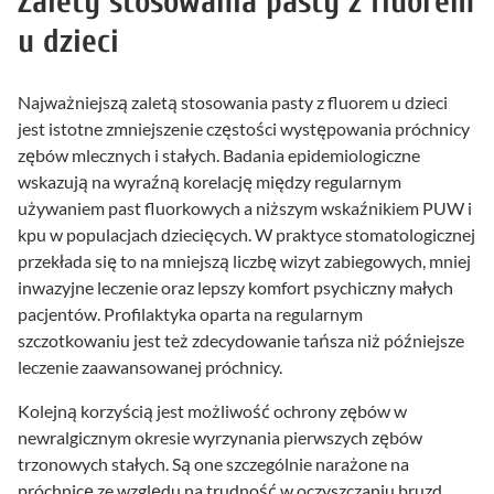
Zalety stosowania pasty z fluorem
u dzieci
Najważniejszą zaletą stosowania pasty z fluorem u dzieci
jest istotne zmniejszenie częstości występowania próchnicy
zębów mlecznych i stałych. Badania epidemiologiczne
wskazują na wyraźną korelację między regularnym
używaniem past fluorkowych a niższym wskaźnikiem PUW i
kpu w populacjach dziecięcych. W praktyce stomatologicznej
przekłada się to na mniejszą liczbę wizyt zabiegowych, mniej
inwazyjne leczenie oraz lepszy komfort psychiczny małych
pacjentów. Profilaktyka oparta na regularnym
szczotkowaniu jest też zdecydowanie tańsza niż późniejsze
leczenie zaawansowanej próchnicy.
Kolejną korzyścią jest możliwość ochrony zębów w
newralgicznym okresie wyrzynania pierwszych zębów
trzonowych stałych. Są one szczególnie narażone na
próchnicę ze względu na trudność w oczyszczaniu bruzd