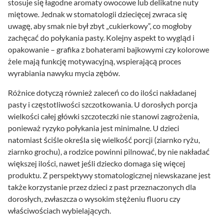
stosuje się łagodne aromaty owocowe lub delikatne nuty
miętowe. Jednak w stomatologii dziecięcej zwraca się
uwagę, aby smak nie był zbyt „cukierkowy”, co mogłoby
zachęcać do połykania pasty. Kolejny aspekt to wygląd i
opakowanie – grafika z bohaterami bajkowymi czy kolorowe
żele mają funkcję motywacyjną, wspierającą proces
wyrabiania nawyku mycia zębów.
Różnice dotyczą również zaleceń co do ilości nakładanej
pasty i częstotliwości szczotkowania. U dorosłych porcja
wielkości całej główki szczoteczki nie stanowi zagrożenia,
ponieważ ryzyko połykania jest minimalne. U dzieci
natomiast ściśle określa się wielkość porcji (ziarnko ryżu,
ziarnko grochu), a rodzice powinni pilnować, by nie nakładać
większej ilości, nawet jeśli dziecko domaga się więcej
produktu. Z perspektywy stomatologicznej niewskazane jest
także korzystanie przez dzieci z past przeznaczonych dla
dorosłych, zwłaszcza o wysokim stężeniu fluoru czy
właściwościach wybielających.