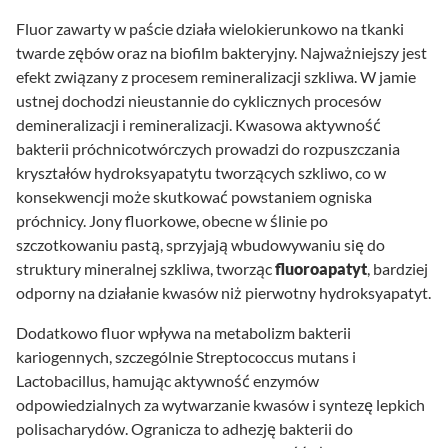
Fluor zawarty w paście działa wielokierunkowo na tkanki
twarde zębów oraz na biofilm bakteryjny. Najważniejszy jest
efekt związany z procesem remineralizacji szkliwa. W jamie
ustnej dochodzi nieustannie do cyklicznych procesów
demineralizacji i remineralizacji. Kwasowa aktywność
bakterii próchnicotwórczych prowadzi do rozpuszczania
kryształów hydroksyapatytu tworzących szkliwo, co w
konsekwencji może skutkować powstaniem ogniska
próchnicy. Jony fluorkowe, obecne w ślinie po
szczotkowaniu pastą, sprzyjają wbudowywaniu się do
struktury mineralnej szkliwa, tworząc
fluoroapatyt
, bardziej
odporny na działanie kwasów niż pierwotny hydroksyapatyt.
Dodatkowo fluor wpływa na metabolizm bakterii
kariogennych, szczególnie Streptococcus mutans i
Lactobacillus, hamując aktywność enzymów
odpowiedzialnych za wytwarzanie kwasów i syntezę lepkich
polisacharydów. Ogranicza to adhezję bakterii do