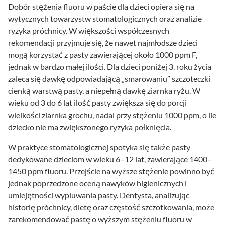
Dobór stężenia fluoru w paście dla dzieci opiera się na
wytycznych towarzystw stomatologicznych oraz analizie
ryzyka próchnicy. W większości współczesnych
rekomendacji przyjmuje się, że nawet najmłodsze dzieci
mogą korzystać z pasty zawierającej około 1000 ppm F,
jednak w bardzo małej ilości. Dla dzieci poniżej 3. roku życia
zaleca się dawkę odpowiadającą „smarowaniu” szczoteczki
cienką warstwą pasty, a niepełną dawkę ziarnka ryżu. W
wieku od 3 do 6 lat ilość pasty zwiększa się do porcji
wielkości ziarnka grochu, nadal przy stężeniu 1000 ppm, o ile
dziecko nie ma zwiększonego ryzyka połknięcia.
W praktyce stomatologicznej spotyka się także pasty
dedykowane dzieciom w wieku 6–12 lat, zawierające 1400–
1450 ppm fluoru. Przejście na wyższe stężenie powinno być
jednak poprzedzone oceną nawyków higienicznych i
umiejętności wypluwania pasty. Dentysta, analizując
historię próchnicy, dietę oraz częstość szczotkowania, może
zarekomendować pastę o wyższym stężeniu fluoru w