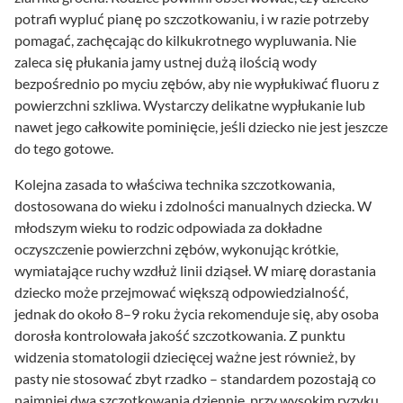
potrafi wypluć pianę po szczotkowaniu, i w razie potrzeby
pomagać, zachęcając do kilkukrotnego wypluwania. Nie
zaleca się płukania jamy ustnej dużą ilością wody
bezpośrednio po myciu zębów, aby nie wypłukiwać fluoru z
powierzchni szkliwa. Wystarczy delikatne wypłukanie lub
nawet jego całkowite pominięcie, jeśli dziecko nie jest jeszcze
do tego gotowe.
Kolejna zasada to właściwa technika szczotkowania,
dostosowana do wieku i zdolności manualnych dziecka. W
młodszym wieku to rodzic odpowiada za dokładne
oczyszczenie powierzchni zębów, wykonując krótkie,
wymiatające ruchy wzdłuż linii dziąseł. W miarę dorastania
dziecko może przejmować większą odpowiedzialność,
jednak do około 8–9 roku życia rekomenduje się, aby osoba
dorosła kontrolowała jakość szczotkowania. Z punktu
widzenia stomatologii dziecięcej ważne jest również, by
pasty nie stosować zbyt rzadko – standardem pozostają co
najmniej dwa szczotkowania dziennie, przy wysokim ryzyku