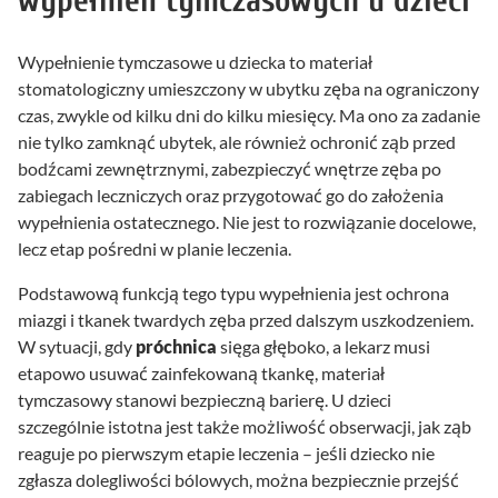
wypełnień tymczasowych u dzieci
Wypełnienie tymczasowe u dziecka to materiał
stomatologiczny umieszczony w ubytku zęba na ograniczony
czas, zwykle od kilku dni do kilku miesięcy. Ma ono za zadanie
nie tylko zamknąć ubytek, ale również ochronić ząb przed
bodźcami zewnętrznymi, zabezpieczyć wnętrze zęba po
zabiegach leczniczych oraz przygotować go do założenia
wypełnienia ostatecznego. Nie jest to rozwiązanie docelowe,
lecz etap pośredni w planie leczenia.
Podstawową funkcją tego typu wypełnienia jest ochrona
miazgi i tkanek twardych zęba przed dalszym uszkodzeniem.
W sytuacji, gdy
próchnica
sięga głęboko, a lekarz musi
etapowo usuwać zainfekowaną tkankę, materiał
tymczasowy stanowi bezpieczną barierę. U dzieci
szczególnie istotna jest także możliwość obserwacji, jak ząb
reaguje po pierwszym etapie leczenia – jeśli dziecko nie
zgłasza dolegliwości bólowych, można bezpiecznie przejść