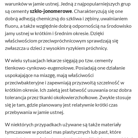
warunków w jamie ustnej. Jedną z najpopularniejszych grup
są cementy
szkło-jonomerowe
. Charakteryzują się one
dobrą adhezją chemiczną do szkliwa i zębiny, uwalnianiem
fluoru, a także względnie dobrą odpornością na środowisko
jamy ustnej w krótkim i średnim okresie. Dzięki
właściwościom przeciwpróchnicowym sprawdzają się
zwłaszcza u dzieci z wysokim ryzykiem próchnicy.
W wielu sytuacjach lekarze sięgają po tzw. cementy
tlenkowo-cynkowo-eugenolowe. Posiadają one działanie
uspokajające na miazgę, mają właściwości
przeciwbakteryjne i zapewniają przyzwoitą szczelność w
krótkim okresie. Ich zaletą jest łatwość usuwania oraz dobra
tolerancja przez tkanki okołowierzchołkowe. Zwykle stosuje
się je tam, gdzie planowany jest relatywnie krótki czas
przebywania w jamie ustnej.
W niektórych przypadkach używane są także materiały
tymczasowe w postaci mas plastycznych lub past, które