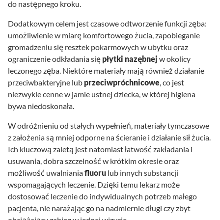
do następnego kroku.
Dodatkowym celem jest czasowe odtworzenie funkcji zęba:
umożliwienie w miarę komfortowego żucia, zapobieganie
gromadzeniu się resztek pokarmowych w ubytku oraz
ograniczenie odkładania się
płytki nazębnej
w okolicy
leczonego zęba. Niektóre materiały mają również działanie
przeciwbakteryjne lub
przeciwpróchnicowe
, co jest
niezwykle cenne w jamie ustnej dziecka, w której higiena
bywa niedoskonała.
W odróżnieniu od stałych wypełnień, materiały tymczasowe
z założenia są mniej odporne na ścieranie i działanie sił żucia.
Ich kluczową zaletą jest natomiast łatwość zakładania i
usuwania, dobra szczelność w krótkim okresie oraz
możliwość uwalniania
fluoru
lub innych substancji
wspomagających leczenie. Dzięki temu lekarz może
dostosować leczenie do indywidualnych potrzeb małego
pacjenta, nie narażając go na nadmiernie długi czy zbyt
obciążający zabieg w jednej wizycie.