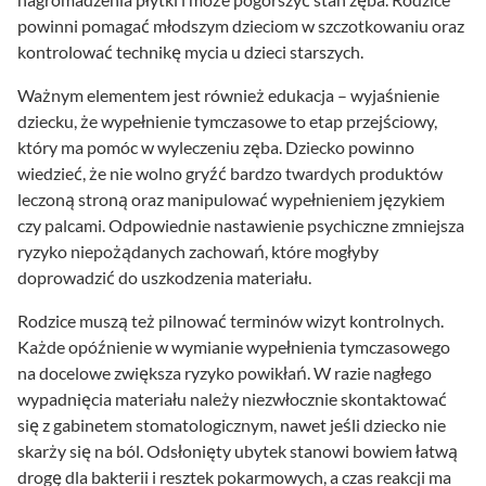
powinni pomagać młodszym dzieciom w szczotkowaniu oraz
kontrolować technikę mycia u dzieci starszych.
Ważnym elementem jest również edukacja – wyjaśnienie
dziecku, że wypełnienie tymczasowe to etap przejściowy,
który ma pomóc w wyleczeniu zęba. Dziecko powinno
wiedzieć, że nie wolno gryźć bardzo twardych produktów
leczoną stroną oraz manipulować wypełnieniem językiem
czy palcami. Odpowiednie nastawienie psychiczne zmniejsza
ryzyko niepożądanych zachowań, które mogłyby
doprowadzić do uszkodzenia materiału.
Rodzice muszą też pilnować terminów wizyt kontrolnych.
Każde opóźnienie w wymianie wypełnienia tymczasowego
na docelowe zwiększa ryzyko powikłań. W razie nagłego
wypadnięcia materiału należy niezwłocznie skontaktować
się z gabinetem stomatologicznym, nawet jeśli dziecko nie
skarży się na ból. Odsłonięty ubytek stanowi bowiem łatwą
drogę dla bakterii i resztek pokarmowych, a czas reakcji ma