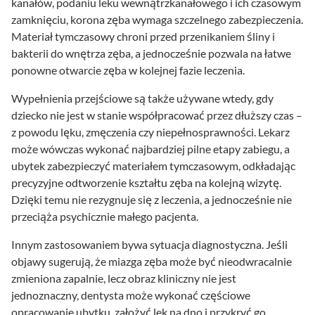
kanałów, podaniu leku wewnątrzkanałowego i ich czasowym
zamknięciu, korona zęba wymaga szczelnego zabezpieczenia.
Materiał tymczasowy chroni przed przenikaniem śliny i
bakterii do wnętrza zęba, a jednocześnie pozwala na łatwe
ponowne otwarcie zęba w kolejnej fazie leczenia.
Wypełnienia przejściowe są także używane wtedy, gdy
dziecko nie jest w stanie współpracować przez dłuższy czas –
z powodu lęku, zmęczenia czy niepełnosprawności. Lekarz
może wówczas wykonać najbardziej pilne etapy zabiegu, a
ubytek zabezpieczyć materiałem tymczasowym, odkładając
precyzyjne odtworzenie kształtu zęba na kolejną wizytę.
Dzięki temu nie rezygnuje się z leczenia, a jednocześnie nie
przeciąża psychicznie małego pacjenta.
Innym zastosowaniem bywa sytuacja diagnostyczna. Jeśli
objawy sugerują, że miazga zęba może być nieodwracalnie
zmieniona zapalnie, lecz obraz kliniczny nie jest
jednoznaczny, dentysta może wykonać częściowe
opracowanie ubytku, założyć lek na dno i przykryć go