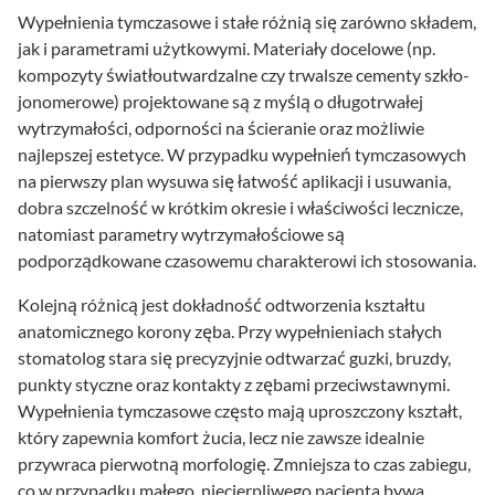
Wypełnienia tymczasowe i stałe różnią się zarówno składem,
jak i parametrami użytkowymi. Materiały docelowe (np.
kompozyty światłoutwardzalne czy trwalsze cementy szkło-
jonomerowe) projektowane są z myślą o długotrwałej
wytrzymałości, odporności na ścieranie oraz możliwie
najlepszej estetyce. W przypadku wypełnień tymczasowych
na pierwszy plan wysuwa się łatwość aplikacji i usuwania,
dobra szczelność w krótkim okresie i właściwości lecznicze,
natomiast parametry wytrzymałościowe są
podporządkowane czasowemu charakterowi ich stosowania.
Kolejną różnicą jest dokładność odtworzenia kształtu
anatomicznego korony zęba. Przy wypełnieniach stałych
stomatolog stara się precyzyjnie odtwarzać guzki, bruzdy,
punkty styczne oraz kontakty z zębami przeciwstawnymi.
Wypełnienia tymczasowe często mają uproszczony kształt,
który zapewnia komfort żucia, lecz nie zawsze idealnie
przywraca pierwotną morfologię. Zmniejsza to czas zabiegu,
co w przypadku małego, niecierpliwego pacjenta bywa