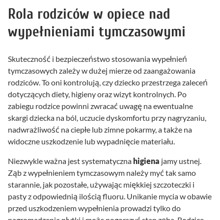
Rola rodziców w opiece nad
wypełnieniami tymczasowymi
Skuteczność i bezpieczeństwo stosowania wypełnień
tymczasowych zależy w dużej mierze od zaangażowania
rodziców. To oni kontrolują, czy dziecko przestrzega zaleceń
dotyczących diety, higieny oraz wizyt kontrolnych. Po
zabiegu rodzice powinni zwracać uwagę na ewentualne
skargi dziecka na ból, uczucie dyskomfortu przy nagryzaniu,
nadwrażliwość na ciepłe lub zimne pokarmy, a także na
widoczne uszkodzenie lub wypadnięcie materiału.
Niezwykle ważna jest systematyczna
higiena
jamy ustnej.
Ząb z wypełnieniem tymczasowym należy myć tak samo
starannie, jak pozostałe, używając miękkiej szczoteczki i
pasty z odpowiednią ilością fluoru. Unikanie mycia w obawie
przed uszkodzeniem wypełnienia prowadzi tylko do
nagromadzenia płytki i może pogorszyć stan zęba. Rodzice