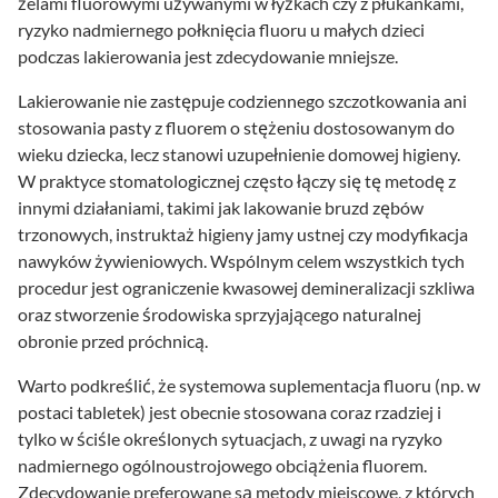
żelami fluorowymi używanymi w łyżkach czy z płukankami,
ryzyko nadmiernego połknięcia fluoru u małych dzieci
podczas lakierowania jest zdecydowanie mniejsze.
Lakierowanie nie zastępuje codziennego szczotkowania ani
stosowania pasty z fluorem o stężeniu dostosowanym do
wieku dziecka, lecz stanowi uzupełnienie domowej higieny.
W praktyce stomatologicznej często łączy się tę metodę z
innymi działaniami, takimi jak lakowanie bruzd zębów
trzonowych, instruktaż higieny jamy ustnej czy modyfikacja
nawyków żywieniowych. Wspólnym celem wszystkich tych
procedur jest ograniczenie kwasowej demineralizacji szkliwa
oraz stworzenie środowiska sprzyjającego naturalnej
obronie przed próchnicą.
Warto podkreślić, że systemowa suplementacja fluoru (np. w
postaci tabletek) jest obecnie stosowana coraz rzadziej i
tylko w ściśle określonych sytuacjach, z uwagi na ryzyko
nadmiernego ogólnoustrojowego obciążenia fluorem.
Zdecydowanie preferowane są metody miejscowe, z których