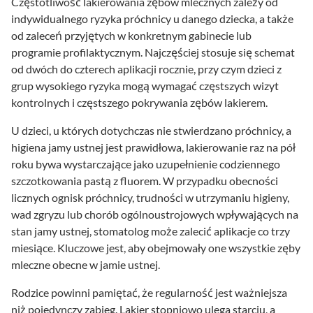
Częstotliwość lakierowania zębów mlecznych zależy od
indywidualnego ryzyka próchnicy u danego dziecka, a także
od zaleceń przyjętych w konkretnym gabinecie lub
programie profilaktycznym. Najczęściej stosuje się schemat
od dwóch do czterech aplikacji rocznie, przy czym dzieci z
grup wysokiego ryzyka mogą wymagać częstszych wizyt
kontrolnych i częstszego pokrywania zębów lakierem.
U dzieci, u których dotychczas nie stwierdzano próchnicy, a
higiena jamy ustnej jest prawidłowa, lakierowanie raz na pół
roku bywa wystarczające jako uzupełnienie codziennego
szczotkowania pastą z fluorem. W przypadku obecności
licznych ognisk próchnicy, trudności w utrzymaniu higieny,
wad zgryzu lub chorób ogólnoustrojowych wpływających na
stan jamy ustnej, stomatolog może zalecić aplikacje co trzy
miesiące. Kluczowe jest, aby obejmowały one wszystkie zęby
mleczne obecne w jamie ustnej.
Rodzice powinni pamiętać, że regularność jest ważniejsza
niż pojedynczy zabieg. Lakier stopniowo ulega starciu, a