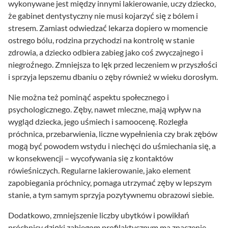
wykonywane jest między innymi lakierowanie, uczy dziecko,
że gabinet dentystyczny nie musi kojarzyć się z bólem i
stresem. Zamiast odwiedzać lekarza dopiero w momencie
ostrego bólu, rodzina przychodzi na kontrolę w stanie
zdrowia, a dziecko odbiera zabieg jako coś zwyczajnego i
niegroźnego. Zmniejsza to lęk przed leczeniem w przyszłości
i sprzyja lepszemu dbaniu o zęby również w wieku dorosłym.
Nie można też pominąć aspektu społecznego i
psychologicznego. Zęby, nawet mleczne, mają wpływ na
wygląd dziecka, jego uśmiech i samoocenę. Rozległa
próchnica, przebarwienia, liczne wypełnienia czy brak zębów
mogą być powodem wstydu i niechęci do uśmiechania się, a
w konsekwencji – wycofywania się z kontaktów
rówieśniczych. Regularne lakierowanie, jako element
zapobiegania próchnicy, pomaga utrzymać zęby w lepszym
stanie, a tym samym sprzyja pozytywnemu obrazowi siebie.
Dodatkowo, zmniejszenie liczby ubytków i powikłań
próchnicy dzięki zabiegom profilaktycznym ma znaczenie