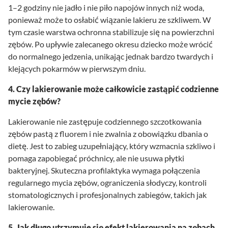
1–2 godziny nie jadło i nie piło napojów innych niż woda,
ponieważ może to osłabić wiązanie lakieru ze szkliwem. W
tym czasie warstwa ochronna stabilizuje się na powierzchni
zębów. Po upływie zalecanego okresu dziecko może wrócić
do normalnego jedzenia, unikając jednak bardzo twardych i
klejących pokarmów w pierwszym dniu.
4. Czy lakierowanie może całkowicie zastąpić codzienne
mycie zębów?
Lakierowanie nie zastępuje codziennego szczotkowania
zębów pastą z fluorem i nie zwalnia z obowiązku dbania o
dietę. Jest to zabieg uzupełniający, który wzmacnia szkliwo i
pomaga zapobiegać próchnicy, ale nie usuwa płytki
bakteryjnej. Skuteczna profilaktyka wymaga połączenia
regularnego mycia zębów, ograniczenia słodyczy, kontroli
stomatologicznych i profesjonalnych zabiegów, takich jak
lakierowanie.
5. Jak długo utrzymuje się efekt lakierowania na zębach