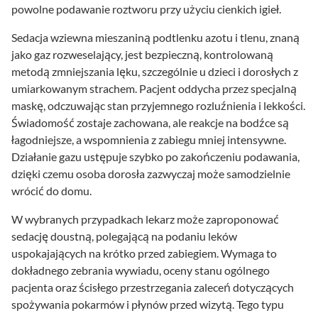
powolne podawanie roztworu przy użyciu cienkich igieł.
Sedacja wziewna mieszaniną podtlenku azotu i tlenu, znaną
jako gaz rozweselający, jest bezpieczną, kontrolowaną
metodą zmniejszania lęku, szczególnie u dzieci i dorosłych z
umiarkowanym strachem. Pacjent oddycha przez specjalną
maskę, odczuwając stan przyjemnego rozluźnienia i lekkości.
Świadomość zostaje zachowana, ale reakcje na bodźce są
łagodniejsze, a wspomnienia z zabiegu mniej intensywne.
Działanie gazu ustępuje szybko po zakończeniu podawania,
dzięki czemu osoba dorosła zazwyczaj może samodzielnie
wrócić do domu.
W wybranych przypadkach lekarz może zaproponować
sedację doustną, polegającą na podaniu leków
uspokajających na krótko przed zabiegiem. Wymaga to
dokładnego zebrania wywiadu, oceny stanu ogólnego
pacjenta oraz ścisłego przestrzegania zaleceń dotyczących
spożywania pokarmów i płynów przed wizytą. Tego typu