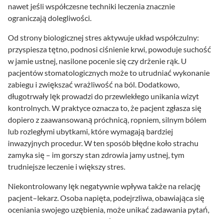
nawet jeśli współczesne techniki leczenia znacznie
ograniczają dolegliwości.
Od strony biologicznej stres aktywuje układ współczulny:
przyspiesza tętno, podnosi ciśnienie krwi, powoduje suchość
w jamie ustnej, nasilone pocenie się czy drżenie rąk. U
pacjentów stomatologicznych może to utrudniać wykonanie
zabiegu i zwiększać wrażliwość na ból. Dodatkowo,
długotrwały lęk prowadzi do przewlekłego unikania wizyt
kontrolnych. W praktyce oznacza to, że pacjent zgłasza się
dopiero z zaawansowaną próchnicą, ropniem, silnym bólem
lub rozległymi ubytkami, które wymagają bardziej
inwazyjnych procedur. W ten sposób błędne koło strachu
zamyka się – im gorszy stan zdrowia jamy ustnej, tym
trudniejsze leczenie i większy stres.
Niekontrolowany lęk negatywnie wpływa także na relację
pacjent–lekarz. Osoba napięta, podejrzliwa, obawiająca się
oceniania swojego uzębienia, może unikać zadawania pytań,