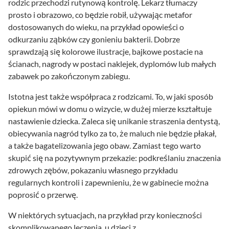
rodzic przechodzi rutynową kontrolę. Lekarz tłumaczy
prosto i obrazowo, co będzie robił, używając metafor
dostosowanych do wieku, na przykład opowieści o
odkurzaniu ząbków czy gonieniu bakterii. Dobrze
sprawdzają się kolorowe ilustracje, bajkowe postacie na
ścianach, nagrody w postaci naklejek, dyplomów lub małych
zabawek po zakończonym zabiegu.
Istotna jest także współpraca z rodzicami. To, w jaki sposób
opiekun mówi w domu o wizycie, w dużej mierze kształtuje
nastawienie dziecka. Zaleca się unikanie straszenia dentystą,
obiecywania nagród tylko za to, że maluch nie będzie płakał,
a także bagatelizowania jego obaw. Zamiast tego warto
skupić się na pozytywnym przekazie: podkreślaniu znaczenia
zdrowych zębów, pokazaniu własnego przykładu
regularnych kontroli i zapewnieniu, że w gabinecie można
poprosić o przerwę.
W niektórych sytuacjach, na przykład przy konieczności
skomplikowanego leczenia, u dzieci z