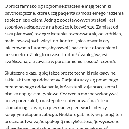
Oprócz farmakologii ogromne znaczenie mają techniki
psychologiczne, które uczą pacjenta samodzielnego radzenia
sobie z niepokojem. Jedną z podstawowych strategii jest
stopniowa ekspozycja na bodźce lękotwórcze. Zamiast od
razu planować rozległe leczenie, rozpoczyna się od krótkich,
mało inwazyjnych wizyt, np. kontroli, piaskowania czy
lakierowania fluorem, aby oswoić pacjenta z otoczeniem i
personelem. Z biegiem czasu trudność zabiegów jest
zwiększana, ale zawsze w porozumieniu z osobą leczoną.
Skuteczne okazują się także proste techniki relaksacyjne,
takie jak trening oddechowy. Pacjenta uczy się powolnego,
przeponowego oddychania, które stabilizuje pracę serca i
obniża napięcie mięśniowe. Ćwiczenia można wykonywać
już w poczekalni, a następnie kontynuować na fotelu
stomatologicznym, na przykład w przerwach między
kolejnymi etapami zabiegu. Niektóre gabinety wspierają ten
proces, odtwarzając spokojną muzykę, stosując wyciszone
oświetlenie i neutralne zapachy, aby zminimalizować