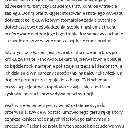
dźwiękiem turbiny czy uczuciem utraty kontroli w trakcie
zabiegu. Dobrą praktyką jest stosowanie krótkiego wywiadu
dotyczącego lęku, w którym stomatolog zadaje pytania o
dotychczasowe doświadczenia, stopień nasilenia strachu i
preferowane metody jego łagodzenia. Już samo wysłuchanie
i uznanie obaw za ważne obniża napięcie emocjonalne.
Istotnym narzędziem jest technika informowania krok po
kroku, zwana tell-show-do. Lekarz najpierw słownie opisuje,
co będzie robił, następnie pokazuje narzędzia i demonstruje
ich działanie w niegroźny sposób (np. na palcu rękawiczki), a
dopiero potem przystępuje do zabiegu. Taki schemat
pozwala pacjentowi stopniowo oswajać się z bodźcami i
zyskiwać poczucie przewidywalności sytuacji.
Ważnym elementem jest również ustalenie sygnału
przerwania, zwykle w postaci umówionego gestu ręką, który
oznacza konieczność natychmiastowego zatrzymania
procedury. Pacjent odzyskuje w ten sposób poczucie wpływu