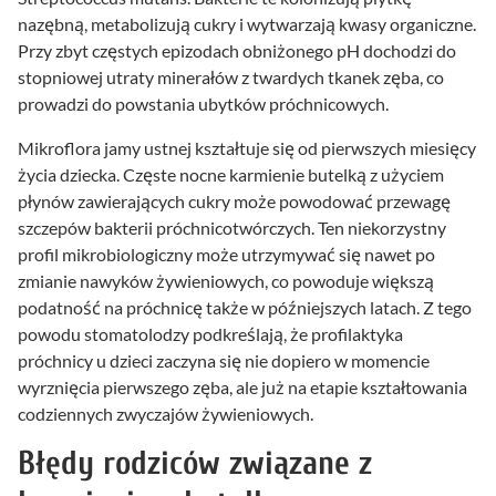
nazębną, metabolizują cukry i wytwarzają kwasy organiczne.
Przy zbyt częstych epizodach obniżonego pH dochodzi do
stopniowej utraty minerałów z twardych tkanek zęba, co
prowadzi do powstania ubytków próchnicowych.
Mikroflora jamy ustnej kształtuje się od pierwszych miesięcy
życia dziecka. Częste nocne karmienie butelką z użyciem
płynów zawierających cukry może powodować przewagę
szczepów bakterii próchnicotwórczych. Ten niekorzystny
profil mikrobiologiczny może utrzymywać się nawet po
zmianie nawyków żywieniowych, co powoduje większą
podatność na próchnicę także w późniejszych latach. Z tego
powodu stomatolodzy podkreślają, że profilaktyka
próchnicy u dzieci zaczyna się nie dopiero w momencie
wyrznięcia pierwszego zęba, ale już na etapie kształtowania
codziennych zwyczajów żywieniowych.
Błędy rodziców związane z