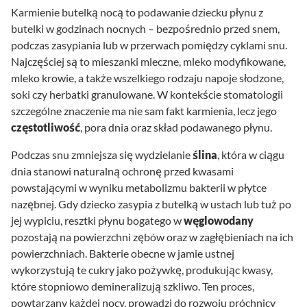
Karmienie butelką nocą to podawanie dziecku płynu z
butelki w godzinach nocnych – bezpośrednio przed snem,
podczas zasypiania lub w przerwach pomiędzy cyklami snu.
Najczęściej są to mieszanki mleczne, mleko modyfikowane,
mleko krowie, a także wszelkiego rodzaju napoje słodzone,
soki czy herbatki granulowane. W kontekście stomatologii
szczególne znaczenie ma nie sam fakt karmienia, lecz jego
częstotliwość
, pora dnia oraz skład podawanego płynu.
Podczas snu zmniejsza się wydzielanie
ślina
, która w ciągu
dnia stanowi naturalną ochronę przed kwasami
powstającymi w wyniku metabolizmu bakterii w płytce
nazębnej. Gdy dziecko zasypia z butelką w ustach lub tuż po
jej wypiciu, resztki płynu bogatego w
węglowodany
pozostają na powierzchni zębów oraz w zagłębieniach na ich
powierzchniach. Bakterie obecne w jamie ustnej
wykorzystują te cukry jako pożywkę, produkując kwasy,
które stopniowo demineralizują szkliwo. Ten proces,
powtarzany każdej nocy, prowadzi do rozwoju próchnicy