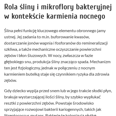
Rola śliny i mikroflory bakteryjnej
w kontekście karmienia nocnego
Ślina pełni funkcję kluczowego elementu obronnego jamy
ustnej. Jej zadania to m.in. buforowanie kwasów,
dostarczanie jonów wapnia i fosforanów do remineralizacji
szkliwa, a także mechaniczne oczyszczanie powierzchni
zębów i błon śluzowych. W nocy, zwłaszcza w fazie
głębokiego snu, produkcja śliny znacząco spada. Mechanizm
ten jest fizjologiczny, jednak w połączeniu z nocnym
karmieniem butelką staje się czynnikiem ryzyka dla zdrowia
zębów.
Gdy dziecko wypija przed snem lub w jego trakcie słodki płyn,
brakuje wystarczającej ilości śliny, by szybko wypłukać
resztki z powierzchni zębów. Powstaje środowisko
sprzyjające rozwojowi bakterii kariogennych, takich jak
Streptococcus mutans. Bakterie te kolonizują płytkę