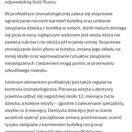
odpowiednią ilość fluoru.
W profilaktyce stomatologicznej zaleca się stopniowe
ograniczanie nocnych karmień butelką oraz unikanie
zasypiania dziecka z butelką w ustach. Jeżeli maluch domaga
się picia w nocy, najlepszym wyborem jest woda, która nie
zawiera cukrów i nie obniża pH w jamie ustnej. Stopniowe
zmniejszanie ilości płynu w butelce, zmiana jego składu na
mniej słodki oraz wprowadzanie rytuałów zasypiania
niezwiązanych z jedzeniem mogą pomóc w przerwaniu
szkodliwego nawyku.
Istotnym elementem profilaktyki jest także regularna
kontrola stomatologiczna. Pierwsza wizyta u dentysty
powinna odbyć się najpóźniej około 12. miesiąca życia
dziecka, a kolejne wizyty – zgodnie z zaleceniami specjalisty,
zwykle co 6 miesięcy. Dentysta dziecięcy jest w stanie
wcześnie wykryć początkowe zmiany próchnicowe, ocenić
ryzyko związane z karmieniem butelką nocą oraz
zaproponować indywidualny plan profilaktyczny,