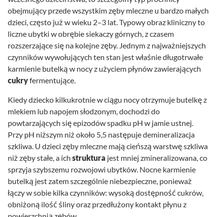
obejmujący przede wszystkim zęby mleczne u bardzo małych
dzieci, często już w wieku 2–3 lat. Typowy obraz kliniczny to
liczne ubytki w obrębie siekaczy górnych, z czasem
rozszerzające się na kolejne zęby. Jednym z najważniejszych
czynników wywołujących ten stan jest właśnie długotrwałe
karmienie butelką w nocy z użyciem płynów zawierających
cukry
fermentujące.
Kiedy dziecko kilkukrotnie w ciągu nocy otrzymuje butelkę z
mlekiem lub napojem słodzonym, dochodzi do
powtarzających się epizodów spadku pH w jamie ustnej.
Przy pH niższym niż około 5,5 następuje demineralizacja
szkliwa. U dzieci zęby mleczne mają cieńszą warstwę szkliwa
niż zęby stałe, a ich
struktura
jest mniej zmineralizowana, co
sprzyja szybszemu rozwojowi ubytków. Nocne karmienie
butelką jest zatem szczególnie niebezpieczne, ponieważ
łączy w sobie kilka czynników: wysoką dostępność cukrów,
obniżoną ilość śliny oraz przedłużony kontakt płynu z
powierzchnią zębów.