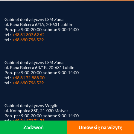
Gabinet dentystyczny LSM Zana
ul. Pana Balcera 6/1A, 20-631 Lublin
Pon.-pt.: 9:00-20:00, sobota: 9:00-14:00
tel.:
+48 81 307 62 62
tel.:
+48 690 796 529
Gabinet dentystyczny LSM Zana
ul. Pana Balcera 6B/1B, 20-631 Lublin
Pon.-pt.: 9:00-20:00, sobota: 9:00-14:00
tel.:
+48 81 71 888 00
tel.:
+48 690 796 529
Gabinet dentystyczny Węglin
ul. Konopnica 85E, 21-030 Motycz
Pon.-pt.: 9:00-20:00, sobota: 9:00-14:00
tel.:
+48 81 473 71 71
tel.:
+48 690 796 529
Zadzwoń
Umów się na wizytę