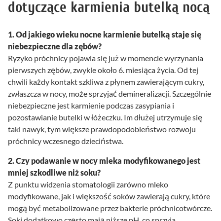
dotyczące karmienia butelką nocą
1. Od jakiego wieku nocne karmienie butelką staje się
niebezpieczne dla zębów?
Ryzyko próchnicy pojawia się już w momencie wyrzynania
pierwszych zębów, zwykle około 6. miesiąca życia. Od tej
chwili każdy kontakt szkliwa z płynem zawierającym cukry,
zwłaszcza w nocy, może sprzyjać demineralizacji. Szczególnie
niebezpieczne jest karmienie podczas zasypiania i
pozostawianie butelki w łóżeczku. Im dłużej utrzymuje się
taki nawyk, tym większe prawdopodobieństwo rozwoju
próchnicy wczesnego dzieciństwa.
2. Czy podawanie w nocy mleka modyfikowanego jest
mniej szkodliwe niż soku?
Z punktu widzenia stomatologii zarówno mleko
modyfikowane, jak i większość soków zawierają cukry, które
mogą być metabolizowane przez bakterie próchnicotwórcze.
Soki dodatkowo często mają niższe pH, co sprzyja