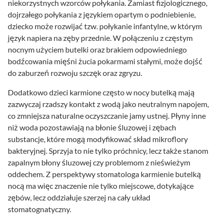
niekorzystnych wzorców połykania. Zamiast fizjologicznego,
dojrzałego połykania z językiem opartym o podniebienie,
dziecko może rozwijać tzw. połykanie infantylne, w którym
język napiera na zęby przednie. W połączeniu z częstym
nocnym użyciem butelki oraz brakiem odpowiedniego
bodźcowania mięśni żucia pokarmami stałymi, może dojść
do zaburzeń rozwoju szczęk oraz zgryzu.
Dodatkowo dzieci karmione często w nocy butelką mają
zazwyczaj rzadszy kontakt z wodą jako neutralnym napojem,
co zmniejsza naturalne oczyszczanie jamy ustnej. Płyny inne
niż woda pozostawiają na błonie śluzowej i zębach
substancje, które mogą modyfikować skład mikroflory
bakteryjnej. Sprzyja to nie tylko próchnicy, lecz także stanom
zapalnym błony śluzowej czy problemom z nieświeżym
oddechem. Z perspektywy stomatologa karmienie butelką
nocą ma więc znaczenie nie tylko miejscowe, dotykające
zębów, lecz oddziałuje szerzej na cały układ
stomatognatyczny.