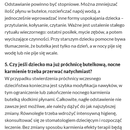
Odstawianie powinno być stopniowe. Można zmniejszać
ilość płynu w butelce, rozcieńczać napój wodą, a
jednocześnie wprowadzać inne formy uspokajania dziecka –
przytulanie, kołysanie, czytanie. Ważne jest ustalenie stałego
rytuału wieczornego: ostatni posiłek, mycie zębów, a potem
wyciszające czynności. Przy starszym dziecku pomocne bywa
tłumaczenie, że butelka jest tylko na dzień, a w nocy pije się
wodę lub nie pije się wcale.
5. Czy jeśli dziecko ma już próchnicę butelkową, nocne
karmienie trzeba przerwać natychmiast?
W przypadku stwierdzenia próchnicy wczesnego
dzieciństwa konieczna jest szybka modyfikacja nawyków, w
tym ograniczenie lub zakończenie nocnego karmienia
butelką słodkimi płynami. Całkowite, nagłe odstawienie nie
zawsze jest możliwe, ale należy dążyć do jak najszybszej
zmiany. Równolegle trzeba wdrożyć intensywną higienę,
skonsultować się ze stomatologiem dziecięcym i rozpocząć
leczenie. Bez zmiany sposobu karmienia efekty terapii będą