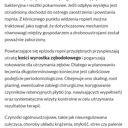
bakteryjna i resztki pokarmowe. Jeśli odpływ wysięku jest
utrudniony, dochodzi do ostrego zaostrzenia i powstania
ropnia. Z klinicznego punktu widzenia ropień można
traktować jako sygnał, że dotychczasowy mechanizm
równowagi między gospodarzem a drobnoustrojami został
poważnie zaburzony.
Powtarzające się epizody ropni przyzębnych przyspieszają
utratę
kości wyrostka zębodołowego
i pogarszają
rokowanie dla utrzymania zębów. Dlatego w planowaniu
leczenia długoterminowego konieczne jest całościowe
podejście periodontologiczne. Obejmuje ono skaling, root
planing, ewentualne zabiegi chirurgiczne, korygowanie
czynników retencyjnych płytki (np. nawisających wypełnień)
oraz systematyczne wizyty kontrolne w celu utrzymania
rezultatów terapii.
Czynniki ogólnoustrojowe, takie jak nieuregulowana
cukrzyca, choroby układu krążenia, otyłość, stres czy palenie