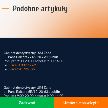
Podobne artykuły
Gabinet dentystyczny LSM Zana
ul. Pana Balcera 6/1A, 20-631 Lublin
Pon.-pt.: 9:00-20:00, sobota: 9:00-14:00
tel.:
+48 81 307 62 62
tel.:
+48 690 796 529
Gabinet dentystyczny LSM Zana
ul. Pana Balcera 6B/1B, 20-631 Lublin
Pon.-pt.: 9:00-20:00, sobota: 9:00-14:00
tel.:
+48 81 71 888 00
Zadzwoń
Umów się na wizytę
tel.:
+48 690 796 529