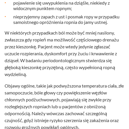
pojawienie się uwypuklenia na dziąśle, niekiedy z
widocznym punktem ropnym;
nieprzyjemny zapach z ust i posmak ropy w przypadku
samoistnego opróżnienia ropnia do jamy ustnej.
W niektórych przypadkach ból może być mniej nasilony,
zwłaszcza gdy ropień ma możliwość częściowego drenażu
przez kieszonkę. Pacjent może wtedy jedynie zgłaszać
uczucie rozpierania, dyskomfort przy żuciu i krwawienie z
dziąseł. W badaniu periodontologicznym stwierdza się
głęboką kieszonkę przyzębną, często wypełnioną ropną
wydzieliną.
Objawy ogólne, takie jak podwyższona temperatura ciała, złe
samopoczucie, bóle głowy czy powiększenie węzłów
chłonnych podżuchwowych, pojawiają się zwykle przy
rozleglejszych ropniach lub u pacjentów z obniżoną
odpornością. Należy wówczas zachować szczególną
czujność, gdyż istnieje ryzyko szerzenia się zakażenia oraz
rozwoju groźnych powikłań ogólnych.