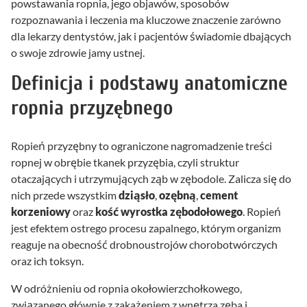
powstawania ropnia, jego objawów, sposobów
rozpoznawania i leczenia ma kluczowe znaczenie zarówno
dla lekarzy dentystów, jak i pacjentów świadomie dbających
o swoje zdrowie jamy ustnej.
Definicja i podstawy anatomiczne
ropnia przyzębnego
Ropień przyzębny to ograniczone nagromadzenie treści
ropnej w obrębie tkanek przyzębia, czyli struktur
otaczających i utrzymujących ząb w zębodole. Zalicza się do
nich przede wszystkim
dziąsło
,
ozębną
,
cement
korzeniowy
oraz
kość wyrostka zębodołowego
. Ropień
jest efektem ostrego procesu zapalnego, którym organizm
reaguje na obecność drobnoustrojów chorobotwórczych
oraz ich toksyn.
W odróżnieniu od ropnia okołowierzchołkowego,
związanego głównie z zakażeniem z wnętrza zęba i