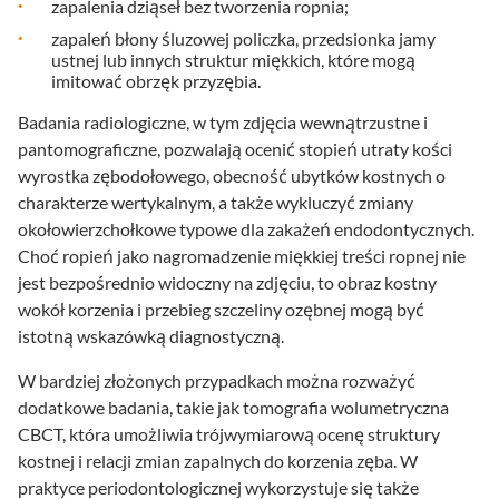
zapalenia dziąseł bez tworzenia ropnia;
zapaleń błony śluzowej policzka, przedsionka jamy
ustnej lub innych struktur miękkich, które mogą
imitować obrzęk przyzębia.
Badania radiologiczne, w tym zdjęcia wewnątrzustne i
pantomograficzne, pozwalają ocenić stopień utraty kości
wyrostka zębodołowego, obecność ubytków kostnych o
charakterze wertykalnym, a także wykluczyć zmiany
okołowierzchołkowe typowe dla zakażeń endodontycznych.
Choć ropień jako nagromadzenie miękkiej treści ropnej nie
jest bezpośrednio widoczny na zdjęciu, to obraz kostny
wokół korzenia i przebieg szczeliny ozębnej mogą być
istotną wskazówką diagnostyczną.
W bardziej złożonych przypadkach można rozważyć
dodatkowe badania, takie jak tomografia wolumetryczna
CBCT, która umożliwia trójwymiarową ocenę struktury
kostnej i relacji zmian zapalnych do korzenia zęba. W
praktyce periodontologicznej wykorzystuje się także