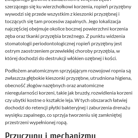
szerzącego się ku wierzchołkowi korzenia, ropień przyzębny
wywodzi się przede wszystkim z kieszonki przyzębnej i
toczących się tam procesów zapalnych. Jego lokalizacja
najczęściej obejmuje okolice bocznej powierzchni korzenia
zęba oraz tkanki przyzębia brzeżnego. Z punktu widzenia
stomatologii periodontologicznej ropień przyzębny jest
ostrym zaostrzeniem przewlekłej choroby przyzębia, w
której dochodzi do destrukcji włókien ozębnej i kości.
Podłożem anatomicznym sprzyjającym rozwojowi ropnia są
zwłaszcza głębokie kieszonki przyzębne, utrudniona higiena,
obecność złogów nazębnych oraz anatomiczne
nieregularności korzeni, takie jak bruzdy, rozwidlenia korzeni
czy ubytki kostne o kształcie leja. W tych obszarach łatwiej
dochodzi do retencji płytki bakteryjnej i zaburzenia drenażu
wysięku zapalnego, co sprzyja tworzeniu się zamkniętej
przestrzeni wypełnionej ropą.
Przyczyny i mechanizmy