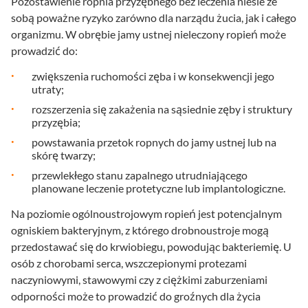
Pozostawienie ropnia przyzębnego bez leczenia niesie ze
sobą poważne ryzyko zarówno dla narządu żucia, jak i całego
organizmu. W obrębie jamy ustnej nieleczony ropień może
prowadzić do:
zwiększenia ruchomości zęba i w konsekwencji jego
utraty;
rozszerzenia się zakażenia na sąsiednie zęby i struktury
przyzębia;
powstawania przetok ropnych do jamy ustnej lub na
skórę twarzy;
przewlekłego stanu zapalnego utrudniającego
planowane leczenie protetyczne lub implantologiczne.
Na poziomie ogólnoustrojowym ropień jest potencjalnym
ogniskiem bakteryjnym, z którego drobnoustroje mogą
przedostawać się do krwiobiegu, powodując bakteriemię. U
osób z chorobami serca, wszczepionymi protezami
naczyniowymi, stawowymi czy z ciężkimi zaburzeniami
odporności może to prowadzić do groźnych dla życia