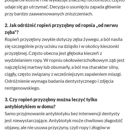
udaje się go utrzymać. Decyzja o usunięciu zapada głównie
przy bardzo zaawansowanych zniszczeniach.
2. Jak odróżnić ropień przyzębny od ropnia „od nerwu
zęba”?
Ropień przyzębny zwykle dotyczy zęba żywego, a ból nasila
się szczególnie przy ucisku na dziąsło i w okolicy kieszonki
przyzębnej. Często obecna jest głęboka kieszeń z
wydzielaniem ropy. W ropniu okołowierzchołkowym ząb jest
najczęściej martwy lub obumarły, a ból ma charakter silny,
ciągły, często związany z wcześniejszym zapaleniem miazgi.
Odróżnienie wymaga badania dentystycznego i zdjęcia
rentgenowskiego.
3. Czy ropień przyzębny można leczyć tylko
antybiotykiem w domu?
Samo przyjmowanie antybiotyku bez interwencji dentysty
jest niewystarczające. Antybiotyk może chwilowo złagodzić
objawy, ale nie usuwa przyczyny, czyli ropy i złogów w