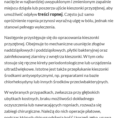
nacięcie w najbardziej uwypuklonym i zmienionym zapalnie
miejscu dziąsła lub poszerza ujście kieszonki przyzębnej, aby
umożliwić odpływ
treści ropnej
. Często już samo
opróżnienie ropnia przynosi wyraźną ulgę w bólu, jednak nie
stanowi pełnego wyleczenia.
Następnie przystępuje się do opracowania kieszonki
przyzębnej. Obejmuje to mechaniczne usunięcie złogów
naddziąsłowych i poddziąsłowych, płytki bakteryjnej oraz
zainfekowanej ziarniny z wnętrza kieszonki. W tym celu
stosuje się ręczne kirety periodontologiczne lub urządzenia
ultradźwiękowe. Istotne jest także przepłukanie kieszonki
środkami antyseptycznymi, np. preparatami na bazie
chlorheksydyny lub innych środków przeciwbakteryjnych.
W wybranych przypadkach, zwłaszcza przy głębokich
ubytkach kostnych, braku możliwości dokładnego
oczyszczenia lub nawracających ropniach, rozważa się
zabiegi chirurgiczne. Należą do nich operacje płatowe,
podczas których chirurg odsłania kość i korzeń zęba, usuwa