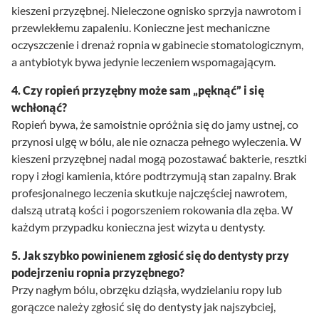
kieszeni przyzębnej. Nieleczone ognisko sprzyja nawrotom i
przewlekłemu zapaleniu. Konieczne jest mechaniczne
oczyszczenie i drenaż ropnia w gabinecie stomatologicznym,
a antybiotyk bywa jedynie leczeniem wspomagającym.
4. Czy ropień przyzębny może sam „pęknąć” i się
wchłonąć?
Ropień bywa, że samoistnie opróżnia się do jamy ustnej, co
przynosi ulgę w bólu, ale nie oznacza pełnego wyleczenia. W
kieszeni przyzębnej nadal mogą pozostawać bakterie, resztki
ropy i złogi kamienia, które podtrzymują stan zapalny. Brak
profesjonalnego leczenia skutkuje najczęściej nawrotem,
dalszą utratą kości i pogorszeniem rokowania dla zęba. W
każdym przypadku konieczna jest wizyta u dentysty.
5. Jak szybko powinienem zgłosić się do dentysty przy
podejrzeniu ropnia przyzębnego?
Przy nagłym bólu, obrzęku dziąsła, wydzielaniu ropy lub
gorączce należy zgłosić się do dentysty jak najszybciej,