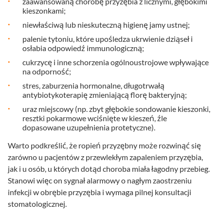
zaawansowaną chorobę przyzębia z licznymi, głębokimi
kieszonkami;
niewłaściwą lub nieskuteczną higienę jamy ustnej;
palenie tytoniu, które upośledza ukrwienie dziąseł i
osłabia odpowiedź immunologiczną;
cukrzycę i inne schorzenia ogólnoustrojowe wpływające
na odporność;
stres, zaburzenia hormonalne, długotrwałą
antybiotykoterapię zmieniającą florę bakteryjną;
uraz miejscowy (np. zbyt głębokie sondowanie kieszonki,
resztki pokarmowe wciśnięte w kieszeń, źle
dopasowane uzupełnienia protetyczne).
Warto podkreślić, że ropień przyzębny może rozwinąć się
zarówno u pacjentów z przewlekłym zapaleniem przyzębia,
jak i u osób, u których dotąd choroba miała łagodny przebieg.
Stanowi więc on sygnał alarmowy o nagłym zaostrzeniu
infekcji w obrębie przyzębia i wymaga pilnej konsultacji
stomatologicznej.