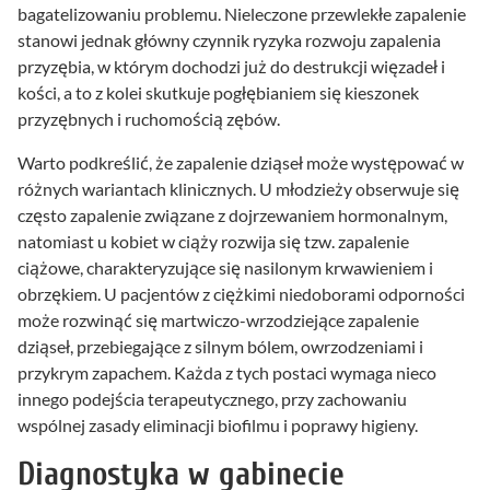
bagatelizowaniu problemu. Nieleczone przewlekłe zapalenie
stanowi jednak główny czynnik ryzyka rozwoju zapalenia
przyzębia, w którym dochodzi już do destrukcji więzadeł i
kości, a to z kolei skutkuje pogłębianiem się kieszonek
przyzębnych i ruchomością zębów.
Warto podkreślić, że zapalenie dziąseł może występować w
różnych wariantach klinicznych. U młodzieży obserwuje się
często zapalenie związane z dojrzewaniem hormonalnym,
natomiast u kobiet w ciąży rozwija się tzw. zapalenie
ciążowe, charakteryzujące się nasilonym krwawieniem i
obrzękiem. U pacjentów z ciężkimi niedoborami odporności
może rozwinąć się martwiczo-wrzodziejące zapalenie
dziąseł, przebiegające z silnym bólem, owrzodzeniami i
przykrym zapachem. Każda z tych postaci wymaga nieco
innego podejścia terapeutycznego, przy zachowaniu
wspólnej zasady eliminacji biofilmu i poprawy higieny.
Diagnostyka w gabinecie