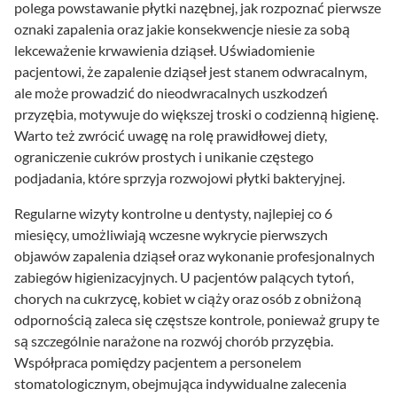
polega powstawanie płytki nazębnej, jak rozpoznać pierwsze
oznaki zapalenia oraz jakie konsekwencje niesie za sobą
lekceważenie krwawienia dziąseł. Uświadomienie
pacjentowi, że zapalenie dziąseł jest stanem odwracalnym,
ale może prowadzić do nieodwracalnych uszkodzeń
przyzębia, motywuje do większej troski o codzienną higienę.
Warto też zwrócić uwagę na rolę prawidłowej diety,
ograniczenie cukrów prostych i unikanie częstego
podjadania, które sprzyja rozwojowi płytki bakteryjnej.
Regularne wizyty kontrolne u dentysty, najlepiej co 6
miesięcy, umożliwiają wczesne wykrycie pierwszych
objawów zapalenia dziąseł oraz wykonanie profesjonalnych
zabiegów higienizacyjnych. U pacjentów palących tytoń,
chorych na cukrzycę, kobiet w ciąży oraz osób z obniżoną
odpornością zaleca się częstsze kontrole, ponieważ grupy te
są szczególnie narażone na rozwój chorób przyzębia.
Współpraca pomiędzy pacjentem a personelem
stomatologicznym, obejmująca indywidualne zalecenia