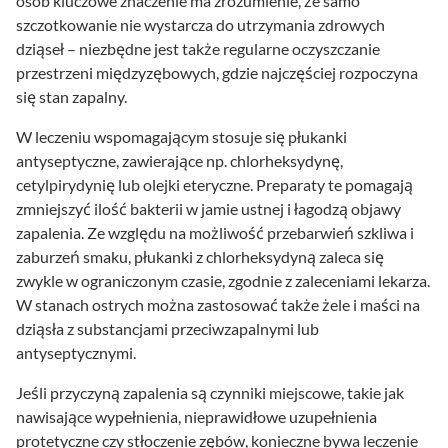
osób kluczowe znaczenie ma zrozumienie, że samo
szczotkowanie nie wystarcza do utrzymania zdrowych
dziąseł – niezbędne jest także regularne oczyszczanie
przestrzeni międzyzębowych, gdzie najczęściej rozpoczyna
się stan zapalny.
W leczeniu wspomagającym stosuje się płukanki
antyseptyczne, zawierające np. chlorheksydynę,
cetylpirydynię lub olejki eteryczne. Preparaty te pomagają
zmniejszyć ilość bakterii w jamie ustnej i łagodzą objawy
zapalenia. Ze względu na możliwość przebarwień szkliwa i
zaburzeń smaku, płukanki z chlorheksydyną zaleca się
zwykle w ograniczonym czasie, zgodnie z zaleceniami lekarza.
W stanach ostrych można zastosować także żele i maści na
dziąsła z substancjami przeciwzapalnymi lub
antyseptycznymi.
Jeśli przyczyną zapalenia są czynniki miejscowe, takie jak
nawisające wypełnienia, nieprawidłowe uzupełnienia
protetyczne czy stłoczenie zębów, konieczne bywa leczenie