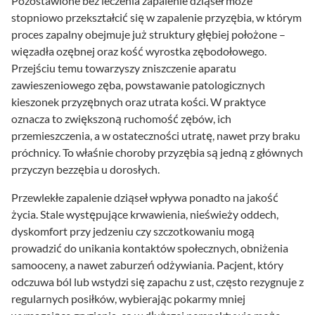
Pozostawione bez leczenia zapalenie dziąseł może
stopniowo przekształcić się w zapalenie przyzębia, w którym
proces zapalny obejmuje już struktury głębiej położone –
więzadła ozębnej oraz kość wyrostka zębodołowego.
Przejściu temu towarzyszy zniszczenie aparatu
zawieszeniowego zęba, powstawanie patologicznych
kieszonek przyzębnych oraz utrata kości. W praktyce
oznacza to zwiększoną ruchomość zębów, ich
przemieszczenia, a w ostateczności utratę, nawet przy braku
próchnicy. To właśnie choroby przyzębia są jedną z głównych
przyczyn bezzębia u dorosłych.
Przewlekłe zapalenie dziąseł wpływa ponadto na jakość
życia. Stale występujące krwawienia, nieświeży oddech,
dyskomfort przy jedzeniu czy szczotkowaniu mogą
prowadzić do unikania kontaktów społecznych, obniżenia
samooceny, a nawet zaburzeń odżywiania. Pacjent, który
odczuwa ból lub wstydzi się zapachu z ust, często rezygnuje z
regularnych posiłków, wybierając pokarmy mniej