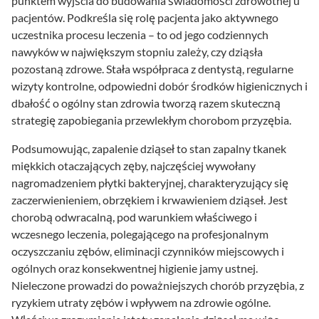
punktem wyjścia do budowania świadomości zdrowotnej u
pacjentów. Podkreśla się rolę pacjenta jako aktywnego
uczestnika procesu leczenia – to od jego codziennych
nawyków w największym stopniu zależy, czy dziąsła
pozostaną zdrowe. Stała współpraca z dentystą, regularne
wizyty kontrolne, odpowiedni dobór środków higienicznych i
dbałość o ogólny stan zdrowia tworzą razem skuteczną
strategię zapobiegania przewlekłym chorobom przyzębia.
Podsumowując, zapalenie dziąseł to stan zapalny tkanek
miękkich otaczających zęby, najczęściej wywołany
nagromadzeniem płytki bakteryjnej, charakteryzujący się
zaczerwienieniem, obrzękiem i krwawieniem dziąseł. Jest
chorobą odwracalną, pod warunkiem właściwego i
wczesnego leczenia, polegającego na profesjonalnym
oczyszczaniu zębów, eliminacji czynników miejscowych i
ogólnych oraz konsekwentnej higienie jamy ustnej.
Nieleczone prowadzi do poważniejszych chorób przyzębia, z
ryzykiem utraty zębów i wpływem na zdrowie ogólne.