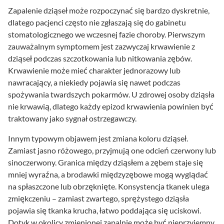
Zapalenie dziąseł może rozpoczynać się bardzo dyskretnie,
dlatego pacjenci często nie zgłaszają się do gabinetu
stomatologicznego we wczesnej fazie choroby. Pierwszym
zauważalnym symptomem jest zazwyczaj krwawienie z
dziąseł podczas szczotkowania lub nitkowania zębów.
Krwawienie może mieć charakter jednorazowy lub
nawracający, a niekiedy pojawia się nawet podczas
spożywania twardszych pokarmów. U zdrowej osoby dziąsła
nie krwawią, dlatego każdy epizod krwawienia powinien być
traktowany jako sygnał ostrzegawczy.
Innym typowym objawem jest zmiana koloru dziąseł.
Zamiast jasno różowego, przyjmują one odcień czerwony lub
sinoczerwony. Granica między dziąsłem a zębem staje się
mniej wyraźna, a brodawki międzyzębowe mogą wyglądać
na spłaszczone lub obrzęknięte. Konsystencja tkanek ulega
zmiękczeniu – zamiast zwartego, sprężystego dziąsła
pojawia się tkanka krucha, łatwo poddająca się uciskowi.
Dotyk w okolicy zmienionej zapalnie może być nieprzyjemny