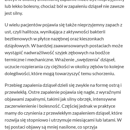
lub lekko bolesny, chociaż ból w zapaleniu dziąseł nie zawsze
jest silny.
U wielu pacjentów pojawia się także nieprzyjemny zapach z
ust, czyli halitoza, wynikająca z aktywności bakterii
beztlenowych w płytce nazębnej oraz kieszonkach
dziąsłowych. W bardziej zaawansowanych postaciach może
wystąpić nadwrażliwość szyjek zębowych na bodźce
termiczne i mechaniczne. Wrażenie „swędzenia” dziąseł,
uczucie rozpierania czy ciężkości w okolicy zębów to kolejne
dolegliwości, które mogą towarzyszyć temu schorzeniu.
Przebieg zapalenia dziąseł dzieli się zwykle na formę ostrą i
przewlekłą. Ostre zapalenie pojawia się nagle, z wyraźnymi
objawami zapalnymi, takimi jak silny obrzęk, intensywne
zaczerwienienie i bolesność. Częściej jednak w praktyce
mamy do czynienia z przewlekłym zapaleniem dziąseł, które
rozwija się stopniowo i utrzymuje miesiącami lub latami. W
tej postaci objawy są mniej nasilone, co sprzyja