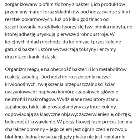
zorganizowany biofilm złożony z bakterii, ich produktów
przemiany materii oraz składników pochodzących ze śliny i
resztek pokarmowych. Już po kilku godzinach od
szczotkowania na szkliwie tworzy się tzw. błonka nabyta, do
której adhezję uzyskują pierwsze drobnoustroje. W
kolejnych dniach dochodzi do kolonizacji przez kolejne
gatunki bakterii, które wytwarzają toksyny i enzymy
drażniące tkanki dziąsła.
Organizm reaguje na obecność bakterii i ich metabolitów
reakcją zapalną. Dochodzi do rozszerzenia naczyń
krwionośnych, zwiększenia przepuszczalności ścian
naczyniowych i napływu komórek zapalnych, głównie
neutrofili i makrofagów. Wydzielane mediatory stanu
zapalnego, takie jak prostaglandyny czy interleukiny,
odpowiadają za klasyczne objawy: zaczerwienienie, obrzęk,
bolesność i krwawienie. W początkowej fazie proces ten ma
charakter obronny – jego celem jest ograniczenie rozwoju
biofilmu. Jednak w sytuacji, gdy płytka nie jest regularnie