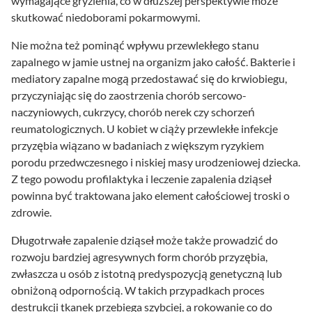
wymagające gryzienia, co w dłuższej perspektywie może
skutkować niedoborami pokarmowymi.
Nie można też pominąć wpływu przewlekłego stanu
zapalnego w jamie ustnej na organizm jako całość. Bakterie i
mediatory zapalne mogą przedostawać się do krwiobiegu,
przyczyniając się do zaostrzenia chorób sercowo-
naczyniowych, cukrzycy, chorób nerek czy schorzeń
reumatologicznych. U kobiet w ciąży przewlekłe infekcje
przyzębia wiązano w badaniach z większym ryzykiem
porodu przedwczesnego i niskiej masy urodzeniowej dziecka.
Z tego powodu profilaktyka i leczenie zapalenia dziąseł
powinna być traktowana jako element całościowej troski o
zdrowie.
Długotrwałe zapalenie dziąseł może także prowadzić do
rozwoju bardziej agresywnych form chorób przyzębia,
zwłaszcza u osób z istotną predyspozycją genetyczną lub
obniżoną odpornością. W takich przypadkach proces
destrukcji tkanek przebiega szybciej, a rokowanie co do