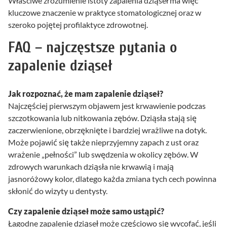
Właściwe zrozumienie istoty zapalenia dziąseł ma więc
kluczowe znaczenie w praktyce stomatologicznej oraz w
szeroko pojętej profilaktyce zdrowotnej.
FAQ – najczęstsze pytania o
zapalenie dziąseł
Jak rozpoznać, że mam zapalenie dziąseł?
Najczęściej pierwszym objawem jest krwawienie podczas
szczotkowania lub nitkowania zębów. Dziąsła stają się
zaczerwienione, obrzęknięte i bardziej wrażliwe na dotyk.
Może pojawić się także nieprzyjemny zapach z ust oraz
wrażenie „pełności” lub swędzenia w okolicy zębów. W
zdrowych warunkach dziąsła nie krwawią i mają
jasnoróżowy kolor, dlatego każda zmiana tych cech powinna
skłonić do wizyty u dentysty.
Czy zapalenie dziąseł może samo ustąpić?
Łagodne zapalenie dziąseł może częściowo się wycofać, jeśli