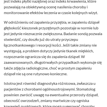
jest indeks płytki nazębnej oraz indeks krwawienia, które
pozwalają na obiektywną ocenę nasilenia choroby i
monitorowanie efektów leczenia w czasie kolejnych wizyt.
W odróżnieniu od zapalenia przyzębia, w zapaleniu dziąseł
głębokość kieszonek przyzębnych pozostaje w normie lub
jest jedynie nieznacznie zwiększona. Badanie sondą pozwala
stwierdzić, czy doszło już do utraty przyczepu
łącznotkankowego i resorpcji kości. Jeśli takie zmiany nie
występują, a problem dotyczy jedynie tkanek miękkich,
rozpoznanie ogranicza się do zapalenia dziąseł. W
zaawansowanych, długotrwałych przypadkach wykonuje się
także zdjęcia radiologiczne, choć w prostym zapaleniu
dziąseł nie są one rutynowo konieczne.
Istotna jest również diagnostyka różnicowa, zwłaszcza u
pacjentów z chorobami ogólnoustrojowymi. Stomatolog
powinien zwrócić uwagę na ewentualne przerosty dziąseł,
obecność owrzodzeń, zmiany martwicze czy ogniska
krwawień punktowych, które mogą sugerować choroby