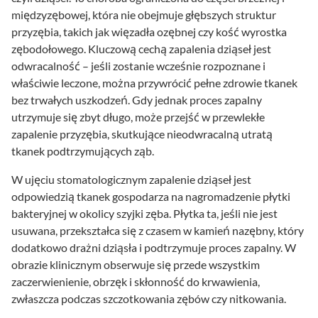
międzyzębowej, która nie obejmuje głębszych struktur
przyzębia, takich jak więzadła ozębnej czy kość wyrostka
zębodołowego. Kluczową cechą zapalenia dziąseł jest
odwracalność – jeśli zostanie wcześnie rozpoznane i
właściwie leczone, można przywrócić pełne zdrowie tkanek
bez trwałych uszkodzeń. Gdy jednak proces zapalny
utrzymuje się zbyt długo, może przejść w przewlekłe
zapalenie przyzębia, skutkujące nieodwracalną utratą
tkanek podtrzymujących ząb.
W ujęciu stomatologicznym zapalenie dziąseł jest
odpowiedzią tkanek gospodarza na nagromadzenie płytki
bakteryjnej w okolicy szyjki zęba. Płytka ta, jeśli nie jest
usuwana, przekształca się z czasem w kamień nazębny, który
dodatkowo drażni dziąsła i podtrzymuje proces zapalny. W
obrazie klinicznym obserwuje się przede wszystkim
zaczerwienienie, obrzęk i skłonność do krwawienia,
zwłaszcza podczas szczotkowania zębów czy nitkowania.