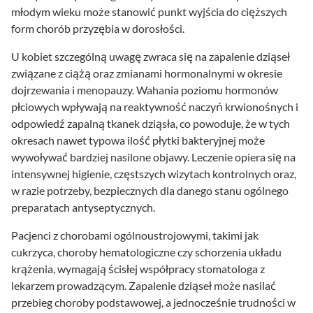
młodym wieku może stanowić punkt wyjścia do cięższych
form chorób przyzębia w dorosłości.
U kobiet szczególną uwagę zwraca się na zapalenie dziąseł
związane z ciążą oraz zmianami hormonalnymi w okresie
dojrzewania i menopauzy. Wahania poziomu hormonów
płciowych wpływają na reaktywność naczyń krwionośnych i
odpowiedź zapalną tkanek dziąsła, co powoduje, że w tych
okresach nawet typowa ilość płytki bakteryjnej może
wywoływać bardziej nasilone objawy. Leczenie opiera się na
intensywnej higienie, częstszych wizytach kontrolnych oraz,
w razie potrzeby, bezpiecznych dla danego stanu ogólnego
preparatach antyseptycznych.
Pacjenci z chorobami ogólnoustrojowymi, takimi jak
cukrzyca, choroby hematologiczne czy schorzenia układu
krążenia, wymagają ścisłej współpracy stomatologa z
lekarzem prowadzącym. Zapalenie dziąseł może nasilać
przebieg choroby podstawowej, a jednocześnie trudności w