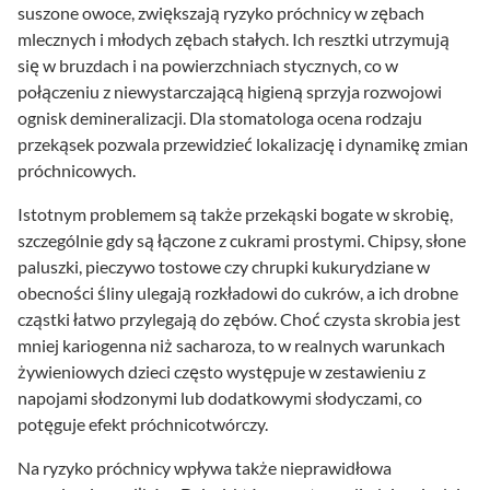
suszone owoce, zwiększają ryzyko próchnicy w zębach
mlecznych i młodych zębach stałych. Ich resztki utrzymują
się w bruzdach i na powierzchniach stycznych, co w
połączeniu z niewystarczającą higieną sprzyja rozwojowi
ognisk demineralizacji. Dla stomatologa ocena rodzaju
przekąsek pozwala przewidzieć lokalizację i dynamikę zmian
próchnicowych.
Istotnym problemem są także przekąski bogate w skrobię,
szczególnie gdy są łączone z cukrami prostymi. Chipsy, słone
paluszki, pieczywo tostowe czy chrupki kukurydziane w
obecności śliny ulegają rozkładowi do cukrów, a ich drobne
cząstki łatwo przylegają do zębów. Choć czysta skrobia jest
mniej kariogenna niż sacharoza, to w realnych warunkach
żywieniowych dzieci często występuje w zestawieniu z
napojami słodzonymi lub dodatkowymi słodyczami, co
potęguje efekt próchnicotwórczy.
Na ryzyko próchnicy wpływa także nieprawidłowa