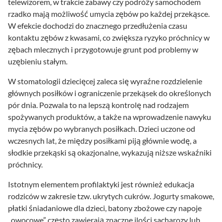
telewizorem, w trakcie zabawy czy podróży samochodem
rzadko mają możliwość umycia zębów po każdej przekąsce.
W efekcie dochodzi do znacznego przedłużenia czasu
kontaktu zębów z kwasami, co zwiększa ryzyko próchnicy w
zębach mlecznych i przygotowuje grunt pod problemy w
uzębieniu stałym.
W stomatologii dziecięcej zaleca się wyraźne rozdzielenie
głównych posiłków i ograniczenie przekąsek do określonych
pór dnia. Pozwala to na lepszą kontrolę nad rodzajem
spożywanych produktów, a także na wprowadzenie nawyku
mycia zębów po wybranych posiłkach. Dzieci uczone od
wczesnych lat, że między posiłkami piją głównie wodę, a
słodkie przekąski są okazjonalne, wykazują niższe wskaźniki
próchnicy.
Istotnym elementem profilaktyki jest również edukacja
rodziców w zakresie tzw. ukrytych cukrów. Jogurty smakowe,
płatki śniadaniowe dla dzieci, batony zbożowe czy napoje
„owocowe” często zawierają znaczne ilości sacharozy lub