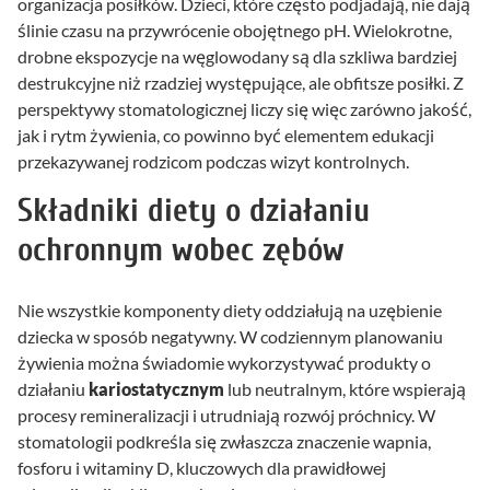
organizacja posiłków. Dzieci, które często podjadają, nie dają
ślinie czasu na przywrócenie obojętnego pH. Wielokrotne,
drobne ekspozycje na węglowodany są dla szkliwa bardziej
destrukcyjne niż rzadziej występujące, ale obfitsze posiłki. Z
perspektywy stomatologicznej liczy się więc zarówno jakość,
jak i rytm żywienia, co powinno być elementem edukacji
przekazywanej rodzicom podczas wizyt kontrolnych.
Składniki diety o działaniu
ochronnym wobec zębów
Nie wszystkie komponenty diety oddziałują na uzębienie
dziecka w sposób negatywny. W codziennym planowaniu
żywienia można świadomie wykorzystywać produkty o
działaniu
kariostatycznym
lub neutralnym, które wspierają
procesy remineralizacji i utrudniają rozwój próchnicy. W
stomatologii podkreśla się zwłaszcza znaczenie wapnia,
fosforu i witaminy D, kluczowych dla prawidłowej