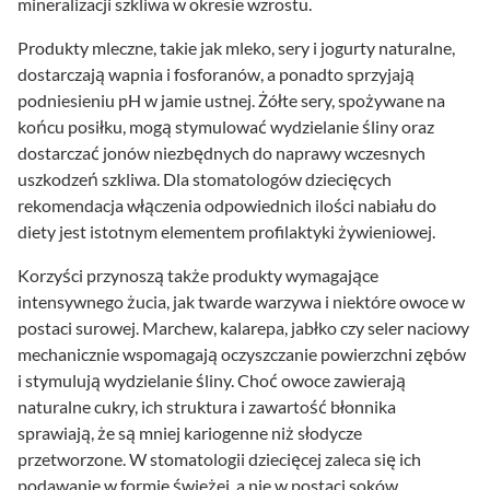
mineralizacji szkliwa w okresie wzrostu.
Produkty mleczne, takie jak mleko, sery i jogurty naturalne,
dostarczają wapnia i fosforanów, a ponadto sprzyjają
podniesieniu pH w jamie ustnej. Żółte sery, spożywane na
końcu posiłku, mogą stymulować wydzielanie śliny oraz
dostarczać jonów niezbędnych do naprawy wczesnych
uszkodzeń szkliwa. Dla stomatologów dziecięcych
rekomendacja włączenia odpowiednich ilości nabiału do
diety jest istotnym elementem profilaktyki żywieniowej.
Korzyści przynoszą także produkty wymagające
intensywnego żucia, jak twarde warzywa i niektóre owoce w
postaci surowej. Marchew, kalarepa, jabłko czy seler naciowy
mechanicznie wspomagają oczyszczanie powierzchni zębów
i stymulują wydzielanie śliny. Choć owoce zawierają
naturalne cukry, ich struktura i zawartość błonnika
sprawiają, że są mniej kariogenne niż słodycze
przetworzone. W stomatologii dziecięcej zaleca się ich
podawanie w formie świeżej, a nie w postaci soków.