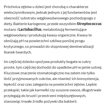
Próchnica zębów u dzieci jest chorobą o charakterze
wieloczynnikowym, jednak jednym z jej fundamentów jest
obecność substratu węglowodanowego pochodzącego z
diety. Bakterie kariogenne, przede wszystkim
Streptococcus
mutans i
Lactobacillus
, metabolizują fermentujące
węglowodany i produkują kwasy organiczne. Kwasy te
obniżają pH na powierzchni szkliwa poniżej progu
krytycznego, co prowadzi do stopniowej demineralizacji
tkanek twardych.
Im częściej dziecko spożywa produkty bogate w cukry
proste, tym częściej dochodzi do spadków pH w jamie ustnej.
Kluczowe znaczenie stomatologiczne ma zatem nie tylko
ilość przyjmowanych cukrów, ale również ich konsystencja,
lepkość oraz czas zalegania na powierzchni zębów. Lepkie
przekąski, takie jak karmelki czy suszone owoce, długotrwale
przylegają do bruzd i przestrzeni międzyzębowych,
stanowiąc trwałe źródło pożywki dla bakterii.