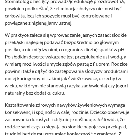
Stomatolog dziecięcy, prowadząc edukację prozdrowotną,
powinien podkreślać, że eliminacja słodyczy nie musi być
całkowita, lecz ich spożycie musi być kontrolowane i
powiązane z higieną jamy ustnej.
W praktyce zaleca się wprowadzanie jasnych zasad: słodkie
przekąski najlepiej podawać bezpośrednio po głównym
posiłku, a nie między nimi, co ogranicza liczbę spadków pH.
Po słodkim deserze wskazane jest przepłukanie ust wodą, a
w miarę możliwości umycie zębów pastą z fluorem. Rodzice
powinni także dążyć do zastępowania słodyczy produktami
mniej kariogennymi, takimi jak świeże owoce, orzechy (w
wieku, w którym nie stanowią ryzyka zadławienia) czy jogurt
naturalny bez dodatku cukru.
Kształtowanie zdrowych nawyków żywieniowych wymaga
konsekwencji i spójności w całej rodzinie. Dziecko obserwuje
zachowania dorosłych i chętnie je naśladuje. Jeśli widzi, że
rodzice sami często sięgają po słodkie napoje czy przekąski,
trudniej będzie mu zrozumieć konieczność ograniczeń. Z