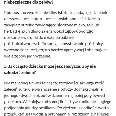
niebezpieczne dla zębów?
Podczas snu wydzielanie śliny istotnie spada, a jej działanie
oczyszczające i buforujące jest osłabione. Jeśli dziecko
zasypia z butelką zawierającą słodzone mleko, sok lub
herbatkę, płyn długo zalega wokół zębów, tworząc
doskonałe warunki do działania bakterii
próchnicotwórczych. To sprzyja powstawaniu próchnicy
wczesnodziecięcej, często bardzo agresywnej i obejmującej
wiele zębów jednocześnie.
5. Jak często dziecko może jeść słodycze, aby nie
szkodzić zębom?
Nie ma jednej uniwersalnej częstotliwości, ale większość
zaleceń sugeruje ograniczenie słodyczy do maksymalnie
jednego–dwóch epizodów dziennie, najlepiej po głównych
posiłkach. Ważniejsze od samej ilości bywa unikanie ciągłego
podjadania między posiłkami. Po zjedzeniu słodkości warto
przepłukać usta wodą, a przynajmniej raz dziennie, najlepiej