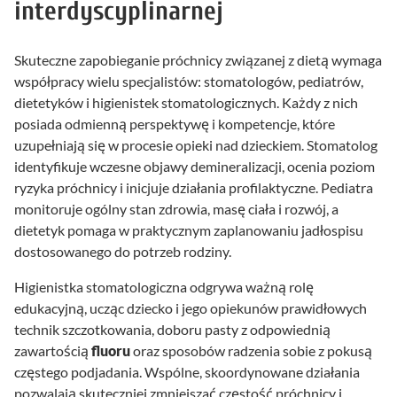
interdyscyplinarnej
Skuteczne zapobieganie próchnicy związanej z dietą wymaga
współpracy wielu specjalistów: stomatologów, pediatrów,
dietetyków i higienistek stomatologicznych. Każdy z nich
posiada odmienną perspektywę i kompetencje, które
uzupełniają się w procesie opieki nad dzieckiem. Stomatolog
identyfikuje wczesne objawy demineralizacji, ocenia poziom
ryzyka próchnicy i inicjuje działania profilaktyczne. Pediatra
monitoruje ogólny stan zdrowia, masę ciała i rozwój, a
dietetyk pomaga w praktycznym zaplanowaniu jadłospisu
dostosowanego do potrzeb rodziny.
Higienistka stomatologiczna odgrywa ważną rolę
edukacyjną, ucząc dziecko i jego opiekunów prawidłowych
technik szczotkowania, doboru pasty z odpowiednią
zawartością
fluoru
oraz sposobów radzenia sobie z pokusą
częstego podjadania. Wspólne, skoordynowane działania
pozwalają skuteczniej zmniejszać częstość próchnicy i