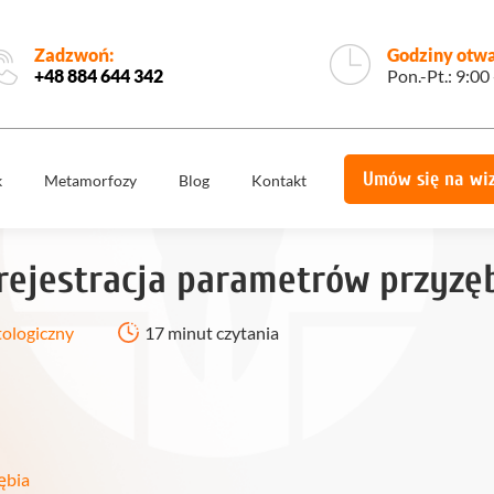
Zadzwoń:
Godziny otwa
+48 884 644 342
Pon.-Pt.: 9:00
Umów się na wi
k
Metamorfozy
Blog
Kontakt
e
Korony
Licówki
protetyczne
rejestracja parametrów przyzę
Implantologia
Implantoprotety
ogiczne
Chirurgia
tologiczny
17 minut czytania
miech
Implanty
stomatologiczna,
zygomatyczne
szczękowa
ie
Protetyka
All on 4
yka
Stomatologia
Ortodoncja
estetyczna
ębia
Ortodoncja