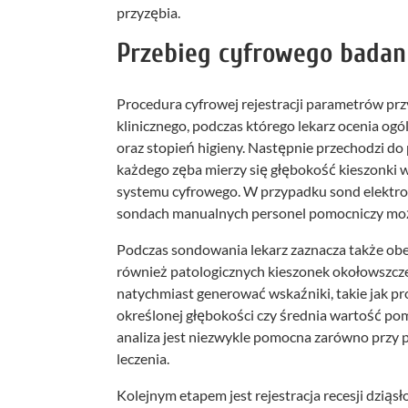
przyzębia.
Przebieg cyfrowego badan
Procedura cyfrowej rejestracji parametrów pr
klinicznego, podczas którego lekarz ocenia ogóln
oraz stopień higieny. Następnie przechodzi d
każdego zęba mierzy się głębokość kieszonki w
systemu cyfrowego. W przypadku sond elektron
sondach manualnych personel pomocniczy moż
Podczas sondowania lekarz zaznacza także obec
również patologicznych kieszonek okołowszc
natychmiast generować wskaźniki, takie jak pr
określonej głębokości czy średnia wartość p
analiza jest niezwykle pomocna zarówno przy p
leczenia.
Kolejnym etapem jest rejestracja recesji dziąs