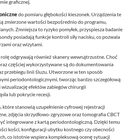
mie graficznej.
roniczne
do pomiaru głębokości kieszonek. Urządzenia te
ają zmierzone wartości bezpośrednio do programu,
anych. Zmniejsza to ryzyko pomyłek, przyspiesza badanie
ondy posiadają funkcje kontroli siły nacisku, co pozwala
rzami oraz wizytami.
rolę odgrywają również skanery wewnątrzustne. Choć
, coraz częściej wykorzystywane są do dokumentowania
az przebiegu linii śluzu. Utworzone w ten sposób
ymi periodontologicznymi, tworząc bardzo szczegółową
wizualizację efektów zabiegów chirurgii
sła lub pokrycie recesji.
które stanowią uzupełnienie cyfrowej rejestracji
zne, zdjęcia skrzydłowo-zgryzowe oraz tomografia CBCT
być integrowane z kartą periodontologiczną. Dzięki temu
ści kości, konfiguracji ubytku kostnego czy obecności
h, co istotnie wspiera kompleksową ocenę sytuacji