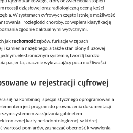
zepu łącznotkankowego, który odzwierciedla stopień
m recesji dziąsłowej oraz radiologiczną oceną kości
zębia. W systemach cyfrowych często istnieje możliwość
owania i rozległości choroby, co wspiera klasyfikację
oznania zgodnie z aktualnymi wytycznymi.
ch jak
ruchomość
zębów, furkacje w zębach
j i kamienia nazębnego, a także stan błony śluzowej
w jednym, elektronicznym systemie, tworzą bardzo
bia pacjenta, znacznie wykraczający poza możliwości
osowane w rejestracji cyfrowej
era się na kombinacji specjalistycznego oprogramowania
elementem jest program do prowadzenia dokumentacji
zerszym systemem zarządzania gabinetem
ktronicznej karty periodontologicznej, w której
 wartości pomiarów, zaznaczać obecność krwawienia,