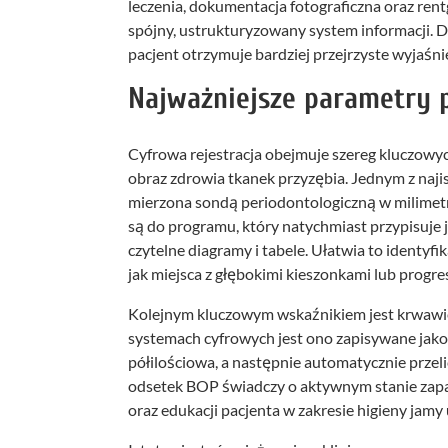
leczenia, dokumentacja fotograficzna oraz ren
spójny, ustrukturyzowany system informacji. Dzi
pacjent otrzymuje bardziej przejrzyste wyjaśni
Najważniejsze parametry 
Cyfrowa rejestracja obejmuje szereg kluczow
obraz zdrowia tkanek przyzębia. Jednym z naji
mierzona sondą periodontologiczną w milime
są do programu, który natychmiast przypisuje 
czytelne diagramy i tabele. Ułatwia to identyf
jak miejsca z głębokimi kieszonkami lub progre
Kolejnym kluczowym wskaźnikiem jest krwawie
systemach cyfrowych jest ono zapisywane jako
półilościowa, a następnie automatycznie prze
odsetek BOP świadczy o aktywnym stanie zapal
oraz edukacji pacjenta w zakresie higieny jamy 