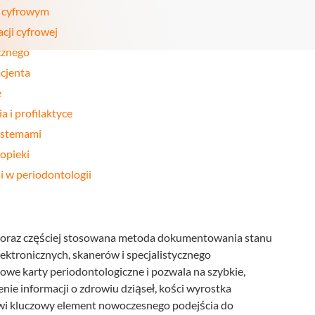
Stomatologia
u cyfrowym
yka
nakładkowa –
cyfrowa
Invisalign®
cji cyfrowej
Leczenie
Stomatologia
cja
cznego
kanałowe
dziecięca
acjenta
Stomatologia
pia
Laseroterapia
zachowawcza
e
a
Bonding
 i profilaktyce
Periodontologia
a
zębów
systemami
 opieki
u
i w periodontologii
 coraz częściej stosowana metoda dokumentowania stanu
ektronicznych, skanerów i specjalistycznego
owe karty periodontologiczne i pozwala na szybkie,
nie informacji o zdrowiu dziąseł, kości wyrostka
wi kluczowy element nowoczesnego podejścia do