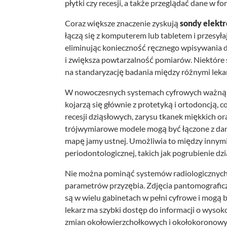
płytki czy recesji, a także przeglądać dane w for
Coraz większe znaczenie zyskują
sondy elekt
łączą się z komputerem lub tabletem i przesył
eliminując konieczność ręcznego wpisywania d
i zwiększa powtarzalność pomiarów. Niektóre s
na standaryzację badania między różnymi leka
W nowoczesnych systemach cyfrowych ważną 
kojarzą się głównie z protetyką i ortodoncją
recesji dziąsłowych, zarysu tkanek miękkich or
trójwymiarowe modele mogą być łączone z dan
mapę jamy ustnej. Umożliwia to między innymi 
periodontologicznej, takich jak pogrubienie dzią
Nie można pominąć systemów radiologicznych, 
parametrów przyzębia. Zdjęcia pantomografic
są w wielu gabinetach w pełni cyfrowe i mogą 
lekarz ma szybki dostęp do informacji o wysoko
zmian okołowierzchołkowych i okołokoronowyc