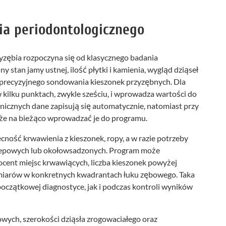
ia periodontologicznego
zyzębia rozpoczyna się od klasycznego badania
y stan jamy ustnej, ilość płytki i kamienia, wygląd dziąseł
o precyzyjnego sondowania kieszonek przyzębnych. Dla
 kilku punktach, zwykle sześciu, i wprowadza wartości do
icznych dane zapisują się automatycznie, natomiast przy
e na bieżąco wprowadzać je do programu.
ność krwawienia z kieszonek, ropy, a w razie potrzeby
zepowych lub okołowsadzonych. Program może
ocent miejsc krwawiących, liczba kieszonek powyżej
omiarów w konkretnych kwadrantach łuku zębowego. Taka
oczątkowej diagnostyce, jak i podczas kontroli wyników
łowych, szerokości dziąsła zrogowaciałego oraz