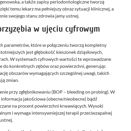
tgenowska, a także zapisy periodontologiczne tworzą
ęki temu lekarz ma pełniejszy obraz sytuacji klinicznej, a
enie swojego stanu zdrowia jamy ustnej.
przyzębia w ujęciu cyfrowym
ych parametrów, które w połączeniu tworzą kompletny
stotniejszych jest głębokość kieszonek dziąsłowych,
trach. W systemach cyfrowych wartości te wprowadzane
je do konkretnych zębów oraz powierzchni, generując
ikację obszarów wymagających szczególnej uwagi, takich
sją zmian.
nie przy zgłębnikowaniu (BOP – bleeding on probing). W
 informacja jakościowa (obecne/nieobecne) bądź
liczane na procent powierzchni krwawiących. Wysoki
nym i wymaga intensywniejszej terapii przeciwzapalnej
ustnej.