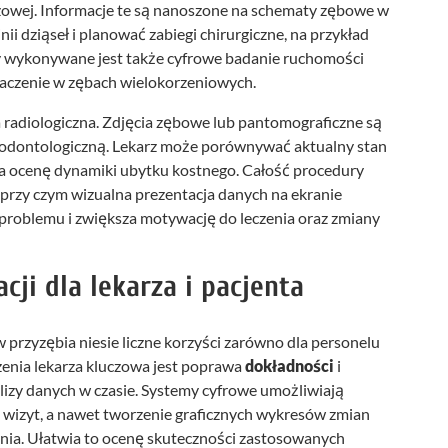
zowej. Informacje te są nanoszone na schematy zębowe w
ii dziąseł i planować zabiegi chirurgiczne, na przykład
by wykonywane jest także cyfrowe badanie ruchomości
naczenie w zębach wielokorzeniowych.
a radiologiczna. Zdjęcia zębowe lub pantomograficzne są
riodontologiczną. Lekarz może porównywać aktualny stan
ia ocenę dynamiki ubytku kostnego. Całość procedury
przy czym wizualna prezentacja danych na ekranie
problemu i zwiększa motywację do leczenia oraz zmiany
ji dla lekarza i pacjenta
przyzębia niesie liczne korzyści zarówno dla personelu
zenia lekarza kluczowa jest poprawa
dokładności
i
lizy danych w czasie. Systemy cyfrowe umożliwiają
wizyt, a nawet tworzenie graficznych wykresów zmian
nia. Ułatwia to ocenę skuteczności zastosowanych