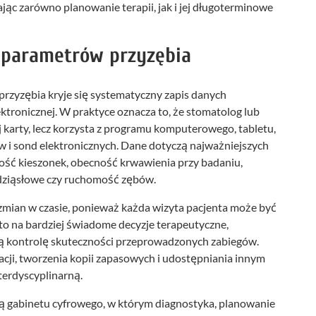
ając zarówno planowanie terapii, jak i jej długoterminowe
ji parametrów przyzębia
przyzębia kryje się systematyczny zapis danych
ktronicznej. W praktyce oznacza to, że stomatolog lub
karty, lecz korzysta z programu komputerowego, tabletu,
w i sond elektronicznych. Dane dotyczą najważniejszych
kość kieszonek, obecność krwawienia przy badaniu,
dziąsłowe czy ruchomość zębów.
zmian w czasie, ponieważ każda wizyta pacjenta może być
to na bardziej świadome decyzje terapeutyczne,
szą kontrolę skuteczności przeprowadzonych zabiegów.
cji, tworzenia kopii zapasowych i udostępniania innym
nterdyscyplinarną.
ją gabinetu cyfrowego, w którym diagnostyka, planowanie