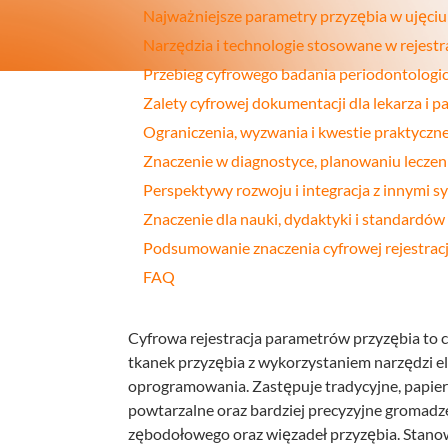
Najważniejsze parametry przyzębia w ujęci
Profilakt
Narzędzia i technologie stosowane w rejestra
Higieniza
Przebieg cyfrowego badania periodontologi
Zalety cyfrowej dokumentacji dla lekarza i p
Fizjotera
Ograniczenia, wyzwania i kwestie praktyczn
Medycyn
Znaczenie w diagnostyce, planowaniu leczenia
estetyczn
Perspektywy rozwoju i integracja z innymi 
Leczenie
Znaczenie dla nauki, dydaktyki i standardów
bruksizm
Podsumowanie znaczenia cyfrowej rejestracj
FAQ
Cyfrowa rejestracja parametrów przyzębia to
tkanek przyzębia z wykorzystaniem narzędzi el
oprogramowania. Zastępuje tradycyjne, papier
powtarzalne oraz bardziej precyzyjne gromadze
zębodołowego oraz więzadeł przyzębia. Stano