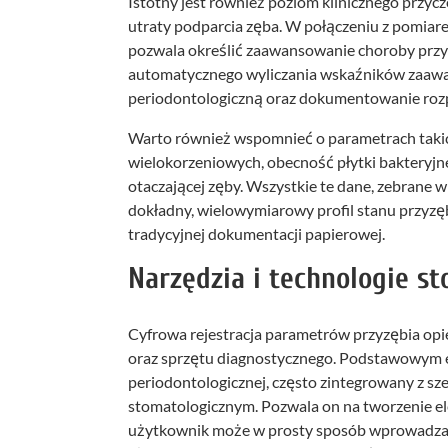
Istotny jest również poziom klinicznego przyc
utraty podparcia zęba. W połączeniu z pomiare
pozwala określić zaawansowanie choroby przy
automatycznego wyliczania wskaźników zaawans
periodontologiczną oraz dokumentowanie rozp
Warto również wspomnieć o parametrach taki
wielokorzeniowych, obecność płytki bakteryjne
otaczającej zęby. Wszystkie te dane, zebrane 
dokładny, wielowymiarowy profil stanu przyzę
tradycyjnej dokumentacji papierowej.
Narzędzia i technologie st
Cyfrowa rejestracja parametrów przyzębia opi
oraz sprzętu diagnostycznego. Podstawowym 
periodontologicznej, często zintegrowany z s
stomatologicznym. Pozwala on na tworzenie ele
użytkownik może w prosty sposób wprowadzać