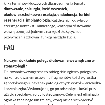
kilka terminów kluczowych dla zrozumienia tematu:
dłutowanie
,
chirurgia
,
kość
,
wyrostek
,
okołowierzchołkowe
,
resekcja
,
endodoncja
,
torbiel
,
regeneracja
,
implantologia
. Każde z nich odsyła do
szerszego kontekstu klinicznego, w którym dłutowanie
wewnętrzne jest jednym z narzędzi służących do
przywracania zdrowia i funkcji narządu żucia.
FAQ
Na czym dokładnie polega dłutowanie wewnętrzne w
stomatologii?
Dłutowanie wewnętrzne to zabieg chirurgiczny polegający
na kontrolowanym usuwaniu fragmentów kości wyrostka
zębodołowego lub tkanek patologicznych wokół wierzchołka
korzenia zęba. Wykonuje się go po odsłonięciu kości, przy
użyciu specjalnych dłut i osteotomów. Celem jest eliminacja
ogniska zapalnego lub zmiany, której nie da się wyleczyć