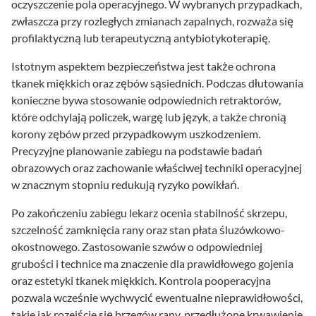
oczyszczenie pola operacyjnego. W wybranych przypadkach,
zwłaszcza przy rozległych zmianach zapalnych, rozważa się
profilaktyczną lub terapeutyczną antybiotykoterapię.
Istotnym aspektem bezpieczeństwa jest także ochrona
tkanek miękkich oraz zębów sąsiednich. Podczas dłutowania
konieczne bywa stosowanie odpowiednich retraktorów,
które odchylają policzek, wargę lub język, a także chronią
korony zębów przed przypadkowym uszkodzeniem.
Precyzyjne planowanie zabiegu na podstawie badań
obrazowych oraz zachowanie właściwej techniki operacyjnej
w znacznym stopniu redukują ryzyko powikłań.
Po zakończeniu zabiegu lekarz ocenia stabilność skrzepu,
szczelność zamknięcia rany oraz stan płata śluzówkowo-
okostnowego. Zastosowanie szwów o odpowiedniej
grubości i technice ma znaczenie dla prawidłowego gojenia
oraz estetyki tkanek miękkich. Kontrola pooperacyjna
pozwala wcześnie wychwycić ewentualne nieprawidłowości,
takie jak rozejście się brzegów rany, przedłużone krwawienie