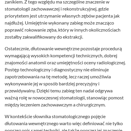
zanikiem. Z tego względu ma szczególne znaczenie w
stomatologii zachowawczej i rekonstrukcyjnej, gdzie
priorytetem jest utrzymanie własnych zębów pacjenta jak
najdłużej. Umiejętnie wykonany zabieg może znacząco
poprawić rokowanie zęba, który w innych okolicznościach
zostałby zakwalifikowany do ekstrakcji.
Ostatecznie, dłutowanie wewnętrzne pozostaje procedurą
wymagającą wysokich kompetencji technicznych, dobrej
znajomości anatomii oraz umiejętności oceny radiologicznej.
Postęp technologiczny i diagnostyczny nie eliminuje
zapotrzebowania na tę metodę, lecz raczej umożliwia
wykonywanie jej w sposób bardziej precyzyjny i
przewidywalny. Dzięki temu zabieg ten nadal odgrywa
ważną rolę w nowoczesnej stomatologii, stanowiąc pomost
między leczeniem zachowawczym a chirurgicznym.
W kontekście słownika stomatologicznego pojęcie
dłutowania wewnętrznego warto więc definiować nie tylko
poprzez opis samej techniki, ale także poprzez jej znaczenie