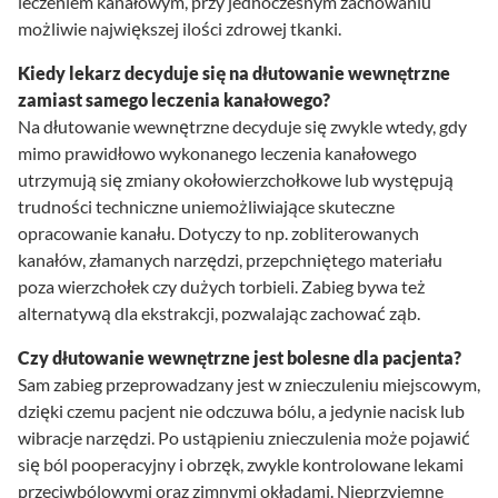
leczeniem kanałowym, przy jednoczesnym zachowaniu
możliwie największej ilości zdrowej tkanki.
Kiedy lekarz decyduje się na dłutowanie wewnętrzne
zamiast samego leczenia kanałowego?
Na dłutowanie wewnętrzne decyduje się zwykle wtedy, gdy
mimo prawidłowo wykonanego leczenia kanałowego
utrzymują się zmiany okołowierzchołkowe lub występują
trudności techniczne uniemożliwiające skuteczne
opracowanie kanału. Dotyczy to np. zobliterowanych
kanałów, złamanych narzędzi, przepchniętego materiału
poza wierzchołek czy dużych torbieli. Zabieg bywa też
alternatywą dla ekstrakcji, pozwalając zachować ząb.
Czy dłutowanie wewnętrzne jest bolesne dla pacjenta?
Sam zabieg przeprowadzany jest w znieczuleniu miejscowym,
dzięki czemu pacjent nie odczuwa bólu, a jedynie nacisk lub
wibracje narzędzi. Po ustąpieniu znieczulenia może pojawić
się ból pooperacyjny i obrzęk, zwykle kontrolowane lekami
przeciwbólowymi oraz zimnymi okładami. Nieprzyjemne