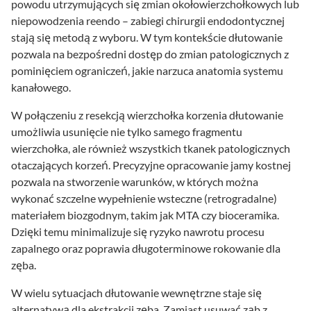
powodu utrzymujących się zmian okołowierzchołkowych lub
niepowodzenia reendo – zabiegi chirurgii endodontycznej
stają się metodą z wyboru. W tym kontekście dłutowanie
pozwala na bezpośredni dostęp do zmian patologicznych z
pominięciem ograniczeń, jakie narzuca anatomia systemu
kanałowego.
W połączeniu z resekcją wierzchołka korzenia dłutowanie
umożliwia usunięcie nie tylko samego fragmentu
wierzchołka, ale również wszystkich tkanek patologicznych
otaczających korzeń. Precyzyjne opracowanie jamy kostnej
pozwala na stworzenie warunków, w których można
wykonać szczelne wypełnienie wsteczne (retrogradalne)
materiałem biozgodnym, takim jak MTA czy bioceramika.
Dzięki temu minimalizuje się ryzyko nawrotu procesu
zapalnego oraz poprawia długoterminowe rokowanie dla
zęba.
W wielu sytuacjach dłutowanie wewnętrzne staje się
alternatywą dla ekstrakcji zęba. Zamiast usuwać ząb z