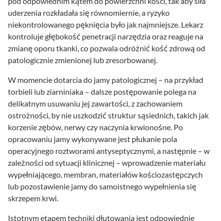
pod odpowiednim kątem do powierzchni kości, tak aby siła
uderzenia rozkładała się równomiernie, a ryzyko
niekontrolowanego pęknięcia było jak najmniejsze. Lekarz
kontroluje głębokość penetracji narzędzia oraz reaguje na
zmianę oporu tkanki, co pozwala odróżnić kość zdrową od
patologicznie zmienionej lub zresorbowanej.
W momencie dotarcia do jamy patologicznej – na przykład
torbieli lub ziarniniaka – dalsze postępowanie polega na
delikatnym usuwaniu jej zawartości, z zachowaniem
ostrożności, by nie uszkodzić struktur sąsiednich, takich jak
korzenie zębów, nerwy czy naczynia krwionośne. Po
opracowaniu jamy wykonywane jest płukanie pola
operacyjnego roztworami antyseptycznymi, a następnie – w
zależności od sytuacji klinicznej – wprowadzenie materiału
wypełniającego, membran, materiałów kościozastępczych
lub pozostawienie jamy do samoistnego wypełnienia się
skrzepem krwi.
Istotnym etapem techniki dłutowania jest odpowiednie