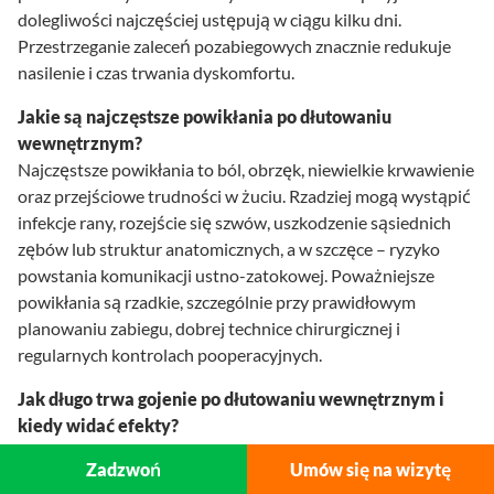
dolegliwości najczęściej ustępują w ciągu kilku dni.
Przestrzeganie zaleceń pozabiegowych znacznie redukuje
nasilenie i czas trwania dyskomfortu.
Jakie są najczęstsze powikłania po dłutowaniu
wewnętrznym?
Najczęstsze powikłania to ból, obrzęk, niewielkie krwawienie
oraz przejściowe trudności w żuciu. Rzadziej mogą wystąpić
infekcje rany, rozejście się szwów, uszkodzenie sąsiednich
zębów lub struktur anatomicznych, a w szczęce – ryzyko
powstania komunikacji ustno-zatokowej. Poważniejsze
powikłania są rzadkie, szczególnie przy prawidłowym
planowaniu zabiegu, dobrej technice chirurgicznej i
regularnych kontrolach pooperacyjnych.
Jak długo trwa gojenie po dłutowaniu wewnętrznym i
kiedy widać efekty?
Gojenie tkanek miękkich trwa zwykle od jednego do kilku
Zadzwoń
Umów się na wizytę
tygodni, a szwy usuwa się najczęściej po 7–10 dniach. Proces