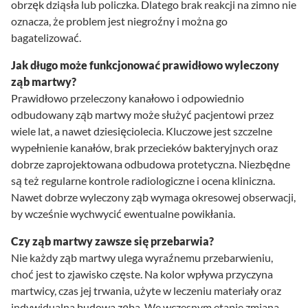
obrzęk dziąsła lub policzka. Dlatego brak reakcji na zimno nie
oznacza, że problem jest niegroźny i można go
bagatelizować.
Jak długo może funkcjonować prawidłowo wyleczony
ząb martwy?
Prawidłowo przeleczony kanałowo i odpowiednio
odbudowany ząb martwy może służyć pacjentowi przez
wiele lat, a nawet dziesięciolecia. Kluczowe jest szczelne
wypełnienie kanałów, brak przecieków bakteryjnych oraz
dobrze zaprojektowana odbudowa protetyczna. Niezbędne
są też regularne kontrole radiologiczne i ocena kliniczna.
Nawet dobrze wyleczony ząb wymaga okresowej obserwacji,
by wcześnie wychwycić ewentualne powikłania.
Czy ząb martwy zawsze się przebarwia?
Nie każdy ząb martwy ulega wyraźnemu przebarwieniu,
choć jest to zjawisko częste. Na kolor wpływa przyczyna
martwicy, czas jej trwania, użyte w leczeniu materiały oraz
indywidualna budowa zęba. We wczesnym etapie zmiana