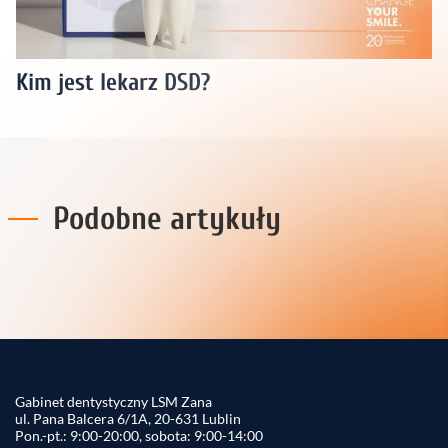
Kim jest lekarz DSD?
Podobne artykuły
Gabinet dentystyczny LSM Zana
ul. Pana Balcera 6/1A, 20-631 Lublin
Pon.-pt.: 9:00-20:00, sobota: 9:00-14:00