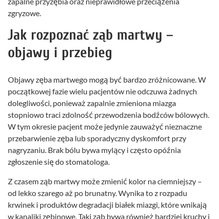
zapalne przyzębia oraz nieprawidłowe przeciążenia
zgryzowe.
Jak rozpoznać ząb martwy –
objawy i przebieg
Objawy zęba martwego mogą być bardzo zróżnicowane. W
początkowej fazie wielu pacjentów nie odczuwa żadnych
dolegliwości, ponieważ zapalnie zmieniona miazga
stopniowo traci zdolność przewodzenia bodźców bólowych.
W tym okresie pacjent może jedynie zauważyć nieznaczne
przebarwienie zęba lub sporadyczny dyskomfort przy
nagryzaniu. Brak bólu bywa mylący i często opóźnia
zgłoszenie się do stomatologa.
Z czasem ząb martwy może zmienić kolor na ciemniejszy –
od lekko szarego aż po brunatny. Wynika to z rozpadu
krwinek i produktów degradacji białek miazgi, które wnikają
w kanaliki zębinowe. Taki ząb bywa również bardziej kruchy i