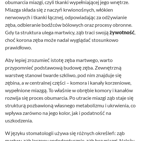
obumarcia miazgi, czyli tkanki wypełniającej jego wnętrze.
Miazga składa się z naczyń krwionośnych, włókien
nerwowych i tkanki łącznej, odpowiadając za odżywianie
zęba, odbieranie bodźców bólowych oraz procesy obronne.
Gdy ta struktura ulega martwicy, ząb traci swoją
żywotność
,
choć korona zęba może nadal wyglądać stosunkowo
prawidłowo.
Aby lepiej zrozumieć istotę zęba martwego, warto
przypomnieć podstawową budowę zęba. Zewnętrzną
warstwę stanowi twarde szkliwo, pod nim znajduje się
zębina, a w centralnej części – komora i kanały korzeniowe,
wypełnione miazgą. To właśnie w obrębie komory i kanałów
rozwija się proces obumarcia. Po utracie miazgi ząb staje się
strukturą pozbawioną własnego metabolizmu i ukrwienia, co
wpływa zarówno na jego kolor, jak i podatność na
uszkodzenia.
W języku stomatologii używa się różnych określeń: ząb
martwy, ząb leczony endodontycznie, ząb bez miazgi. Należy