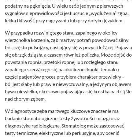
podatny na pęknięcia. U wielu osób jednym z pierwszych
sygnałów nieprawidłowości jest uczucie „wydłużenia” zęba,
lekka tkliwość przy nagryzaniu lub przy dotyku językiem.
W przypadku rozwiniętego stanu zapalnego w okolicy
wierzchołka korzenia, ząb martwy potrafi powodować silny
ból, często pulsujący, nasilający się w pozycji leżącej. Pojawia
się obrzęk dziąsła, a czasem również policzka. Może dojść do
powstania ropnia, przetoki ropnej lub rozległego stanu
zapalnego szerzącego się na okoliczne tkanki. Jednak u
części pacjentów proces przybiera charakter przewlekły –
ból jest słaby lub prawie niewyczuwalny, a jedynym objawem
bywa niewielka, okresowo pojawiająca się krostka na dziąśle
nad chorym zębem.
W diagnostyce zęba martwego kluczowe znaczenie ma
badanie stomatologiczne, testy żywotności miazgi oraz
diagnostyka radiologiczna. Stomatolog może zastosować
testy termiczne, elektryczne lub perkusyjne, aby ocenić