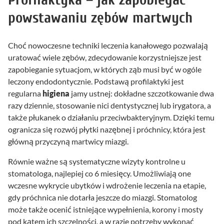
powstawaniu zębów martwych
Choć nowoczesne techniki leczenia kanałowego pozwalają
uratować wiele zębów, zdecydowanie korzystniejsze jest
zapobieganie sytuacjom, w których ząb musi być w ogóle
leczony endodontycznie. Podstawą profilaktyki jest
regularna
higiena
jamy ustnej: dokładne szczotkowanie dwa
razy dziennie, stosowanie nici dentystycznej lub irygatora, a
także płukanek o działaniu przeciwbakteryjnym. Dzięki temu
ogranicza się rozwój płytki nazębnej i próchnicy, która jest
główną przyczyną martwicy miazgi.
Równie ważne są systematyczne wizyty kontrolne u
stomatologa, najlepiej co 6 miesięcy. Umożliwiają one
wczesne wykrycie ubytków i wdrożenie leczenia na etapie,
gdy próchnica nie dotarła jeszcze do miazgi. Stomatolog
może także ocenić istniejące wypełnienia, korony i mosty
pod kątem ich szczelności, a w razie potrzeby wykonać