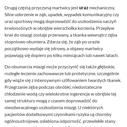
Drugą częstą przyczyną martwicy jest
uraz
mechaniczny.
Silne uderzenie w ząb, upadek, wypadek komunikacyjny czy
uraz sportowy mogą doprowadzić do uszkodzenia naczyń
krwionośnych w obrębie wierzchołka korzenia. Przepływ
krwi do miazgi zostaje przerwany, a tkanka wewnątrz zęba
stopniowo obumiera. Zdarza się, że ząb po urazie
początkowo wydaje się zdrowy, a objawy martwicy
pojawiają się dopiero po kilku miesiącach lub nawet latach.
Do obumarcia miazgi może przyczynić się także głębokie,
rozległe leczenie zachowawcze lub protetyczne, szczególnie
gdy wiąże się z intensywnym szlifowaniem twardych tkanek.
Przegrzanie zęba podczas obróbki, niedostateczne
chłodzenie wodą czy wielokrotne ingerencje w obrębie tej
samej struktury mogą z czasem doprowadzić do
nieodwracalnego uszkodzenia miazgi. U niektórych
pacjentów dodatkowymi czynnikami ryzyka są choroby
ogólnoustrojowe, osłabiona odporność, przewlekłe stany