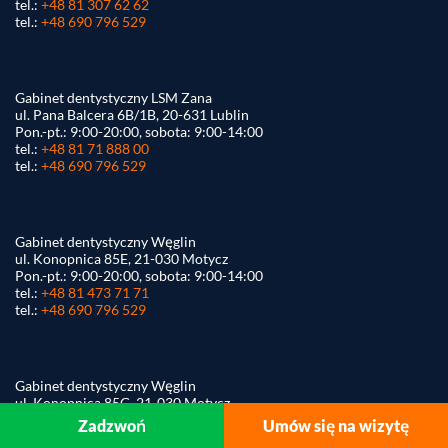
tel.:
+48 81 307 62 62
tel.:
+48 690 796 529
Gabinet dentystyczny LSM Zana
ul. Pana Balcera 6B/1B, 20-631 Lublin
Pon.-pt.: 9:00-20:00, sobota: 9:00-14:00
tel.:
+48 81 71 888 00
tel.:
+48 690 796 529
Gabinet dentystyczny Węglin
ul. Konopnica 85E, 21-030 Motycz
Pon.-pt.: 9:00-20:00, sobota: 9:00-14:00
tel.:
+48 81 473 71 71
tel.:
+48 690 796 529
Gabinet dentystyczny Węglin
ul. Konopnica 85G, 21-030 Motycz
Pon.-pt.: 9:00-20:00, sobota: 9:00-14:00
Zadzwoń
Umów się na wizytę
tel.:
+48 81 307 75 22