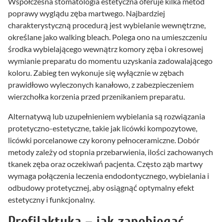
Współczesna stomatologia estetyczna oferuje kilka metod
poprawy wyglądu zęba martwego. Najbardziej
charakterystyczną procedurą jest wybielanie wewnętrzne,
określane jako walking bleach. Polega ono na umieszczeniu
środka wybielającego wewnątrz komory zęba i okresowej
wymianie preparatu do momentu uzyskania zadowalającego
koloru. Zabieg ten wykonuje się wyłącznie w zębach
prawidłowo wyleczonych kanałowo, z zabezpieczeniem
wierzchołka korzenia przed przenikaniem preparatu.
Alternatywą lub uzupełnieniem wybielania są rozwiązania
protetyczno-estetyczne, takie jak licówki kompozytowe,
licówki porcelanowe czy korony pełnoceramiczne. Dobór
metody zależy od stopnia przebarwienia, ilości zachowanych
tkanek zęba oraz oczekiwań pacjenta. Często ząb martwy
wymaga połączenia leczenia endodontycznego, wybielania i
odbudowy protetycznej, aby osiągnąć optymalny efekt
estetyczny i funkcjonalny.
Profilaktyka – jak zapobiegać