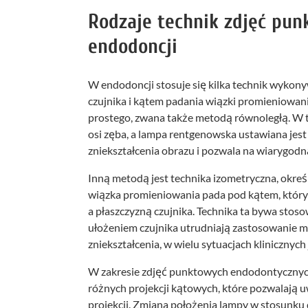
Rodzaje technik zdjęć pu
endodoncji
W endodoncji stosuje się kilka technik wykon
czujnika i kątem padania wiązki promieniowani
prostego, zwana także metodą równoległą. W te
osi zęba, a lampa rentgenowska ustawiana jest 
zniekształcenia obrazu i pozwala na wiarygodn
Inną metodą jest technika izometryczna, okre
wiązka promieniowania pada pod kątem, który 
a płaszczyzną czujnika. Technika ta bywa stos
ułożeniem czujnika utrudniają zastosowanie 
zniekształcenia, w wielu sytuacjach kliniczny
W zakresie zdjęć punktowych endodontycznyc
różnych projekcji kątowych, które pozwalają 
projekcji. Zmiana położenia lampy w stosunku 