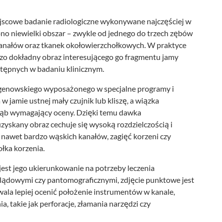
jscowe badanie radiologiczne wykonywane najczęściej w
no niewielki obszar – zwykle od jednego do trzech zębów
, kanałów oraz tkanek okołowierzchołkowych. W praktyce
dzo dokładny obraz interesującego go fragmentu jamy
stępnych w badaniu klinicznym.
tgenowskiego wyposażonego w specjalne programy i
w jamie ustnej mały czujnik lub kliszę, a wiązka
ząb wymagający oceny. Dzięki temu dawka
zyskany obraz cechuje się wysoką rozdzielczością i
nawet bardzo wąskich kanałów, zagięć korzeni czy
łka korzenia.
est jego ukierunkowanie na potrzeby leczenia
lądowymi czy pantomograficznymi, zdjęcie punktowe jest
ala lepiej ocenić położenie instrumentów w kanale,
, takie jak perforacje, złamania narzędzi czy