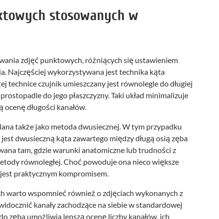
nktowych stosowanych w
ywania zdjęć punktowych, różniących się ustawieniem
a. Najczęściej wykorzystywana jest technika kąta
j technice czujnik umieszczany jest równolegle do długiej
prostopadle do jego płaszczyzny. Taki układ minimalizuje
ą ocenę długości kanałów.
ślana także jako metoda dwusiecznej. W tym przypadku
jest dwusieczną kąta zawartego między długą osią zęba
owana tam, gdzie warunki anatomiczne lub trudności z
metody równoległej. Choć powoduje ona nieco większe
ch jest praktycznym kompromisem.
h warto wspomnieć również o zdjęciach wykonanych z
uwidocznić kanały zachodzące na siebie w standardowej
do zęba umożliwia lepszą ocenę liczby kanałów, ich