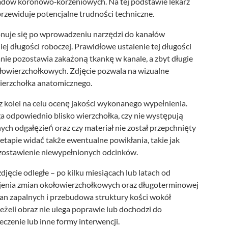
adów koronowo‑korzeniowych. Na tej podstawie lekarz
 przewiduje potencjalne trudności techniczne.
ykonuje się po wprowadzeniu narzędzi do kanałów
ej długości roboczej. Prawidłowe ustalenie tej długości
nie pozostawia zakażoną tkankę w kanale, a zbyt długie
owierzchołkowych. Zdjęcie pozwala na wizualne
ierzchołka anatomicznego.
 kolei na celu ocenę jakości wykonanego wypełnienia.
ęga odpowiednio blisko wierzchołka, czy nie występują
ych odgałęzień oraz czy materiał nie został przepchnięty
etapie widać także ewentualne powikłania, takie jak
pozostawienie niewypełnionych odcinków.
ęcie odległe – po kilku miesiącach lub latach od
ojenia zmian okołowierzchołkowych oraz długoterminowej
ian zapalnych i przebudowa struktury kości wokół
eżeli obraz nie ulega poprawie lub dochodzi do
czenie lub inne formy interwencji.