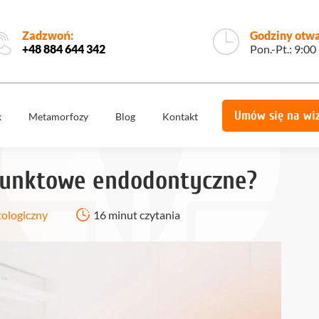
Zadzwoń:
Godziny otwa
+48 884 644 342
Pon.-Pt.: 9:00
Umów się na wi
k
Metamorfozy
Blog
Kontakt
e
Korony
Licówki
protetyczne
 punktowe endodontyczne?
Implantologia
Implantoprotety
ogiczne
Chirurgia
tologiczny
16 minut czytania
miech
Implanty
stomatologiczna,
zygomatyczne
szczękowa
ie
Protetyka
All on 4
yka
Stomatologia
Ortodoncja
estetyczna
Ortodoncja