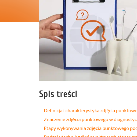
Profilakt
Higieniza
Fizjotera
Medycyn
estetyczn
Leczenie
bruksizm
Spis treści
Definicja i charakterystyka zdjęcia punkto
Znaczenie zdjęcia punktowego w diagnosty
Etapy wykonywania zdjęcia punktowego pod
Rodzaje technik zdjęć punktowych stosowa