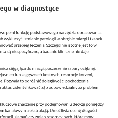
wego w diagnostyce
we pełni funkcję podstawowego narzędzia obrazowania.
ub wykluczyć istnienie patologii w obrębie miazgi i tkanek
ować przebieg leczenia. Szczególnie istotne jest to w
ta są niespecyficzne, a badanie kliniczne nie daje
ica sięgająca do miazgi, poszerzenie szpary ozębnej,
aśnień lub zagęszczeń kostnych, resorpcje korzeni,
e. Pozwala to odróżnić dolegliwości pochodzenia
ruktur, zidentyfikować ząb odpowiedzialny za problem
kluczowe znaczenie przy podejmowaniu decyzji pomiędzy
m kanałowym a ekstrakcją. Umożliwia ocenę długości
erforacji, złamań czy zmian resorpcyjnych, które mogą