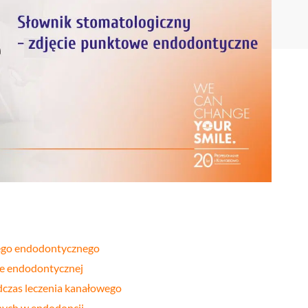
Stomatologia
yka
nakładkowa –
cyfrowa
Invisalign®
Leczenie
Stomatologia
cja
kanałowe
dziecięca
Stomatologia
pia
Laseroterapia
zachowawcza
a
Bonding
Periodontologia
a
zębów
u
wego endodontycznego
ce endodontycznej
czas leczenia kanałowego
nych w endodoncji