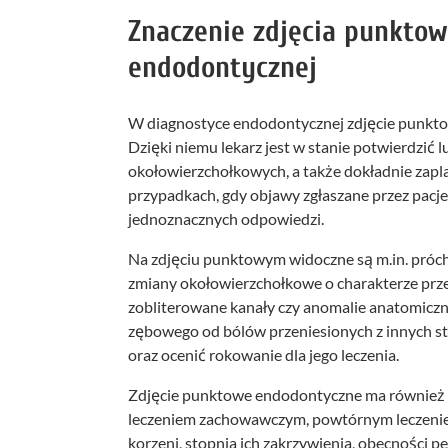
Znaczenie zdjęcia punkto
endodontycznej
W diagnostyce endodontycznej zdjęcie punkto
Dzięki niemu lekarz jest w stanie potwierdzić l
okołowierzchołkowych, a także dokładnie zaplan
przypadkach, gdy objawy zgłaszane przez pacjen
jednoznacznych odpowiedzi.
Na zdjęciu punktowym widoczne są m.in. próchn
zmiany okołowierzchołkowe o charakterze przej
zobliterowane kanały czy anomalie anatomiczn
zębowego od bólów przeniesionych z innych st
oraz ocenić rokowanie dla jego leczenia.
Zdjęcie punktowe endodontyczne ma również 
leczeniem zachowawczym, powtórnym leczenie
korzeni, stopnia ich zakrzywienia, obecności p