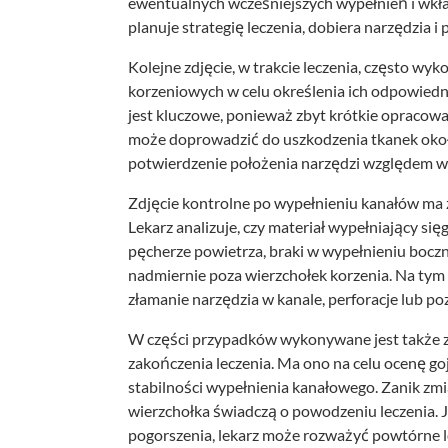
ewentualnych wcześniejszych wypełnień i wkł
planuje strategię leczenia, dobiera narzędzia i
Kolejne zdjęcie, w trakcie leczenia, często w
korzeniowych w celu określenia ich odpowiedni
jest kluczowe, ponieważ zbyt krótkie opracowa
może doprowadzić do uszkodzenia tkanek okoł
potwierdzenie położenia narzędzi względem w
Zdjęcie kontrolne po wypełnieniu kanałów ma z
Lekarz analizuje, czy materiał wypełniający si
pęcherze powietrza, braki w wypełnieniu boczn
nadmiernie poza wierzchołek korzenia. Na tym 
złamanie narzędzia w kanale, perforacje lub 
W części przypadków wykonywane jest także zdj
zakończenia leczenia. Ma ono na celu ocenę g
stabilności wypełnienia kanałowego. Zanik zm
wierzchołka świadczą o powodzeniu leczenia. J
pogorszenia, lekarz może rozważyć powtórne le