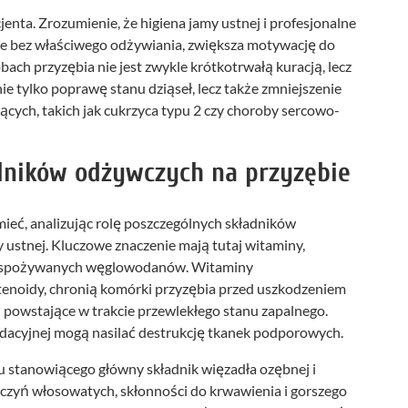
enta. Zrozumienie, że higiena jamy ustnej i profesjonalne
ące bez właściwego odżywiania, zwiększa motywację do
ach przyzębia nie jest zwykle krótkotrwałą kuracją, lecz
nie tylko poprawę stanu dziąseł, lecz także zmniejszenie
cych, takich jak cukrzyca typu 2 czy choroby sercowo-
ników odżywczych na przyzębie
ieć, analizując rolę poszczególnych składników
y ustnej. Kluczowe znaczenie mają tutaj witaminy,
zaj spożywanych węglowodanów. Witaminy
rotenoidy, chronią komórki przyzębia przed uszkodzeniem
powstające w trakcie przewlekłego stanu zapalnego.
acyjnej mogą nasilać destrukcję tkanek podporowych.
u stanowiącego główny składnik więzadła ozębnej i
naczyń włosowatych, skłonności do krwawienia i gorszego