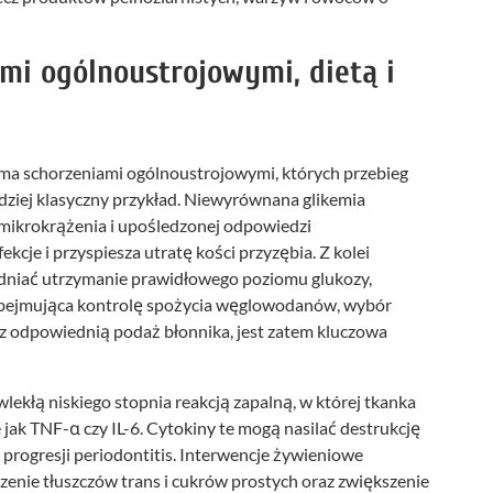
mi ogólnoustrojowymi, dietą i
oma schorzeniami ogólnoustrojowymi, których przebieg
rdziej klasyczny przykład. Niewyrównana glikemia
ń mikrokrążenia i upośledzonej odpowiedzi
kcje i przyspiesza utratę kości przyzębia. Z kolei
dniać utrzymanie prawidłowego poziomu glukozy,
 obejmująca kontrolę spożycia węglowodanów, wybór
z odpowiednią podaż błonnika, jest zatem kluczowa
wlekłą niskiego stopnia reakcją zapalną, w której tkanka
 jak TNF-α czy IL-6. Cytokiny te mogą nasilać destrukcję
 progresji periodontitis. Interwencje żywieniowe
zenie tłuszczów trans i cukrów prostych oraz zwiększenie