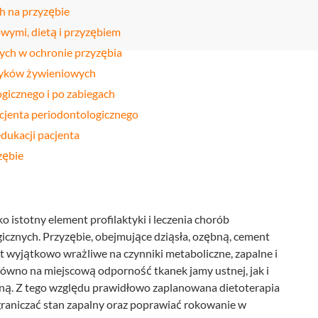
Stomatologia
 na przyzębie
yka
nakładkowa –
cyfrowa
Invisalign®
wymi, dietą i przyzębiem
Leczenie
Stomatologia
cja
ych w ochronie przyzębia
kanałowe
dziecięca
awyków żywieniowych
Stomatologia
pia
Laseroterapia
zachowawcza
ogicznego i po zabiegach
a
Bonding
cjenta periodontologicznego
Periodontologia
a
zębów
edukacji pacjenta
zębie
u
ko istotny element profilaktyki i leczenia chorób
icznych. Przyzębie, obejmujące dziąsła, ozębną, cement
 wyjątkowo wrażliwe na czynniki metaboliczne, zapalne i
wno na miejscową odporność tkanek jamy ustnej, jak i
ą. Z tego względu prawidłowo zaplanowana dietoterapia
graniczać stan zapalny oraz poprawiać rokowanie w