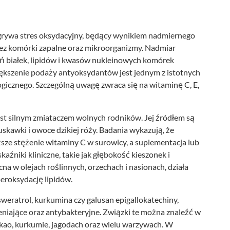
dgrywa stres oksydacyjny, będący wynikiem nadmiernego
z komórki zapalne oraz mikroorganizmy. Nadmiar
ń białek, lipidów i kwasów nukleinowych komórek
ększenie podaży antyoksydantów jest jednym z istotnych
icznego. Szczególną uwagę zwraca się na witaminę C, E,
jest silnym zmiataczem wolnych rodników. Jej źródłem są
uskawki i owoce dzikiej róży. Badania wykazują, że
ższe stężenie witaminy C w surowicy, a suplementacja lub
źniki kliniczne, takie jak głębokość kieszonek i
a w olejach roślinnych, orzechach i nasionach, działa
eroksydację lipidów.
esweratrol, kurkumina czy galusan epigallokatechiny,
eniające oraz antybakteryjne. Związki te można znaleźć w
akao, kurkumie, jagodach oraz wielu warzywach. W