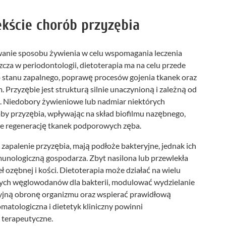
ekście chorób przyzębia
wanie sposobu żywienia w celu wspomagania leczenia
cza w periodontologii, dietoterapia ma na celu przede
o stanu zapalnego, poprawę procesów gojenia tkanek oraz
 Przyzębie jest strukturą silnie unaczynioną i zależną od
 Niedobory żywieniowe lub nadmiar niektórych
y przyzębia, wpływając na skład biofilmu nazębnego,
e regenerację tkanek podporowych zęba.
i zapalenie przyzębia, mają podłoże bakteryjne, jednak ich
unologiczną gospodarza. Zbyt nasilona lub przewlekła
ł ozębnej i kości. Dietoterapia może działać na wielu
tych węglowodanów dla bakterii, modulować wydzielanie
yjną obronę organizmu oraz wspierać prawidłową
omatologiczna i dietetyk kliniczny powinni
 terapeutyczne.