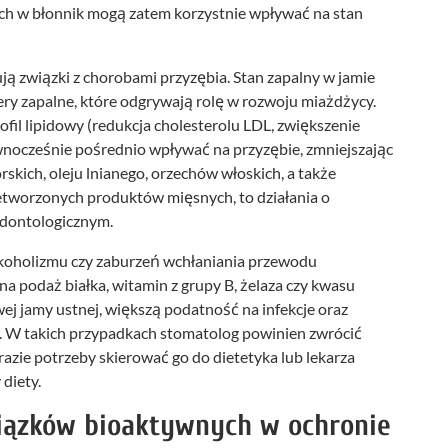
h w błonnik mogą zatem korzystnie wpływać na stan
 związki z chorobami przyzębia. Stan zapalny w jamie
y zapalne, które odgrywają rolę w rozwoju miażdżycy.
il lipidowy (redukcja cholesterolu LDL, zwiększenie
ocześnie pośrednio wpływać na przyzębie, zmniejszając
rskich, oleju lnianego, orzechów włoskich, a także
etworzonych produktów mięsnych, to działania o
odontologicznym.
koholizmu czy zaburzeń wchłaniania przewodu
 podaż białka, witamin z grupy B, żelaza czy kwasu
wej jamy ustnej, większą podatność na infekcje oraz
h. W takich przypadkach stomatolog powinien zwrócić
razie potrzeby skierować go do dietetyka lub lekarza
 diety.
iązków bioaktywnych w ochronie