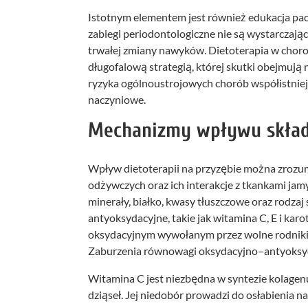
Istotnym elementem jest również edukacja pacj
zabiegi periodontologiczne nie są wystarczaj
trwałej zmiany nawyków. Dietoterapia w chorob
długofalową strategią, której skutki obejmują 
ryzyka ogólnoustrojowych chorób współistnieją
naczyniowe.
Mechanizmy wpływu skład
Wpływ dietoterapii na przyzębie można zrozum
odżywczych oraz ich interakcje z tkankami jam
minerały, białko, kwasy tłuszczowe oraz rod
antyoksydacyjne, takie jak witamina C, E i ka
oksydacyjnym wywołanym przez wolne rodniki 
Zaburzenia równowagi oksydacyjno–antyoksyd
Witamina C jest niezbędna w syntezie kolagen
dziąseł. Jej niedobór prowadzi do osłabienia 