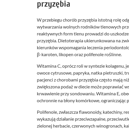
przyzębia
W przebiegu chorób przyzębia istotną rolę o
wytwarzania wolnych rodników tlenowych prze
reaktywnych form tlenu prowadzi do uszkodze
przyzębia. Dietoterapia ukierunkowana na zwi
kierunków wspomagania leczenia periodontolog
β-karoten, likopen oraz polifenole roślinne.
Witamina C, oprócz roli w syntezie kolagenu, 
owoce cytrusowe, papryka, natka pietruszki, tr
pacjenci z chorobami przyzębia często mają ni
zwiększona podaż w diecie może poprawiać wska
krwawienie przy sondowaniu. Witamina E, obecn
ochronnie na błony komórkowe, ograniczając p
Polifenole, zwłaszcza flawonoidy, katechiny, r
wykazują działanie przeciwzapalne, przeciwutl
zielonej herbacie, czerwonych winogronach, k