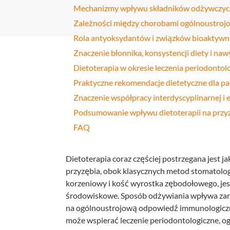
Mechanizmy wpływu składników odżywczych
Profilakt
Zależności między chorobami ogólnoustrojo
Higieniza
Rola antyoksydantów i związków bioaktywn
Znaczenie błonnika, konsystencji diety i n
Fizjotera
Dietoterapia w okresie leczenia periodontol
Medycyn
Praktyczne rekomendacje dietetyczne dla pa
estetyczn
Znaczenie współpracy interdyscyplinarnej i 
Leczenie
Podsumowanie wpływu dietoterapii na przy
bruksizm
FAQ
Dietoterapia coraz częściej postrzegana jest ja
przyzębia, obok klasycznych metod stomatolog
korzeniowy i kość wyrostka zębodołowego, jest
środowiskowe. Sposób odżywiania wpływa zaró
na ogólnoustrojową odpowiedź immunologiczn
może wspierać leczenie periodontologiczne, o