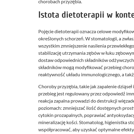
chorobach przyzębia.
Istota dietoterapii w kont
Pojęcie dietoterapii oznacza celowe modyfiko
określonych schorzeń. W stomatologii, a zwłasz
wszystkim zmniejszenie nasilenia przewlekłeg
stabilizację utrzymania zębów w łuku zębowym.
dostaw odpowiednich składników odżywczych.
składników mogą modyfikować przebieg chorob
reaktywność układu immunologicznego, a takż
Choroby przyzębia, takie jak zapalenie dziąseł 
przebieg jest regulowany przez odpowiedź imm
reakcja zapalna prowadzi do destrukcji więzade
poziomach: zmniejszać ilość dostępnych pros
cytokin prozapalnych, poprawiać antyoksydac
mineralizację kości. Stomatolog, higienistka st
współpracować, aby uzyskać optymalne efekty