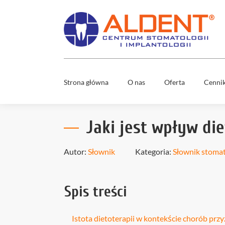
Strona główna
O nas
Oferta
Cenni
Usuwani
Zespół
ósemek
Jaki jest wpływ die
Mosty
Co nas wyróżnia
stomatol
Autor:
Słownik
Kategoria:
Słownik stoma
Nowy uś
Media
w 1 dzień
Wybielan
Spis treści
zębów
Diagnost
cyfrowa
Istota dietoterapii w kontekście chorób prz