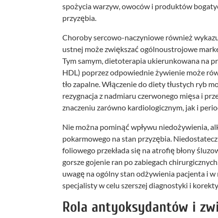
spożycia warzyw, owoców i produktów bogatyc
przyzębia.
Choroby sercowo-naczyniowe również wykazują
ustnej może zwiększać ogólnoustrojowe marker
Tym samym, dietoterapia ukierunkowana na prof
HDL) poprzez odpowiednie żywienie może równ
tło zapalne. Włączenie do diety tłustych ryb mo
rezygnacja z nadmiaru czerwonego mięsa i prz
znaczeniu zarówno kardiologicznym, jak i peri
Nie można pominąć wpływu niedożywienia, al
pokarmowego na stan przyzębia. Niedostateczna
foliowego przekłada się na atrofię błony śluzo
gorsze gojenie ran po zabiegach chirurgicznyc
uwagę na ogólny stan odżywienia pacjenta i w 
specjalisty w celu szerszej diagnostyki i korekty
Rola antyoksydantów i zw