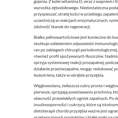
gojenia. Z kolei witamina D, wraz z wapniem i f
wyrostka zębodołowego. Niedostateczna poda
przyspieszać utratę kości w przebiegu zapalenia
uczestniczą w reakcjach enzymatycznych, synte
zdolność tkanek do regeneracji.
Białko pełnowartościowe jest konieczne do bu
skutkuje osłabieniem odpowiedzi immunologicz
ran po zabiegach chirurgii periodontologicznej, 
również profil spożywanych tłuszczów. Nadmi
sprzyja systemowej reakcji prozapalnej, podc
działanie przeciwzapalne, mogąc redukować po
leukotrieny, także w obrębie przyzębia.
Węglowodany, zwłaszcza cukry proste i węglo
pierwsze, sprzyjają powstawaniu próchnicy, k
obecność przewlekłych ognisk zapalnych. Po dru
insulinooporności i cukrzycy, które są istotny
dietoterapii chorób przyzębia ważne jest ogra
przetworzonych produktów z białej mąki na rz