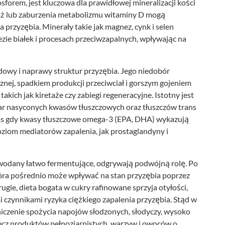
osforem, jest kluczowa dla prawidłowej mineralizacji kości
ż lub zaburzenia metabolizmu witaminy D mogą
 przyzębia. Minerały takie jak magnez, cynk i selen
zie białek i procesach przeciwzapalnych, wpływając na
dowy i naprawy struktur przyzębia. Jego niedobór
nej, spadkiem produkcji przeciwciał i gorszym gojeniem
takich jak kiretaże czy zabiegi regeneracyjne. Istotny jest
ar nasyconych kwasów tłuszczowych oraz tłuszczów trans
zas gdy kwasy tłuszczowe omega-3 (EPA, DHA) wykazują
ziom mediatorów zapalenia, jak prostaglandyny i
wodany łatwo fermentujące, odgrywają podwójną rolę. Po
tóra pośrednio może wpływać na stan przyzębia poprzez
gie, dieta bogata w cukry rafinowane sprzyja otyłości,
mi czynnikami ryzyka ciężkiego zapalenia przyzębia. Stąd w
niczenie spożycia napojów słodzonych, słodyczy, wysoko
ecz produktów pełnoziarnistych, warzyw i owoców o