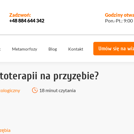
Zadzwoń:
Godziny otwa
+48 884 644 342
Pon.-Pt.: 9:00
Umów się na wi
k
Metamorfozy
Blog
Kontakt
e
Korony
Licówki
protetyczne
toterapii na przyzębie?
Implantologia
Implantoprotety
ogiczne
Chirurgia
tologiczny
18 minut czytania
miech
Implanty
stomatologiczna,
zygomatyczne
szczękowa
ie
Protetyka
All on 4
yka
Stomatologia
Ortodoncja
estetyczna
yzębia
Ortodoncja