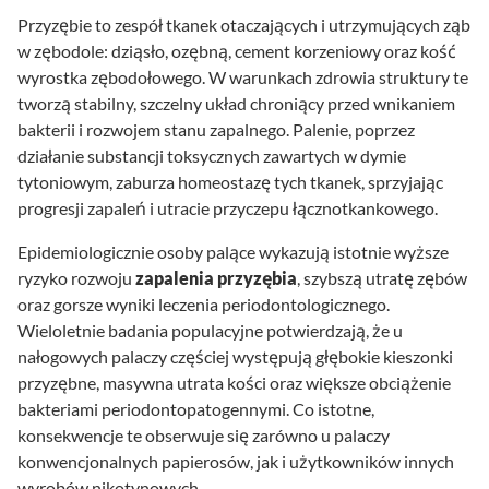
Przyzębie to zespół tkanek otaczających i utrzymujących ząb
w zębodole: dziąsło, ozębną, cement korzeniowy oraz kość
wyrostka zębodołowego. W warunkach zdrowia struktury te
tworzą stabilny, szczelny układ chroniący przed wnikaniem
bakterii i rozwojem stanu zapalnego. Palenie, poprzez
działanie substancji toksycznych zawartych w dymie
tytoniowym, zaburza homeostazę tych tkanek, sprzyjając
progresji zapaleń i utracie przyczepu łącznotkankowego.
Epidemiologicznie osoby palące wykazują istotnie wyższe
ryzyko rozwoju
zapalenia przyzębia
, szybszą utratę zębów
oraz gorsze wyniki leczenia periodontologicznego.
Wieloletnie badania populacyjne potwierdzają, że u
nałogowych palaczy częściej występują głębokie kieszonki
przyzębne, masywna utrata kości oraz większe obciążenie
bakteriami periodontopatogennymi. Co istotne,
konsekwencje te obserwuje się zarówno u palaczy
konwencjonalnych papierosów, jak i użytkowników innych
wyrobów nikotynowych.