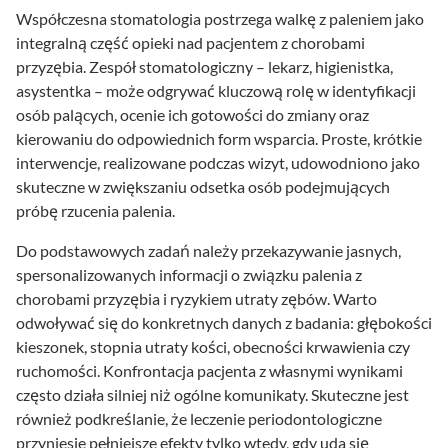
Współczesna stomatologia postrzega walkę z paleniem jako
integralną część opieki nad pacjentem z chorobami
przyzębia. Zespół stomatologiczny – lekarz, higienistka,
asystentka – może odgrywać kluczową rolę w identyfikacji
osób palących, ocenie ich gotowości do zmiany oraz
kierowaniu do odpowiednich form wsparcia. Proste, krótkie
interwencje, realizowane podczas wizyt, udowodniono jako
skuteczne w zwiększaniu odsetka osób podejmujących
próbę rzucenia palenia.
Do podstawowych zadań należy przekazywanie jasnych,
spersonalizowanych informacji o związku palenia z
chorobami przyzębia i ryzykiem utraty zębów. Warto
odwoływać się do konkretnych danych z badania: głębokości
kieszonek, stopnia utraty kości, obecności krwawienia czy
ruchomości. Konfrontacja pacjenta z własnymi wynikami
często działa silniej niż ogólne komunikaty. Skuteczne jest
również podkreślanie, że leczenie periodontologiczne
przyniesie pełniejsze efekty tylko wtedy, gdy uda się