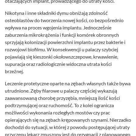
otaczających implant, prowadzącego do utraty kości.
Nikotyna i inne składniki dymu obniżają zdolność
osteoblastów do tworzenia nowej kości, co bezpośrednio
wpływa na proces wgojenia implantu. Jednocześnie
zaburzenia mikrokrążenia i funkcji komórek obronnych
sprzyjają kolonizacji powierzchni implantu przez bakterie i
rozwojowi biofilmu. W konsekwencji u palaczy szybciej
pojawiają się kieszonki okołowszczepowe, krwawienie,
supuracja oraz radiologicznie widoczna utrata kości
brzeżnej.
Leczenie protetyczne oparte na zębach własnych także bywa
utrudnione. Zęby filarowe u palaczy częściej wykazują
zaawansowaną chorobę przyzębia, mniejszą ilość kości
podtrzymującej oraz ruchomość. To z kolei ogranicza
możliwości wykonania rozległych mostów czy prac
opierających się na zębach krępowanych szynami. Nierzadko
dochodzi do sytuacji, w której z powodu postępującej utraty
przyczepu lekarz zmuszony jest do rezygnacji z planowanego