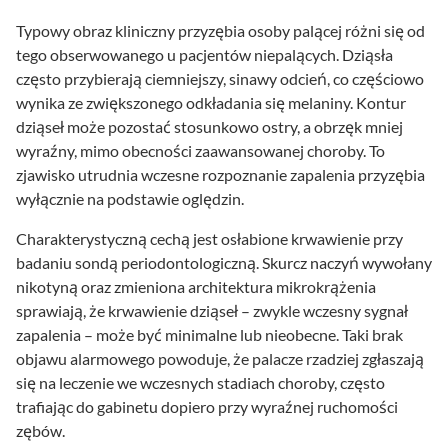
Typowy obraz kliniczny przyzębia osoby palącej różni się od
tego obserwowanego u pacjentów niepalących. Dziąsła
często przybierają ciemniejszy, sinawy odcień, co częściowo
wynika ze zwiększonego odkładania się melaniny. Kontur
dziąseł może pozostać stosunkowo ostry, a obrzęk mniej
wyraźny, mimo obecności zaawansowanej choroby. To
zjawisko utrudnia wczesne rozpoznanie zapalenia przyzębia
wyłącznie na podstawie oględzin.
Charakterystyczną cechą jest osłabione krwawienie przy
badaniu sondą periodontologiczną. Skurcz naczyń wywołany
nikotyną oraz zmieniona architektura mikrokrążenia
sprawiają, że krwawienie dziąseł – zwykle wczesny sygnał
zapalenia – może być minimalne lub nieobecne. Taki brak
objawu alarmowego powoduje, że palacze rzadziej zgłaszają
się na leczenie we wczesnych stadiach choroby, często
trafiając do gabinetu dopiero przy wyraźnej ruchomości
zębów.