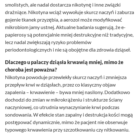
smolistych, ale nadal dostarcza nikotynę i inne związki
drażniące. Nikotyna wciąż wywołuje skurcz naczyń i zaburza
gojenie tkanek przyzębia, a aerozol może modyfikować
mikrobiom jamy ustnej. Aktualne badania sugerują, że e-
papierosy są potencjalnie mniej destrukcyjne niż tradycyjne,
lecz nadal zwiększają ryzyko problemów
periodontologicznych i nie są obojętne dla zdrowia dziąseł.
Dlaczego u palaczy dziąsła krwawią mniej, mimo że
choroba jest poważna?
Nikotyna powoduje przewlekły skurcz naczyń i zmniejsza
przepływ krwi w dziąsłach, przez co klasyczny objaw
zapalenia – krwawienie – bywa mniej nasilony. Dodatkowo
dochodzi do zmian w mikrokrążeniu i strukturze ściany
naczyniowej, co utrudnia wynaczynianie krwi podczas
sondowania. W efekcie stan zapalny i destrukcja kości mogą
postępować dynamicznie, mimo że pacjent nie obserwuje
typowego krwawienia przy szczotkowaniu czy nitkowaniu.