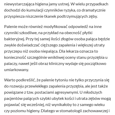
niewystarczająca higiena jamy ustnej. W wielu przypadkach
dochodzi do kumulacji czynników ryzyka, co dramatycznie
przyspiesza niszczenie tkanek podtrzymujących zęby.
Palenie może również modyfikować odpowiedź na inne
czynniki szkodliwe, na przykład na obecność płytki
bakteryjnej. Przy tej samej ilości złogów osoba paląca będzie
zwykle doświadczać cięższego zapalenia i większej utraty
przyczepu niż osoba niepaląca. Dla lekarza oznacza to
konieczność szczególnie wnikliwej oceny stanu przyzębia u
palaczy, nawet jeśli obraz kliniczny wydaje się początkowo
umiarkowany.
Warto podkreślić, że palenie tytoniu nie tylko przyczynia się
do rozwoju przewlekłego zapalenia przyzębia, ale jest także
powiązane z tzw. postaciami agresywnymi. U młodszych
pacjentów palących szybki ubytek kości i utrata zębów mogą
pojawiać się wcześniej, niż wynikałoby to z samego wieku
czy poziomu higieny. Dlatego w stomatologii zachowawczej i