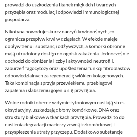
prowadzi do uszkodzenia tkanek miękkich i twardych
przyzębia oraz modulacji odpowiedzi immunologicznej
gospodarza.
Nikotyna powoduje skurcz naczyń krwionośnych, co
ogranicza przepływ krwi w dziąsłach. W efekcie maleje
dopływ tlenu i substancji odżywczych, a komórki obronne
mają utrudniony dostęp do ognisk zakażenia. Jednocześnie
dochodzi do obniżenia liczby i aktywności neutrofili,
zaburzeń fagocytozy oraz upośledzenia funkcji fibroblastów
odpowiedzialnych za regenerację włókien kolagenowych.
Taka kombinacja sprzyja przewlekłemu przebiegowi
zapalenia i słabszemu gojeniu się przyzębia.
Wolne rodniki obecne w dymie tytoniowym nasilają stres
oksydacyjny, uszkadzając błony komórkowe, DNA oraz
struktury białkowe w tkankach przyzębia. Prowadzi to do
nasilenia degradacji macierzy zewnątrzkomórkowej i
przyspieszenia utraty przyczepu. Dodatkowo substancje