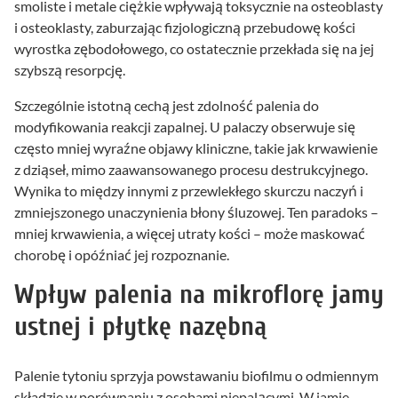
smoliste i metale ciężkie wpływają toksycznie na osteoblasty
i osteoklasty, zaburzając fizjologiczną przebudowę kości
wyrostka zębodołowego, co ostatecznie przekłada się na jej
szybszą resorpcję.
Szczególnie istotną cechą jest zdolność palenia do
modyfikowania reakcji zapalnej. U palaczy obserwuje się
często mniej wyraźne objawy kliniczne, takie jak krwawienie
z dziąseł, mimo zaawansowanego procesu destrukcyjnego.
Wynika to między innymi z przewlekłego skurczu naczyń i
zmniejszonego unaczynienia błony śluzowej. Ten paradoks –
mniej krwawienia, a więcej utraty kości – może maskować
chorobę i opóźniać jej rozpoznanie.
Wpływ palenia na mikroflorę jamy
ustnej i płytkę nazębną
Palenie tytoniu sprzyja powstawaniu biofilmu o odmiennym
składzie w porównaniu z osobami niepalącymi. W jamie