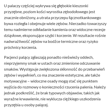
U palaczy częściej wykrywa się głębokie kieszonki
przyzębne, poziom kości wyrostka zębodołowego jest
znacznie obniżony, a utrata przyczepu łącznotkankowego
bywa rozległa i obejmuje wiele zębów. Nierzadko towarzyszy
temu nadmierne odkładanie kamienia oraz widoczne recesje
dziąsłowe, eksponujące szyjki i korzenie. W rezultacie rośnie
nadwrażliwość zębów na bodźce termiczne oraz ryzyko
próchnicy korzenia.
Pacjenci palący zgłaszają ponadto nieświeży oddech,
nieprzyjemny smak w ustach oraz zmienione odczuwanie
smaków. Występuje zwiększona skłonność do przebarwień
zębów i wypełnień, co ma znaczenie estetyczne, ale także
motywacyjne – widoczne osady mogą stać się punktem
wyjścia do rozmowy o konieczności rzucenia palenia. Należy
jednak podkreślić, że brak typowych objawów, takich jak
wyraźne krwawienie, nie wyklucza ciężkiego uszkodzenia
przyzębia u osoby palącej.