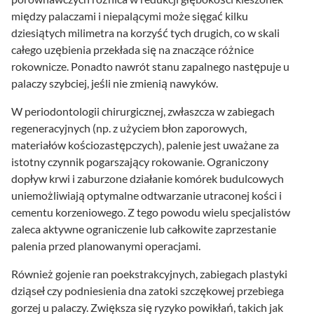
między palaczami i niepalącymi może sięgać kilku
dziesiątych milimetra na korzyść tych drugich, co w skali
całego uzębienia przekłada się na znaczące różnice
rokownicze. Ponadto nawrót stanu zapalnego następuje u
palaczy szybciej, jeśli nie zmienią nawyków.
W periodontologii chirurgicznej, zwłaszcza w zabiegach
regeneracyjnych (np. z użyciem błon zaporowych,
materiałów kościozastępczych), palenie jest uważane za
istotny czynnik pogarszający rokowanie. Ograniczony
dopływ krwi i zaburzone działanie komórek budulcowych
uniemożliwiają optymalne odtwarzanie utraconej kości i
cementu korzeniowego. Z tego powodu wielu specjalistów
zaleca aktywne ograniczenie lub całkowite zaprzestanie
palenia przed planowanymi operacjami.
Również gojenie ran poekstrakcyjnych, zabiegach plastyki
dziąseł czy podniesienia dna zatoki szczękowej przebiega
gorzej u palaczy. Zwiększa się ryzyko powikłań, takich jak