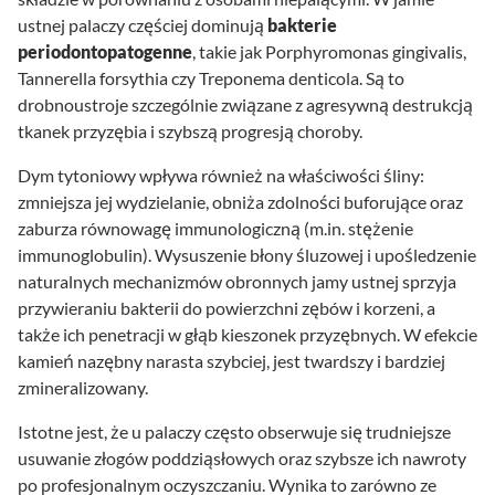
ustnej palaczy częściej dominują
bakterie
periodontopatogenne
, takie jak Porphyromonas gingivalis,
Tannerella forsythia czy Treponema denticola. Są to
drobnoustroje szczególnie związane z agresywną destrukcją
tkanek przyzębia i szybszą progresją choroby.
Dym tytoniowy wpływa również na właściwości śliny:
zmniejsza jej wydzielanie, obniża zdolności buforujące oraz
zaburza równowagę immunologiczną (m.in. stężenie
immunoglobulin). Wysuszenie błony śluzowej i upośledzenie
naturalnych mechanizmów obronnych jamy ustnej sprzyja
przywieraniu bakterii do powierzchni zębów i korzeni, a
także ich penetracji w głąb kieszonek przyzębnych. W efekcie
kamień nazębny narasta szybciej, jest twardszy i bardziej
zmineralizowany.
Istotne jest, że u palaczy często obserwuje się trudniejsze
usuwanie złogów poddziąsłowych oraz szybsze ich nawroty
po profesjonalnym oczyszczaniu. Wynika to zarówno ze