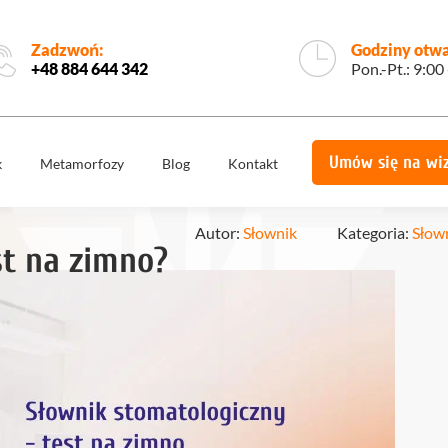
Zadzwoń:
Godziny otwa
+48 884 644 342
Pon.-Pt.: 9:00
Umów się na wi
k
Metamorfozy
Blog
Kontakt
e
Korony
Licówki
protetyczne
Autor:
Słownik
Kategoria:
Słow
t na zimno?
Implantologia
Implantoprotety
ogiczne
Chirurgia
miech
Implanty
stomatologiczna,
zygomatyczne
szczękowa
ie
Protetyka
All on 4
yka
Stomatologia
Ortodoncja
estetyczna
Ortodoncja