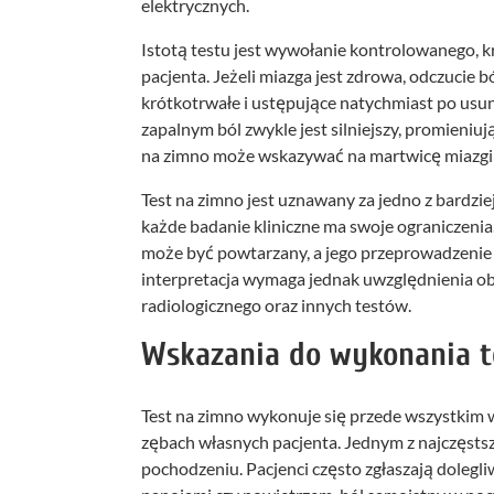
elektrycznych.
Istotą testu jest wywołanie kontrolowanego, 
pacjenta. Jeżeli miazga jest zdrowa, odczucie
krótkotrwałe i ustępujące natychmiast po usu
zapalnym ból zwykle jest silniejszy, promieniuj
na zimno może wskazywać na martwicę miazgi l
Test na zimno jest uznawany za jedno z bardzi
każde badanie kliniczne ma swoje ograniczenia
może być powtarzany, a jego przeprowadzeni
interpretacja wymaga jednak uwzględnienia ob
radiologicznego oraz innych testów.
Wskazania do wykonania t
Test na zimno wykonuje się przede wszystkim w
zębach własnych pacjenta. Jednym z najczęsts
pochodzeniu. Pacjenci często zgłaszają dolegliw