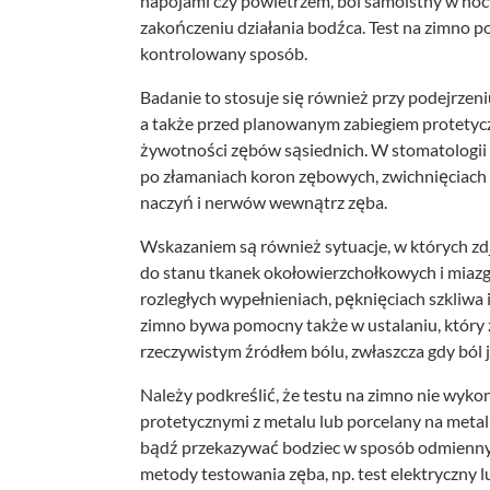
napojami czy powietrzem, ból samoistny w noc
zakończeniu działania bodźca. Test na zimno 
kontrolowany sposób.
Badanie to stosuje się również przy podejrzeniu
a także przed planowanym zabiegiem protetycz
żywotności zębów sąsiednich. W stomatologii 
po złamaniach koron zębowych, zwichnięciach c
naczyń i nerwów wewnątrz zęba.
Wskazaniem są również sytuacje, w których zdj
do stanu tkanek okołowierzchołkowych i miazg
rozległych wypełnieniach, pęknięciach szkliwa 
zimno bywa pomocny także w ustalaniu, który 
rzeczywistym źródłem bólu, zwłaszcza gdy ból j
Należy podkreślić, że testu na zimno nie wyko
protetycznymi z metalu lub porcelany na metal
bądź przekazywać bodziec w sposób odmienny. 
metody testowania zęba, np. test elektryczny