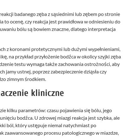
eakcji badanego zęba z sąsiednimi lub zębem po stronie
 to ocenę, czy reakcja jest prawidłowa w odniesieniu do
uwaniu bólu są bowiem znaczne, dlatego interpretacja
bach z koronami protetycznymi lub dużymi wypełnieniami,
ę, na przykład przyłożenie bodźca w okolicy szyjki zęba
adzenie testu wymaga także zachowania ostrożności, aby
 jamy ustnej, poprzez zabezpieczenie dziąsła czy
dzo zimnym środkiem.
aczenie kliniczne
izie kilku parametrów: czasu pojawienia się bólu, jego
unięciu bodźca. U zdrowej miazgi reakcja jest szybka, ale
kki ból, który ustępuje niemal natychmiast po
brak zaawansowanego procesu patologicznego w miazdze,