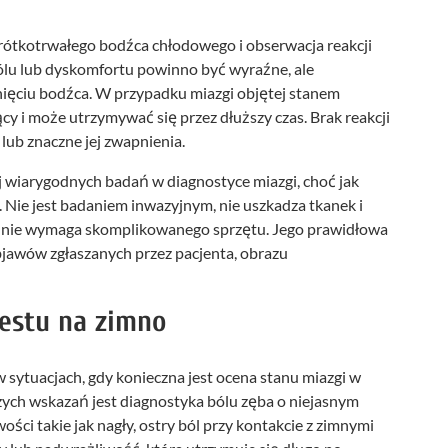
krótkotrwałego bodźca chłodowego i obserwacja reakcji
 bólu lub dyskomfortu powinno być wyraźne, ale
nięciu bodźca. W przypadku miazgi objętej stanem
ący i może utrzymywać się przez dłuższy czas. Brak reakcji
ub znaczne jej zwapnienia.
ej wiarygodnych badań w diagnostyce miazgi, choć jak
. Nie jest badaniem inwazyjnym, nie uszkadza tkanek i
e nie wymaga skomplikowanego sprzętu. Jego prawidłowa
jawów zgłaszanych przez pacjenta, obrazu
estu na zimno
 sytuacjach, gdy konieczna jest ocena stanu miazgi w
zych wskazań jest diagnostyka bólu zęba o niejasnym
ości takie jak nagły, ostry ból przy kontakcie z zimnymi