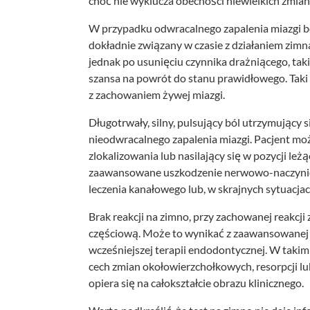
choć nie wyklucza obecności niewielkich zmian
W przypadku odwracalnego zapalenia miazgi ból 
dokładnie związany w czasie z działaniem zim
jednak po usunięciu czynnika drażniącego, takie
szansa na powrót do stanu prawidłowego. Taki
z zachowaniem żywej miazgi.
Długotrwały, silny, pulsujący ból utrzymujący 
nieodwracalnego zapalenia miazgi. Pacjent moż
zlokalizowania lub nasilający się w pozycji le
zaawansowane uszkodzenie nerwowo-naczynio
leczenia kanałowego lub, w skrajnych sytuacjach
Brak reakcji na zimno, przy zachowanej reakcji
częściową. Może to wynikać z zaawansowanej p
wcześniejszej terapii endodontycznej. W taki
cech zmian okołowierzchołkowych, resorpcji lu
opiera się na całokształcie obrazu klinicznego.