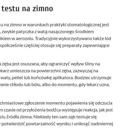
 testu na zimno
u na zimno w warunkach praktyki stomatologicznej jest
e, zwykle patyczka z watą nasączonego środkiem
ikiem w aerozolu. Tradycyjnie wykorzystywano także lód
spółcześnie częściej stosuje się preparaty zapewniające
zęba jest osuszana, aby ograniczyć wpływ śliny na
karz umieszcza na powierzchni zęba, zazwyczaj na
waty, pellet lub końcówkę aplikatora. Bodziec utrzymuje
wanie chłodu lub bólu, albo do momentu, gdy lekarz uzna,
tychmiastowe zgłoszenie momentu pojawienia się odczucia
m czasie od przyłożenia bodźca występuje reakcja, jak jest
ciu źródła zimna. Niekiedy ten sam ząb testuje się
y potwierdzić powtarzalność wyniku i uniknąć nadmiernej