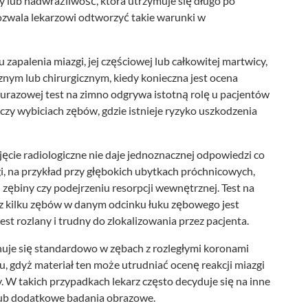
y lub nadwrażliwość, która utrzymuje się długo po
pozwala lekarzowi odtworzyć takie warunki w
 zapalenia miazgi, jej częściowej lub całkowitej martwicy,
nym lub chirurgicznym, kiedy konieczna jest ocena
urazowej test na zimno odgrywa istotną rolę u pacjentów
zy wybiciach zębów, gdzie istnieje ryzyko uszkodzenia
ęcie radiologiczne nie daje jednoznacznej odpowiedzi co
i, na przykład przy głębokich ubytkach próchnicowych,
i zębiny czy podejrzeniu resorpcji wewnętrznej. Test na
z kilku zębów w danym odcinku łuku zębowego jest
est rozlany i trudny do zlokalizowania przez pacjenta.
nuje się standardowo w zębach z rozległymi koronami
u, gdyż materiał ten może utrudniać ocenę reakcji miazgi
W takich przypadkach lekarz często decyduje się na inne
 lub dodatkowe badania obrazowe.