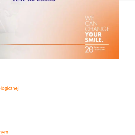
Stomatologia
yka
nakładkowa –
cyfrowa
Invisalign®
Leczenie
Stomatologia
cja
kanałowe
dziecięca
Stomatologia
pia
Laseroterapia
zachowawcza
a
Bonding
Periodontologia
a
zębów
u
logicznej
znym