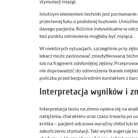
stymulacji miazgi.
Istotnym elementem techniki jest porównanie r
przeciwnej łuku o podobnej budowie. Umożliwia
danego pacjenta. Różnice indywidualne w odcz
bez punktu odniesienia mogłaby być myląca.
W niektórych sytuacjach, szczególnie przy zę
lekarz może zastosować zmodyfikowaną technik
lub na fragment odsłoniętej zębiny. Przeprow
nie doprowadzić do odmrożenia tkanek miękkich
policzka przed bezpośrednim kontaktem z bar
Interpretacja wyników i zn
Interpretacja testu na zimno opiera się na anal
natężenia, charakteru oraz czasu trwania po us
krótka – pacjent odczuwa wyraźny chłód lub le
zakończeniu stymulacji. Taki wynik sugeruje 