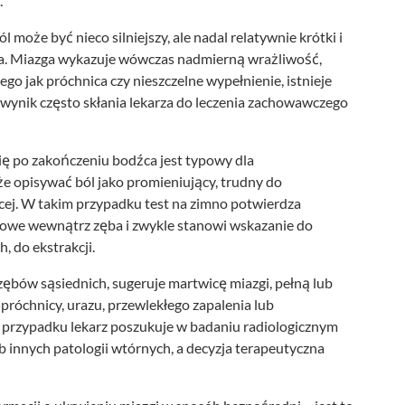
.
może być nieco silniejszy, ale nadal relatywnie krótki i
na. Miazga wykazuje wówczas nadmierną wrażliwość,
go jak próchnica czy nieszczelne wypełnienie, istnieje
 wynik często skłania lekarza do leczenia zachowawczego
się po zakończeniu bodźca jest typowy dla
e opisywać ból jako promieniujący, trudny do
żącej. W takim przypadku test na zimno potwierdza
we wewnątrz zęba i zwykle stanowi wskazanie do
, do ekstrakcji.
 zębów sąsiednich, sugeruje martwicę miazgi, pełną lub
róchnicy, urazu, przewlekłego zapalenia lub
m przypadku lekarz poszukuje w badaniu radiologicznym
b innych patologii wtórnych, a decyzja terapeutyczna