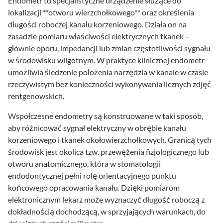
Endometr to specjalistyczne urządzenie służące do
lokalizacji **otworu wierzchołkowego** oraz określenia
długości roboczej kanału korzeniowego. Działa on na
zasadzie pomiaru właściwości elektrycznych tkanek –
głównie oporu, impedancji lub zmian częstotliwości sygnału
w środowisku wilgotnym. W praktyce klinicznej endometr
umożliwia śledzenie położenia narzędzia w kanale w czasie
rzeczywistym bez konieczności wykonywania licznych zdjęć
rentgenowskich.
Współczesne endometry są konstruowane w taki sposób,
aby różnicować sygnał elektryczny w obrębie kanału
korzeniowego i tkanek okołowierzchołkowych. Granicą tych
środowisk jest okolica tzw. przewężenia fizjologicznego lub
otworu anatomicznego, która w stomatologii
endodontycznej pełni rolę orientacyjnego punktu
końcowego opracowania kanału. Dzięki pomiarom
elektronicznym lekarz może wyznaczyć długość roboczą z
dokładnością dochodzącą, w sprzyjających warunkach, do