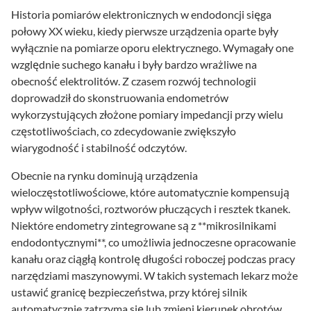
Historia pomiarów elektronicznych w endodoncji sięga
połowy XX wieku, kiedy pierwsze urządzenia oparte były
wyłącznie na pomiarze oporu elektrycznego. Wymagały one
względnie suchego kanału i były bardzo wrażliwe na
obecność elektrolitów. Z czasem rozwój technologii
doprowadził do skonstruowania endometrów
wykorzystujących złożone pomiary impedancji przy wielu
częstotliwościach, co zdecydowanie zwiększyło
wiarygodność i stabilność odczytów.
Obecnie na rynku dominują urządzenia
wieloczęstotliwościowe, które automatycznie kompensują
wpływ wilgotności, roztworów płuczących i resztek tkanek.
Niektóre endometry zintegrowane są z **mikrosilnikami
endodontycznymi**, co umożliwia jednoczesne opracowanie
kanału oraz ciągłą kontrolę długości roboczej podczas pracy
narzędziami maszynowymi. W takich systemach lekarz może
ustawić granicę bezpieczeństwa, przy której silnik
automatycznie zatrzyma się lub zmieni kierunek obrotów.