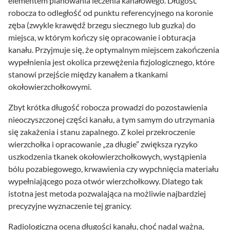
elementem planowania leczenia kanałowego. Długość
robocza to odległość od punktu referencyjnego na koronie
zęba (zwykle krawędź brzegu siecznego lub guzka) do
miejsca, w którym kończy się opracowanie i obturacja
kanału. Przyjmuje się, że optymalnym miejscem zakończenia
wypełnienia jest okolica przewężenia fizjologicznego, które
stanowi przejście między kanałem a tkankami
okołowierzchołkowymi.
Zbyt krótka długość robocza prowadzi do pozostawienia
nieoczyszczonej części kanału, a tym samym do utrzymania
się zakażenia i stanu zapalnego. Z kolei przekroczenie
wierzchołka i opracowanie „za długie” zwiększa ryzyko
uszkodzenia tkanek okołowierzchołkowych, wystąpienia
bólu pozabiegowego, krwawienia czy wypchnięcia materiału
wypełniającego poza otwór wierzchołkowy. Dlatego tak
istotna jest metoda pozwalająca na możliwie najbardziej
precyzyjne wyznaczenie tej granicy.
Radiologiczna ocena długości kanału, choć nadal ważna,