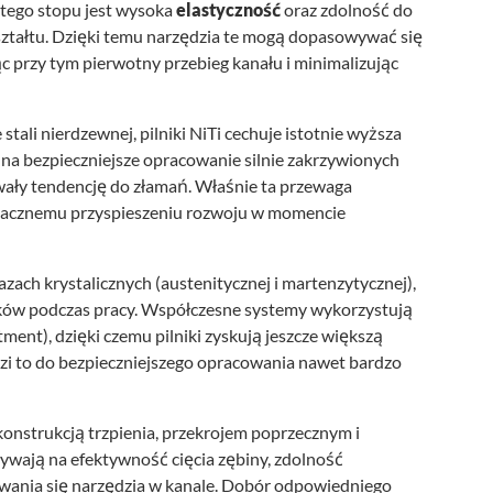
 tego stopu jest wysoka
elastyczność
oraz zdolność do
ształtu. Dzięki temu narzędzia te mogą dopasowywać się
 przy tym pierwotny przebieg kanału i minimalizując
ali nierdzewnej, pilniki NiTi cechuje istotnie wyższa
 na bezpieczniejsze opracowanie silnie zakrzywionych
ały tendencję do złamań. Właśnie ta przewaga
nacznemu przyspieszeniu rozwoju w momencie
ach krystalicznych (austenitycznej i martenzytycznej),
ków podczas pracy. Współczesne systemy wykorzystują
tment), dzięki czemu pilniki zyskują jeszcze większą
zi to do bezpieczniejszego opracowania nawet bardzo
konstrukcją trzpienia, przekrojem poprzecznym i
wają na efektywność cięcia zębiny, zdolność
wania się narzędzia w kanale. Dobór odpowiedniego