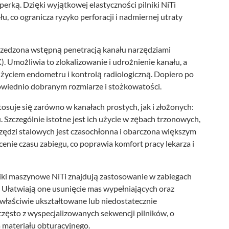
erką. Dzięki wyjątkowej elastyczności pilniki NiTi
, co ogranicza ryzyko perforacji i nadmiernej utraty
rzedzona wstępną penetracją kanału narzędziami
K). Umożliwia to zlokalizowanie i udrożnienie kanału, a
 użyciem endometru i kontrolą radiologiczną. Dopiero po
powiednio dobranym rozmiarze i stożkowatości.
tosuje się zarówno w kanałach prostych, jak i złożonych:
 Szczególnie istotne jest ich użycie w zębach trzonowych,
ędzi stalowych jest czasochłonna i obarczona większym
cenie czasu zabiegu, co poprawia komfort pracy lekarza i
niki maszynowe NiTi znajdują zastosowanie w zabiegach
 Ułatwiają one usunięcie mas wypełniających oraz
ewłaściwie ukształtowane lub niedostatecznie
 często z wyspecjalizowanych sekwencji pilników, o
a materiału obturacyjnego.