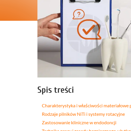
Profilakt
Higieniza
Fizjotera
Medycyn
estetyczn
Leczenie
bruksizm
Spis treści
Charakterystyka i właściwości materiałowe
Rodzaje pilników NiTi i systemy rotacyjne
Zastosowanie kliniczne w endodoncji
Technika pracy i zasady bezpiecznego użytk