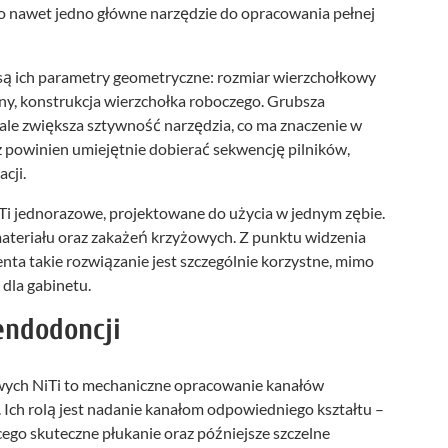
to nawet jedno główne narzędzie do opracowania pełnej
są ich parametry geometryczne: rozmiar wierzchołkowy
zny, konstrukcja wierzchołka roboczego. Grubsza
ale zwiększa sztywność narzędzia, co ma znaczenie w
z powinien umiejętnie dobierać sekwencję pilników,
cji.
NiTi jednorazowe, projektowane do użycia w jednym zębie.
materiału oraz zakażeń krzyżowych. Z punktu widzenia
enta takie rozwiązanie jest szczególnie korzystne, mimo
dla gabinetu.
endodoncji
ych NiTi to mechaniczne opracowanie kanałów
. Ich rolą jest nadanie kanałom odpowiedniego kształtu –
go skuteczne płukanie oraz późniejsze szczelne