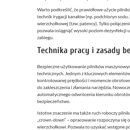
Warto podkreślić, że prawidłowe użycie piln
technik irygacji kanałów (np. podchloryn sodu
wierzchołkowej (tzw. patency). Tylko połącz
pozwala osiągnąć wysoki poziom dezynfekcji u
zabiegu.
Technika pracy i zasady b
Bezpieczne użytkowanie pilników maszynowyc
technicznych. Jednym z kluczowych elementów
kontrolowanej prędkości i momencie obrotow
do zakleszczenia i złamania narzędzia. Nowocz
automatycznego odwrócenia kierunku obrotów
bezpieczeństwo.
Istotne znaczenie ma także ruch roboczy pilni
„crown-down” – opracowanie rozpoczyna się o
wierzchołkowi. Pozwala to uzyskać wstępne pos