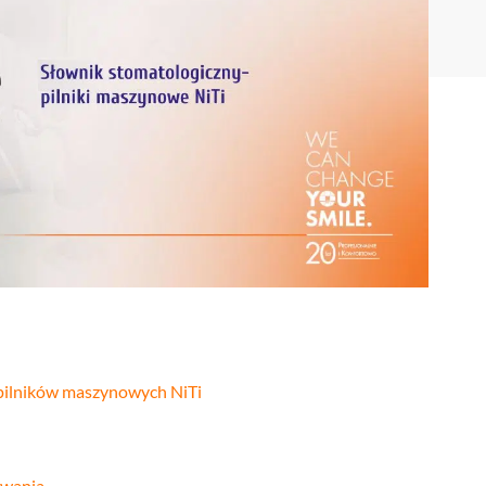
Stomatologia
yka
nakładkowa –
cyfrowa
Invisalign®
Leczenie
Stomatologia
cja
kanałowe
dziecięca
Stomatologia
pia
Laseroterapia
zachowawcza
a
Bonding
Periodontologia
a
zębów
u
 pilników maszynowych NiTi
owania