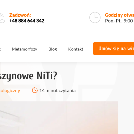
Zadzwoń:
Godziny otwa
+48 884 644 342
Pon.-Pt.: 9:00
Umów się na wi
k
Metamorfozy
Blog
Kontakt
e
Korony
Licówki
protetyczne
szynowe NiTi?
Implantologia
Implantoprotety
ogiczne
Chirurgia
tologiczny
14 minut czytania
miech
Implanty
stomatologiczna,
zygomatyczne
szczękowa
ie
Protetyka
All on 4
yka
Stomatologia
Ortodoncja
estetyczna
Ortodoncja