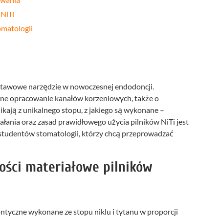
 NiTi
omatologii
stawowe narzędzie w nowoczesnej endodoncji.
zne opracowanie kanałów korzeniowych, także o
kają z unikalnego stopu, z jakiego są wykonane –
łania oraz zasad prawidłowego użycia pilników NiTi jest
 studentów stomatologii, którzy chcą przeprowadzać
ości materiałowe pilników
ntyczne wykonane ze stopu niklu i tytanu w proporcji