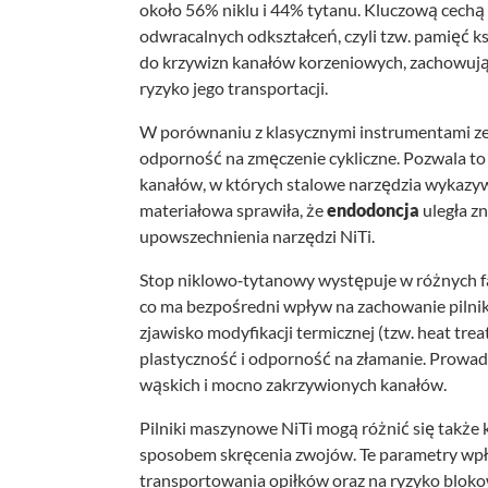
około 56% niklu i 44% tytanu. Kluczową cechą
odwracalnych odkształceń, czyli tzw. pamięć k
do krzywizn kanałów korzeniowych, zachowując
ryzyko jego transportacji.
W porównaniu z klasycznymi instrumentami ze st
odporność na zmęczenie cykliczne. Pozwala to
kanałów, w których stalowe narzędzia wykazyw
materiałowa sprawiła, że
endodoncja
uległa z
upowszechnienia narzędzi NiTi.
Stop niklowo‑tytanowy występuje w różnych faz
co ma bezpośredni wpływ na zachowanie pilni
zjawisko modyfikacji termicznej (tzw. heat trea
plastyczność i odporność na złamanie. Prowad
wąskich i mocno zakrzywionych kanałów.
Pilniki maszynowe NiTi mogą różnić się także 
sposobem skręcenia zwojów. Te parametry wpły
transportowania opiłków oraz na ryzyko bloko