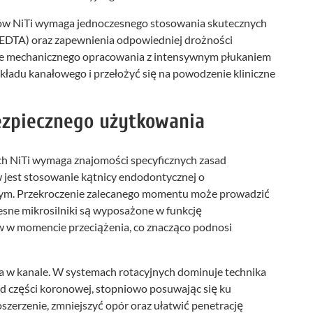
ików NiTi wymaga jednoczesnego stosowania skutecznych
, EDTA) oraz zapewnienia odpowiedniej drożności
enie mechanicznego opracowania z intensywnym płukaniem
kładu kanałowego i przełożyć się na powodzenie kliniczne
ezpiecznego użytkowania
h NiTi wymaga znajomości specyficznych zasad
 jest stosowanie kątnicy endodontycznej o
ym. Przekroczenie zalecanego momentu może prowadzić
esne mikrosilniki są wyposażone w funkcję
 w momencie przeciążenia, co znacząco podnosi
ka w kanale. W systemach rotacyjnych dominuje technika
d części koronowej, stopniowo posuwając się ku
zerzenie, zmniejszyć opór oraz ułatwić penetrację