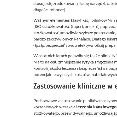
stosuje się zredukowaną liczbę narzędzi, częs
długości roboczej.
Ważnym elementem klasyfikacji pilników NiTi 
(ISO), stożkowatość (taper), przekrój poprzec
stożkowatość umożliwia szybsze poszerzanie, 
bardzo zakrzywionych kanałach. Dlatego lekar
łącząc bezpieczeństwo z efektywnością prepara
W ostatnich latach pojawiły się także pilniki 
Ma to na celu zmniejszenie ryzyka zmęczenia 
kontroli jakości leczenia i bezpieczeństwa pacj
potencjalnie wyższych kosztów materiałowych 
Zastosowanie kliniczne w 
Podstawowe zastosowanie pilników maszynow
korzeniowych w trakcie
leczenia kanałowego
stożkowatego, przewidywalnego, umożliwiające