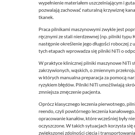
wypełnienie materiałem uszczelniającym i gutap
pozwalają zachować naturalną krzywiznę kanału
tkanek.
Praca pilnikami maszynowymi zwykle jest pop
ręcznymi ze stali nierdzewnej (np. pilniki typu 
następnie określenie jego długości roboczej z
tych etapach wprowadza się pilniki NiTi o od
W praktyce klinicznej pilniki maszynowe NiTi s
zakrzywionych, wąskich, o zmiennym przekroju.
w których manualna preparacja za pomocą narz
ryzykiem błędów. Pilniki NiTi umożliwiają skró
zmniejsza zmęczenie pacjenta.
Oprócz klasycznego leczenia pierwotnego, pil
reendo, czyli powtórnego leczenia kanałowego.
opracowanie kanałów, które wcześniej były ni
oczyszczone. W takich sytuacjach korzysta się
zwiększonej zdolności cięcia i transportowani