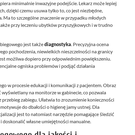
iera minimalnie inwazyjne podejście. Lekarz może lepiej
, dzięki czemu usuwa tylko to, co jest niezbędne,
a. Ma to szczególne znaczenie w przypadku młodych
a także przy leczeniu ubytków przyszyjkowych i w trudno
abiegowego jest także
diagnostyka
. Precyzyjna ocena
go pochodzenia, niewielkich nieszczelności na granicy
jest możliwa dopiero przy odpowiednim powiększeniu.
encjalne ogniska problemów i podjąć działania
o w procesie edukacji i komunikacji z pacjentem. Obraz
 wyświetlany na monitorze w gabinecie, co pozwala
 przebieg zabiegu. Ułatwia to zrozumienie konieczności
i motywuje do dbałości o higienę jamy ustnej. Dla
jalizacji jest to natomiast narzędzie pomagające śledzić
i doskonalić własne umiejętności manualne.
egowego dla jakości i