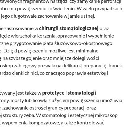
awionych fragmentów narzędzi czy zamykanie perforacji
dobremu powiększeniu i oświetleniu. W wielu przypadkach
 jego długotrwałe zachowanie w jamie ustnej.
ie zastosowanie w
chirurgii stomatologicznej
oraz
ięcie wierzchołka korzenia, opracowanie i wypełnienie
tyczne przygotowanie płata śluzówkowo-okostnowego
. Dzięki powiększeniu możliwe jest minimalne
ę na szybsze gojenie oraz mniejsze dolegliwości
roskop zabiegowy pozwala na delikatną preparację tkanek
bardzo cienkich nici, co znacząco poprawia estetykę i
tywany jest także w
protetyce
i
stomatologii
ony, mosty lub licówki z użyciem powiększenia umożliwia
 zachowanie ostrości granicy preparacji oraz
 struktury zęba. W stomatologii estetycznej mikroskop
ć wypełnienia kompozytowe, a także kontrolować