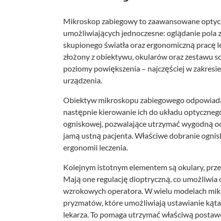
Mikroskop zabiegowy to zaawansowane optyczn
umożliwiających jednoczesne: oglądanie pola
skupionego światła oraz ergonomiczną pracę l
złożony z obiektywu, okularów oraz zestawu s
poziomy powiększenia – najczęściej w zakresi
urządzenia.
Obiektyw mikroskopu zabiegowego odpowiada z
następnie kierowanie ich do układu optycznego
ogniskowej, pozwalające utrzymać wygodną od
jamą ustną pacjenta. Właściwe dobranie ognisk
ergonomii leczenia.
Kolejnym istotnym elementem są okulary, prze
Mają one regulację dioptryczną, co umożliwi
wzrokowych operatora. W wielu modelach mik
pryzmatów, które umożliwiają ustawianie kąta 
lekarza. To pomaga utrzymać właściwą postawę