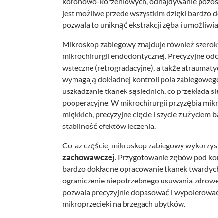
koronowo-korzeniowych, odnajdywanie pozost
jest możliwe przede wszystkim dzięki bardzo 
pozwala to uniknąć ekstrakcji zęba i umożliwia
Mikroskop zabiegowy znajduje również szerok
mikrochirurgii endodontycznej. Precyzyjne odc
wsteczne (retrogradacyjne), a także atrauma
wymagają dokładnej kontroli pola zabiegowego
uszkadzanie tkanek sąsiednich, co przekłada si
pooperacyjne. W mikrochirurgii przyzębia mik
miękkich, precyzyjne cięcie i szycie z użyciem 
stabilność efektów leczenia.
Coraz częściej mikroskop zabiegowy wykorzys
zachowawczej
. Przygotowanie zębów pod kor
bardzo dokładne opracowanie tkanek twardych,
ograniczenie niepotrzebnego usuwania zdrowej
pozwala precyzyjnie dopasować i wypolerowa
mikroprzecieki na brzegach ubytków.