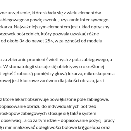
e urządzenie, które składa się z wielu elementów
 zabiegowego w powiększeniu, uzyskanie intensywnego,
ekarza. Najważniejszym elementem jest układ optyczny
oczewek pośrednich, który pozwala uzyskać różne
e od około 3× do nawet 25×, w zależności od modelu
a zbieranie promieni świetlnych z pola zabiegowego, a
. W stomatologii stosuje się obiektywy o określonej
ległość roboczą pomiędzy głową lekarza, mikroskopem a
owej jest kluczowe zarówno dla jakości obrazu, jak i
z które lekarz obserwuje powiększone pole zabiegowe.
a dopasowanie obrazu do indywidualnych potrzeb
roskopów zabiegowych stosuje się także system
obserwacji, a co za tym idzie – dopasowanie pozycji pracy
 i minimalizować dolegliwości bólowe kręgosłupa oraz