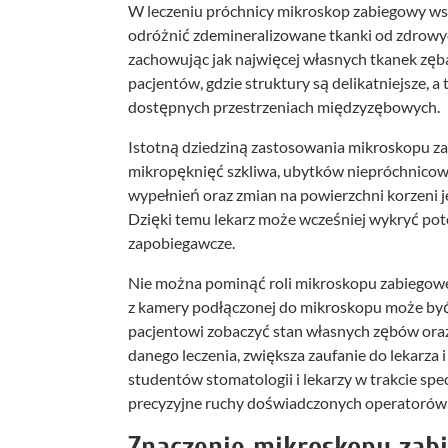
W leczeniu próchnicy mikroskop zabiegowy wsp
odróżnić zdemineralizowane tkanki od zdrowych
zachowując jak najwięcej własnych tkanek zęb
pacjentów, gdzie struktury są delikatniejsze, 
dostępnych przestrzeniach międzyzębowych.
Istotną dziedziną zastosowania mikroskopu z
mikropęknięć szkliwa, ubytków niepróchnicowe
wypełnień oraz zmian na powierzchni korzeni 
Dzięki temu lekarz może wcześniej wykryć pot
zapobiegawcze.
Nie można pominąć roli mikroskopu zabiegoweg
z kamery podłączonej do mikroskopu może być
pacjentowi zobaczyć stan własnych zębów oraz
danego leczenia, zwiększa zaufanie do lekarza 
studentów stomatologii i lekarzy w trakcie spec
precyzyjne ruchy doświadczonych operatorów 
Znaczenie mikroskopu zabi