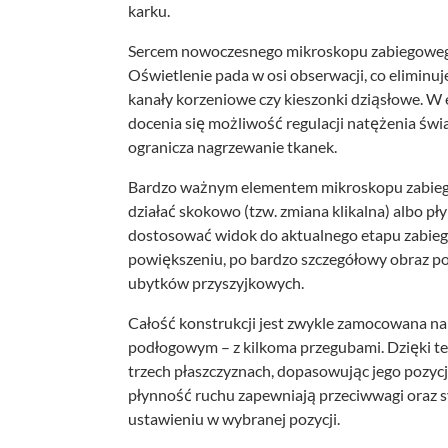
karku.
Sercem nowoczesnego mikroskopu zabiegowego 
Oświetlenie pada w osi obserwacji, co eliminuj
kanały korzeniowe czy kieszonki dziąsłowe. W 
docenia się możliwość regulacji natężenia świa
ogranicza nagrzewanie tkanek.
Bardzo ważnym elementem mikroskopu zabieg
działać skokowo (tzw. zmiana klikalna) albo p
dostosować widok do aktualnego etapu zabiegu
powiększeniu, po bardzo szczegółowy obraz po
ubytków przyszyjkowych.
Całość konstrukcji jest zwykle zamocowana na
podłogowym – z kilkoma przegubami. Dzięki 
trzech płaszczyznach, dopasowując jego pozy
płynność ruchu zapewniają przeciwwagi oraz s
ustawieniu w wybranej pozycji.