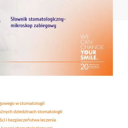
Stomatologia
yka
nakładkowa –
cyfrowa
Invisalign®
Leczenie
Stomatologia
cja
kanałowe
dziecięca
Stomatologia
pia
Laseroterapia
zachowawcza
a
Bonding
Periodontologia
a
zębów
u
egowego w stomatologii
żnych dziedzinach stomatologii
ci i bezpieczeństwa leczenia
 lupami stomatologicznymi