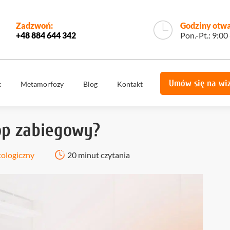
Zadzwoń:
Godziny otwa
+48 884 644 342
Pon.-Pt.: 9:00
Umów się na wi
k
Metamorfozy
Blog
Kontakt
e
Korony
Licówki
protetyczne
op zabiegowy?
Implantologia
Implantoprotety
ogiczne
Chirurgia
tologiczny
20 minut czytania
miech
Implanty
stomatologiczna,
zygomatyczne
szczękowa
ie
Protetyka
All on 4
yka
Stomatologia
Ortodoncja
estetyczna
Ortodoncja