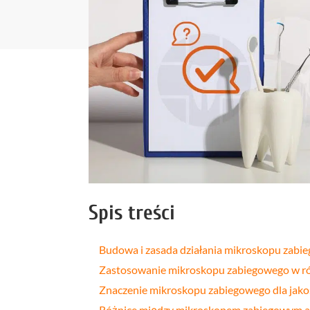
Profilakt
Higieniza
Fizjotera
Medycyn
estetyczn
Leczenie
bruksizm
Spis treści
Budowa i zasada działania mikroskopu zabi
Zastosowanie mikroskopu zabiegowego w ró
Znaczenie mikroskopu zabiegowego dla jakoś
Różnice między mikroskopem zabiegowym a