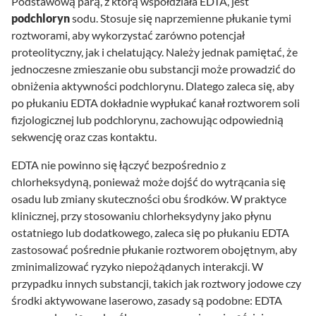
Podstawową parą, z którą współdziała EDTA, jest
podchloryn
sodu. Stosuje się naprzemienne płukanie tymi
roztworami, aby wykorzystać zarówno potencjał
proteolityczny, jak i chelatujący. Należy jednak pamiętać, że
jednoczesne zmieszanie obu substancji może prowadzić do
obniżenia aktywności podchlorynu. Dlatego zaleca się, aby
po płukaniu EDTA dokładnie wypłukać kanał roztworem soli
fizjologicznej lub podchlorynu, zachowując odpowiednią
sekwencję oraz czas kontaktu.
EDTA nie powinno się łączyć bezpośrednio z
chlorheksydyną, ponieważ może dojść do wytrącania się
osadu lub zmiany skuteczności obu środków. W praktyce
klinicznej, przy stosowaniu chlorheksydyny jako płynu
ostatniego lub dodatkowego, zaleca się po płukaniu EDTA
zastosować pośrednie płukanie roztworem obojętnym, aby
zminimalizować ryzyko niepożądanych interakcji. W
przypadku innych substancji, takich jak roztwory jodowe czy
środki aktywowane laserowo, zasady są podobne: EDTA