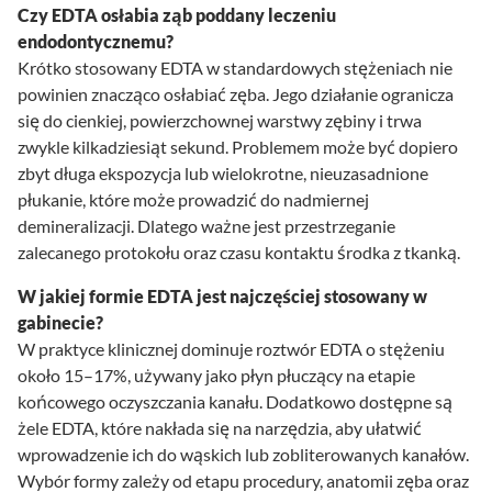
Czy EDTA osłabia ząb poddany leczeniu
endodontycznemu?
Krótko stosowany EDTA w standardowych stężeniach nie
powinien znacząco osłabiać zęba. Jego działanie ogranicza
się do cienkiej, powierzchownej warstwy zębiny i trwa
zwykle kilkadziesiąt sekund. Problemem może być dopiero
zbyt długa ekspozycja lub wielokrotne, nieuzasadnione
płukanie, które może prowadzić do nadmiernej
demineralizacji. Dlatego ważne jest przestrzeganie
zalecanego protokołu oraz czasu kontaktu środka z tkanką.
W jakiej formie EDTA jest najczęściej stosowany w
gabinecie?
W praktyce klinicznej dominuje roztwór EDTA o stężeniu
około 15–17%, używany jako płyn płuczący na etapie
końcowego oczyszczania kanału. Dodatkowo dostępne są
żele EDTA, które nakłada się na narzędzia, aby ułatwić
wprowadzenie ich do wąskich lub zobliterowanych kanałów.
Wybór formy zależy od etapu procedury, anatomii zęba oraz