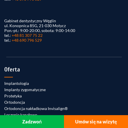
Gabinet dentystyczny Węglin
ul. Konopnica 85G, 21-030 Motycz
Pon.-pt.: 9:00-20:00, sobota: 9:00-14:00
tel.:
+48 81 307 75 22
tel.:
+48 690 796 529
Oferta
Implantologia
Implanty zygomatyczne
Protetyka
Ortodoncja
Ortodoncja nakładkowa Invisalign®
Leczenie kanałowe
Laseroterapia
Zadzwoń
Umów się na wizytę
Bonding zębów