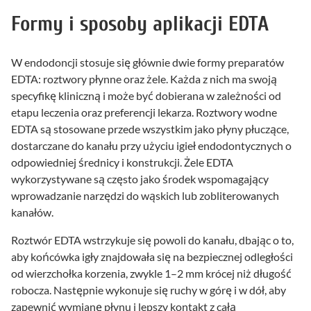
Formy i sposoby aplikacji EDTA
W endodoncji stosuje się głównie dwie formy preparatów
EDTA: roztwory płynne oraz żele. Każda z nich ma swoją
specyfikę kliniczną i może być dobierana w zależności od
etapu leczenia oraz preferencji lekarza. Roztwory wodne
EDTA są stosowane przede wszystkim jako płyny płuczące,
dostarczane do kanału przy użyciu igieł endodontycznych o
odpowiedniej średnicy i konstrukcji. Żele EDTA
wykorzystywane są często jako środek wspomagający
wprowadzanie narzędzi do wąskich lub zobliterowanych
kanałów.
Roztwór EDTA wstrzykuje się powoli do kanału, dbając o to,
aby końcówka igły znajdowała się na bezpiecznej odległości
od wierzchołka korzenia, zwykle 1–2 mm krócej niż długość
robocza. Następnie wykonuje się ruchy w górę i w dół, aby
zapewnić wymianę płynu i lepszy kontakt z całą