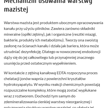
Mechanizm usuwania warstwy
mazistej
Warstwa mazista jest produktem ubocznym opracowywania
kanału przy użyciu pilników. Zawiera zarówno składniki
mineralne (opiłki zębiny), jak i organiczne (resztki miazgi,
bakterie, produkty ich metabolizmu). Tworzy ona swoistą
zasłonę na ścianach kanału i działa jak bariera, która może
utrudniać dezynfekcję. Dlatego w nowoczesnej endodoncji
dąży się do jej całkowitego lub przynajmniej znacznego
usunięcia przed ostatecznym wypełnieniem.
W kontakcie z zębiną kanałową EDTA rozpoczyna proces
chelatacji jonów wapnia z powierzchni kryształów
hydroksyapatytu. W wyniku reakcji chemicznych powstają
rozpuszczalne kompleksy, które mogą zostać wypłukane
wraz z roztworem. Dochodzi tym samym do
zdemineralizowania cienkiej warstwy nieorganicznej i
poluzowania struktury warstwy mazistej, co ułatwia jej