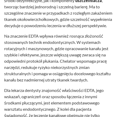
środki dezynfekcyjne, jak i komponenty
uszczelniacza
,
tworząc bardziej jednorodną i szczelną barierę. Ma to
szczególne znaczenie w przypadkach z rozległym zakażeniem
tkanek okołowierzchołkowych, gdzie szczelność wypełnienia
decyduje o powodzeniu leczenia w dłuższej perspektywie.
Na znaczenie EDTA wpływa również rosnąca złożoność
stosowanych technik endodontycznych. W systemach
rotacyjnych i maszynowych, gdzie opracowanie kanału jest
szybkie i efektywne, jeszcze większą uwagę zwraca się na
odpowiedni protokół płukania. Chelator wspomaga pracę
narzędzi, redukuje ryzyko niekorzystnych zmian
strukturalnych i pomaga w osiągnięciu docelowego kształtu
kanału bez nadmiernej utraty tkanek twardych.
Dla lekarza dentysty znajomość właściwości EDTA, jego
wskazań, ograniczeń oraz sposobu łączenia z innymi
środkami płuczącymi, jest elementem podstawowego
warsztatu endodontycznego. Z kolei dla pacjenta
świadomość, że leczenie kanałowe obejmuje nie tylko